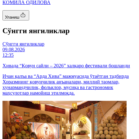
КОМИЛА ОДИЛОВА
Уланиш
Cўнгги янгиликлар
Cўнгги янгиликлар
09.08.2026
12:35
Хивада “Қовун сайли – 2026” халқаро фестивали бошланди
Ичан қалъа ва “Арда Хива” мажмуасида ўтаётган тадбирда
Хоразмнинг қовунчилик анъаналари, миллий таомлар,
ҳунармандчилик, фольклор, мусиқа ва гастрономик
маҳсулотлар намойиш этилмоқда.