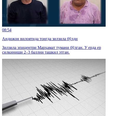
08:54
Андижон вилоятида тонгда зилзила бўлди
Зилзила эпицентри Марҳамат тумани бўлган. У ерда ер
силкиниши 2–3 баллни ташкил этган.