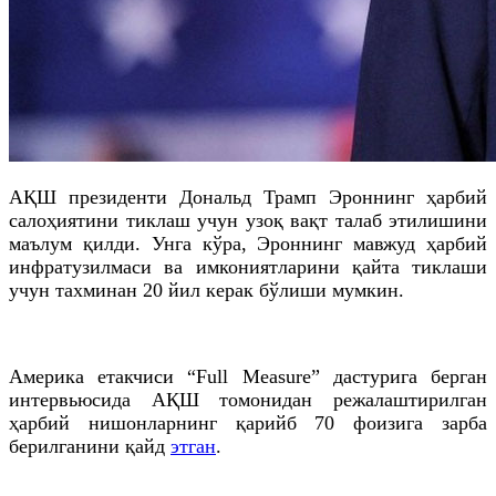
АҚШ президенти Дональд Трамп Эроннинг ҳарбий
салоҳиятини тиклаш учун узоқ вақт талаб этилишини
маълум қилди. Унга кўра, Эроннинг мавжуд ҳарбий
инфратузилмаси ва имкониятларини қайта тиклаши
учун тахминан 20 йил керак бўлиши мумкин.
Америка етакчиси “Full Measure” дастурига берган
интервьюсида АҚШ томонидан режалаштирилган
ҳарбий нишонларнинг қарийб 70 фоизига зарба
берилганини қайд
этган
.