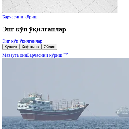
Барчасини кўриш
Энг кўп ўқилганлар
Энг кўп ўқилганлар
Кунлик
Ҳафталик
Ойлик
Мавзуга оид
Барчасини кўриш