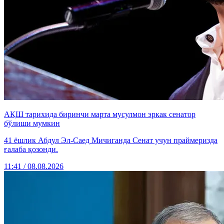
АҚШ тарихида биринчи марта мусулмон эркак сенатор
бўлиши мумкин
41 ёшлик Абдул Эл-Саед Мичиганда Сенат учун праймеризда
ғалаба қозонди.
11:41 / 08.08.2026