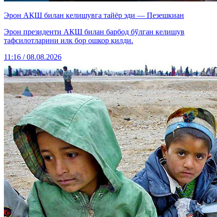
Эрон АҚШ билан келишувга тайёр эди — Пезешкиан
Эрон президенти АҚШ билан барбод бўлган келишув
тафсилотларини илк бор ошкор қилди.
11:16 / 08.08.2026