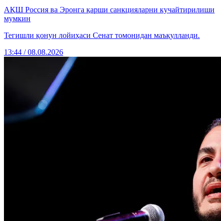
АҚШ Россия ва Эронга қарши санкцияларни кучайтирилиши
мумкин
Тегишли қонун лойиҳаси Сенат томонидан маъқулланди.
13:44 / 08.08.2026