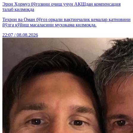
Эрон Ҳормуз бўғозини очиш учун АҚШдан компенсация
талаб қилмоқда
Теҳрон ва Оман бўғоз орқали вақтинчалик кемалар қатновини
йўлга қўйиш масаласини муҳокама қилмоқда.
22:07 / 08.08.2026