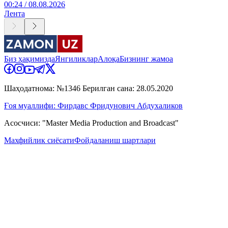
00:24 / 08.08.2026
Лента
Биз ҳақимизда
Янгиликлар
Алоқа
Бизнинг жамоа
Шаҳодатнома: №1346 Берилган сана: 28.05.2020
Ғоя муаллифи: Фирдавс Фридунович Абдухаликов
Асосчиси: "Master Media Production and Broadcast"
Махфийлик сиёсати
Фойдаланиш шартлари