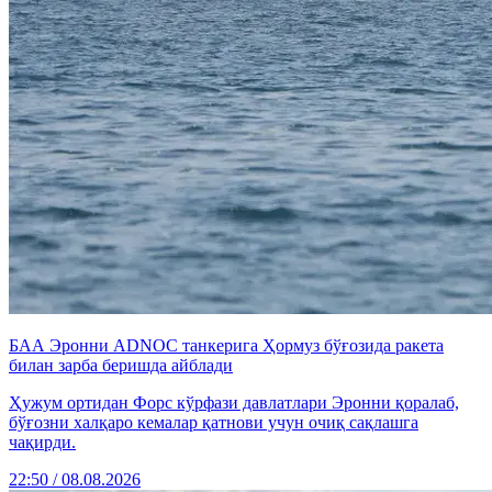
БАА Эронни ADNOC танкерига Ҳормуз бўғозида ракета
билан зарба беришда айблади
Ҳужум ортидан Форс кўрфази давлатлари Эронни қоралаб,
бўғозни халқаро кемалар қатнови учун очиқ сақлашга
чақирди.
22:50 / 08.08.2026