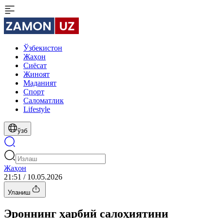
Ўзбекистон
Жаҳон
Сиёсат
Жиноят
Маданият
Спорт
Cаломатлик
Lifestyle
ўзб
Жаҳон
21:51 / 10.05.2026
Уланиш
Эроннинг ҳарбий салоҳиятини