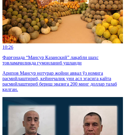
10:26
Фарғонада “Мансур Казанский” лақабли шахс
товламачиликда гумонланиб ушланди
Арипов Мансур нотурар жойни аввал ўз номига
расмийлаштириб, кейинчалик уни асл эгасига қайта
расмийлаштириб бериш эвазига 200 минг доллар талаб
қилган.