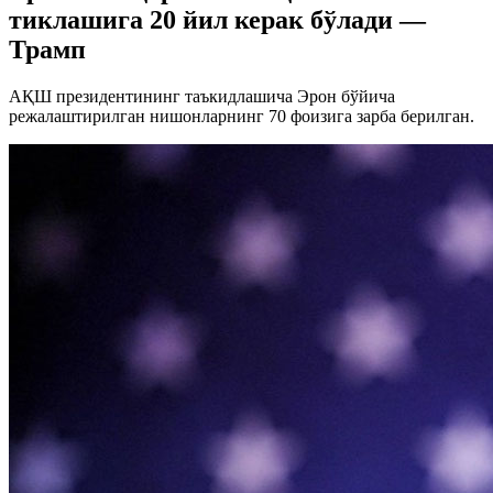
тиклашига 20 йил керак бўлади —
Трамп
АҚШ президентининг таъкидлашича Эрон бўйича
режалаштирилган нишонларнинг 70 фоизига зарба берилган.