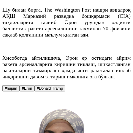
Шу билан бирга, The Washington Post нашри аввалроқ
АҚШ Марказий разведка бошқармаси (CIA)
таҳлилларига таяниб, Эрон урушдан олдинги
баллистик ракета арсеналининг тахминан 70 фоизини
сақлаб қолганини маълум қилган эди.
Ҳисоботда айтилишича, Эрон ер остидаги айрим
ракета арсеналларига киришни тиклаш, шикастланган
ракеталарни таъмирлаш ҳамда янги ракеталар ишлаб
чиқаришни давом эттириш имконига эга бўлган.
#hujum
#Eron
#Donald Tramp