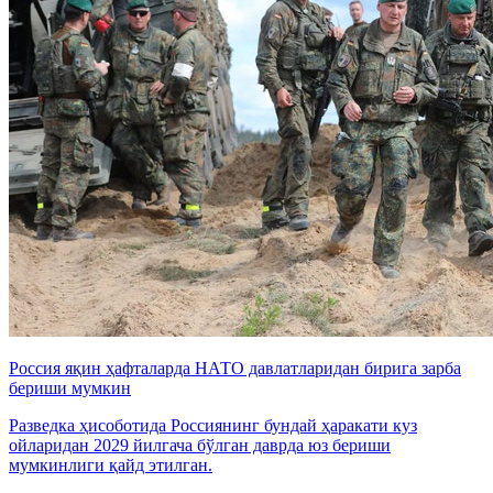
Россия яқин ҳафталарда НАТО давлатларидан бирига зарба
бериши мумкин
Разведка ҳисоботида Россиянинг бундай ҳаракати куз
ойларидан 2029 йилгача бўлган даврда юз бериши
мумкинлиги қайд этилган.