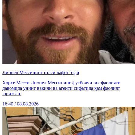
Лионел Мессининг отаси вафот этди
Хорхе Месси Лионел Мессининг футболчилик фаолияти
давомида унинг вакили ва агенти сифатида ҳам фаолият
юритган.
16:40 / 08.08.2026