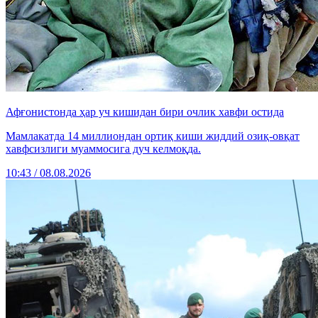
Афғонистонда ҳар уч кишидан бири очлик хавфи остида
Мамлакатда 14 миллиондан ортиқ киши жиддий озиқ-овқат
хавфсизлиги муаммосига дуч келмоқда.
10:43 / 08.08.2026