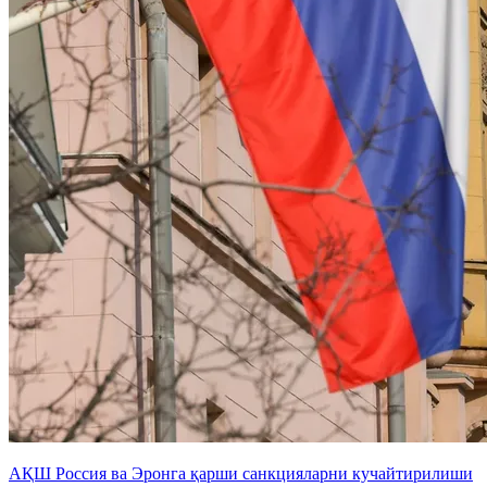
АҚШ Россия ва Эронга қарши санкцияларни кучайтирилиши