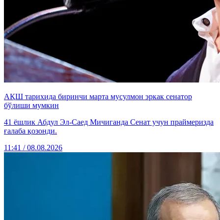
АҚШ тарихида биринчи марта мусулмон эркак сенатор
бўлиши мумкин
41 ёшлик Абдул Эл-Саед Мичиганда Сенат учун праймеризда
ғалаба қозонди.
11:41 / 08.08.2026