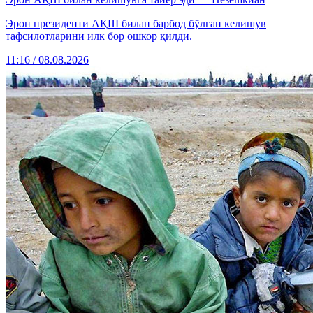
Эрон президенти АҚШ билан барбод бўлган келишув
тафсилотларини илк бор ошкор қилди.
11:16 / 08.08.2026