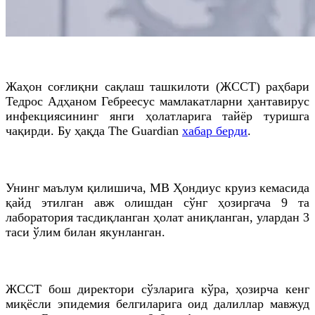
Жаҳон соғлиқни сақлаш ташкилоти (ЖССТ) раҳбари
Тедрос Адҳаном Гебреесус мамлакатларни ҳантавирус
инфекциясининг янги ҳолатларига тайёр туришга
чақирди. Бу ҳақда The Guardian
хабар берди
.
Унинг маълум қилишича, МВ Ҳондиус круиз кемасида
қайд этилган авж олишдан сўнг ҳозиргача 9 та
лаборатория тасдиқланган ҳолат аниқланган, улардан 3
таси ўлим билан якунланган.
ЖССТ бош директори сўзларига кўра, ҳозирча кенг
миқёсли эпидемия белгиларига оид далиллар мавжуд