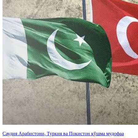
Саудия Арабистони, Туркия ва Покистон қўшма мудофаа