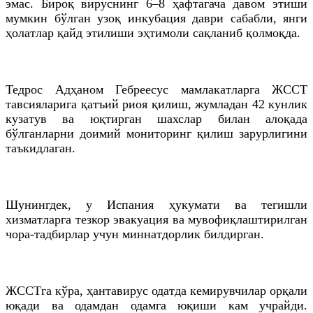
эмас. Бироқ вируснинг 6–8 ҳафтагача давом этиши
мумкин бўлган узоқ инкубация даври сабабли, янги
ҳолатлар қайд этилиши эҳтимоли сақланиб қолмоқда.
Тедрос Адҳаном Гебреесус мамлакатларга ЖССТ
тавсияларига қатъий риоя қилиш, жумладан 42 кунлик
кузатув ва юқтирган шахслар билан алоқада
бўлганларни доимий мониторинг қилиш зарурлигини
таъкидлаган.
Шунингдек, у Испания ҳукумати ва тегишли
хизматларга тезкор эвакуация ва мувофиқлаштирилган
чора-тадбирлар учун миннатдорлик билдирган.
ЖССТга кўра, ҳантавирус одатда кемирувчилар орқали
юқади ва одамдан одамга юқиши кам учрайди.