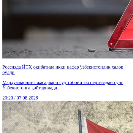
Россияда ЙТҲ оқибатида икки нафар ўзбекистонлик ҳалок
бўлди
Марҳумларнинг жасадлари суд-тиббий экспертизадан сўнг
Ўзбекистонга қайтарилади.
20:20 / 07.08.2026