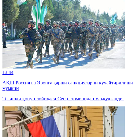
13:44
АҚШ Россия ва Эронга қарши санкцияларни кучайтирилиши
мумкин
Тегишли қонун лойиҳаси Сенат томонидан маъқулланди.