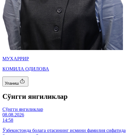
МУҲАРРИР
КОМИЛА ОДИЛОВА
Уланиш
Cўнгги янгиликлар
Cўнгги янгиликлар
08.08.2026
14:58
Ўзбекистонда болага отасининг исмини фамилия сифатида