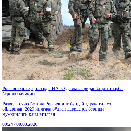
Россия яқин ҳафталарда НАТО давлатларидан бирига зарба
бериши мумкин
Разведка ҳисоботида Россиянинг бундай ҳаракати куз
ойларидан 2029 йилгача бўлган даврда юз бериши
мумкинлиги қайд этилган.
00:24 / 08.08.2026