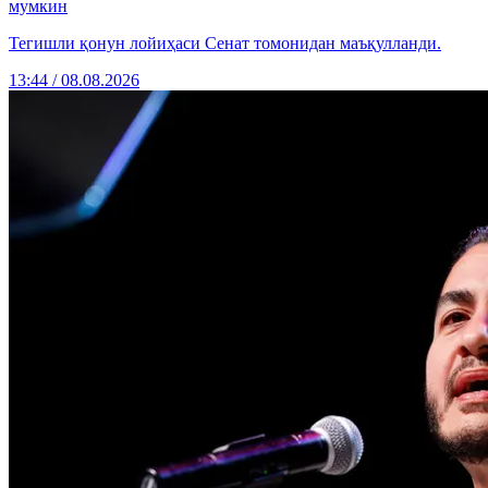
мумкин
Тегишли қонун лойиҳаси Сенат томонидан маъқулланди.
13:44 / 08.08.2026