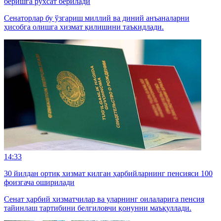
беришга рухсат берилади
Сенаторлар бу ўзгариш миллий ва диний анъаналарни
ҳисобга олишга хизмат қилишини таъкидлади.
14:33
30 йилдан ортиқ хизмат қилган ҳарбийларнинг пенсияси 100
фоизгача оширилади
Сенат ҳарбий хизматчилар ва уларнинг оилаларига пенсия
тайинлаш тартибини белгиловчи қонунни маъқуллади.