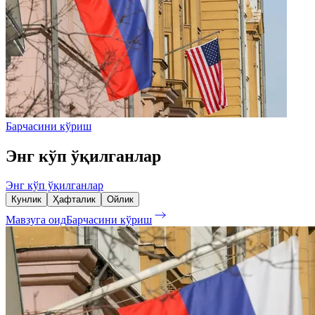
Барчасини кўриш
Энг кўп ўқилганлар
Энг кўп ўқилганлар
Кунлик
Ҳафталик
Ойлик
Мавзуга оид
Барчасини кўриш