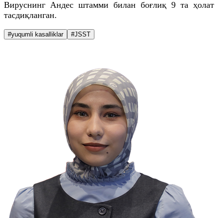
Вируснинг Андес штамми билан боғлиқ 9 та ҳолат
тасдиқланган.
#yuqumli kasalliklar
#JSST