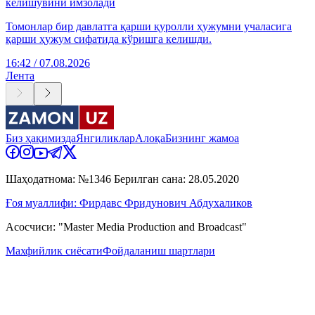
келишувини имзолади
Томонлар бир давлатга қарши қуролли ҳужумни учаласига
қарши ҳужум сифатида кўришга келишди.
16:42 / 07.08.2026
Лента
Биз ҳақимизда
Янгиликлар
Алоқа
Бизнинг жамоа
Шаҳодатнома: №1346 Берилган сана: 28.05.2020
Ғоя муаллифи: Фирдавс Фридунович Абдухаликов
Асосчиси: "Master Media Production and Broadcast"
Махфийлик сиёсати
Фойдаланиш шартлари