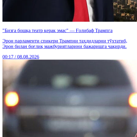
"Бизга бошқа театр керак эмас" — Ғолибаф Трампга
Эрон парламенти спикери Трампни таҳдидларни тўхтатиб,
Эрон билан боғлиқ мажбуриятларини бажаришга чақирди.
00:17 / 08.08.2026