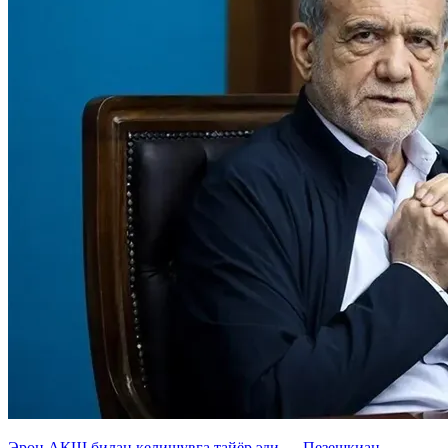
Эрон АҚШ билан келишувга тайёр эди — Пезешкиан