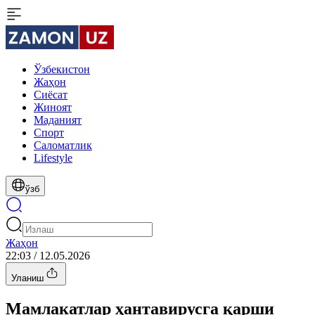
Ўзбекистон
Жаҳон
Сиёсат
Жиноят
Маданият
Спорт
Cаломатлик
Lifestyle
ўзб
Жаҳон
22:03 / 12.05.2026
Уланиш
Мамлакатлар ҳантавирусга қарши