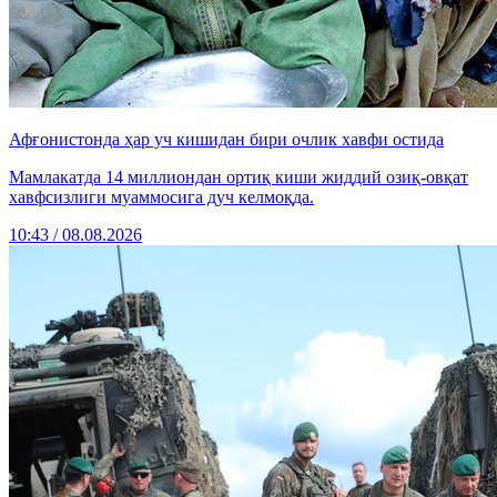
Афғонистонда ҳар уч кишидан бири очлик хавфи остида
Мамлакатда 14 миллиондан ортиқ киши жиддий озиқ-овқат
хавфсизлиги муаммосига дуч келмоқда.
10:43 / 08.08.2026