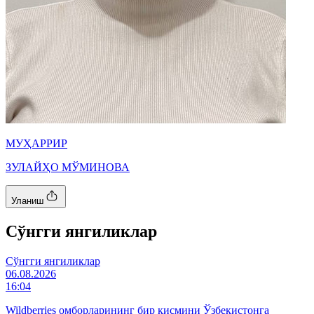
МУҲАРРИР
ЗУЛАЙҲО МЎМИНОВА
Уланиш
Cўнгги янгиликлар
Cўнгги янгиликлар
06.08.2026
16:04
Wildberries омборларининг бир қисмини Ўзбекистонга