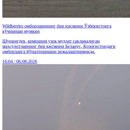
Wildberries омборларининг бир қисмини Ўзбекистонга
кўчириши мумкин
Шунингдек, компания узоқ муддат сақланадиган
маҳсулотларнинг бир қисмини Беларус, Қозоғистондаги
омборларга йўналтиришни режалаштирмоқда.
16:04 / 06.08.2026