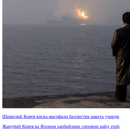
Шимолий Корея қисқа масофали баллистик ракета учирди
Жанубий Корея ва Япония ҳарбийлари синовни қайд этиб,