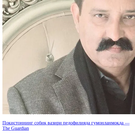
Покистоннинг собиқ вазири педофилияда гумонланмоқда —
The Guardian