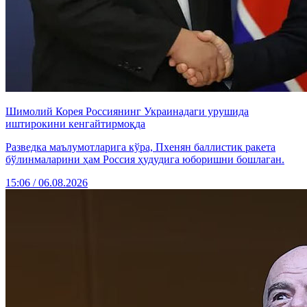
Шимолий Корея Россиянинг Украинадаги урушида
иштирокини кенгайтирмоқда
Разведка маълумотларига кўра, Пхенян баллистик ракета
бўлинмаларини ҳам Россия ҳудудига юборишни бошлаган.
15:06 / 06.08.2026