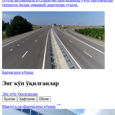
Пулли автомобиль йўлларидан фойдаланиш учун ҳайдовчилар
оператор билан оммавий шартнома тузади.
Барчасини кўриш
Энг кўп ўқилганлар
Энг кўп ўқилганлар
Кунлик
Ҳафталик
Ойлик
Мавзуга оид
Барчасини кўриш