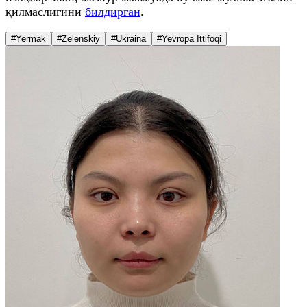
қилмаслигини
билдирган
.
#Yermak
#Zelenskiy
#Ukraina
#Yevropa Ittifoqi