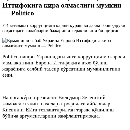
Иттифоқига кира олмаслиги мумкин
— Politico
ЕИ мамлакат коррупцияга қарши кураш ва давлат бошқаруви
соҳасидаги талабларни бажариши кераклигини билдирган.
Politico нашри Украинадаги янги коррупция можароси
мамлакатнинг Европа Иттифоқига аъзо бўлиш
жараёнига салбий таъсир кўрсатиши мумкинлигини
ёзди.
Нашрга кўра, президент Володмир Зеленский
жамоасига яқин шахслар атрофидаги айбловлар
Киевнинг ЕИга тезлаштирилган тарзда қўшилиш
бўйича аргументларини заифлаштирмоқда.