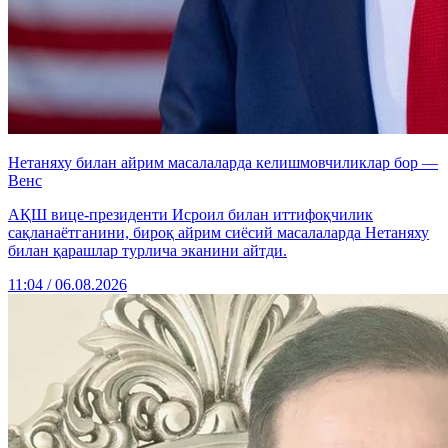
Нетаняху билан айрим масалаларда келишмовчиликлар бор —
Венс
АҚШ вице-президенти Исроил билан иттифоқчилик
сақланаётганини, бироқ айрим сиёсий масалаларда Нетаняху
билан қарашлар турлича эканини айтди.
11:04 / 06.08.2026