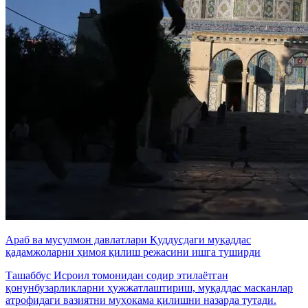
Араб ва мусулмон давлатлари Қуддусдаги муқаддас
қадамжоларни ҳимоя қилиш режасини ишга туширди
Ташаббус Исроил томонидан содир этилаётган
қонунбузарликларни ҳужжатлаштириш, муқаддас масканлар
атрофидаги вазиятни муҳокама қилишни назарда тутади.