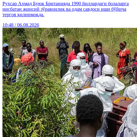
Рухсар Аҳмад Буюк Британияда 1990 йиллардаги болаларга
нисбатан жинсий зўравонлик ва одам савдоси иши бўйича
тергов қилинмоқда.
10:48 / 06.08.2026