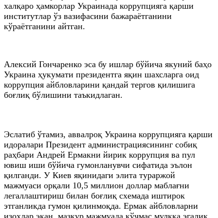
халқаро ҳамкорлар Украинада коррупцияга қарши
институтлар ўз вазифасини бажараётганини
кўраётганини айтган.
Алексий Гончаренко эса бу ишлар бўйича якуний баҳо
Украина ҳукумати президентга яқин шахсларга оид
коррупция айбловларини қандай тергов қилишига
боғлиқ бўлишини таъкидлаган.
Эслатиб ўтамиз, аввалроқ Украина коррупцияга қарши
идоралари Президент администрациясининг собиқ
раҳбари Андрей Ермакни йирик коррупция ва пул
ювиш иши бўйича гумонланувчи сифатида эълон
қилганди. У Киев яқинидаги элита тураржой
мажмуаси орқали 10,5 миллион доллар маблағни
легаллаштириш билан боғлиқ схемада иштирок
этганликда гумон қилинмоқда. Ермак айбловларни
изоҳлар экан, мазкур мажмуада кўчмас мулкка эгалик