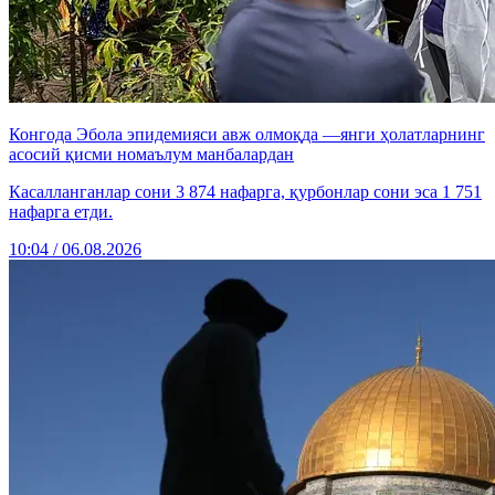
Конгода Эбола эпидемияси авж олмоқда —янги ҳолатларнинг
асосий қисми номаълум манбалардан
Касалланганлар сони 3 874 нафарга, қурбонлар сони эса 1 751
нафарга етди.
10:04 / 06.08.2026