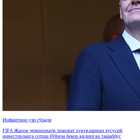
Инфантино узр сўради
FIFA Жаҳон чемпионати тижорат ҳуқуқларини хусусий
инвесторларга сотиш бўйича бекор қилинган ташаббус