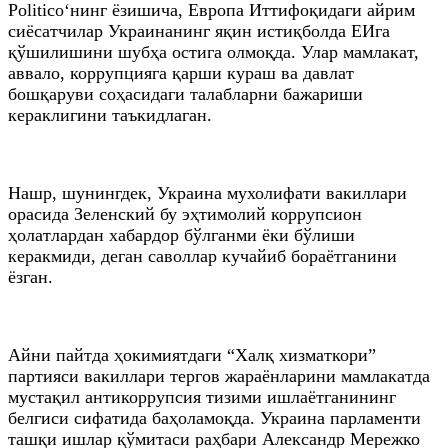
Politico‘нинг ёзишича, Европа Иттифоқидаги айрим
сиёсатчилар Украинанинг яқин истиқболда ЕИга
қўшилишини шубҳа остига олмоқда. Улар мамлакат,
аввало, коррупцияга қарши кураш ва давлат
бошқаруви соҳасидаги талабларни бажариши
кераклигини таъкидлаган.
Нашр, шунингдек, Украина мухолифати вакиллари
орасида Зеленский бу эҳтимолий коррупсион
ҳолатлардан хабардор бўлганми ёки бўлиши
керакмиди, деган саволлар кучайиб бораётганини
ёзган.
Айни пайтда ҳокимиятдаги “Халқ хизматкори”
партияси вакиллари тергов жараёнларини мамлакатда
мустақил антикоррупсия тизими ишлаётганининг
белгиси сифатида баҳоламоқда. Украина парламенти
ташқи ишлар қўмитаси раҳбари Александр Мережко