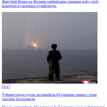
Жанубий Корея ва Япония ҳарбийлари синовни қайд этиб,
вазиятни кузатишни кучайтирди.
15:17
Ўзбекистонда пулли автомобиль йўлларини ташкил этиш
тартиби белгиланди