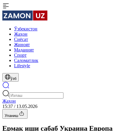
Ўзбекистон
Жаҳон
Сиёсат
Жиноят
Маданият
Спорт
Cаломатлик
Lifestyle
ўзб
Жаҳон
15:37 / 13.05.2026
Уланиш
Ермак иши сабаб Украина Европа