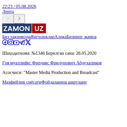
22:23 / 05.08.2026
Лента
Биз ҳақимизда
Янгиликлар
Алоқа
Бизнинг жамоа
Шаҳодатнома: №1346 Берилган сана: 28.05.2020
Ғоя муаллифи: Фирдавс Фридунович Абдухаликов
Асосчиси: "Master Media Production and Broadcast"
Махфийлик сиёсати
Фойдаланиш шартлари