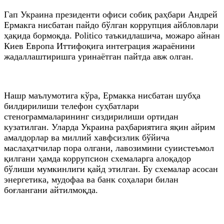
Гап Украина президенти офиси собиқ раҳбари Андрей
Ермакга нисбатан пайдо бўлган коррупция айбловлари
ҳақида бормоқда. Politico таъкидлашича, можаро айнан
Киев Европа Иттифоқига интеграция жараёнини
жадаллаштиришга уринаётган пайтда авж олган.
Нашр маълумотига кўра, Ермакка нисбатан шубҳа
билдирилиши телефон суҳбатлари
стенограммаларининг сиздирилиши ортидан
кузатилган. Уларда Украина раҳбариятига яқин айрим
амалдорлар ва миллий хавфсизлик бўйича
маслаҳатчилар пора олгани, лавозимини суиистеъмол
қилгани ҳамда коррупсион схемаларга алоқадор
бўлиши мумкинлиги қайд этилган. Бу схемалар асосан
энергетика, мудофаа ва банк соҳалари билан
боғлангани айтилмоқда.