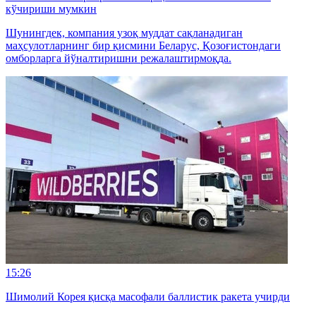
кўчириши мумкин
Шунингдек, компания узоқ муддат сақланадиган
маҳсулотларнинг бир қисмини Беларус, Қозоғистондаги
омборларга йўналтиришни режалаштирмоқда.
15:26
Шимолий Корея қисқа масофали баллистик ракета учирди