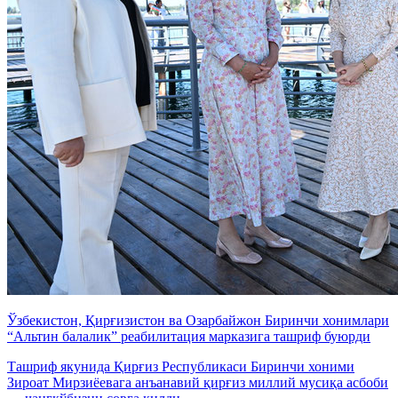
Ўзбекистон, Қирғизистон ва Озарбайжон Биринчи хонимлари
“Альтин балалик” реабилитация марказига ташриф буюрди
Ташриф якунида Қирғиз Республикаси Биринчи хоними
Зироат Мирзиёевага анъанавий қирғиз миллий мусиқа асбоби