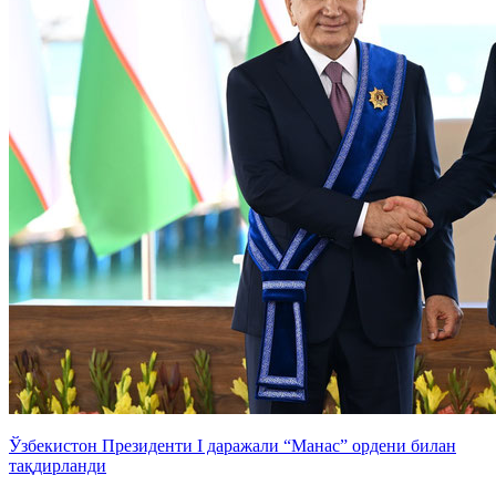
Ўзбекистон Президенти I даражали “Манас” ордени билан
тақдирланди