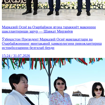
Марказий Осиё ва Озарбайжон ягона тараққиёт маконини
шакллантириши зарур — Шавкат Мирзиёев
Ўзбекистон Президент Марказий Осиё мамлакатлари ва
Озарбайжоннинг минтақавий ҳамкорлигини ривожлантириш
истиқболларини белгилаб берди
15:24 / 31.07.2026