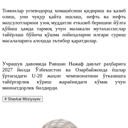
Томонлар углеводород хомашёсини қидириш ва қазиб
олиш, уни чуқур қайта ишлаш, нефть ва нефть
маҳсулотларини узоқ муддатли етказиб беришни йўлга
қўйиш ҳамда тармоқ учун малакали мутахассислар
тайёрлаш бўйича қўшма лойиҳаларни илгари суриш
масалаларига алоҳида эътибор қаратдилар.
Учрашув давомида Равшан Нажаф давлат раҳбарига
2027 йилда Ўзбекистон ва Озарбайжонда ёшлар
ўртасидаги U-20 жаҳон чемпионатини ўтказишга
тайёргарлик кўриш жараёнидаги кўмак учун
миннатдорлик билдирди.
# Shavkat Mirziyoyev