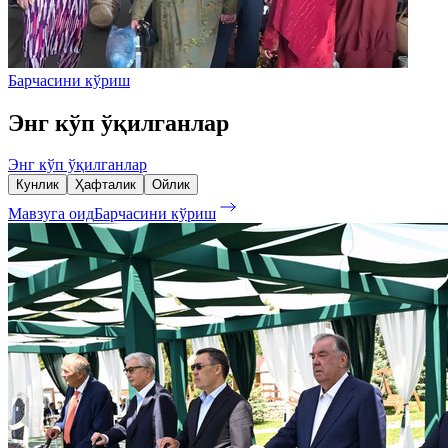
Барчасини кўриш
Энг кўп ўқилганлар
Энг кўп ўқилганлар
Кунлик
Ҳафталик
Ойлик
Мавзуга оид
Барчасини кўриш