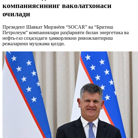
компаниясининг ваколатхонаси
очилади
Президент Шавкат Мирзиёев “SOCAR” ва “Бритиш
Петролеум” компаниялари раҳбарияти билан энергетика ва
нефть-газ соҳасидаги ҳамкорликни ривожлантириш
режаларини муҳокама қилди.