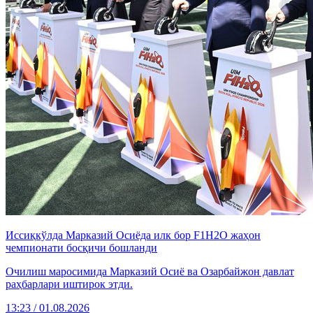
Иссиқкўлда Марказий Осиёда илк бор F1H2O жаҳон
чемпионати босқичи бошланди
Очилиш маросимида Марказий Осиё ва Озарбайжон давлат
раҳбарлари иштирок этди.
13:23 / 01.08.2026