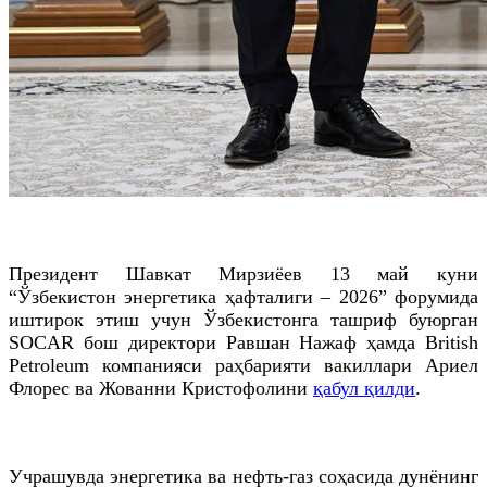
Президент Шавкат Мирзиёев 13 май куни
“Ўзбекистон энергетика ҳафталиги – 2026” форумида
иштирок этиш учун Ўзбекистонга ташриф буюрган
SOCAR бош директори Равшан Нажаф ҳамда British
Petroleum компанияси раҳбарияти вакиллари Ариел
Флорес ва Жованни Кристофолини
қабул қилди
.
Учрашувда энергетика ва нефть-газ соҳасида дунёнинг