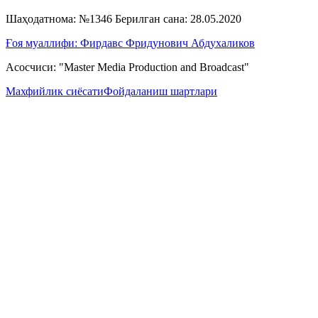
Шаҳодатнома: №1346 Берилган сана: 28.05.2020
Ғоя муаллифи: Фирдавс Фридунович Абдухаликов
Асосчиси: "Master Media Production and Broadcast"
Махфийлик сиёсати
Фойдаланиш шартлари