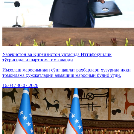
Ўзбекистон ва Қирғизистон ўртасида Иттифоқчилик
тўғрисидаги шартнома имзоланди
Имзолаш маросимидан сўнг давлат раҳбарлари ҳузурида икки
томонлама ҳужжатларни алмашиш маросими бўлиб ўтди.
16:03 / 30.07.2026