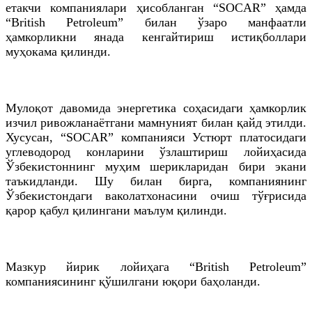
етакчи компаниялари ҳисобланган “SOCAR” ҳамда
“British Petroleum” билан ўзаро манфаатли
ҳамкорликни янада кенгайтириш истиқболлари
муҳокама қилинди.
Мулоқот давомида энергетика соҳасидаги ҳамкорлик
изчил ривожланаётгани мамнуният билан қайд этилди.
Хусусан, “SOCAR” компанияси Устюрт платосидаги
углеводород конларини ўзлаштириш лойиҳасида
Ўзбекистоннинг муҳим шерикларидан бири экани
таъкидланди. Шу билан бирга, компаниянинг
Ўзбекистондаги ваколатхонасини очиш тўғрисида
қарор қабул қилингани маълум қилинди.
Мазкур йирик лойиҳага “British Petroleum”
компаниясининг қўшилгани юқори баҳоланди.