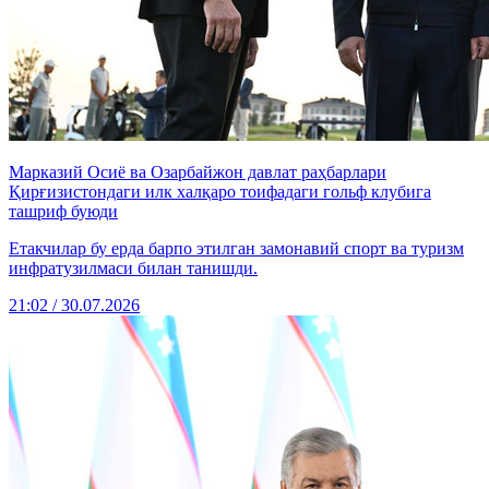
Марказий Осиё ва Озарбайжон давлат раҳбарлари
Қирғизистондаги илк халқаро тоифадаги гольф клубига
ташриф буюди
Етакчилар бу ерда барпо этилган замонавий спорт ва туризм
инфратузилмаси билан танишди.
21:02 / 30.07.2026