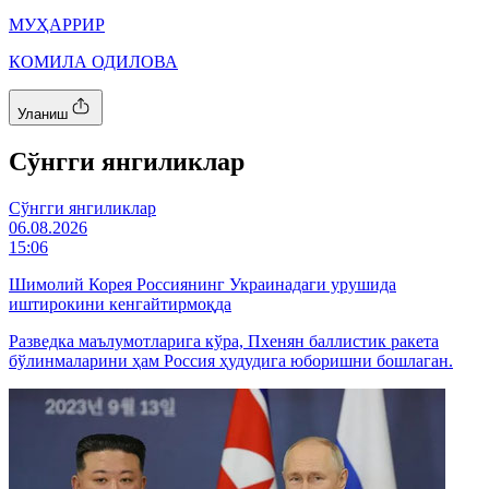
МУҲАРРИР
КОМИЛА ОДИЛОВА
Уланиш
Cўнгги янгиликлар
Cўнгги янгиликлар
06.08.2026
15:06
Шимолий Корея Россиянинг Украинадаги урушида
иштирокини кенгайтирмоқда
Разведка маълумотларига кўра, Пхенян баллистик ракета
бўлинмаларини ҳам Россия ҳудудига юборишни бошлаган.