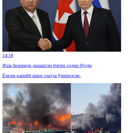
14:18
Изза бозорида дахшатли ёнғин содир бўлди
Ёнғин қарийб икки соатда ўчирилган.