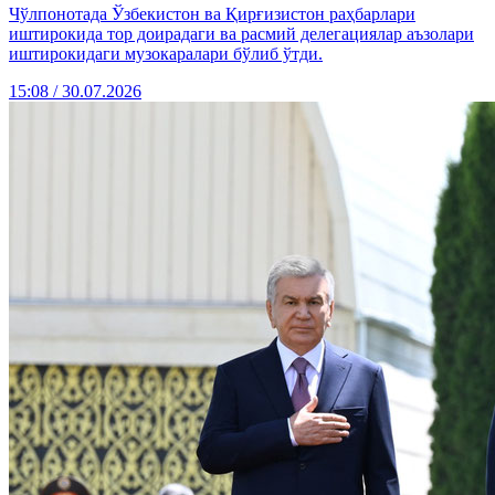
Чўлпонотада Ўзбекистон ва Қирғизистон раҳбарлари
иштирокида тор доирадаги ва расмий делегациялар аъзолари
иштирокидаги музокаралари бўлиб ўтди.
15:08 / 30.07.2026