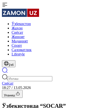
Ўзбекистон
Жаҳон
Сиёсат
Жиноят
Маданият
Спорт
Cаломатлик
Lifestyle
ўзб
Сиёсат
18:27 / 13.05.2026
Уланиш
Ўзбекистонда “SOCAR”