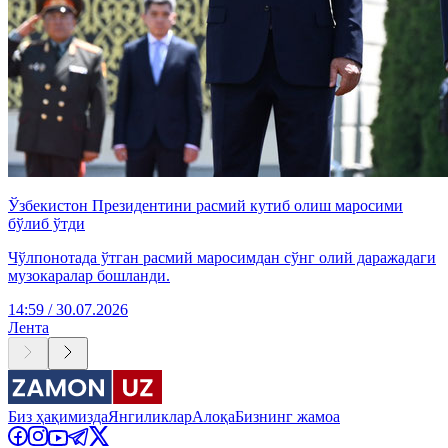
Ўзбекистон Президентини расмий кутиб олиш маросими
бўлиб ўтди
Чўлпонотада ўтган расмий маросимдан сўнг олий даражадаги
музокаралар бошланди.
14:59 / 30.07.2026
Лента
Биз ҳақимизда
Янгиликлар
Алоқа
Бизнинг жамоа