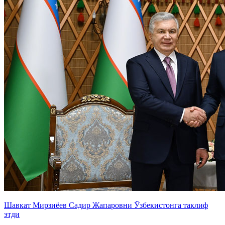
Шавкат Мирзиёев Садир Жапаровни Ўзбекистонга таклиф
этди