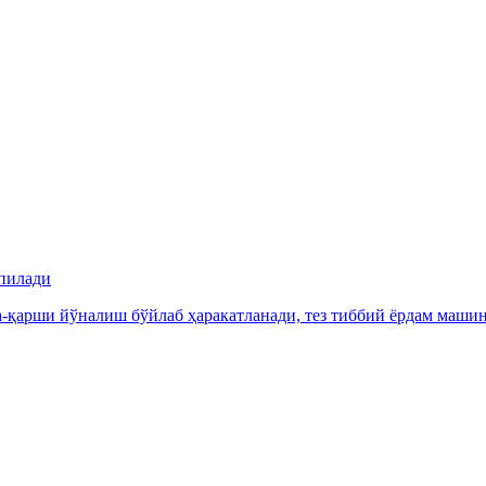
ёпилади
қарши йўналиш бўйлаб ҳаракатланади, тез тиббий ёрдам машина