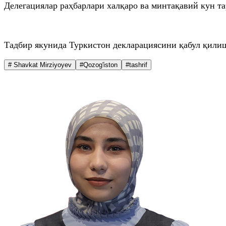
Делегациялар раҳбарлари халқаро ва минтақавий кун т
Тадбир якунида Туркистон декларациясини қабул қилиш
# Shavkat Mirziyoyev
#Qozog'iston
#tashrif