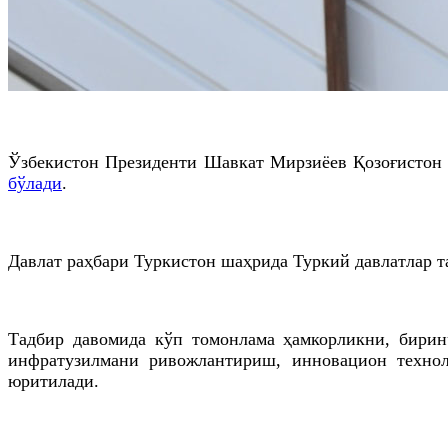
Ўзбекистон Президенти Шавкат Мирзиёев Қозоғистон 
бўлади
.
Давлат раҳбари Туркистон шаҳрида Туркий давлатлар 
Тадбир давомида кўп томонлама ҳамкорликни, биринч
инфратузилмани ривожлантириш, инновацион технол
юритилади.