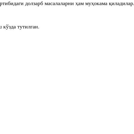
артибидаги долзарб масалаларни ҳам муҳокама қиладилар
 кўзда тутилган.