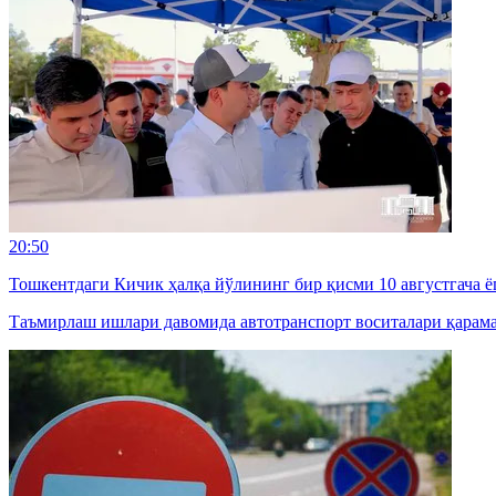
20:50
Тошкентдаги Кичик ҳалқа йўлининг бир қисми 10 августгача 
Таъмирлаш ишлари давомида автотранспорт воситалари қарама-