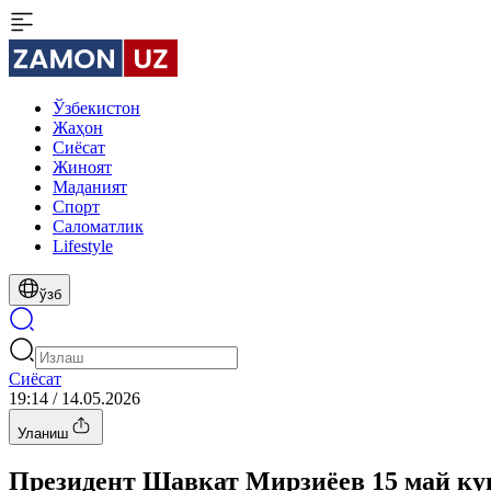
Ўзбекистон
Жаҳон
Сиёсат
Жиноят
Маданият
Спорт
Cаломатлик
Lifestyle
ўзб
Сиёсат
19:14 / 14.05.2026
Уланиш
Президент Шавкат Мирзиёев 15 май ку