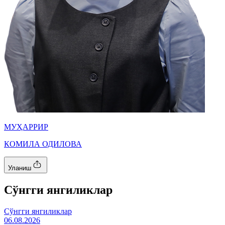
МУҲАРРИР
КОМИЛА ОДИЛОВА
Уланиш
Cўнгги янгиликлар
Cўнгги янгиликлар
06.08.2026