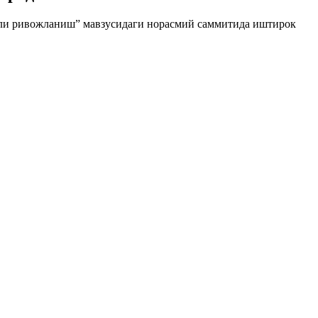
амли ривожланиш” мавзусидаги норасмий саммитида иштирок