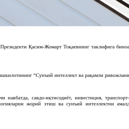
Президенти Қасим-Жомарт Тоқаевнинг таклифига бино
ташкилотининг “Сунъий интеллект ва рақамли ривожлан
и навбатда, савдо-иқтисодиёт, инвестиция, транспорт
огияларни жорий этиш ва сунъий интеллектни амалд