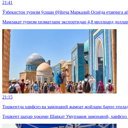
21:41
Ўзбекистон туризм ўсиши бўйича Марказий Осиёда етакчига
Мамлакат туризм хизматлари экспортидан 4,8 миллиард доллар
21:15
Тошкентда хавфсиз ва замонавий жамоат жойлари барпо этила
Тошкент шаҳар ҳокими Шавкат Умурзаков замонавий, хавфсиз 