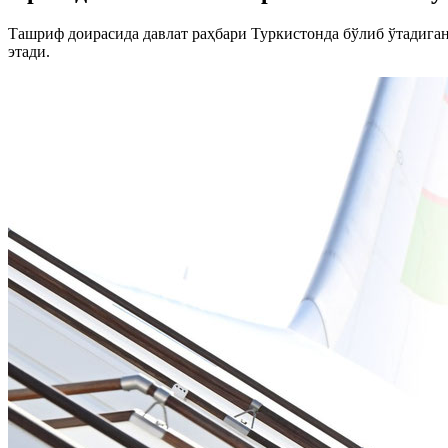
Ташриф доирасида давлат раҳбари Туркистонда бўлиб ўтадиг
этади.