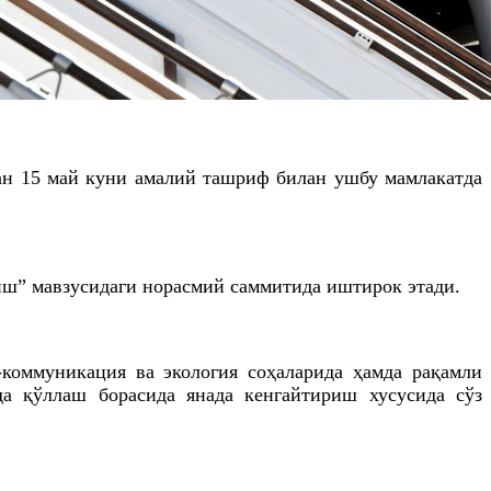
ан 15 май куни амалий ташриф билан ушбу мамлакатда
иш” мавзусидаги норасмий саммитида иштирок этади.
-коммуникация ва экология соҳаларида ҳамда рақамли
а қўллаш борасида янада кенгайтириш хусусида сўз