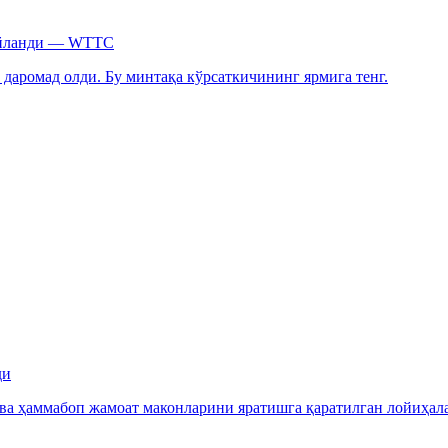
 айланди — WTTC
 даромад олди. Бу минтақа кўрсаткичининг ярмига тенг.
ди
ва ҳаммабоп жамоат маконларини яратишга қаратилган лойиҳал