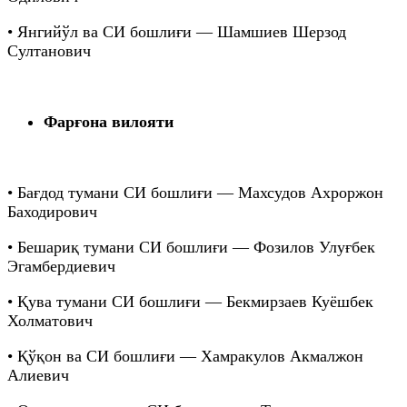
• Янгийўл ва СИ бошлиғи — Шамшиев Шерзод
Султанович
Фарғона вилояти
• Бағдод тумани СИ бошлиғи — Махсудов Ахроржон
Баходирович
• Бешариқ тумани СИ бошлиғи — Фозилов Улуғбек
Эгамбердиевич
• Қува тумани СИ бошлиғи — Бекмирзаев Куёшбек
Холматович
• Қўқон ва СИ бошлиғи — Хамракулов Акмалжон
Алиевич