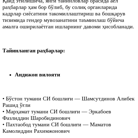
Қайд этилишича, янги тайинловлар орасида аёл
раҳбарлар ҳам бор бўлиб, бу солиқ органларида
кадрлар сиёсатини такомиллаштириш ва бошқарув
тизимида гендер мувозанатини таъминлаш бўйича
амалга оширилаётган ишларнинг давоми ҳисобланади.
Тайинланган раҳбарлар:
Андижон вилояти
• Бўстон тумани СИ бошлиғи — Шамсутдинов Алибек
Рашид ўғли
• Марҳамат тумани СИ бошлиғи — Эркабоев
Фазлиддин Шаробидинович
• Пахтаобод тумани СИ бошлиғи — Маматов
Камолиддин Рахимжонович