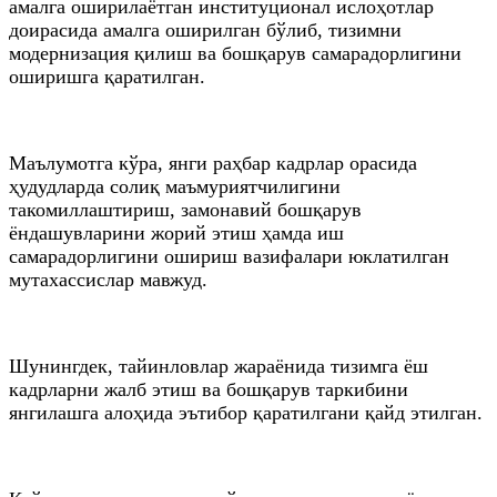
амалга оширилаётган институционал ислоҳотлар
доирасида амалга оширилган бўлиб, тизимни
модернизация қилиш ва бошқарув самарадорлигини
оширишга қаратилган.
Маълумотга кўра, янги раҳбар кадрлар орасида
ҳудудларда солиқ маъмуриятчилигини
такомиллаштириш, замонавий бошқарув
ёндашувларини жорий этиш ҳамда иш
самарадорлигини ошириш вазифалари юклатилган
мутахассислар мавжуд.
Шунингдек, тайинловлар жараёнида тизимга ёш
кадрларни жалб этиш ва бошқарув таркибини
янгилашга алоҳида эътибор қаратилгани қайд этилган.