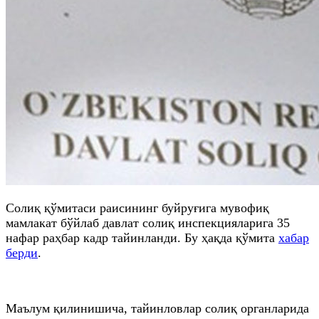
Солиқ қўмитаси раисининг буйруғига мувофиқ
мамлакат бўйлаб давлат солиқ инспекцияларига 35
нафар раҳбар кадр тайинланди. Бу ҳақда қўмита
хабар
берди
.
Маълум қилинишича, тайинловлар солиқ органларида