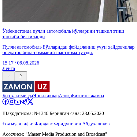
Ўзбекистонда пулли автомобиль йўлларини ташкил этиш
тартиби белгиланди
Пулли автомобиль йўлларидан фойдаланиш учун ҳайдовчилар
оператор билан оммавий шартнома тузади.
15:17 / 06.08.2026
Лента
Биз ҳақимизда
Янгиликлар
Алоқа
Бизнинг жамоа
Шаҳодатнома: №1346 Берилган сана: 28.05.2020
Ғоя муаллифи: Фирдавс Фридунович Абдухаликов
Асосчиси: "Master Media Production and Broadcast"