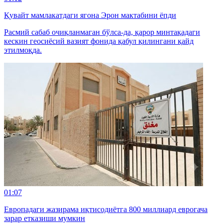
Қувайт мамлакатдаги ягона Эрон мактабини ёпди
Расмий сабаб очиқланмаган бўлса-да, қарор минтақадаги
кескин геосиёсий вазият фонида қабул қилингани қайд
этилмоқда.
01:07
Европадаги жазирама иқтисодиётга 800 миллиард еврогача
зарар етказиши мумкин