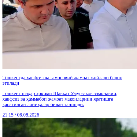
Тошкентда хавфсиз ва замонавий жамоат жойлари барпо
этилади
Тошкент шаҳар ҳокими Шавкат Умурзаков замонавий,
хавфсиз ва ҳаммабоп жамоат маконларини яратишга
қаратилган лойиҳалар билан танишди.
21:15 / 06.08.2026