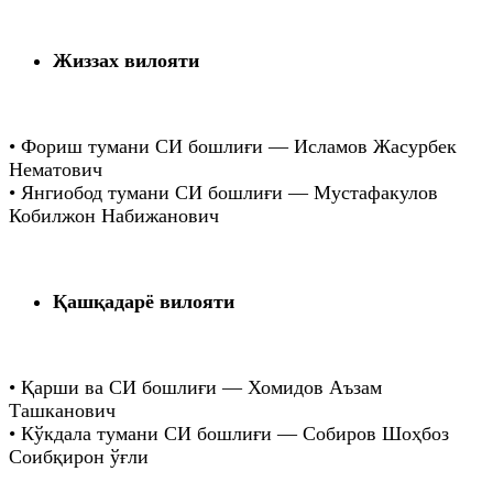
Жиззах вилояти
• Фориш тумани СИ бошлиғи — Исламов Жасурбек
Нематович
• Янгиобод тумани СИ бошлиғи — Мустафакулов
Кобилжон Набижанович
Қашқадарё вилояти
• Қарши ва СИ бошлиғи — Хомидов Аъзам
Ташканович
• Кўкдала тумани СИ бошлиғи — Собиров Шоҳбоз
Соибқирон ўғли