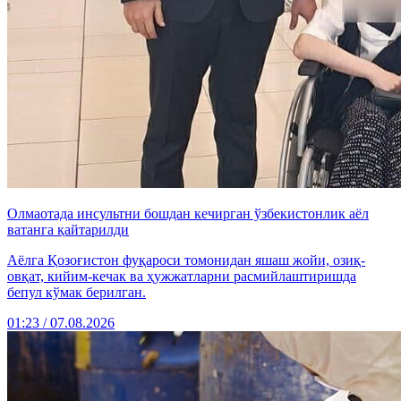
Олмаотада инсультни бошдан кечирган ўзбекистонлик аёл
ватанга қайтарилди
Аёлга Қозоғистон фуқароси томонидан яшаш жойи, озиқ-
овқат, кийим-кечак ва ҳужжатларни расмийлаштиришда
бепул кўмак берилган.
01:23 / 07.08.2026