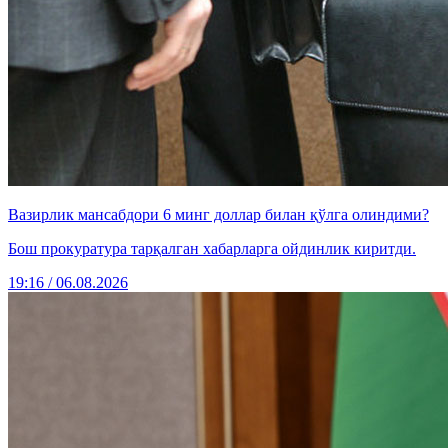
Вазирлик мансабдори 6 минг доллар билан қўлга олиндими?
Бош прокуратура тарқалган хабарларга ойдинлик киритди.
19:16 / 06.08.2026