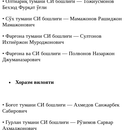
• Олтиариқ тумани СИ бошлиғи — Тожиусмонов
Бехзод Фурқат ўғли
• Сўх тумани СИ бошлиғи — Мамажонов Рашиджон
Мамажонович
• Фарғона тумани СИ бошлиғи — Султонов
Ихтиёржон Муроджонович
• Фарғона ва СИ бошлиғи — Полвонов Назаржон
Джуманазарович
Хоразм вилояти
• Боғот тумани СИ бошлиғи — Ахмедов Санжарбек
Сабирович
• Гурлан тумани СИ бошлиғи — Рўзимов Сарвар
Ахмаджонович