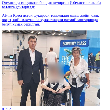
Олмаотада инсультни бошдан кечирган ўзбекистонлик аёл
ватанга қайтарилди
Аёлга Қозоғистон фуқароси томонидан яшаш жойи, озиқ-
овқат, кийим-кечак ва ҳужжатларни расмийлаштиришда
бепул кўмак берилган.
01:12