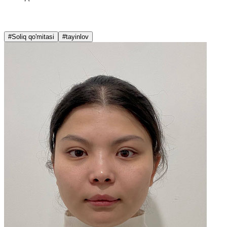
#Soliq qo'mitasi
#tayinlov