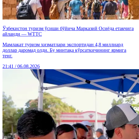
Ўзбекистон туризм ўсиши бўйича Марказий Осиёда етакчига
айланди — WTTC
Мамлакат туризм хизматлари экспортидан 4,8 миллиард
доллар даромад олди. Бу минтақа кўрсаткичининг ярмига
тенг.
21:41 / 06.08.2026