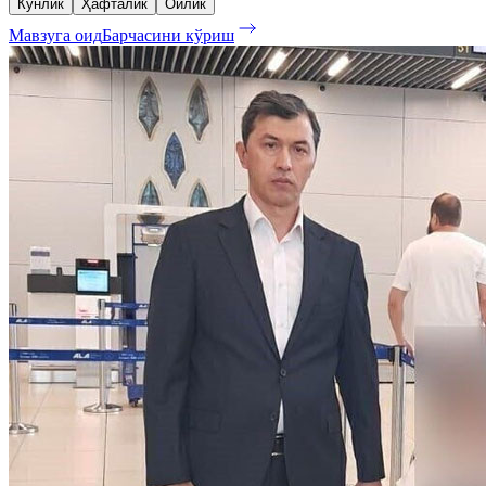
Кунлик
Ҳафталик
Ойлик
Мавзуга оид
Барчасини кўриш