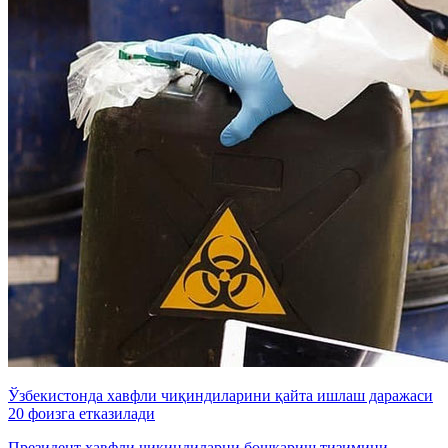
Ўзбекистонда хавфли чиқиндиларини қайта ишлаш даражаси
20 фоизга етказилади
Президент хавфли чиқиндиларни бошқариш тизимини