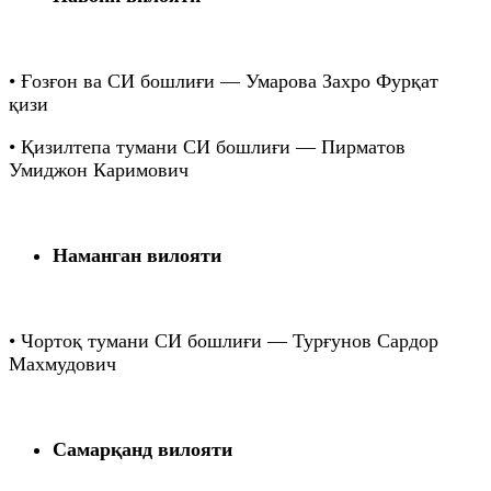
• Ғозғон ва СИ бошлиғи — Умарова Захро Фурқат
қизи
• Қизилтепа тумани СИ бошлиғи — Пирматов
Умиджон Каримович
Наманган вилояти
• Чортоқ тумани СИ бошлиғи — Турғунов Сардор
Махмудович
Самарқанд вилояти