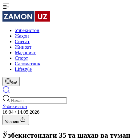
Ўзбекистон
Жаҳон
Сиёсат
Жиноят
Маданият
Спорт
Cаломатлик
Lifestyle
ўзб
Ўзбекистон
16:04 / 14.05.2026
Уланиш
Ўзбекистондаги 35 та шаҳар ва туман