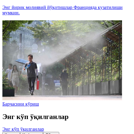
Энг йирик молиявий йўқотишлар Францияда кузатилиши
мумкин.
Барчасини кўриш
Энг кўп ўқилганлар
Энг кўп ўқилганлар