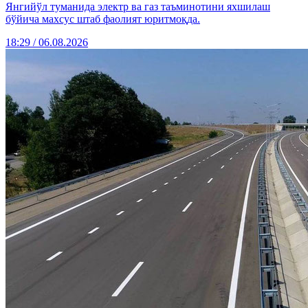
Янгийўл туманида электр ва газ таъминотини яхшилаш
бўйича махсус штаб фаолият юритмоқда.
18:29 / 06.08.2026