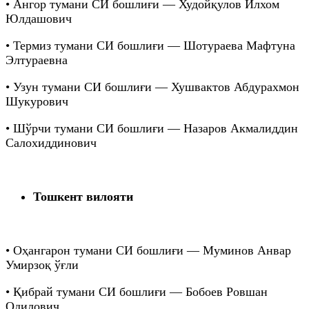
• Ангор тумани СИ бошлиғи — Худойқулов Илхом
Юлдашович
• Термиз тумани СИ бошлиғи — Шотураева Мафтуна
Элтураевна
• Узун тумани СИ бошлиғи — Хушвактов Абдурахмон
Шукурович
• Шўрчи тумани СИ бошлиғи — Назаров Акмалиддин
Салохиддинович
Тошкент вилояти
• Оҳангарон тумани СИ бошлиғи — Муминов Анвар
Умирзоқ ўғли
• Қибрай тумани СИ бошлиғи — Бобоев Ровшан
Одилович