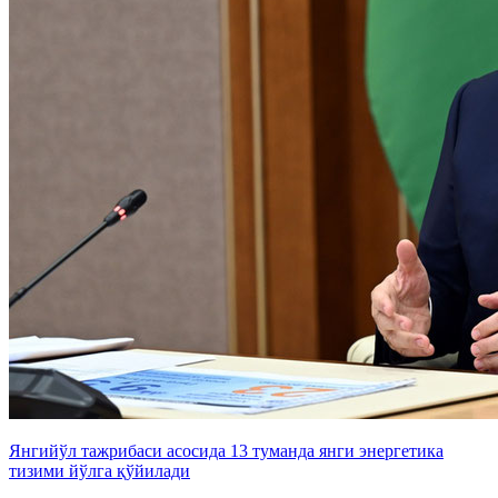
Янгийўл тажрибаси асосида 13 туманда янги энергетика
тизими йўлга қўйилади