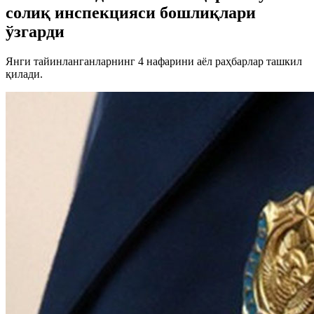
солиқ инспекцияси бошлиқлари
ўзгарди
Янги тайинланганларнинг 4 нафарини аёл раҳбарлар ташкил
қилади.