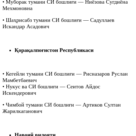
• Муборак тумани СИ бошлиғи — Ниёзова Сугдиёна
Мехмоновна
• Шаҳрисабз тумани СИ бошлиғи — Садуллаев
Искандар Асадович
Қорақалпоғистон Республикаси
• Кегейли тумани СИ бошлиғи — Рисназаров Руслан
Мамбетбаевич
• Нукус ва СИ бошлиғи — Сеитов Айдос
Искендерович
• Чимбой тумани СИ бошлиғи — Артиков Султан
Жарилкаганович
Навоий вилояти