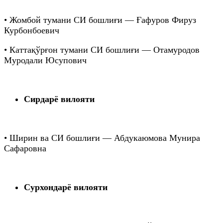
• Жомбой тумани СИ бошлиғи — Ғафуров Фируз
Курбонбоевич
• Каттақўрғон тумани СИ бошлиғи — Отамуродов
Муродали Юсупович
Сирдарё вилояти
• Ширин ва СИ бошлиғи — Абдукаюмова Мунира
Сафаровна
Сурхондарё вилояти