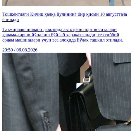
Тошкентдаги Кичик ҳалқа йўлининг бир қисми 10 августгача
ёпилади
Таъмирлаш ишлари давомида автотранспорт воситалари
қарама-қарши йўналиш бўйлаб ҳаракатланади, тез тиббий
ёрдам машиналари учун эса алоҳида йўлак ташкил этилади.
20:50 / 06.08.2026