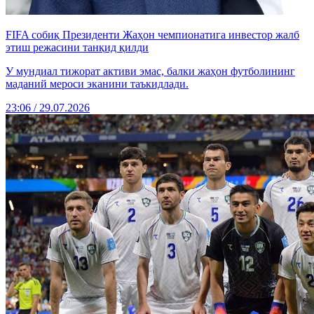
FIFA собиқ Президенти Жаҳон чемпионатига инвестор жалб
этиш режасини танқид қилди
У мундиал тижорат активи эмас, балки жаҳон футболининг
маданий мероси эканини таъкидлади.
23:06 / 29.07.2026