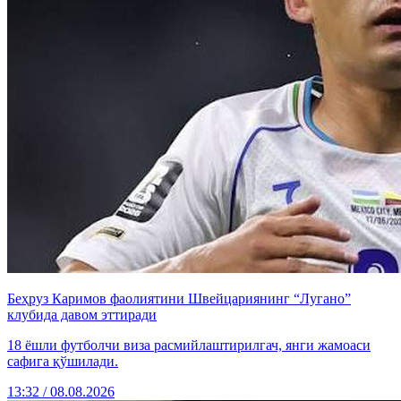
Беҳруз Каримов фаолиятини Швейцариянинг “Лугано”
клубида давом эттиради
18 ёшли футболчи виза расмийлаштирилгач, янги жамоаси
сафига қўшилади.
13:32 / 08.08.2026