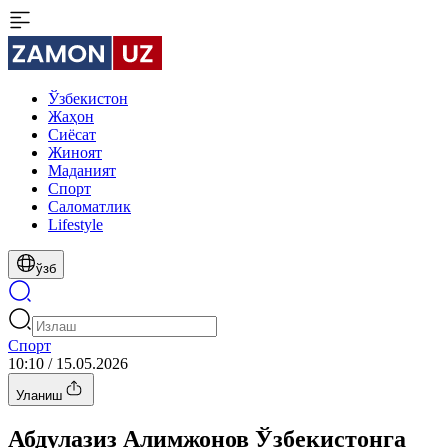
Ўзбекистон
Жаҳон
Сиёсат
Жиноят
Маданият
Спорт
Cаломатлик
Lifestyle
ўзб
Спорт
10:10 / 15.05.2026
Уланиш
Абдулазиз Алимжонов Ўзбекистонга