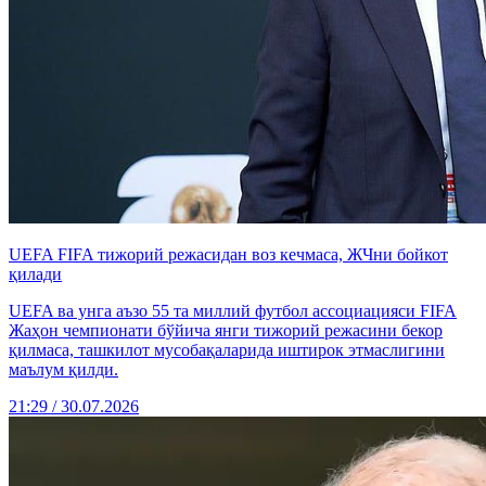
UEFA FIFA тижорий режасидан воз кечмаса, ЖЧни бойкот
қилади
UEFA ва унга аъзо 55 та миллий футбол ассоциацияси FIFA
Жаҳон чемпионати бўйича янги тижорий режасини бекор
қилмаса, ташкилот мусобақаларида иштирок этмаслигини
маълум қилди.
21:29 / 30.07.2026