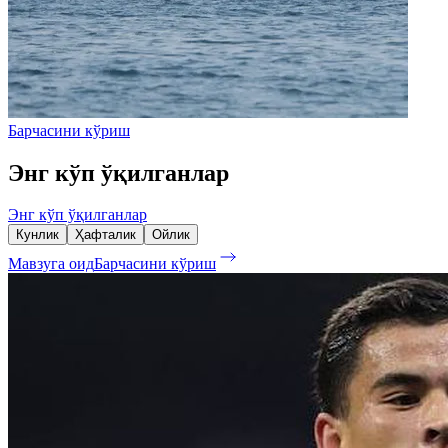
Барчасини кўриш
Энг кўп ўқилганлар
Энг кўп ўқилганлар
Кунлик
Ҳафталик
Ойлик
Мавзуга оид
Барчасини кўриш