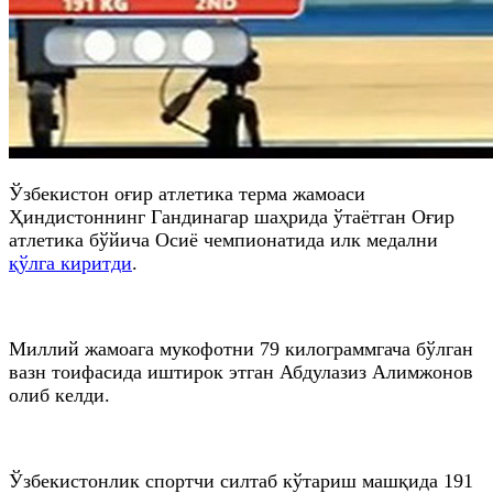
Ўзбекистон оғир атлетика терма жамоаси
Ҳиндистоннинг Гандинагар шаҳрида ўтаётган Оғир
атлетика бўйича Осиё чемпионатида илк медални
қўлга киритди
.
Миллий жамоага мукофотни 79 килограммгача бўлган
вазн тоифасида иштирок этган Абдулазиз Алимжонов
олиб келди.
Ўзбекистонлик спортчи силтаб кўтариш машқида 191