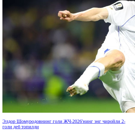
Элдор Шомуродовнинг голи ЖЧ-2026'нинг энг чиройли 2-
голи деб топилди