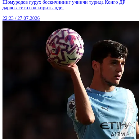
Шомуродов гуруҳ босқичининг учинчи турида Конго ДР
дарвозасига гол киритганди.
22:23 / 27.07.2026