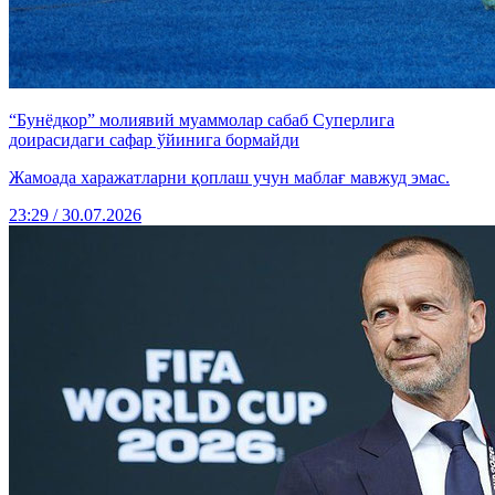
“Бунёдкор” молиявий муаммолар сабаб Суперлига
доирасидаги сафар ўйинига бормайди
Жамоада харажатларни қоплаш учун маблағ мавжуд эмас.
23:29 / 30.07.2026