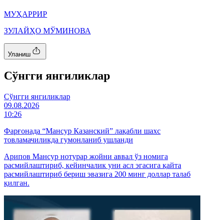
МУҲАРРИР
ЗУЛАЙҲО МЎМИНОВА
Уланиш
Cўнгги янгиликлар
Cўнгги янгиликлар
09.08.2026
10:26
Фарғонада “Мансур Казанский” лақабли шахс
товламачиликда гумонланиб ушланди
Арипов Мансур нотурар жойни аввал ўз номига
расмийлаштириб, кейинчалик уни асл эгасига қайта
расмийлаштириб бериш эвазига 200 минг доллар талаб
қилган.