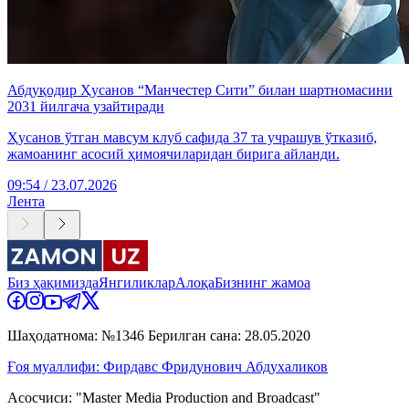
Абдуқодир Ҳусанов “Манчестер Сити” билан шартномасини
2031 йилгача узайтиради
Ҳусанов ўтган мавсум клуб сафида 37 та учрашув ўтказиб,
жамоанинг асосий ҳимоячиларидан бирига айланди.
09:54 / 23.07.2026
Лента
Биз ҳақимизда
Янгиликлар
Алоқа
Бизнинг жамоа
Шаҳодатнома: №1346 Берилган сана: 28.05.2020
Ғоя муаллифи: Фирдавс Фридунович Абдухаликов
Асосчиси: "Master Media Production and Broadcast"