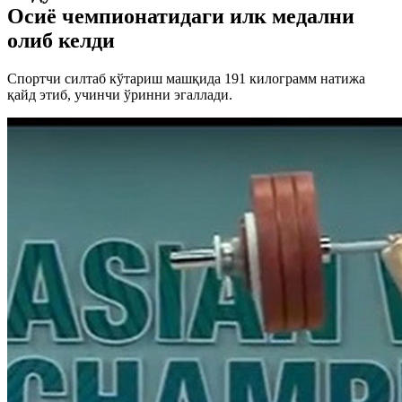
Осиё чемпионатидаги илк медални
олиб келди
Спортчи силтаб кўтариш машқида 191 килограмм натижа
қайд этиб, учинчи ўринни эгаллади.