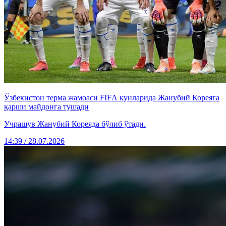
Ўзбекистон терма жамоаси FIFА кунларида Жанубий Кореяга
қарши майдонга тушади
Учрашув Жанубий Кореяда бўлиб ўтади.
14:39 / 28.07.2026