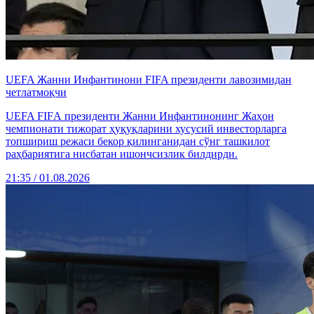
UEFA Жанни Инфантинони FIFA президенти лавозимидан
четлатмоқчи
UEFA FIFА президенти Жанни Инфантинонинг Жаҳон
чемпионати тижорат ҳуқуқларини хусусий инвесторларга
топшириш режаси бекор қилинганидан сўнг ташкилот
раҳбариятига нисбатан ишончсизлик билдирди.
21:35 / 01.08.2026