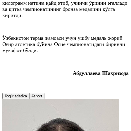
килограмм натижа қайд этиб, учинчи ўринни эгаллади
ва қитъа чемпионатининг бронза медалини қўлга
киритди.
Ўзбекистон терма жамоаси учун ушбу медаль жорий
Оғир атлетика бўйича Осиё чемпионатидаги биринчи
мукофот бўлди.
Абдуллаева Шахризода
#og'ir atletika
#sport