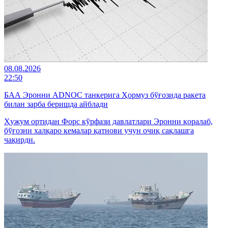
08.08.2026
22:50
БАА Эронни ADNOC танкерига Ҳормуз бўғозида ракета
билан зарба беришда айблади
Ҳужум ортидан Форс кўрфази давлатлари Эронни қоралаб,
бўғозни халқаро кемалар қатнови учун очиқ сақлашга
чақирди.