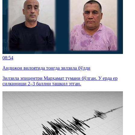
08:54
Андижон вилоятида тонгда зилзила бўлди
Зилзила эпицентри Марҳамат тумани бўлган. У ерда ер
силкиниши 2–3 баллни ташкил этган.