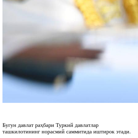
Бугун давлат раҳбари Туркий давлатлар
ташкилотининг норасмий саммитида иштирок этади.