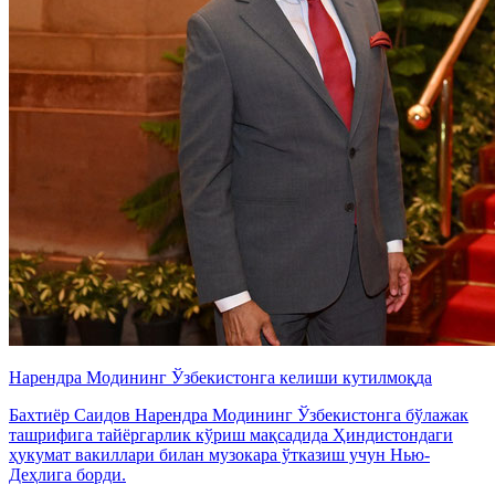
Нарендра Модининг Ўзбекистонга келиши кутилмоқда
Бахтиёр Саидов Нарендра Модининг Ўзбекистонга бўлажак
ташрифига тайёргарлик кўриш мақсадида Ҳиндистондаги
ҳукумат вакиллари билан музокара ўтказиш учун Нью-
Деҳлига борди.