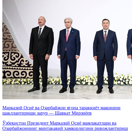
Марказий Осиё ва Озарбайжон ягона тараққиёт маконини
шакллантириши зарур — Шавкат Мирзиёев
Ўзбекистон Президент Марказий Осиё мамлакатлари ва
Озарбайжоннинг минтақавий ҳамкорлигини ривожлантириш