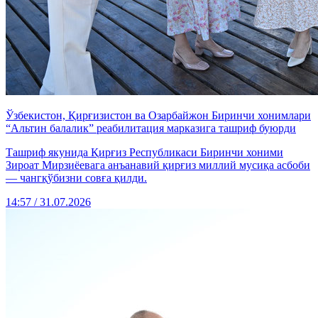
Ўзбекистон, Қирғизистон ва Озарбайжон Биринчи хонимлари
“Альтин балалик” реабилитация марказига ташриф буюрди
Ташриф якунида Қирғиз Республикаси Биринчи хоними
Зироат Мирзиёевага анъанавий қирғиз миллий мусиқа асбоби
— чангқўбизни совға қилди.
14:57 / 31.07.2026