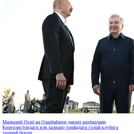
Марказий Осиё ва Озарбайжон давлат раҳбарлари
Қирғизистондаги илк халқаро тоифадаги гольф клубига
ташриф буюди