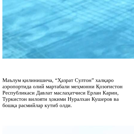
Маълум қилинишича, “Ҳазрат Султон” халқаро
аэропортида олий мартабали меҳмонни Қозоғистон
Республикаси Давлат маслаҳатчиси Ерлан Карин,
Туркистон вилояти ҳокими Нуралхан Кушеров ва
бошқа расмийлар кутиб олди.