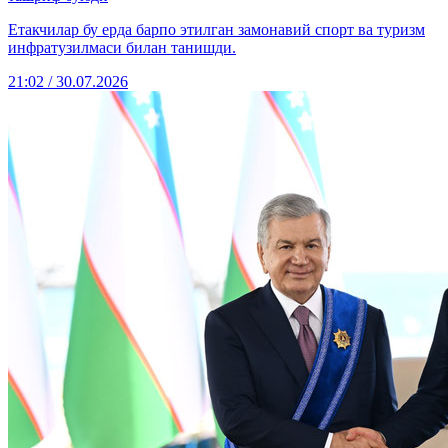
Етакчилар бу ерда барпо этилган замонавий спорт ва туризм
инфратузилмаси билан танишди.
21:02 / 30.07.2026