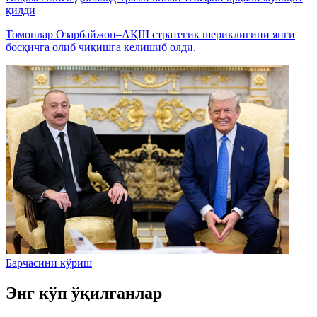
қилди
Томонлар Озарбайжон–АҚШ стратегик шериклигини янги
босқичга олиб чиқишга келишиб олди.
Барчасини кўриш
Энг кўп ўқилганлар