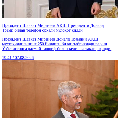
Президент Шавкат Мирзиёев АҚШ Президенти Доналд
Трамп билан телефон орқали мулоқот қилди
Президент Шавкат Мирзиёев Доналд Трампни АҚШ
мустақиллигининг 250 йиллиги билан табриклади ва уни
Ўзбекистонга расмий ташриф билан келишга таклиф қилди.
19:41 / 07.08.2026