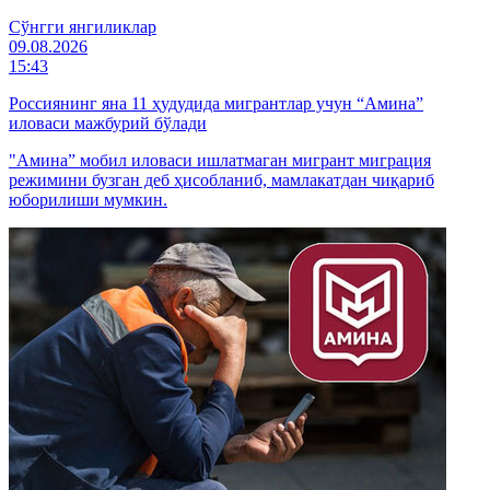
Cўнгги янгиликлар
09.08.2026
15:43
Россиянинг яна 11 ҳудудида мигрантлар учун “Амина”
иловаси мажбурий бўлади
"Амина” мобил иловаси ишлатмаган мигрант миграция
режимини бузган деб ҳисобланиб, мамлакатдан чиқариб
юборилиши мумкин.