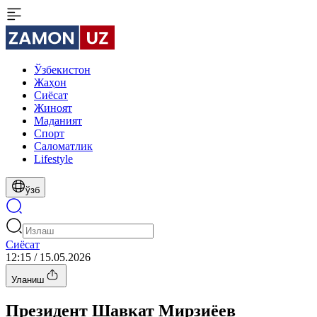
Ўзбекистон
Жаҳон
Сиёсат
Жиноят
Маданият
Спорт
Cаломатлик
Lifestyle
ўзб
Сиёсат
12:15 / 15.05.2026
Уланиш
Президент Шавкат Мирзиёев