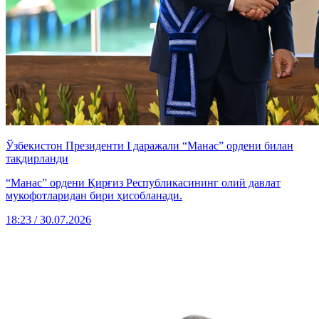
Ўзбекистон Президенти I даражали “Манас” ордени билан
тақдирланди
“Манас” ордени Қирғиз Республикасининг олий давлат
мукофотларидан бири ҳисобланади.
18:23 / 30.07.2026