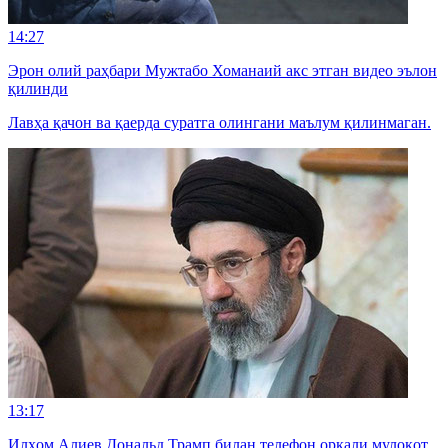
14:27
Эрон олий раҳбари Мужтабо Хоманаий акс этган видео эълон
қилинди
Лавҳа қачон ва қаерда суратга олингани маълум қилинмаган.
13:17
Илҳом Алиев Дональд Трамп билан телефон орқали мулоқот