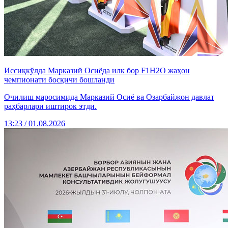
Иссиқкўлда Марказий Осиёда илк бор F1H2O жаҳон
чемпионати босқичи бошланди
Очилиш маросимида Марказий Осиё ва Озарбайжон давлат
раҳбарлари иштирок этди.
13:23 / 01.08.2026