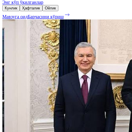
Энг кўп ўқилганлар
Кунлик
Ҳафталик
Ойлик
Мавзуга оид
Барчасини кўриш