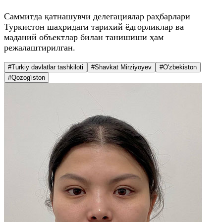
Саммитда қатнашувчи делегациялар раҳбарлари
Туркистон шаҳридаги тарихий ёдгорликлар ва
маданий объектлар билан танишиши ҳам
режалаштирилган.
#Turkiy davlatlar tashkiloti
#Shavkat Mirziyoyev
#O'zbekiston
#Qozog'iston