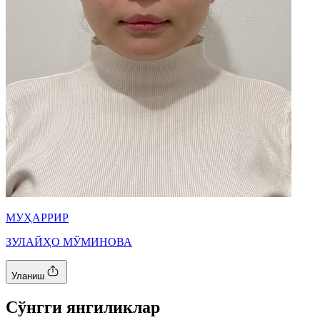
МУҲАРРИР
ЗУЛАЙҲО МЎМИНОВА
Уланиш
Cўнгги янгиликлар