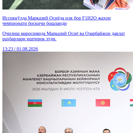
Иссиқкўлда Марказий Осиёда илк бор F1H2O жаҳон
чемпионати босқичи бошланди
Очилиш маросимида Марказий Осиё ва Озарбайжон давлат
раҳбарлари иштирок этди.
13:23 / 01.08.2026