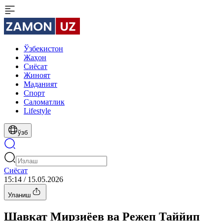
Ўзбекистон
Жаҳон
Сиёсат
Жиноят
Маданият
Спорт
Cаломатлик
Lifestyle
ўзб
Сиёсат
15:14 / 15.05.2026
Уланиш
Шавкат Мирзиёев ва Режеп Таййип