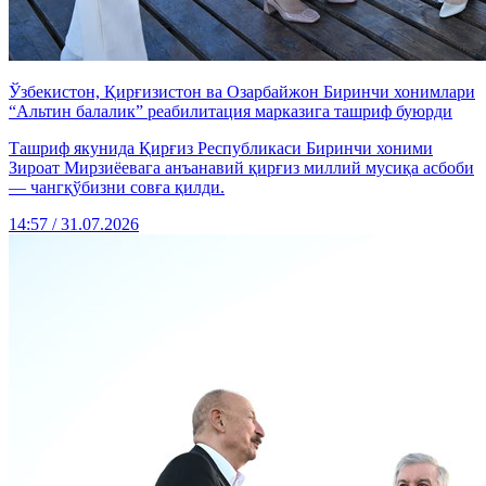
Ўзбекистон, Қирғизистон ва Озарбайжон Биринчи хонимлари
“Альтин балалик” реабилитация марказига ташриф буюрди
Ташриф якунида Қирғиз Республикаси Биринчи хоними
Зироат Мирзиёевага анъанавий қирғиз миллий мусиқа асбоби
— чангқўбизни совға қилди.
14:57 / 31.07.2026