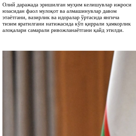
Олий даражада эришилган муҳим келишувлар ижроси
юзасидан фаол мулоқот ва алмашинувлар давом
этаётгани, вазирлик ва идоралар ўртасида янгича
тизим яратилгани натижасида кўп қиррали ҳамкорлик
алоқалари самарали ривожланаётгани қайд этилди.