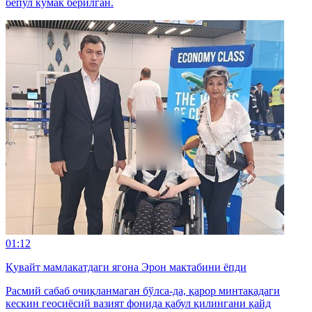
бепул кўмак берилган.
01:12
Қувайт мамлакатдаги ягона Эрон мактабини ёпди
Расмий сабаб очиқланмаган бўлса-да, қарор минтақадаги
кескин геосиёсий вазият фонида қабул қилингани қайд