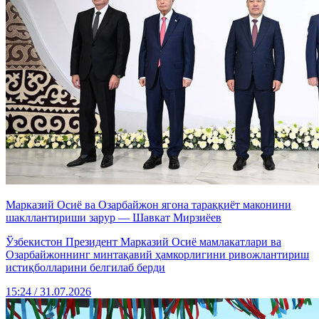
Марказий Осиё ва Озарбайжон ягона тараққиёт маконини
шакллантириши зарур — Шавкат Мирзиёев
Ўзбекистон Президент Марказий Осиё мамлакатлари ва
Озарбайжоннинг минтақавий ҳамкорлигини ривожлантириш
истиқболларини белгилаб берди
15:24 / 31.07.2026