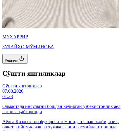
МУҲАРРИР
ЗУЛАЙҲО МЎМИНОВА
Уланиш
Cўнгги янгиликлар
Cўнгги янгиликлар
07.08.2026
01:23
Олмаотада инсультни бошдан кечирган ўзбекистонлик аёл
ватанга қайтарилди
Аёлга Қозоғистон фуқароси томонидан яшаш жойи, озиқ-
овқат, кийим-кечак ва ҳужжатларни расмийлаштиришда