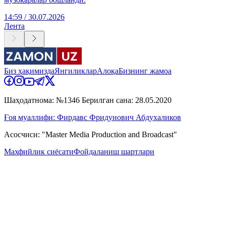
14:59 / 30.07.2026
Лента
Биз ҳақимизда
Янгиликлар
Алоқа
Бизнинг жамоа
Шаҳодатнома: №1346 Берилган сана: 28.05.2020
Ғоя муаллифи: Фирдавс Фридунович Абдухаликов
Асосчиси: "Master Media Production and Broadcast"
Махфийлик сиёсати
Фойдаланиш шартлари