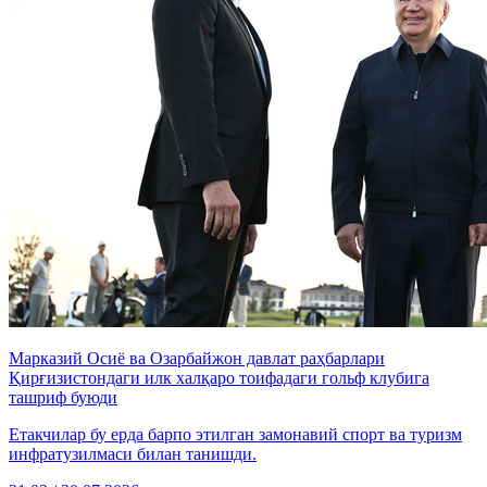
Марказий Осиё ва Озарбайжон давлат раҳбарлари
Қирғизистондаги илк халқаро тоифадаги гольф клубига
ташриф буюди
Етакчилар бу ерда барпо этилган замонавий спорт ва туризм
инфратузилмаси билан танишди.