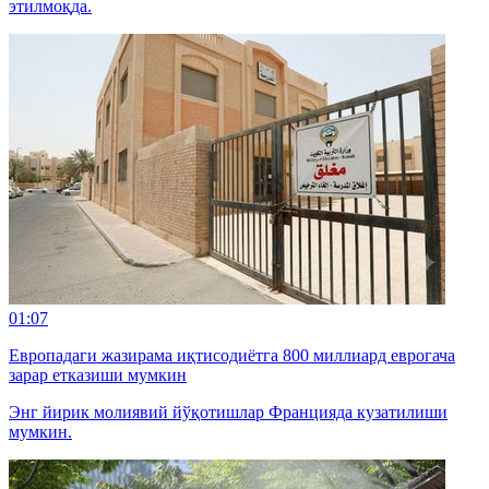
этилмоқда.
01:07
Европадаги жазирама иқтисодиётга 800 миллиард еврогача
зарар етказиши мумкин
Энг йирик молиявий йўқотишлар Францияда кузатилиши
мумкин.