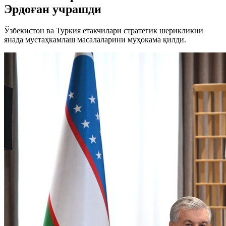
Эрдоған учрашди
Ўзбекистон ва Туркия етакчилари стратегик шерикликни
янада мустаҳкамлаш масалаларини муҳокама қилди.