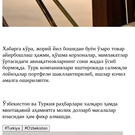
Хабарга кўра, жорий йил бошидан буён ўзаро товар
айирбошлаш ҳажми, қўшма корхоналар, мамлакатлар
ўртасидаги авиақатновларнинг сони жадал ўсиб
бормоқда. Турк компаниялари иштирокида салмоқли
лойиҳалар портфели шакллантирилиб, ишлар изчил
амалга ошириляпти.
Ўзбекистон ва Туркия раҳбарлари халқаро ҳамда
минтақавий аҳамиятга молик долзарб масалалар
юзасидан ҳам фикр алмашди.
#Turkiya
#O'zbekiston