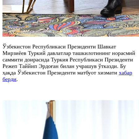
Ўзбекистон Республикаси Президенти Шавкат
Мирзиёев Туркий давлатлар ташкилотининг норасмий
саммити доирасида Туркия Республикаси Президенти
Режеп Таййип Эрдоған билан учрашув ўтказди. Бу
ҳақда Ўзбекистон Президенти матбуот хизмати
хабар
берди
.