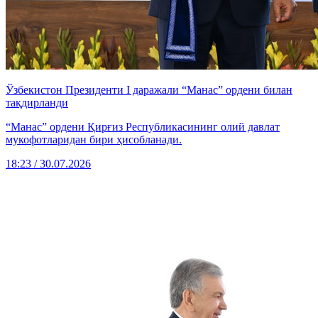
Ўзбекистон Президенти I даражали “Манас” ордени билан
тақдирланди
“Манас” ордени Қирғиз Республикасининг олий давлат
мукофотларидан бири ҳисобланади.
18:23 / 30.07.2026