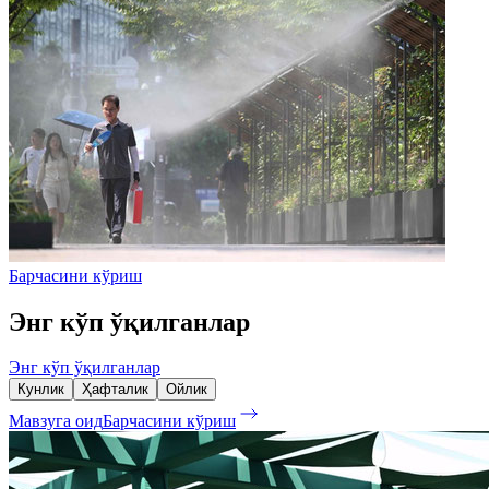
Барчасини кўриш
Энг кўп ўқилганлар
Энг кўп ўқилганлар
Кунлик
Ҳафталик
Ойлик
Мавзуга оид
Барчасини кўриш