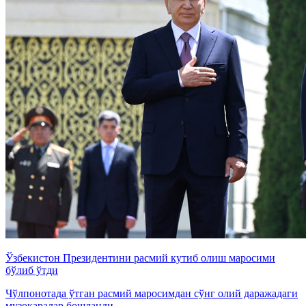
Ўзбекистон Президентини расмий кутиб олиш маросими
бўлиб ўтди
Чўлпонотада ўтган расмий маросимдан сўнг олий даражадаги
музокаралар бошланди.