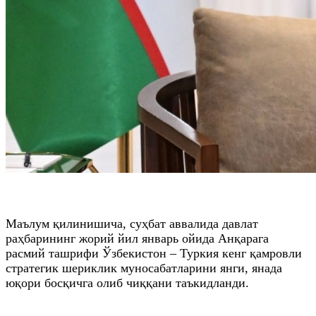
Маълум қилинишича, суҳбат аввалида давлат
раҳбарининг жорий йил январь ойида Анқарага
расмий ташрифи Ўзбекистон – Туркия кенг қамровли
стратегик шериклик муносабатларини янги, янада
юқори босқичга олиб чиққани таъкидланди.