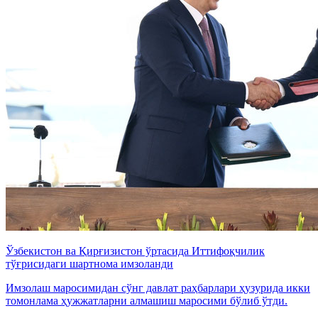
Ўзбекистон ва Қирғизистон ўртасида Иттифоқчилик
тўғрисидаги шартнома имзоланди
Имзолаш маросимидан сўнг давлат раҳбарлари ҳузурида икки
томонлама ҳужжатларни алмашиш маросими бўлиб ўтди.