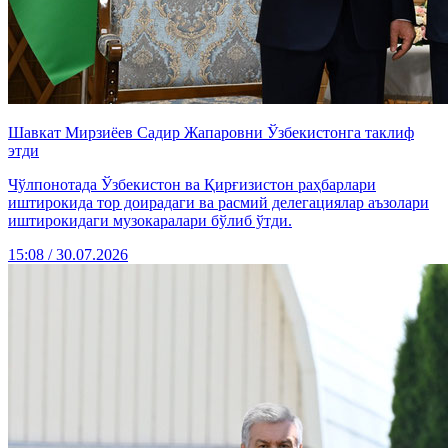
Шавкат Мирзиёев Садир Жапаровни Ўзбекистонга таклиф
этди
Чўлпонотада Ўзбекистон ва Қирғизистон раҳбарлари
иштирокида тор доирадаги ва расмий делегациялар аъзолари
иштирокидаги музокаралари бўлиб ўтди.
15:08 / 30.07.2026