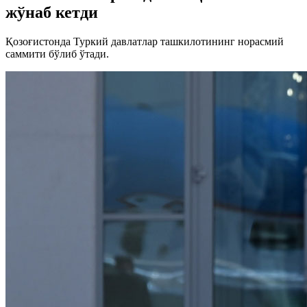
жўнаб кетди
Қозоғистонда Туркий давлатлар ташкилотининг норасмий
саммити бўлиб ўтади.