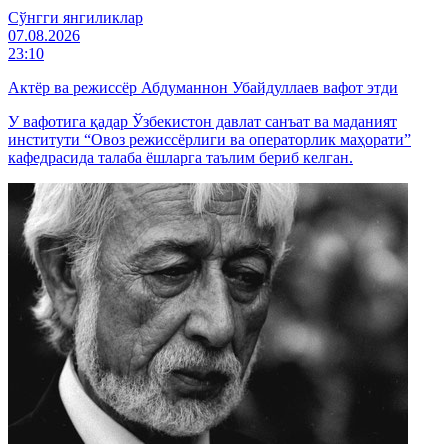
Cўнгги янгиликлар
07.08.2026
23:10
Актёр ва режиссёр Абдуманнон Убайдуллаев вафот этди
У вафотига қадар Ўзбекистон давлат санъат ва маданият
институти “Овоз режиссёрлиги ва операторлик маҳорати”
кафедрасида талаба ёшларга таълим бериб келган.