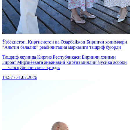
Ўзбекистон, Қирғизистон ва Озарбайжон Биринчи хонимлари
“Альтин балалик” реабилитация марказига ташриф буюрди
Ташриф якунида Қирғиз Республикаси Биринчи хоними
Зироат Мирзиёевага анъанавий қирғиз миллий мусиқа асбоби
— чангқўбизни совға қилди.
14:57 / 31.07.2026