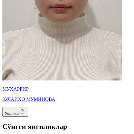
МУҲАРРИР
ЗУЛАЙҲО МЎМИНОВА
Уланиш
Cўнгги янгиликлар