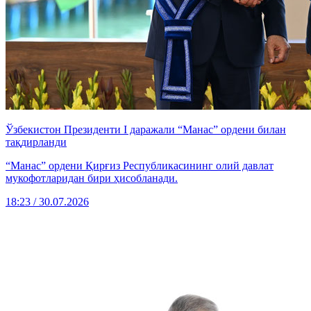
Ўзбекистон Президенти I даражали “Манас” ордени билан
тақдирланди
“Манас” ордени Қирғиз Республикасининг олий давлат
мукофотларидан бири ҳисобланади.
18:23 / 30.07.2026