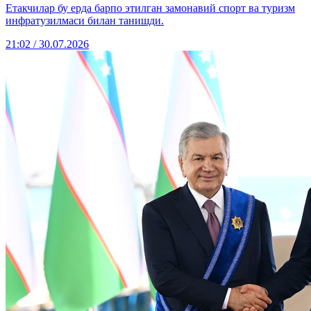
Етакчилар бу ерда барпо этилган замонавий спорт ва туризм
инфратузилмаси билан танишди.
21:02 / 30.07.2026