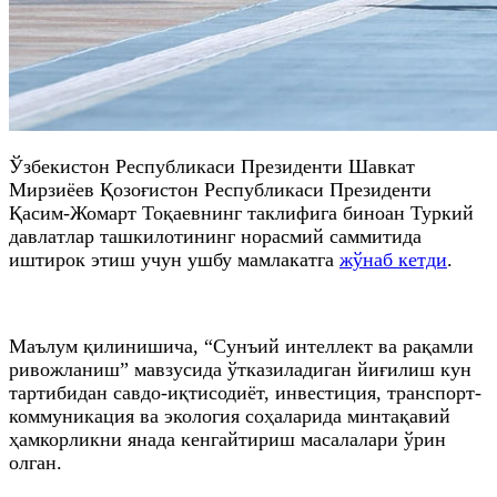
Ўзбекистон Республикаси Президенти Шавкат
Мирзиёев Қозоғистон Республикаси Президенти
Қасим-Жомарт Тоқаевнинг таклифига биноан Туркий
давлатлар ташкилотининг норасмий саммитида
иштирок этиш учун ушбу мамлакатга
жўнаб кетди
.
Маълум қилинишича, “Сунъий интеллект ва рақамли
ривожланиш” мавзусида ўтказиладиган йиғилиш кун
тартибидан савдо-иқтисодиёт, инвестиция, транспорт-
коммуникация ва экология соҳаларида минтақавий
ҳамкорликни янада кенгайтириш масалалари ўрин
олган.