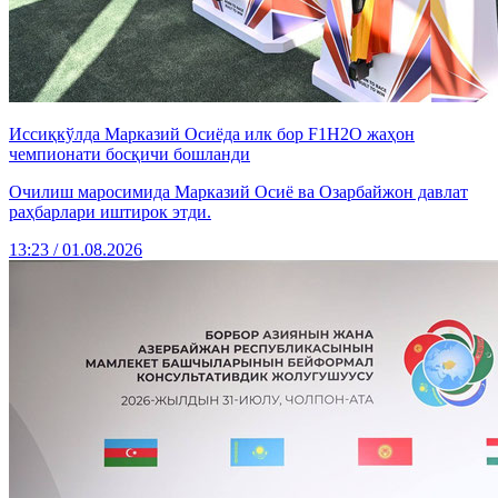
Иссиқкўлда Марказий Осиёда илк бор F1H2O жаҳон
чемпионати босқичи бошланди
Очилиш маросимида Марказий Осиё ва Озарбайжон давлат
раҳбарлари иштирок этди.
13:23 / 01.08.2026