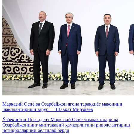
Марказий Осиё ва Озарбайжон ягона тараққиёт маконини
шакллантириши зарур — Шавкат Мирзиёев
Ўзбекистон Президент Марказий Осиё мамлакатлари ва
Озарбайжоннинг минтақавий ҳамкорлигини ривожлантириш
истиқболларини белгилаб берди