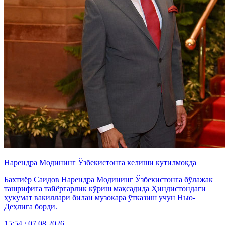
Нарендра Модининг Ўзбекистонга келиши кутилмоқда
Бахтиёр Саидов Нарендра Модининг Ўзбекистонга бўлажак
ташрифига тайёргарлик кўриш мақсадида Ҳиндистондаги
ҳукумат вакиллари билан музокара ўтказиш учун Нью-
Деҳлига борди.
15:54 / 07.08.2026