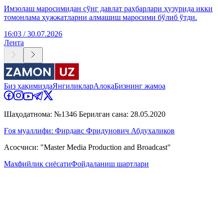
Имзолаш маросимидан сўнг давлат раҳбарлари ҳузурида икки
томонлама ҳужжатларни алмашиш маросими бўлиб ўтди.
16:03 / 30.07.2026
Лента
Биз ҳақимизда
Янгиликлар
Алоқа
Бизнинг жамоа
Шаҳодатнома: №1346 Берилган сана: 28.05.2020
Ғоя муаллифи: Фирдавс Фридунович Абдухаликов
Асосчиси: "Master Media Production and Broadcast"
Махфийлик сиёсати
Фойдаланиш шартлари