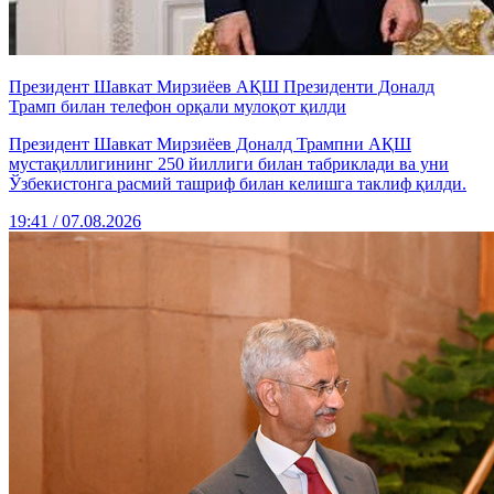
Президент Шавкат Мирзиёев АҚШ Президенти Доналд
Трамп билан телефон орқали мулоқот қилди
Президент Шавкат Мирзиёев Доналд Трампни АҚШ
мустақиллигининг 250 йиллиги билан табриклади ва уни
Ўзбекистонга расмий ташриф билан келишга таклиф қилди.
19:41 / 07.08.2026