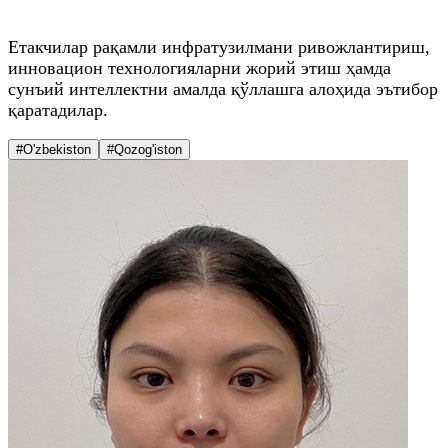
Етакчилар рақамли инфратузилмани ривожлантириш,
инновацион технологияларни жорий этиш ҳамда
сунъий интеллектни амалда қўллашга алоҳида эътибор
қаратадилар.
#O'zbekiston
#Qozog'iston