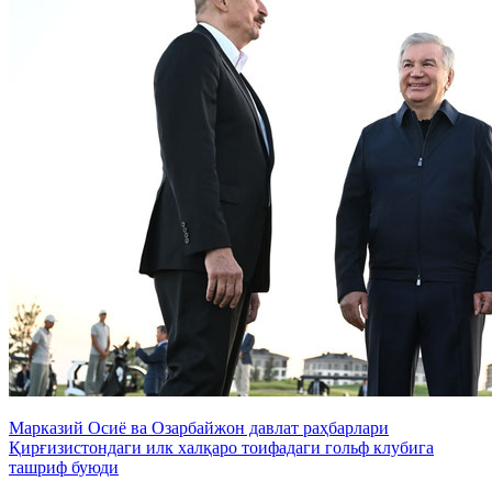
Марказий Осиё ва Озарбайжон давлат раҳбарлари
Қирғизистондаги илк халқаро тоифадаги гольф клубига
ташриф буюди