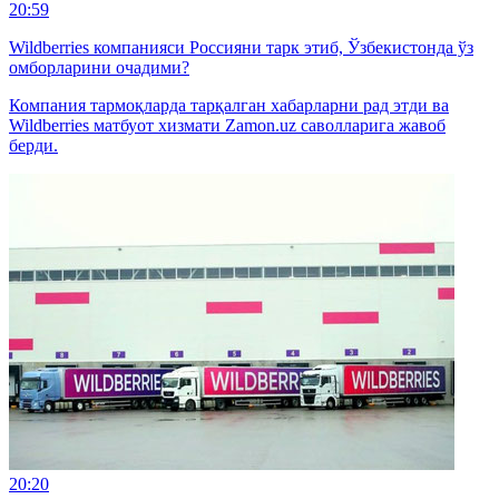
20:59
Wildberries компанияси Россияни тарк этиб, Ўзбекистонда ўз
омборларини очадими?
Компания тармоқларда тарқалган хабарларни рад этди ва
Wildberries матбуот хизмати Zamon.uz саволларига жавоб
берди.
20:20