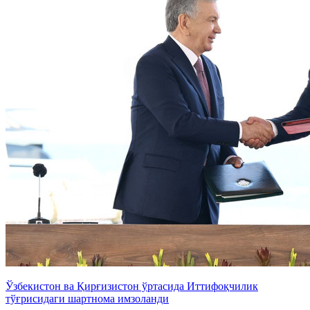
Ўзбекистон ва Қирғизистон ўртасида Иттифоқчилик
тўғрисидаги шартнома имзоланди