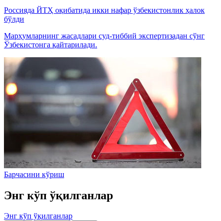
Россияда ЙТҲ оқибатида икки нафар ўзбекистонлик ҳалок
бўлди
Марҳумларнинг жасадлари суд-тиббий экспертизадан сўнг
Ўзбекистонга қайтарилади.
Барчасини кўриш
Энг кўп ўқилганлар
Энг кўп ўқилганлар