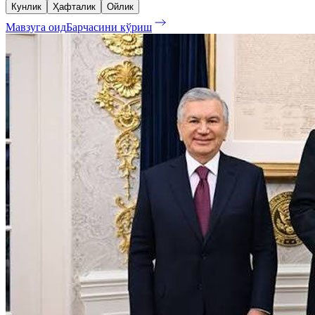
Кунлик
Ҳафталик
Ойлик
Мавзуга оид
Барчасини кўриш