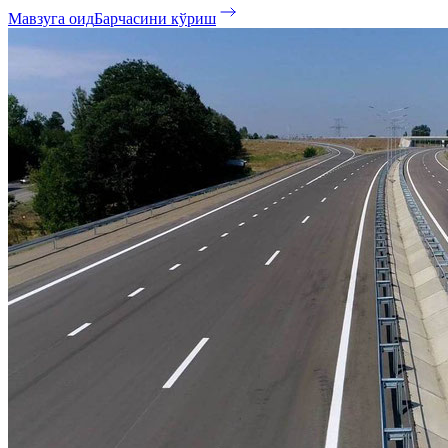
Мавзуга оид
Барчасини кўриш