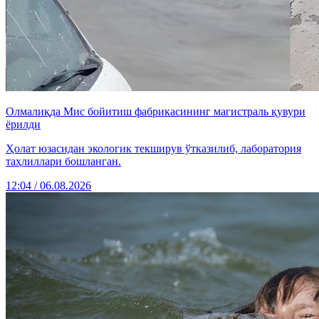
Олмалиқда Мис бойитиш фабрикасининг магистраль қувури
ёрилди
Ҳолат юзасидан экологик текширув ўтказилиб, лаборатория
таҳлиллари бошланган.
12:04 / 06.08.2026