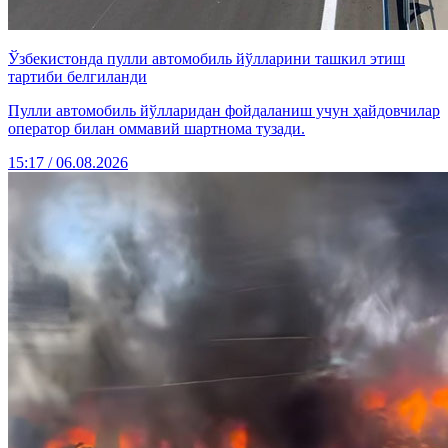
Ўзбекистонда пулли автомобиль йўлларини ташкил этиш
тартиби белгиланди
Пулли автомобиль йўлларидан фойдаланиш учун ҳайдовчилар
оператор билан оммавий шартнома тузади.
15:17 / 06.08.2026