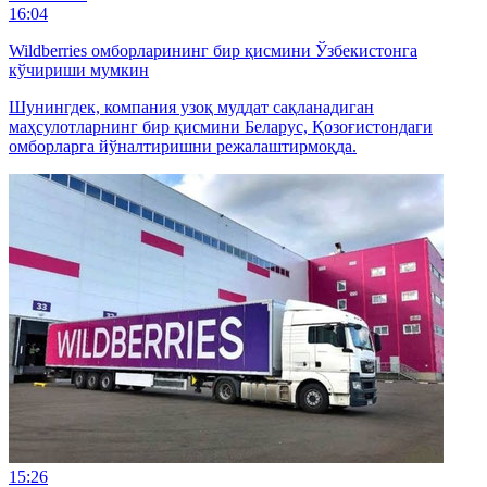
16:04
Wildberries омборларининг бир қисмини Ўзбекистонга
кўчириши мумкин
Шунингдек, компания узоқ муддат сақланадиган
маҳсулотларнинг бир қисмини Беларус, Қозоғистондаги
омборларга йўналтиришни режалаштирмоқда.
15:26