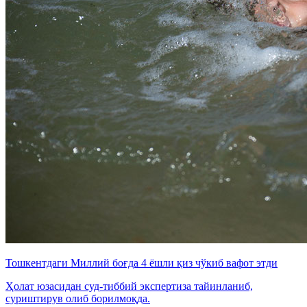
Тошкентдаги Миллий боғда 4 ёшли қиз чўкиб вафот этди
Ҳолат юзасидан суд-тиббий экспертиза тайинланиб,
суриштирув олиб борилмоқда.