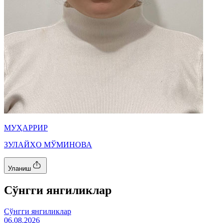
МУҲАРРИР
ЗУЛАЙҲО МЎМИНОВА
Уланиш
Cўнгги янгиликлар
Cўнгги янгиликлар
06.08.2026