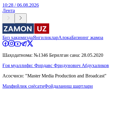
10:28 / 06.08.2026
Лента
Биз ҳақимизда
Янгиликлар
Алоқа
Бизнинг жамоа
Шаҳодатнома: №1346 Берилган сана: 28.05.2020
Ғоя муаллифи: Фирдавс Фридунович Абдухаликов
Асосчиси: "Master Media Production and Broadcast"
Махфийлик сиёсати
Фойдаланиш шартлари