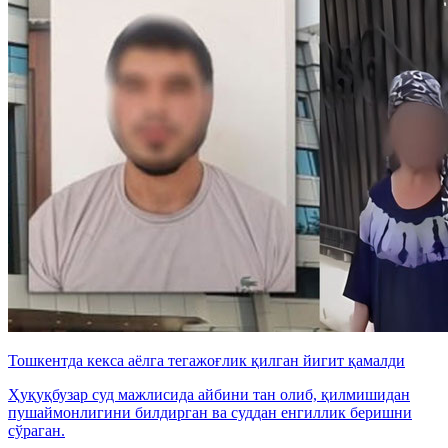
Тошкентда кекса аёлга тегажоғлик қилган йигит қамалди
Ҳуқуқбузар суд мажлисида айбини тан олиб, қилмишидан
пушаймонлигини билдирган ва суддан енгиллик беришни
сўраган.