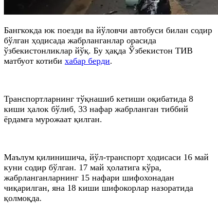
Бангкокда юк поезди ва йўловчи автобуси билан содир
бўлган ҳодисада жабрланганлар орасида
ўзбекистонликлар йўқ. Бу ҳақда Ўзбекистон ТИВ
матбуот котиби
хабар берди
.
Транспортларнинг тўқнашиб кетиши оқибатида 8
киши ҳалок бўлиб, 33 нафар жабрланган тиббий
ёрдамга мурожаат қилган.
Маълум қилинишича, йўл-транспорт ҳодисаси 16 май
куни содир бўлган. 17 май ҳолатига кўра,
жабрланганларнинг 15 нафари шифохонадан
чиқарилган, яна 18 киши шифокорлар назоратида
қолмоқда.