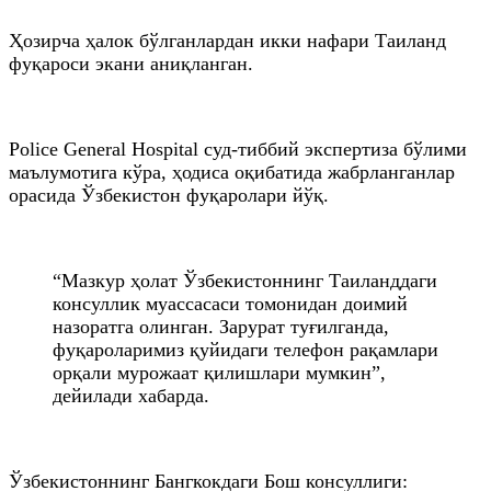
Ҳозирча ҳалок бўлганлардан икки нафари Таиланд
фуқароси экани аниқланган.
Police General Hospital суд-тиббий экспертиза бўлими
маълумотига кўра, ҳодиса оқибатида жабрланганлар
орасида Ўзбекистон фуқаролари йўқ.
“Мазкур ҳолат Ўзбекистоннинг Таиланддаги
консуллик муассасаси томонидан доимий
назоратга олинган. Зарурат туғилганда,
фуқароларимиз қуйидаги телефон рақамлари
орқали мурожаат қилишлари мумкин”,
дейилади хабарда.
Ўзбекистоннинг Бангкокдаги Бош консуллиги: