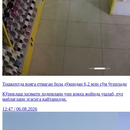
Тошкентда вояга етмаган бола дўкондан 6,2 млн сўм ўғирлади
Қўриқлаш хизмати ходимлари уни воқеа жойида ушлаб, пул
маблағлари эгасига қайтарилди.
12:47 / 06.08.2026