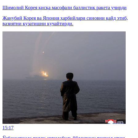
Шимолий Корея қисқа масофали баллистик ракета учирди
Жанубий Корея ва Япония ҳарбийлари синовни қайд этиб,
вазиятни кузатишни кучайтирди.
15:17