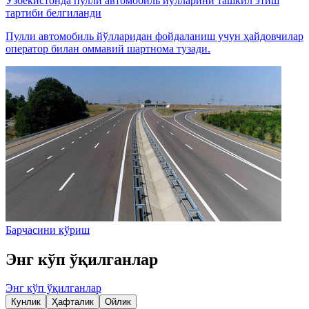
Ўзбекистонда пулли автомобиль йўлларини ташкил этиш
тартиби белгиланди
Пулли автомобиль йўлларидан фойдаланиш учун ҳайдовчилар
оператор билан оммавий шартнома тузади.
Барчасини кўриш
Энг кўп ўқилганлар
Энг кўп ўқилганлар
Кунлик
Ҳафталик
Ойлик