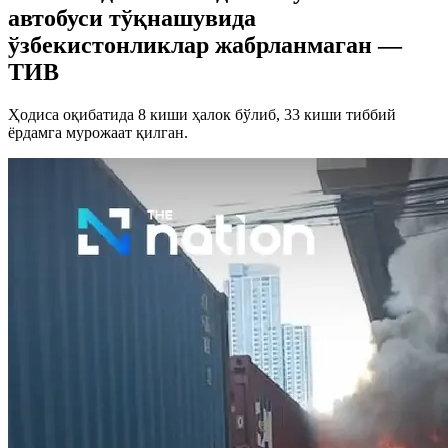
автобуси тўқнашувида
ўзбекистонликлар жабрланмаган —
ТИВ
Ҳодиса оқибатида 8 киши ҳалок бўлиб, 33 киши тиббий
ёрдамга мурожаат қилган.