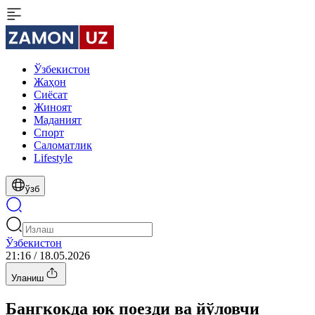
Ўзбекистон
Жаҳон
Сиёсат
Жиноят
Маданият
Спорт
Cаломатлик
Lifestyle
ўзб
Ўзбекистон
21:16 / 18.05.2026
Уланиш
Бангкокда юк поезди ва йўловчи