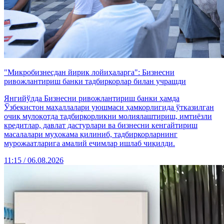
"Микробизнесдан йирик лойиҳаларга": Бизнесни
ривожлантириш банки тадбиркорлар билан учрашди
Янгийўлда Бизнесни ривожлантириш банки ҳамда
Ўзбекистон маҳаллалари уюшмаси ҳамкорлигида ўтказилган
очиқ мулоқотда тадбиркорликни молиялаштириш, имтиёзли
кредитлар, давлат дастурлари ва бизнесни кенгайтириш
масалалари муҳокама қилиниб, тадбиркорларнинг
мурожаатларига амалий ечимлар ишлаб чиқилди.
11:15 / 06.08.2026