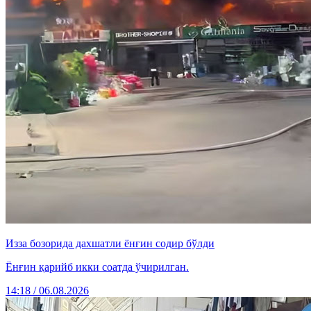
Изза бозорида дахшатли ёнғин содир бўлди
Ёнғин қарийб икки соатда ўчирилган.
14:18 / 06.08.2026