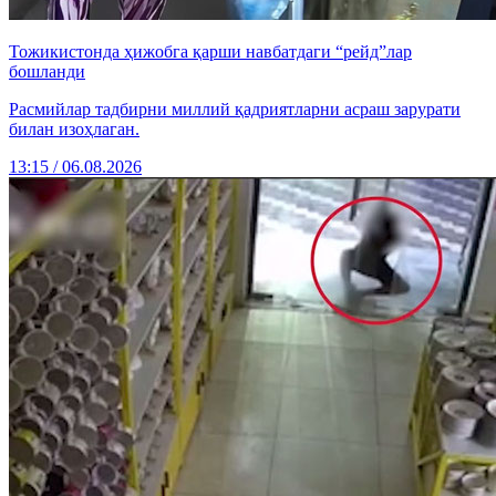
Тожикистонда ҳижобга қарши навбатдаги “рейд”лар
бошланди
Расмийлар тадбирни миллий қадриятларни асраш зарурати
билан изоҳлаган.
13:15 / 06.08.2026