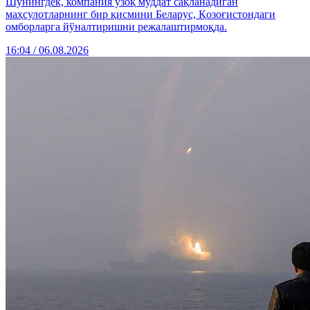
Шунингдек, компания узоқ муддат сақланадиган
маҳсулотларнинг бир қисмини Беларус, Қозоғистондаги
омборларга йўналтиришни режалаштирмоқда.
16:04 / 06.08.2026