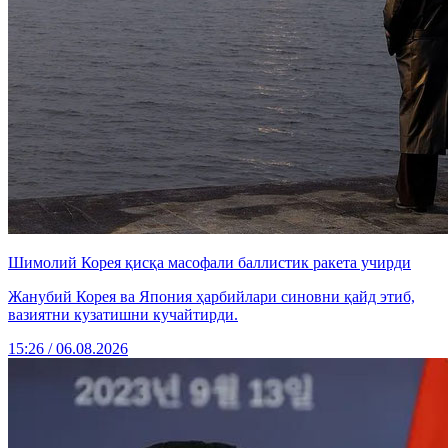
Шимолий Корея қисқа масофали баллистик ракета учирди
Жанубий Корея ва Япония ҳарбийлари синовни қайд этиб,
вазиятни кузатишни кучайтирди.
15:26 / 06.08.2026