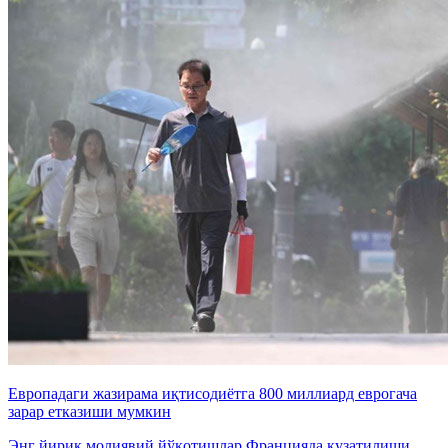
Европадаги жазирама иқтисодиётга 800 миллиард еврогача
зарар етказиши мумкин
Энг йирик молиявий йўқотишлар Францияда кузатилиши