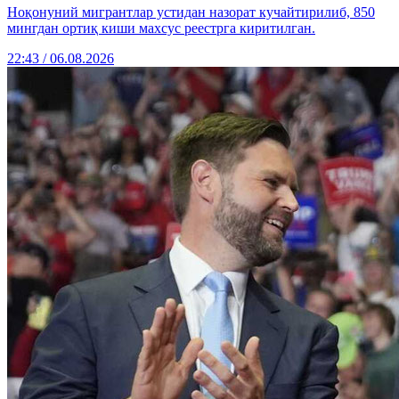
Ноқонуний мигрантлар устидан назорат кучайтирилиб, 850
мингдан ортиқ киши махсус реестрга киритилган.
22:43 / 06.08.2026