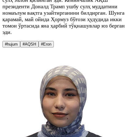
президенти Доналд Трамп ушбу сулҳ муддатини
номаълум вақтга узайтирганини билдирган. Шунга
қарамай, май ойида Ҳормуз бўғози ҳудудида икки
томон ўртасида яна ҳарбий тўқнашувлар юз берган
эди.
#hujum
#AQSH
#Eron