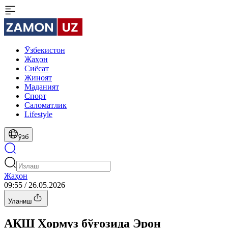
Ўзбекистон
Жаҳон
Сиёсат
Жиноят
Маданият
Спорт
Cаломатлик
Lifestyle
ўзб
Жаҳон
09:55 / 26.05.2026
Уланиш
АҚШ Ҳормуз бўғозида Эрон