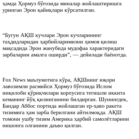
ҳамда Ҳормуз бўғозида миналар жойлаштиришга
уринган Эрон қайиқлари кўрсатилган.
“Бугун АҚШ кучлари Эрон кучларининг
таҳдидларидан ҳарбийларимизни ҳимоя қилиш
мақсадида Эрон жанубида мудофаа характеридаги
зарбаларни амалга оширди”, — дейилади баёнотда.
Fox News маълумотига кўра, АҚШнинг юқори
лавозимли расмийси Ҳормуз бўғозида Ислом
инқилоби қўриқчилари корпусига тегишли иккита
кеманинг йўқ қилинганини билдирган. Шунингдек,
Бандар Аббос портида жойлашган ер-ҳаво ракета
тизимига ҳам зарба берилгани айтилмоқда. АҚШ
томони ушбу тизим Америка ҳарбий самолётларини
нишонга олганини даъво қилган.