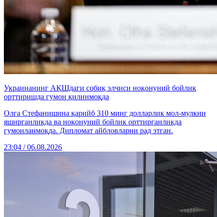
Украинанинг АҚШдаги собиқ элчиси ноқонуний бойлик
орттиришда гумон қилинмоқда
Олга Стефанишина қарийб 310 минг долларлик мол-мулкни
яширганликда ва ноқонуний бойлик орттирганликда
гумонланмоқда. Дипломат айбловларни рад этган.
23:04 / 06.08.2026