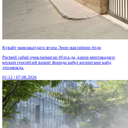
Қувайт мамлакатдаги ягона Эрон мактабини ёпди
Расмий сабаб очиқланмаган бўлса-да, қарор минтақадаги
кескин геосиёсий вазият фонида қабул қилингани қайд
этилмоқда.
01:12 / 07.08.2026