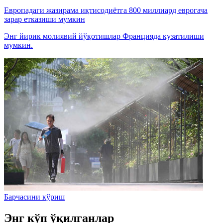
Европадаги жазирама иқтисодиётга 800 миллиард еврогача
зарар етказиши мумкин
Энг йирик молиявий йўқотишлар Францияда кузатилиши
мумкин.
Барчасини кўриш
Энг кўп ўқилганлар