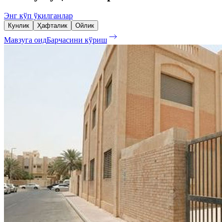
Энг кўп ўқилганлар
Кунлик
Ҳафталик
Ойлик
Мавзуга оид
Барчасини кўриш