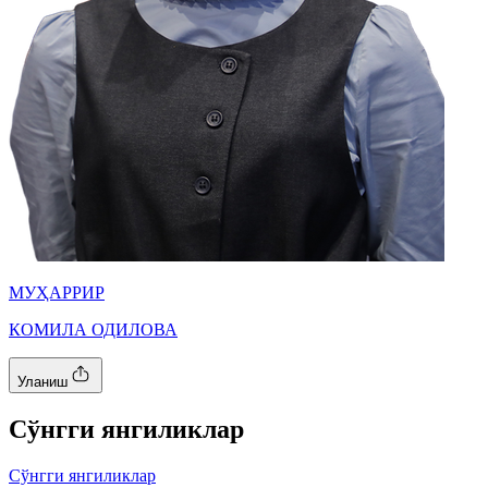
МУҲАРРИР
КОМИЛА ОДИЛОВА
Уланиш
Cўнгги янгиликлар
Cўнгги янгиликлар