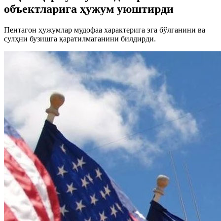
объектларига ҳужум уюштирди
Пентагон ҳужумлар мудофаа характерига эга бўлганини ва
сулҳни бузишга қаратилмаганини билдирди.