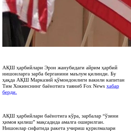
АҚШ ҳарбийлари Эрон жанубидаги айрим ҳарбий
нишонларга зарба берганини маълум қилинди. Бу
ҳақда АҚШ Марказий қўмондонлиги вакили капитан
Тим Хокинснинг баёнотига таяниб Fox News
хабар
берди.
АҚШ ҳарбийлари баёнотига кўра, зарбалар “ўзини
ҳимоя қилиш” мақсадида амалга оширилган.
Нишонлар сифатида ракета учириш қурилмалари