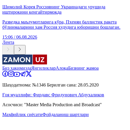
Шимолий Корея Россиянинг Украинадаги урушида
иштирокини кенгайтирмоқда
Разведка маълумотларига кўра, Пхенян баллистик ракета
бўлинмаларини ҳам Россия ҳудудига юборишни бошлаган.
15:06 / 06.08.2026
Лента
Биз ҳақимизда
Янгиликлар
Алоқа
Бизнинг жамоа
Шаҳодатнома: №1346 Берилган сана: 28.05.2020
Ғоя муаллифи: Фирдавс Фридунович Абдухаликов
Асосчиси: "Master Media Production and Broadcast"
Махфийлик сиёсати
Фойдаланиш шартлари