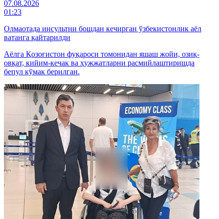
07.08.2026
01:23
Олмаотада инсультни бошдан кечирган ўзбекистонлик аёл
ватанга қайтарилди
Аёлга Қозоғистон фуқароси томонидан яшаш жойи, озиқ-
овқат, кийим-кечак ва ҳужжатларни расмийлаштиришда
бепул кўмак берилган.