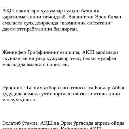
АҚШ вакиллари ҳужумлар сулҳни бузишга
қаратилмаганини таъкидлаб, Вашингтон Эрон билан
амалдаги сулҳ доирасида “вазминлик сиёсатини”
давом эттираётганини билдирган.
Женнифер Гриффиннинг ёзишича, АҚШ зарбалари
якунланган ва улар ҳужумкор эмас, балки мудофаа
мақсадида амалга оширилган.
Эроннинг Тасним ахборот агентлиги эса Бандар Аббос
ҳудудида камида учта портлаш овози эшитилганини
маълум қилган.
Эслатиб ўтамиз, АҚШ ва Эрон ўртасида апрель ойида
сулҳ эълон қилинган эди. Кейинчалик АҚШ