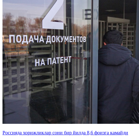
Россияда хорижликлар сони бир йилда 8,6 фоизга камайди