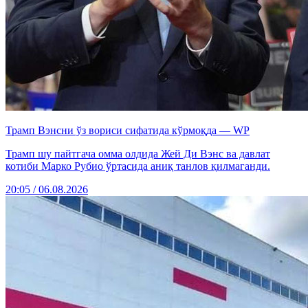
Трамп Вэнсни ўз вориси сифатида кўрмоқда — WP
Трамп шу пайтгача омма олдида Жей Ди Вэнс ва давлат
котиби Марко Рубио ўртасида аниқ танлов қилмаганди.
20:05 / 06.08.2026