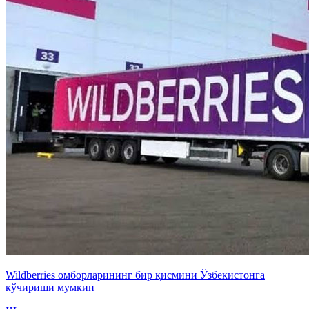
Wildberries омборларининг бир қисмини Ўзбекистонга
кўчириши мумкин