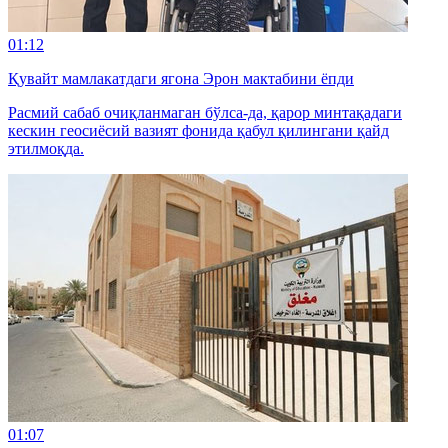
01:12
Қувайт мамлакатдаги ягона Эрон мактабини ёпди
Расмий сабаб очиқланмаган бўлса-да, қарор минтақадаги
кескин геосиёсий вазият фонида қабул қилингани қайд
этилмоқда.
01:07