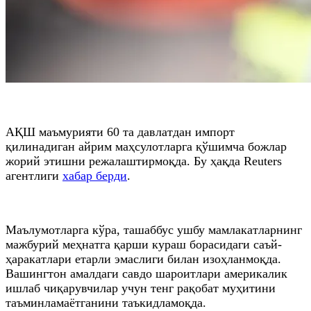
АҚШ маъмурияти 60 та давлатдан импорт
қилинадиган айрим маҳсулотларга қўшимча божлар
жорий этишни режалаштирмоқда. Бу ҳақда Reuters
агентлиги
хабар берди
.
Маълумотларга кўра, ташаббус ушбу мамлакатларнинг
мажбурий меҳнатга қарши кураш борасидаги саъй-
ҳаракатлари етарли эмаслиги билан изоҳланмоқда.
Вашингтон амалдаги савдо шароитлари америкалик
ишлаб чиқарувчилар учун тенг рақобат муҳитини
таъминламаётганини таъкидламоқда.