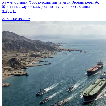
Ҳужум ортидан Форс кўрфази давлатлари Эронни қоралаб,
бўғозни халқаро кемалар қатнови учун очиқ сақлашга
чақирди.
22:50 / 08.08.2026