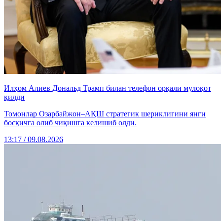
Илҳом Алиев Дональд Трамп билан телефон орқали мулоқот
қилди
Томонлар Озарбайжон–АҚШ стратегик шериклигини янги
босқичга олиб чиқишга келишиб олди.
13:17 / 09.08.2026