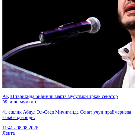
АҚШ тарихида биринчи марта мусулмон эркак сенатор
бўлиши мумкин
41 ёшлик Абдул Эл-Саед Мичиганда Сенат учун праймеризда
ғалаба қозонди.
11:41 / 08.08.2026
Лента