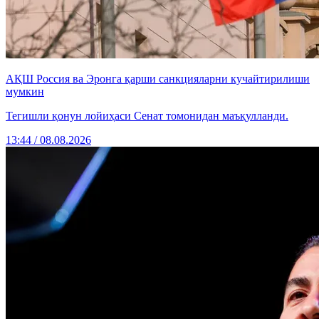
АҚШ Россия ва Эронга қарши санкцияларни кучайтирилиши
мумкин
Тегишли қонун лойиҳаси Сенат томонидан маъқулланди.
13:44 / 08.08.2026