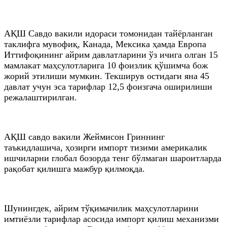
АҚШ Савдо вакили идораси томонидан тайёрланган
таклифга мувофиқ, Канада, Мексика ҳамда Европа
Иттифоқининг айрим давлатларини ўз ичига олган 15
мамлакат маҳсулотларига 10 фоизлик қўшимча бож
жорий этилиши мумкин. Текширув остидаги яна 45
давлат учун эса тарифлар 12,5 фоизгача оширилиши
режалаштирилган.
АҚШ савдо вакили Жеймисон Гриннинг
таъкидлашича, ҳозирги импорт тизими америкалик
ишчиларни глобал бозорда тенг бўлмаган шароитларда
рақобат қилишга мажбур қилмоқда.
Шунингдек, айрим тўқимачилик маҳсулотларини
имтиёзли тарифлар асосида импорт қилиш механизми