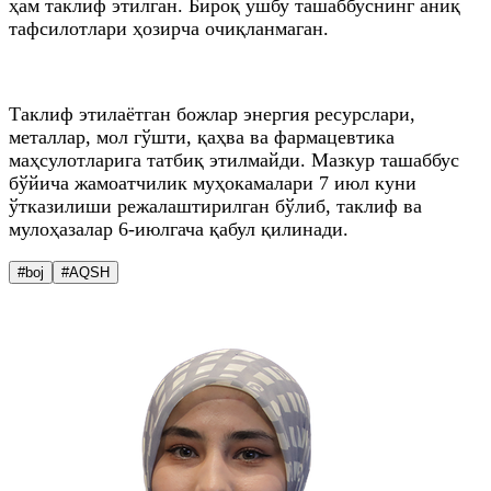
ҳам таклиф этилган. Бироқ ушбу ташаббуснинг аниқ
тафсилотлари ҳозирча очиқланмаган.
Таклиф этилаётган божлар энергия ресурслари,
металлар, мол гўшти, қаҳва ва фармацевтика
маҳсулотларига татбиқ этилмайди. Мазкур ташаббус
бўйича жамоатчилик муҳокамалари 7 июл куни
ўтказилиши режалаштирилган бўлиб, таклиф ва
мулоҳазалар 6-июлгача қабул қилинади.
#boj
#AQSH