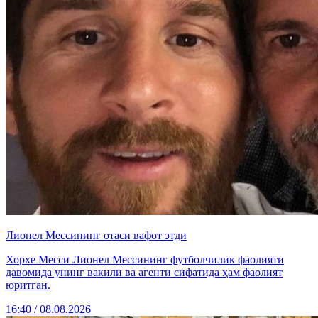
Лионел Мессининг отаси вафот этди
Хорхе Месси Лионел Мессининг футболчилик фаолияти
давомида унинг вакили ва агенти сифатида ҳам фаолият
юритган.
16:40 / 08.08.2026