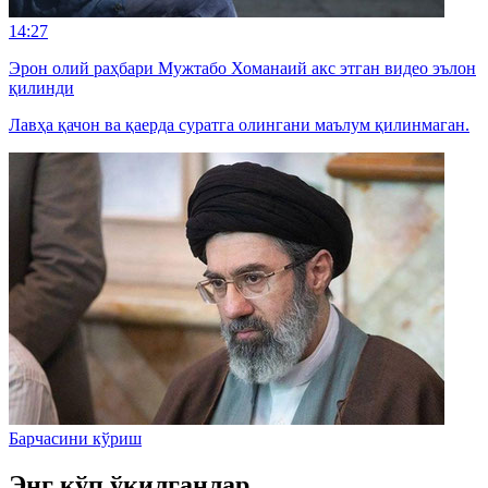
14:27
Эрон олий раҳбари Мужтабо Хоманаий акс этган видео эълон
қилинди
Лавҳа қачон ва қаерда суратга олингани маълум қилинмаган.
Барчасини кўриш
Энг кўп ўқилганлар