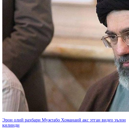
Эрон олий раҳбари Мужтабо Хоманаий акс этган видео эълон
қилинди