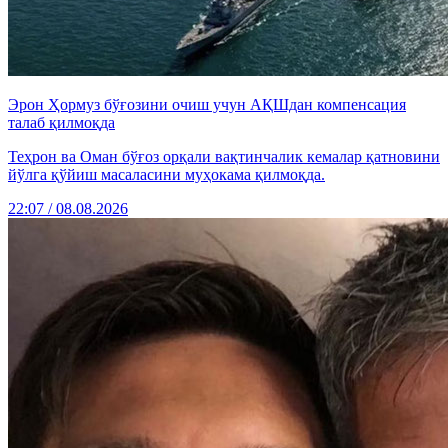
Эрон Ҳормуз бўғозини очиш учун АҚШдан компенсация
талаб қилмоқда
Теҳрон ва Оман бўғоз орқали вақтинчалик кемалар қатновини
йўлга қўйиш масаласини муҳокама қилмоқда.
22:07 / 08.08.2026