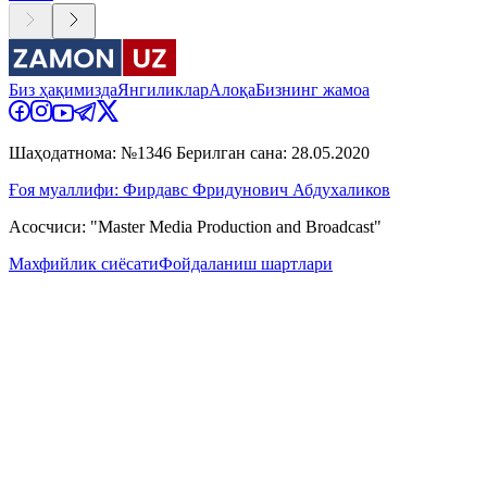
Биз ҳақимизда
Янгиликлар
Алоқа
Бизнинг жамоа
Шаҳодатнома: №1346 Берилган сана: 28.05.2020
Ғоя муаллифи: Фирдавс Фридунович Абдухаликов
Асосчиси: "Master Media Production and Broadcast"
Махфийлик сиёсати
Фойдаланиш шартлари