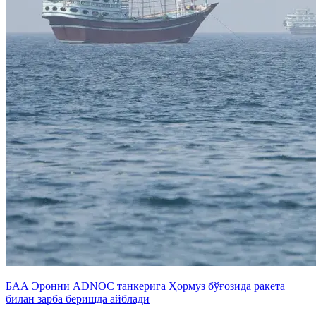
БАА Эронни ADNOC танкерига Ҳормуз бўғозида ракета
билан зарба беришда айблади