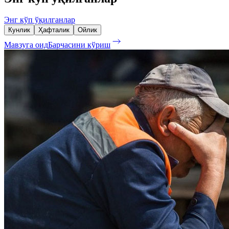
Энг кўп ўқилганлар
Кунлик
Ҳафталик
Ойлик
Мавзуга оид
Барчасини кўриш