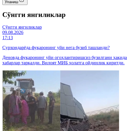
Уланиш
Cўнгги янгиликлар
Cўнгги янгиликлар
09.08.2026
17:13
Сурхондарёда фуқаронинг уйи нега бузиб ташланди?
Деновда фуқаронинг уйи огоҳлантиришсиз бузилгани ҳақида
хабарлар тарқалди. Вилоят МИБ ҳолатга ойдинлик киритди.