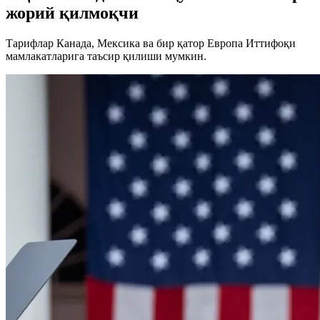
жорий қилмоқчи
Тарифлар Канада, Мексика ва бир қатор Европа Иттифоқи
мамлакатларига таъсир қилиши мумкин.