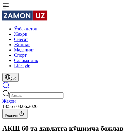
Ўзбекистон
Жаҳон
Сиёсат
Жиноят
Маданият
Спорт
Cаломатлик
Lifestyle
ўзб
Жаҳон
13:55 / 03.06.2026
Уланиш
АҚШ 60 та давлатга қўшимча божлар