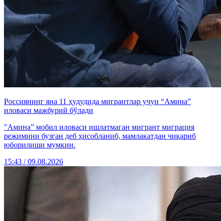
Россиянинг яна 11 ҳудудида мигрантлар учун “Амина”
иловаси мажбурий бўлади
"Амина” мобил иловаси ишлатмаган мигрант миграция
режимини бузган деб ҳисобланиб, мамлакатдан чиқариб
юборилиши мумкин.
15:43 / 09.08.2026