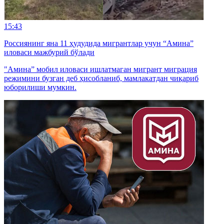
15:43
Россиянинг яна 11 ҳудудида мигрантлар учун “Амина”
иловаси мажбурий бўлади
"Амина” мобил иловаси ишлатмаган мигрант миграция
режимини бузган деб ҳисобланиб, мамлакатдан чиқариб
юборилиши мумкин.