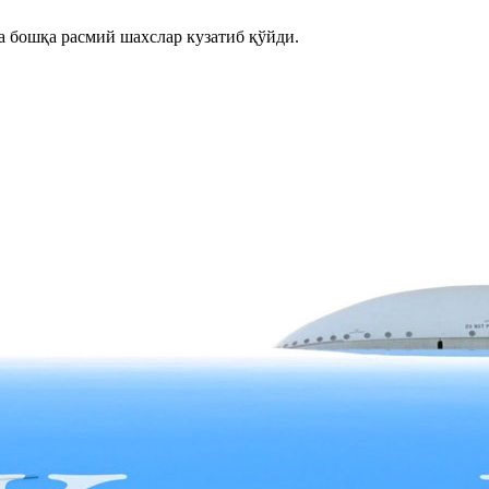
 бошқа расмий шахслар кузатиб қўйди.