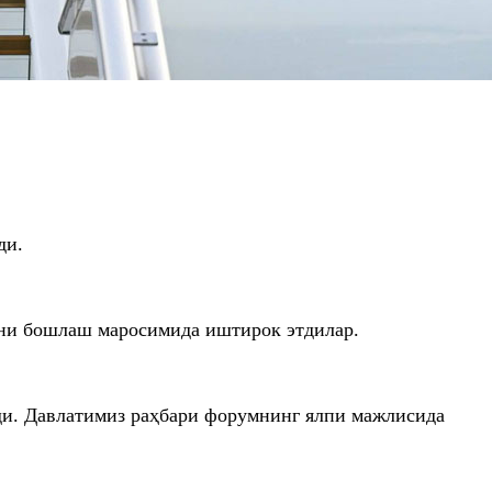
ди.
ини бошлаш маросимида иштирок этдилар.
ди. Давлатимиз раҳбари форумнинг ялпи мажлисида