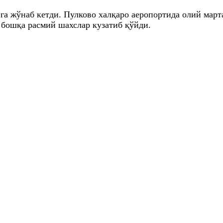
га жўнаб кетди. Пулково халқаро аеропортида олий мар
бошқа расмий шахслар кузатиб қўйди.