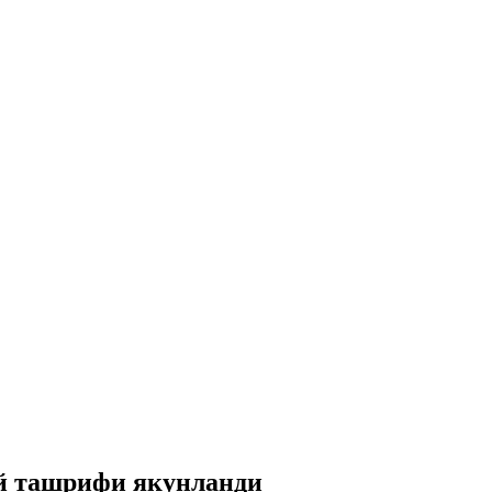
й ташрифи якунланди