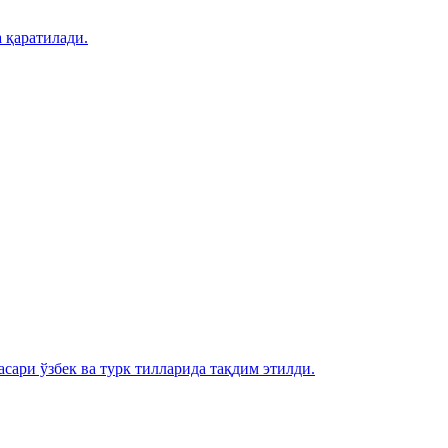
 қаратилади.
сари ўзбек ва турк тилларида тақдим этилди.