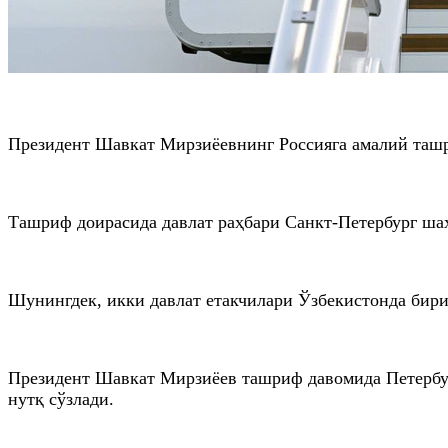
Президент Шавкат Мирзиёевнинг Россияга амалий таш
Ташриф доирасида давлат раҳбари Санкт-Петербург ша
Шунингдек, икки давлат етакчилари Ўзбекистонда бир
Президент Шавкат Мирзиёев ташриф давомида Петербур
нутқ сўзлади.