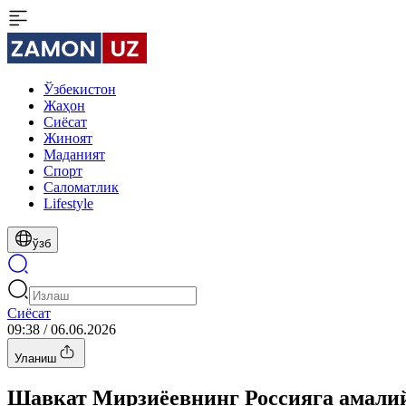
Ўзбекистон
Жаҳон
Сиёсат
Жиноят
Маданият
Спорт
Cаломатлик
Lifestyle
ўзб
Сиёсат
09:38 / 06.06.2026
Уланиш
Шавкат Мирзиёевнинг Россияга амали