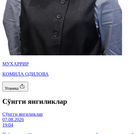
МУҲАРРИР
КОМИЛА ОДИЛОВА
Уланиш
Cўнгги янгиликлар
Cўнгги янгиликлар
07.08.2026
19:04