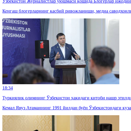
Ўзбекистон Журналистлар уюшмаси қошида Блогерлар ижодий
Кенгаш блогерларнинг касбий ривожланиши, медиа саводхонли
18:34
Туркиялик олимнинг Ўзбекистон ҳақидаги китоби нашр этилд
Кемал Явуз Атаманнинг 1991 йилдан буён Ўзбекистондаги куза