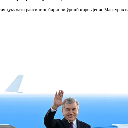
сия ҳукумати раисининг биринчи ўринбосари Денис Мантуров ва