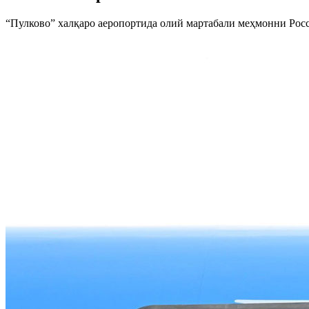
“Пулково” халқаро аеропортида олий мартабали меҳмонни Рос