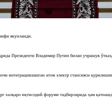
рифи якунланди.
ҳрида Президенти Владимир Путин билан учрашув ўтказ
инчи интеграциялашган атом электр стансияси қурилиш
г халқаро иқтисодий форуми тадбирларида ҳам қатнаш