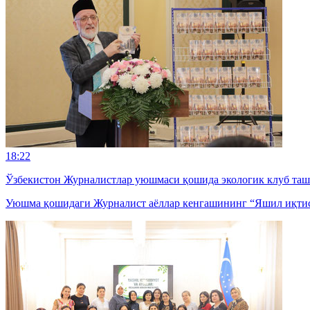
18:22
Ўзбекистон Журналистлар уюшмаси қошида экологик клуб та
Уюшма қошидаги Журналист аёллар кенгашининг “Яшил иқтисод