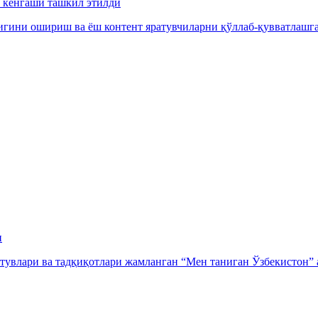
 кенгаши ташкил этилди
гини ошириш ва ёш контент яратувчиларни қўллаб-қувватлашга
и
тувлари ва тадқиқотлари жамланган “Мен таниган Ўзбекистон” а