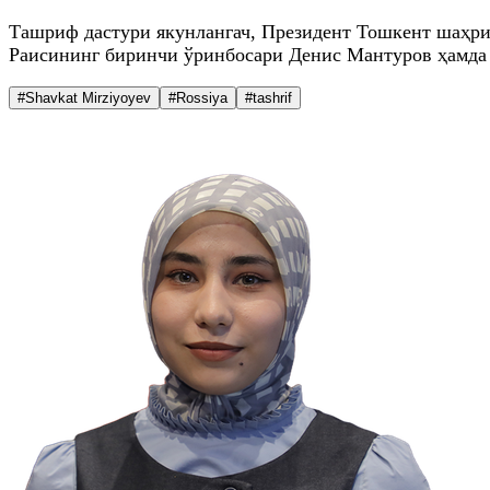
Ташриф дастури якунлангач, Президент Тошкент шаҳри
Раисининг биринчи ўринбосари Денис Мантуров ҳамда 
#Shavkat Mirziyoyev
#Rossiya
#tashrif