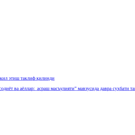
шкил этиш таклиф қилинди
иёт ва аёллар: асраш масъулияти” мавзусида давра суҳбати та