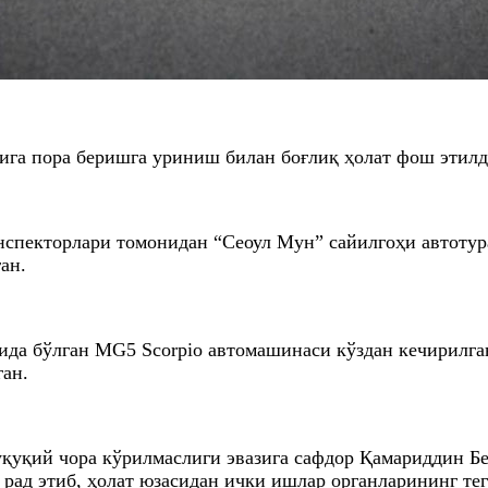
рига пора беришга уриниш билан боғлиқ ҳолат фош этил
нспекторлари томонидан “Сеоул Мун” сайилгоҳи автотур
ан.
да бўлган MG5 Scorpio автомашинаси кўздан кечирилган
ган.
уқуқий чора кўрилмаслиги эвазига сафдор Қамариддин Б
рад этиб, ҳолат юзасидан ички ишлар органларининг те