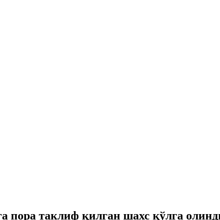
 пора таклиф қилган шахс қўлга олинд