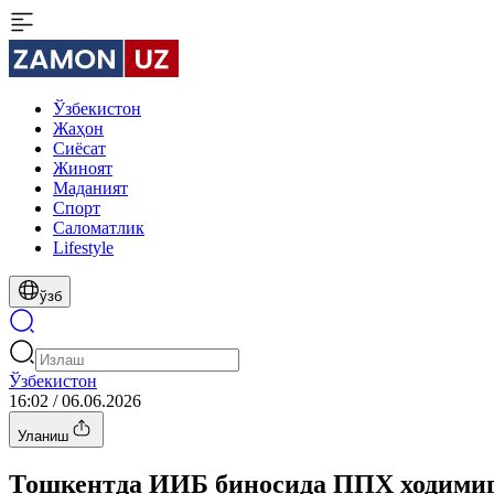
Ўзбекистон
Жаҳон
Сиёсат
Жиноят
Маданият
Спорт
Cаломатлик
Lifestyle
ўзб
Ўзбекистон
16:02 / 06.06.2026
Уланиш
Тошкентда ИИБ биносида ППХ ходимига