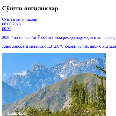
Cўнгги янгиликлар
Cўнгги янгиликлар
08.08.2026
00:36
2026 йил июль ойи Ўзбекистонда рекорд даражадаги энг иссиқ
Ҳаво ҳарорати меъёрдан 1,3–2,8°C юқори бўлиб, айрим ҳудудла