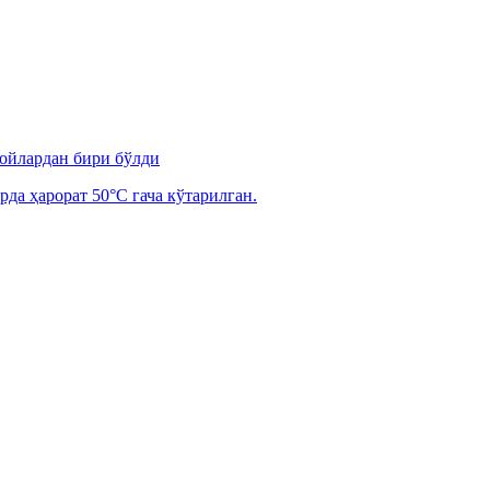
 ойлардан бири бўлди
рда ҳарорат 50°C гача кўтарилган.