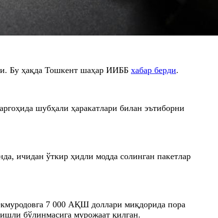
ди. Бу ҳақда Тошкент шаҳар ИИББ
хабар берди
.
аргоҳида шубҳали ҳаракатлари билан эътиборни
да, ичидан ўткир ҳидли модда солинган пакетлар
екмуродовга 7 000 АҚШ доллари миқдорида пора
гишли бўлинмасига мурожаат қилган.