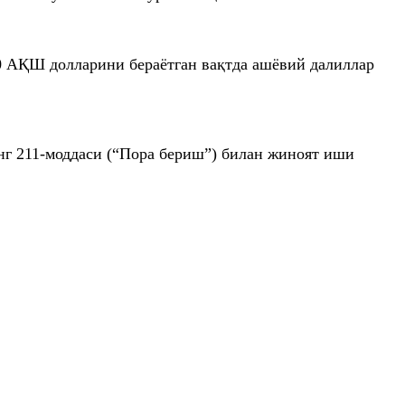
00 АҚШ долларини бераётган вақтда ашёвий далиллар
нг 211-моддаси (“Пора бериш”) билан жиноят иши