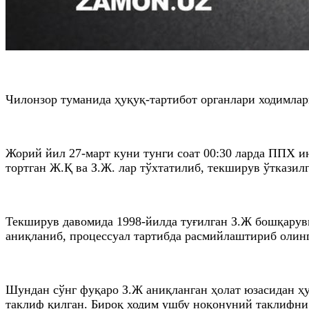
Чилонзор туманида ҳуқуқ-тартибот органлари ходимла
Жорий йил 27-март куни тунги соат 00:30 ларда ППХ и
тортган Ж.Қ ва З.Ж. лар тўхтатилиб, текширув ўтказилг
Текширув давомида 1998-йилда туғилган З.Ж бошқаруви
аниқланиб, процессуал тартибда расмийлаштириб олин
Шундан сўнг фуқаро З.Ж аниқланган ҳолат юзасидан ҳ
таклиф қилган. Бироқ ходим ушбу ноқонуний таклифни 