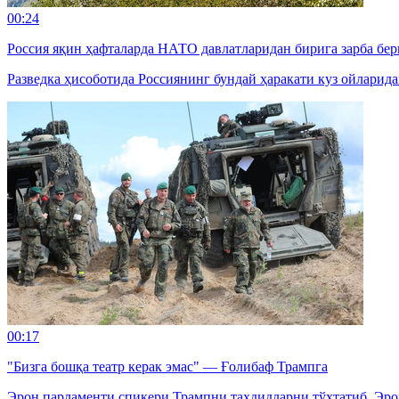
00:24
Россия яқин ҳафталарда НАТО давлатларидан бирига зарба б
Разведка ҳисоботида Россиянинг бундай ҳаракати куз ойларид
00:17
"Бизга бошқа театр керак эмас" — Ғолибаф Трампга
Эрон парламенти спикери Трампни таҳдидларни тўхтатиб, Эро