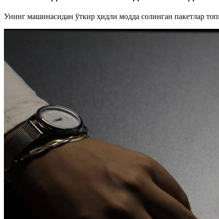
Унинг машинасидан ўткир ҳидли модда солинган пакетлар топ