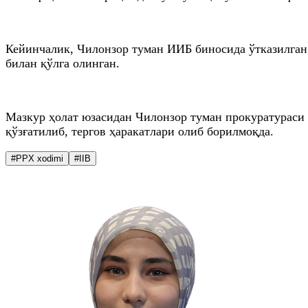
Кейинчалик, Чилонзор туман ИИБ биносида ўтказилган 
билан қўлга олинган.
Мазкур ҳолат юзасидан Чилонзор туман прокуратураси
қўзғатилиб, тергов ҳаракатлари олиб борилмоқда.
#PPX xodimi
#IIB