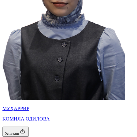
МУҲАРРИР
КОМИЛА ОДИЛОВА
Уланиш