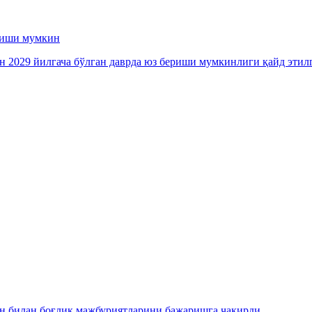
ериши мумкин
ан 2029 йилгача бўлган даврда юз бериши мумкинлиги қайд этил
н билан боғлиқ мажбуриятларини бажаришга чақирди.