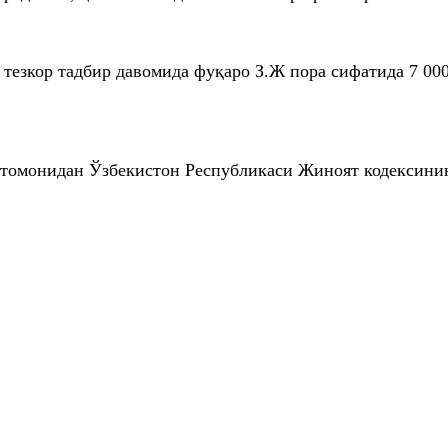
тезкор тадбир давомида фуқаро З.Ж пора сифатида 7 0
 томонидан Ўзбекистон Республикаси Жиноят кодексини