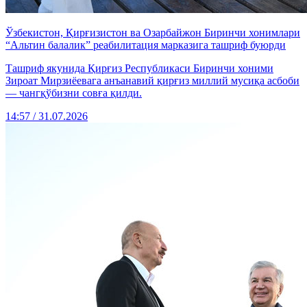
Ўзбекистон, Қирғизистон ва Озарбайжон Биринчи хонимлари
“Альтин балалик” реабилитация марказига ташриф буюрди
Ташриф якунида Қирғиз Республикаси Биринчи хоними
Зироат Мирзиёевага анъанавий қирғиз миллий мусиқа асбоби
— чангқўбизни совға қилди.
14:57 / 31.07.2026