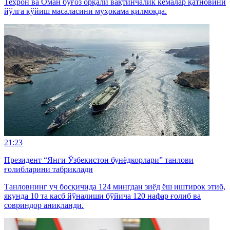
Теҳрон ва Оман бўғоз орқали вақтинчалик кемалар қатновини
йўлга қўйиш масаласини муҳокама қилмоқда.
21:23
Президент “Янги Ўзбекистон бунёдкорлари” танлови
ғолибларини табриклади
Танловнинг уч босқичида 124 мингдан зиёд ёш иштирок этиб,
якунда 10 та касб йўналиши бўйича 120 нафар ғолиб ва
совриндор аниқланди.