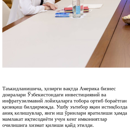
Таъкидланишича, ҳозирги вақтда Америка бизнес
доиралари Ўзбекистондаги инвестициявий ва
инфратузилмавий лойиҳаларга тобора ортиб бораётган
қизиқиш билдирмоқда. Ушбу эътибор яқин истиқболда
аниқ келишувлар, янги иш ўринлари яратилиши ҳамда
мамлакат иқтисодиёти учун кенг имкониятлар
очилишига хизмат қилиши қайд этилди.