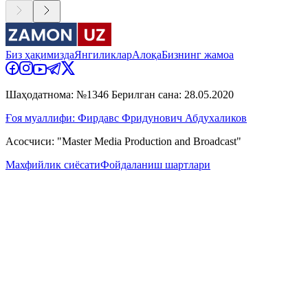
Биз ҳақимизда
Янгиликлар
Алоқа
Бизнинг жамоа
Шаҳодатнома: №1346 Берилган сана: 28.05.2020
Ғоя муаллифи: Фирдавс Фридунович Абдухаликов
Асосчиси: "Master Media Production and Broadcast"
Махфийлик сиёсати
Фойдаланиш шартлари