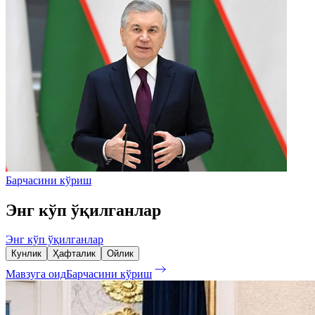
Барчасини кўриш
Энг кўп ўқилганлар
Энг кўп ўқилганлар
Кунлик
Ҳафталик
Ойлик
Мавзуга оид
Барчасини кўриш