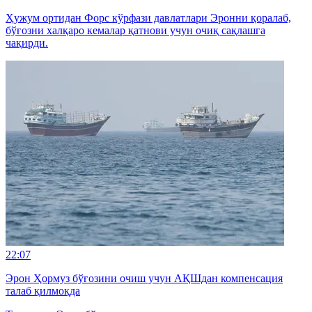
Ҳужум ортидан Форс кўрфази давлатлари Эронни қоралаб,
бўғозни халқаро кемалар қатнови учун очиқ сақлашга
чақирди.
22:07
Эрон Ҳормуз бўғозини очиш учун АҚШдан компенсация
талаб қилмоқда