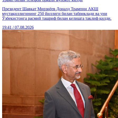
Президент Шавкат Мирзиёев Доналд Трампни АҚШ
мустақиллигининг 250 йиллиги билан табриклади ва уни
Ўзбекистонга расмий ташриф билан келишга таклиф қилди.
19:41 / 07.08.2026