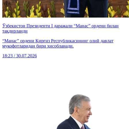
Ўзбекистон Президенти I даражали “Манас” ордени билан
тақдирланди
“Манас” ордени Қирғиз Республикасининг олий давлат
мукофотларидан бири ҳисобланади.
18:23 / 30.07.2026