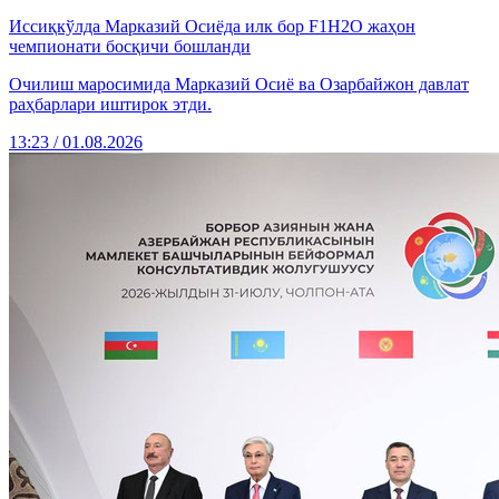
Иссиқкўлда Марказий Осиёда илк бор F1H2O жаҳон
чемпионати босқичи бошланди
Очилиш маросимида Марказий Осиё ва Озарбайжон давлат
раҳбарлари иштирок этди.
13:23 / 01.08.2026