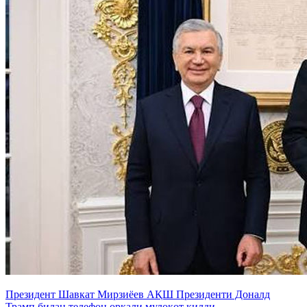
Президент Шавкат Мирзиёев АҚШ Президенти Доналд
Трамп билан телефон орқали мулоқот қилди