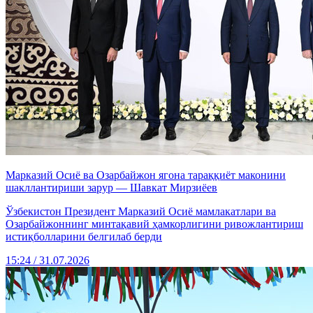
Марказий Осиё ва Озарбайжон ягона тараққиёт маконини
шакллантириши зарур — Шавкат Мирзиёев
Ўзбекистон Президент Марказий Осиё мамлакатлари ва
Озарбайжоннинг минтақавий ҳамкорлигини ривожлантириш
истиқболларини белгилаб берди
15:24 / 31.07.2026