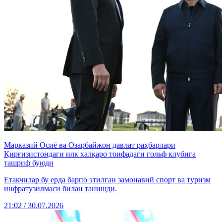
Марказий Осиё ва Озарбайжон давлат раҳбарлари
Қирғизистондаги илк халқаро тоифадаги гольф клубига
ташриф буюди
Етакчилар бу ерда барпо этилган замонавий спорт ва туризм
инфратузилмаси билан танишди.
21:02 / 30.07.2026