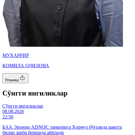
МУҲАРРИР
КОМИЛА ОДИЛОВА
Уланиш
Cўнгги янгиликлар
Cўнгги янгиликлар
08.08.2026
22:50
БАА Эронни ADNOC танкерига Ҳормуз бўғозида ракета
билан зарба беришда айблади