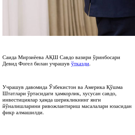
Саида Мирзиёева АҚШ Савдо вазири ўринбосари
Девид Фогел билан учрашув
ўтказди
.
Учрашув давомида Ўзбекистон ва Америка Қўшма
Штатлари ўртасидаги ҳамкорлик, хусусан савдо,
инвестициялар ҳамда шерикликнинг янги
йўналишларини ривожлантириш масалалари юзасидан
фикр алмашилди.