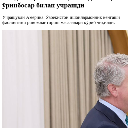
ўринбосар билан учрашди
Учрашувди Америка–Ўзбекистон ишбилармонлик кенгаши
фаолиятини ривожлантириш масалалари кўриб чиқилди.