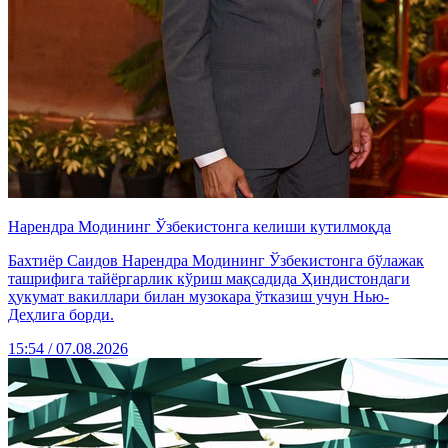
Нарендра Модининг Ўзбекистонга келиши кутилмоқда
Бахтиёр Саидов Нарендра Модининг Ўзбекистонга бўлажак
ташрифига тайёргарлик кўриш мақсадида Ҳиндистондаги
ҳукумат вакиллари билан музокара ўтказиш учун Нью-
Деҳлига борди.
15:54 / 07.08.2026