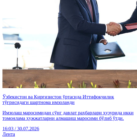
Ўзбекистон ва Қирғизистон ўртасида Иттифоқчилик
тўғрисидаги шартнома имзоланди
Имзолаш маросимидан сўнг давлат раҳбарлари ҳузурида икки
томонлама ҳужжатларни алмашиш маросими бўлиб ўтди.
16:03 / 30.07.2026
Лента