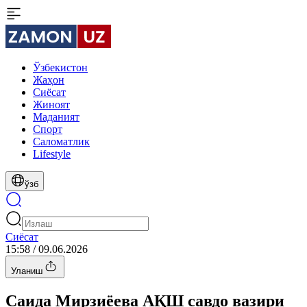
Ўзбекистон
Жаҳон
Сиёсат
Жиноят
Маданият
Спорт
Cаломатлик
Lifestyle
ўзб
Сиёсат
15:58 / 09.06.2026
Уланиш
Саида Мирзиёева АҚШ савдо вазири