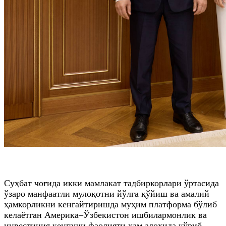
Суҳбат чоғида икки мамлакат тадбиркорлари ўртасида
ўзаро манфаатли мулоқотни йўлга қўйиш ва амалий
ҳамкорликни кенгайтиришда муҳим платформа бўлиб
келаётган Америка–Ўзбекистон ишбилармонлик ва
инвестиция кенгаши фаолияти ҳам алоҳида кўриб