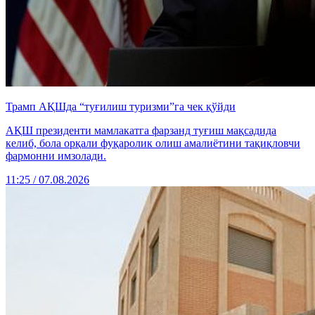
Трамп АҚШда “туғилиш туризми”га чек қўйди
АҚШ президенти мамлакатга фарзанд туғиш мақсадида
келиб, бола орқали фуқаролик олиш амалиётини тақиқловчи
фармонни имзолади.
11:25 / 07.08.2026