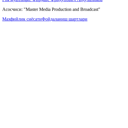
Асосчиси: "Master Media Production and Broadcast"
Махфийлик сиёсати
Фойдаланиш шартлари