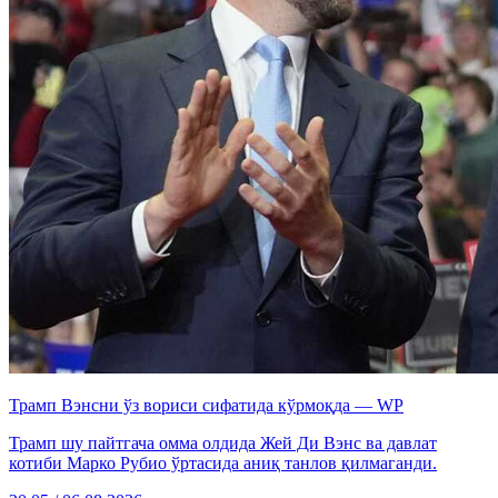
Трамп Вэнсни ўз вориси сифатида кўрмоқда — WP
Трамп шу пайтгача омма олдида Жей Ди Вэнс ва давлат
котиби Марко Рубио ўртасида аниқ танлов қилмаганди.