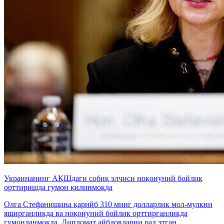
Украинанинг АҚШдаги собиқ элчиси ноқонуний бойлик
орттиришда гумон қилинмоқда
Олга Стефанишина қарийб 310 минг долларлик мол-мулкни
яширганликда ва ноқонуний бойлик орттирганликда
гумонланмоқда. Дипломат айбловларни рад этган.