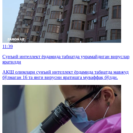
11:39
Сунъий интеллект ёрдамида табиатда учрамайдиган вируслар
яратилди
АҚШ олимлари сунъий интеллект ёрдамида табиатда мавжуд
бўлмаган 16 та янги вирусни яратишга муваффақ бўлди.