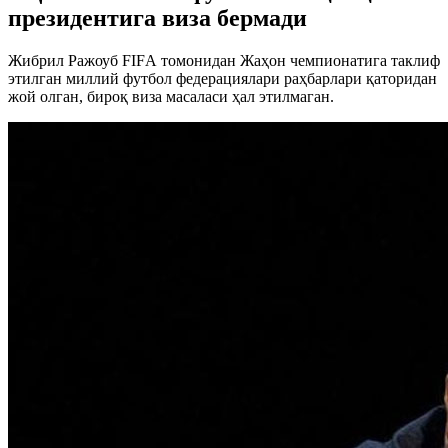
президентига виза бермади
Жибрил Ражоуб FIFА томонидан Жаҳон чемпионатига таклиф
этилган миллий футбол федерациялари раҳбарлари қаторидан
жой олган, бироқ виза масаласи ҳал этилмаган.