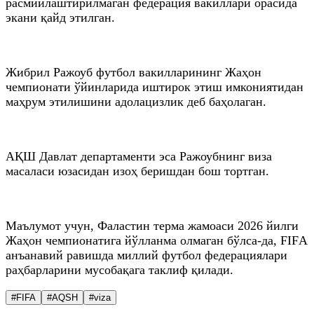
расмийлаштирилмаган федерация вакиллари орасида
экани қайд этилган.
Жибрил Ражоуб футбол вакилларининг Жаҳон
чемпионати ўйинларида иштирок этиш имкониятидан
маҳрум этилишини адолацизлик деб баҳолаган.
АҚШ Давлат департаменти эса Ражоубнинг виза
масаласи юзасидан изоҳ беришдан бош тортган.
Маълумот учун, Фаластин терма жамоаси 2026 йилги
Жаҳон чемпионатига йўлланма олмаган бўлса-да, FIFА
анъанавий равишда миллий футбол федерациялари
раҳбарларини мусобақага таклиф қилади.
#FIFA
#AQSH
#viza