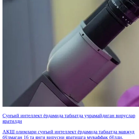
Сунъий интеллект ёрдамида табиатда учрамайдиган вируслар
яратилди
АҚШ олимлари сунъий интеллект ёрдамида табиатда мавжуд
бўлмаган 16 та янги вирусни яратишга муваффақ бўлди.