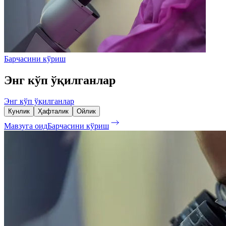
Барчасини кўриш
Энг кўп ўқилганлар
Энг кўп ўқилганлар
Кунлик
Ҳафталик
Ойлик
Мавзуга оид
Барчасини кўриш