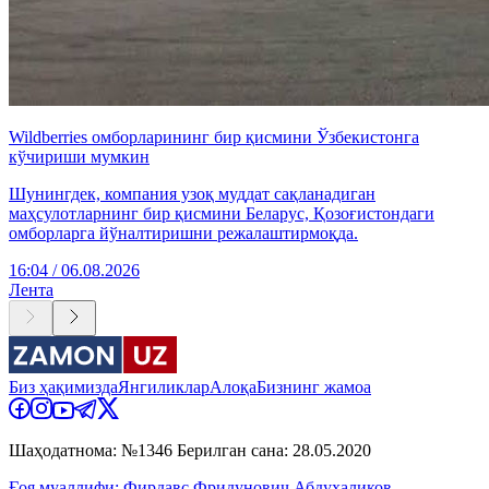
Wildberries омборларининг бир қисмини Ўзбекистонга
кўчириши мумкин
Шунингдек, компания узоқ муддат сақланадиган
маҳсулотларнинг бир қисмини Беларус, Қозоғистондаги
омборларга йўналтиришни режалаштирмоқда.
16:04 / 06.08.2026
Лента
Биз ҳақимизда
Янгиликлар
Алоқа
Бизнинг жамоа
Шаҳодатнома: №1346 Берилган сана: 28.05.2020
Ғоя муаллифи: Фирдавс Фридунович Абдухаликов