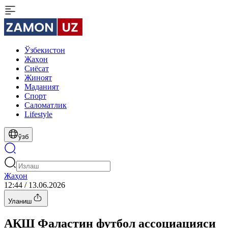
Ўзбекистон
Жаҳон
Сиёсат
Жиноят
Маданият
Спорт
Cаломатлик
Lifestyle
ўзб
Жаҳон
12:44 / 13.06.2026
Уланиш
АҚШ Фаластин футбол ассоциацияси