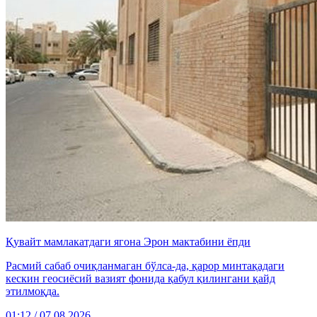
Қувайт мамлакатдаги ягона Эрон мактабини ёпди
Расмий сабаб очиқланмаган бўлса-да, қарор минтақадаги
кескин геосиёсий вазият фонида қабул қилингани қайд
этилмоқда.
01:12 / 07.08.2026