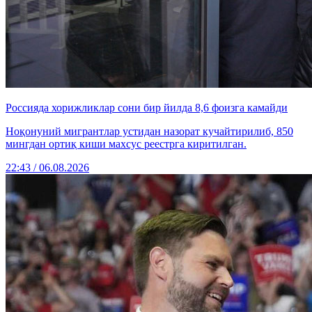
Россияда хорижликлар сони бир йилда 8,6 фоизга камайди
Ноқонуний мигрантлар устидан назорат кучайтирилиб, 850
мингдан ортиқ киши махсус реестрга киритилган.
22:43 / 06.08.2026