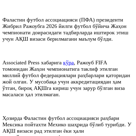
Фаластин футбол ассоциацияси (ПФА) президенти
Жибрил Ражоубга 2026 йилги футбол бўйича Жаҳон
чемпионати доирасидаги тадбирларда иштирок этиш
учун АҚШ визаси берилмагани маълум бўлди.
Associated Press хабарига
кўра
, Ражоуб FIFА
томонидан Жаҳон чемпионатига таклиф этилган
миллий футбол федерациялари раҳбарлари қаторидан
жой олган. У мусобақа учун аккредитациядан ҳам
ўтган, бироқ АҚШга кириш учун зарур бўлган виза
масаласи ҳал этилмаган.
Ҳозирда Фаластин футбол ассоциацияси раҳбари
Мексика пойтахти Мехико шаҳрида бўлиб турибди. У
АҚШ визаси рад этилган ёки ҳали