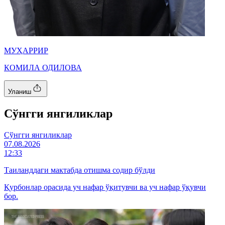
МУҲАРРИР
КОМИЛА ОДИЛОВА
Уланиш
Cўнгги янгиликлар
Cўнгги янгиликлар
07.08.2026
12:33
Таиланддаги мактабда отишма содир бўлди
Қурбонлар орасида уч нафар ўқитувчи ва уч нафар ўқувчи
бор.