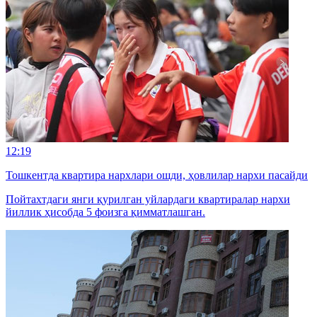
12:19
Тошкентда квартира нархлари ошди, ҳовлилар нархи пасайди
Пойтахтдаги янги қурилган уйлардаги квартиралар нархи
йиллик ҳисобда 5 фоизга қимматлашган.