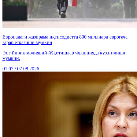
Европадаги жазирама иқтисодиётга 800 миллиард еврогача
зарар етказиши мумкин
Энг йирик молиявий йўқотишлар Францияда кузатилиши
мумкин.
01:07 / 07.08.2026