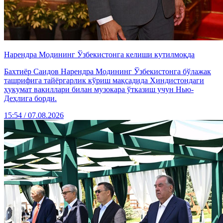
Нарендра Модининг Ўзбекистонга келиши кутилмоқда
Бахтиёр Саидов Нарендра Модининг Ўзбекистонга бўлажак
ташрифига тайёргарлик кўриш мақсадида Ҳиндистондаги
ҳукумат вакиллари билан музокара ўтказиш учун Нью-
Деҳлига борди.
15:54 / 07.08.2026