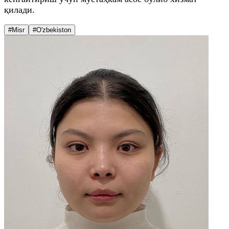
қилади.
#Misr
#O'zbekiston