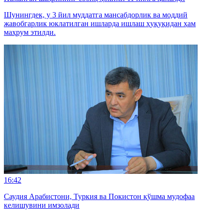
Шунингдек, у 3 йил муддатга мансабдорлик ва моддий
жавобгарлик юклатилган ишларда ишлаш ҳуқуқидан ҳам
маҳрум этилди.
16:42
Саудия Арабистони, Туркия ва Покистон қўшма мудофаа
келишувини имзолади