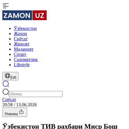
Ўзбекистон
Жаҳон
Сиёсат
Жиноят
Маданият
Спорт
Cаломатлик
Lifestyle
ўзб
Сиёсат
20:58 / 13.06.2026
Уланиш
Ўзбекистон ТИВ раҳбари Миср Бош