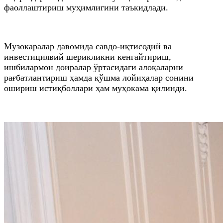
фаоллаштириш муҳимлигини таъкидлади.
Музокаралар давомида савдо-иқтисодий ва
инвестициявий шерикликни кенгайтириш,
ишбилармон доиралар ўртасидаги алоқаларни
рағбатлантириш ҳамда қўшма лойиҳалар сонини
ошириш истиқболлари ҳам муҳокама қилинди.