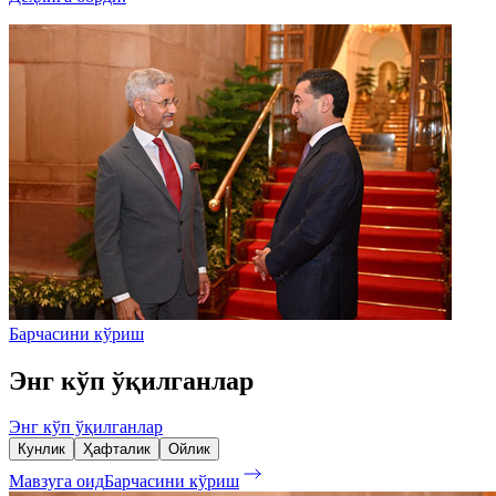
Барчасини кўриш
Энг кўп ўқилганлар
Энг кўп ўқилганлар
Кунлик
Ҳафталик
Ойлик
Мавзуга оид
Барчасини кўриш