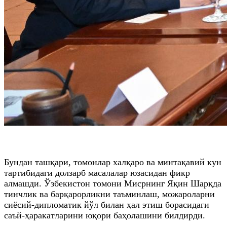
Бундан ташқари, томонлар халқаро ва минтақавий кун
тартибидаги долзарб масалалар юзасидан фикр
алмашди. Ўзбекистон томони Мисрнинг Яқин Шарқда
тинчлик ва барқарорликни таъминлаш, можароларни
сиёсий-дипломатик йўл билан ҳал этиш борасидаги
саъй-ҳаракатларини юқори баҳолашини билдирди.