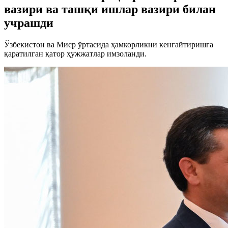
вазири ва ташқи ишлар вазири билан
учрашди
Ўзбекистон ва Миср ўртасида ҳамкорликни кенгайтиришга
қаратилган қатор ҳужжатлар имзоланди.