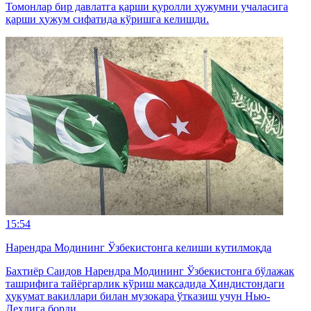
Томонлар бир давлатга қарши қуролли ҳужумни учаласига
қарши ҳужум сифатида кўришга келишди.
15:54
Нарендра Модининг Ўзбекистонга келиши кутилмоқда
Бахтиёр Саидов Нарендра Модининг Ўзбекистонга бўлажак
ташрифига тайёргарлик кўриш мақсадида Ҳиндистондаги
ҳукумат вакиллари билан музокара ўтказиш учун Нью-
Деҳлига борди.