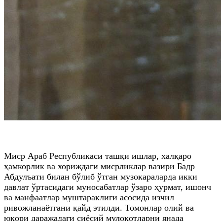
Миср Араб Республикаси ташқи ишлар, халқаро
ҳамкорлик ва хориждаги мисрликлар вазири Бадр
Абдулъати билан бўлиб ўтган музокараларда икки
давлат ўртасидаги муносабатлар ўзаро ҳурмат, ишонч
ва манфаатлар муштараклиги асосида изчил
ривожланаётгани қайд этилди. Томонлар олий ва
юқори даражадаги сиёсий мулоқотларни янада