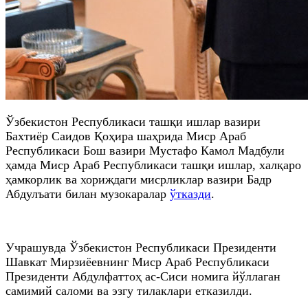
Ўзбекистон Республикаси ташқи ишлар вазири
Бахтиёр Саидов Қоҳира шаҳрида Миср Араб
Республикаси Бош вазири Мустафо Камол Мадбули
ҳамда Миср Араб Республикаси ташқи ишлар, халқаро
ҳамкорлик ва хориждаги мисрликлар вазири Бадр
Абдулъати билан музокаралар
ўтказди
.
Учрашувда Ўзбекистон Республикаси Президенти
Шавкат Мирзиёевнинг Миср Араб Республикаси
Президенти Абдулфаттоҳ ас-Сиси номига йўллаган
самимий саломи ва эзгу тилаклари етказилди.