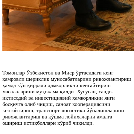
Томонлар Ўзбекистон ва Миср ўртасидаги кенг
қамровли шериклик муносабатларини ривожлантириш
ҳамда кўп қиррали ҳамкорликни кенгайтириш
масалаларини муҳокама қилди. Хусусан, савдо-
иқтисодий ва инвестициявий ҳамкорликни янги
босқичга олиб чиқиш, саноат кооперациясини
кенгайтириш, транспорт-логистика йўналишларини
ривожлантириш ва қўшма лойиҳаларни амалга
ошириш истиқболлари кўриб чиқилди.