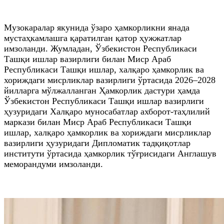
Музокаралар якунида ўзаро ҳамкорликни янада
мустаҳкамлашга қаратилган қатор ҳужжатлар
имзоланди. Жумладан, Ўзбекистон Республикаси
Ташқи ишлар вазирлиги билан Миср Араб
Республикаси Ташқи ишлар, халқаро ҳамкорлик ва
хориждаги мисрликлар вазирлиги ўртасида 2026–2028
йилларга мўлжалланган Ҳамкорлик дастури ҳамда
Ўзбекистон Республикаси Ташқи ишлар вазирлиги
ҳузуридаги Халқаро муносабатлар ахборот-таҳлилий
маркази билан Миср Араб Республикаси Ташқи
ишлар, халқаро ҳамкорлик ва хориждаги мисрликлар
вазирлиги ҳузуридаги Дипломатик тадқиқотлар
институти ўртасида ҳамкорлик тўғрисидаги Англашув
меморандуми имзоланди.