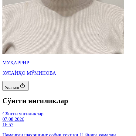
МУҲАРРИР
ЗУЛАЙҲО МЎМИНОВА
Уланиш
Cўнгги янгиликлар
Cўнгги янгиликлар
07.08.2026
16:57
Наманган шаҳрининг собиқ ҳокими 11 йилга қамалди