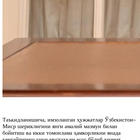
Таъкидланишича, имзоланган ҳужжатлар Ўзбекистон–
Миср шериклигини янги амалий мазмун билан
бойитиш ва икки томонлама ҳамкорликни янада
кенгайтириш учун мустаҳкам асос бўлиб хизмат