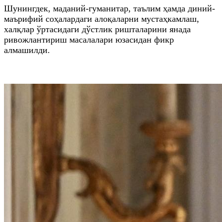
Шунингдек, маданий-гуманитар, таълим ҳамда диний-
маърифий соҳалардаги алоқаларни мустаҳкамлаш,
халқлар ўртасидаги дўстлик ришталарини янада
ривожлантириш масалалари юзасидан фикр
алмашилди.