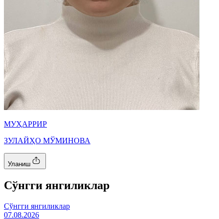
МУҲАРРИР
ЗУЛАЙҲО МЎМИНОВА
Уланиш
Cўнгги янгиликлар
Cўнгги янгиликлар
07.08.2026