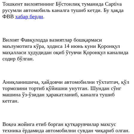
Тошкент вилоятининг Бўстонлиқ туманида Captiva
русумли автомобиль каналга тушиб кетди. Бу ҳақда
ФВВ
хабар берди
.
Вилоят Фавқулодда вазиятлар бошқармаси
маълумотига кўра, ҳодиса 14 июнь куни Қоронқул
маҳалласи ҳудудидан оқиб ўтувчи Қоронқул каналида
содир бўлган.
Аниқланишича, ҳайдовчи автомобилни тўхтатгач, қўл
тормозини тортиб қўйишни унутган. Шундан сўнг
машина ўз-ўзидан ҳаракатланиб, каналга тушиб
кетган.
Воқеа жойига етиб борган қутқарувчилар махсус
техника ёрдамида автомобилни сувдан чиқариб олган.