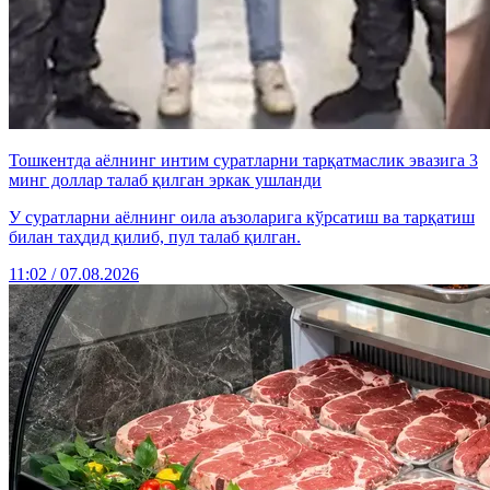
Тошкентда аёлнинг интим суратларни тарқатмаслик эвазига 3
минг доллар талаб қилган эркак ушланди
У суратларни аёлнинг оила аъзоларига кўрсатиш ва тарқатиш
билан таҳдид қилиб, пул талаб қилган.
11:02 / 07.08.2026