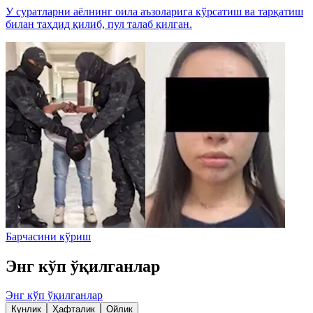
У суратларни аёлнинг оила аъзоларига кўрсатиш ва тарқатиш
билан таҳдид қилиб, пул талаб қилган.
Барчасини кўриш
Энг кўп ўқилганлар
Энг кўп ўқилганлар
Кунлик
Ҳафталик
Ойлик