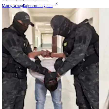
Мавзуга оид
Барчасини кўриш