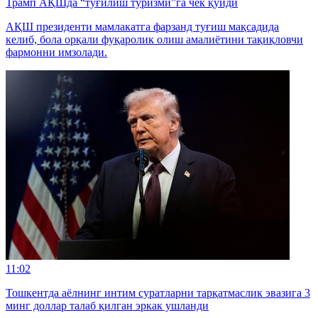
Трамп АҚШда “туғилиш туризми”га чек қўйди
АҚШ президенти мамлакатга фарзанд туғиш мақсадида
келиб, бола орқали фуқаролик олиш амалиётини тақиқловчи
фармонни имзолади.
11:02
Тошкентда аёлнинг интим суратларни тарқатмаслик эвазига 3
минг доллар талаб қилган эркак ушланди