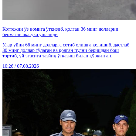
Коттежни ўз номига ўтқизиб, қолган 36 минг долларни
бермаган ака-ука ушланди
Улар уйни 66 минг долларга сотиб олишга келишиб, дастлаб
30 минг доллар тўлаган ва қолган пулни беришдан бош
тортиб, уй эгасига тазйиқ ўтказиш билан қўрқитган.
10:26 / 07.08.2026