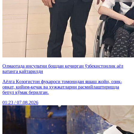
Олмаотада инсультни бошдан кечирган ўзбекистонлик аёл
ватанга қайтарилди
Аёлга Қозоғистон фуқароси томонидан яшаш жойи, озиқ-
овқат, кийим-кечак ва ҳужжатларни расмийлаштиришда
бепул кўмак берилган.
01:23 / 07.08.2026