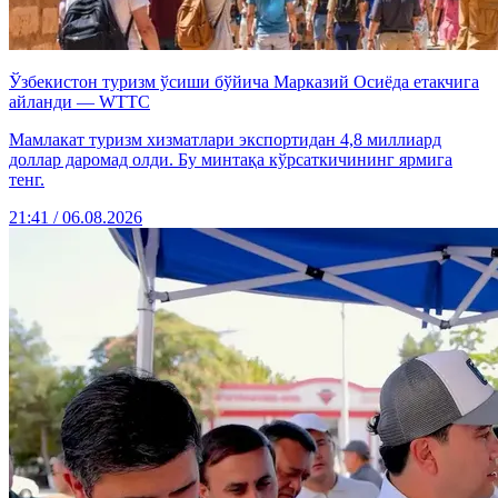
Ўзбекистон туризм ўсиши бўйича Марказий Осиёда етакчига
айланди — WTTC
Мамлакат туризм хизматлари экспортидан 4,8 миллиард
доллар даромад олди. Бу минтақа кўрсаткичининг ярмига
тенг.
21:41 / 06.08.2026