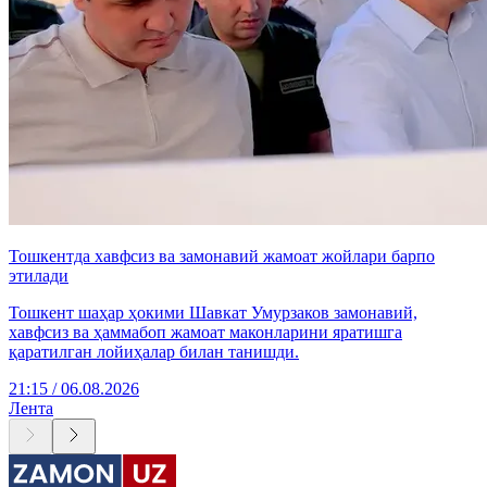
Тошкентда хавфсиз ва замонавий жамоат жойлари барпо
этилади
Тошкент шаҳар ҳокими Шавкат Умурзаков замонавий,
хавфсиз ва ҳаммабоп жамоат маконларини яратишга
қаратилган лойиҳалар билан танишди.
21:15 / 06.08.2026
Лента