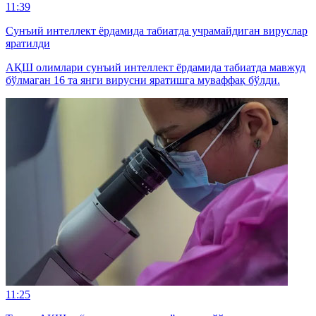
11:39
Сунъий интеллект ёрдамида табиатда учрамайдиган вируслар
яратилди
АҚШ олимлари сунъий интеллект ёрдамида табиатда мавжуд
бўлмаган 16 та янги вирусни яратишга муваффақ бўлди.
11:25