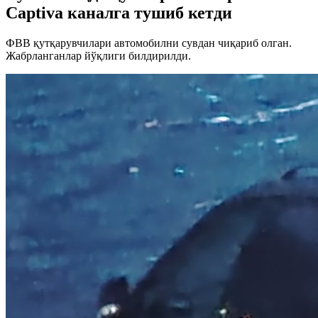
Captiva каналга тушиб кетди
ФВВ қутқарувчилари автомобилни сувдан чиқариб олган.
Жабрланганлар йўқлиги билдирилди.