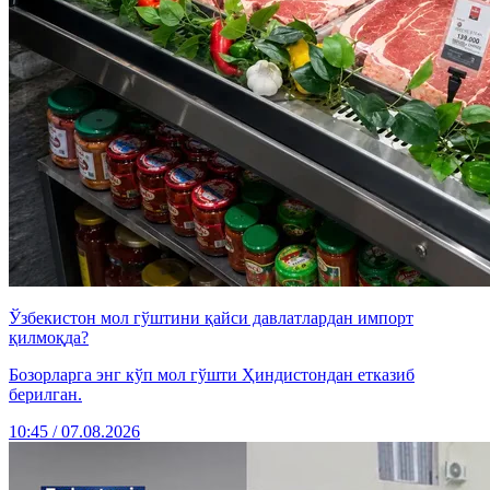
Ўзбекистон мол гўштини қайси давлатлардан импорт
қилмоқда?
Бозорларга энг кўп мол гўшти Ҳиндистондан етказиб
берилган.
10:45 / 07.08.2026