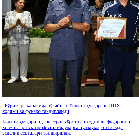
“Бўрижар” каналида чўкаётган болани қутқарган ППХ
ходими ва фуқаро тақдирланди
Болани қутқаришда жасорат кўрсатган ходим ва фуқаронинг
хизматлари эътироф этилиб, уларга пул мукофоти ҳамда
эсдалик совғалари топширилди.