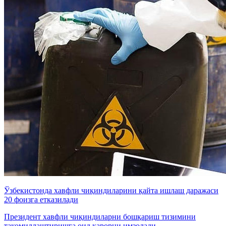
Ўзбекистонда хавфли чиқиндиларини қайта ишлаш даражаси
20 фоизга етказилади
Президент хавфли чиқиндиларни бошқариш тизимини
такомиллаштиришга оид қарорни имзолади.