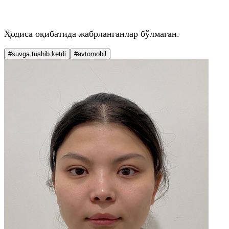
Ҳодиса оқибатида жабрланганлар бўлмаган.
#suvga tushib ketdi
#avtomobil