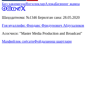
Биз ҳақимизда
Янгиликлар
Алоқа
Бизнинг жамоа
Шаҳодатнома: №1346 Берилган сана: 28.05.2020
Ғоя муаллифи: Фирдавс Фридунович Абдухаликов
Асосчиси: "Master Media Production and Broadcast"
Махфийлик сиёсати
Фойдаланиш шартлари