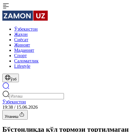
Ўзбекистон
Жаҳон
Сиёсат
Жиноят
Маданият
Спорт
Cаломатлик
Lifestyle
ўзб
Ўзбекистон
19:38 / 15.06.2026
Уланиш
Бўстонлиқда қўл тормози тортилмаган