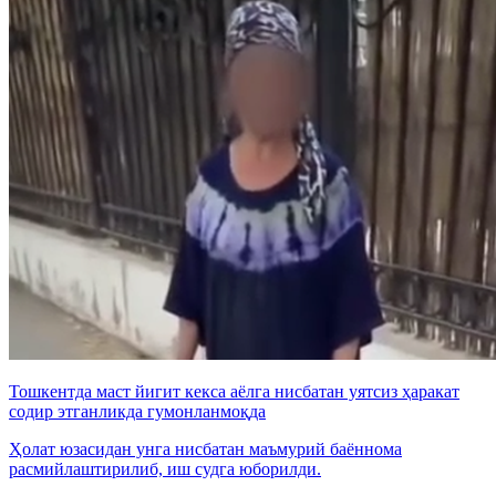
Тошкентда маст йигит кекса аёлга нисбатан уятсиз ҳаракат
содир этганликда гумонланмоқда
Ҳолат юзасидан унга нисбатан маъмурий баённома
расмийлаштирилиб, иш судга юборилди.