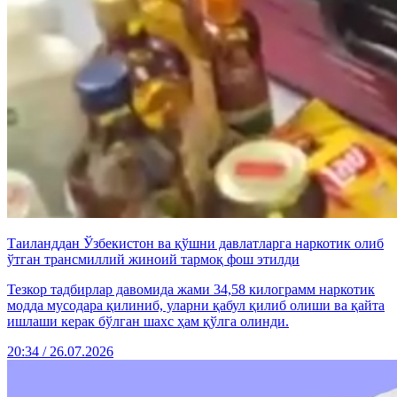
Таиланддан Ўзбекистон ва қўшни давлатларга наркотик олиб
ўтган трансмиллий жиноий тармоқ фош этилди
Тезкор тадбирлар давомида жами 34,58 килограмм наркотик
модда мусодара қилиниб, уларни қабул қилиб олиши ва қайта
ишлаши керак бўлган шахс ҳам қўлга олинди.
20:34 / 26.07.2026