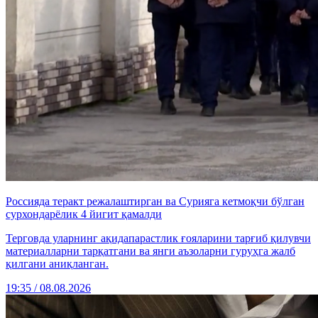
Россияда теракт режалаштирган ва Сурияга кетмоқчи бўлган
сурхондарёлик 4 йигит қамалди
Терговда уларнинг ақидапарастлик ғояларини тарғиб қилувчи
материалларни тарқатгани ва янги аъзоларни гуруҳга жалб
қилгани аниқланган.
19:35 / 08.08.2026