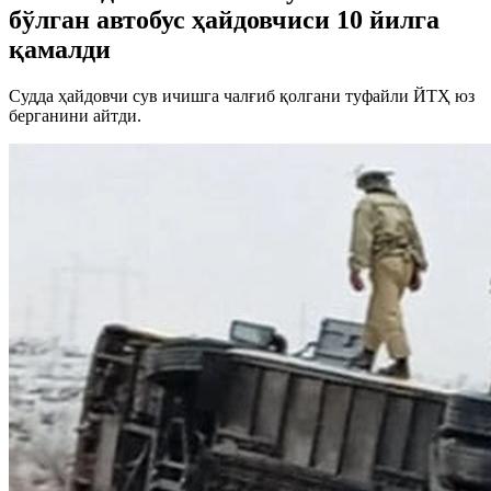
бўлган автобус ҳайдовчиси 10 йилга
қамалди
Судда ҳайдовчи сув ичишга чалғиб қолгани туфайли ЙТҲ юз
берганини айтди.