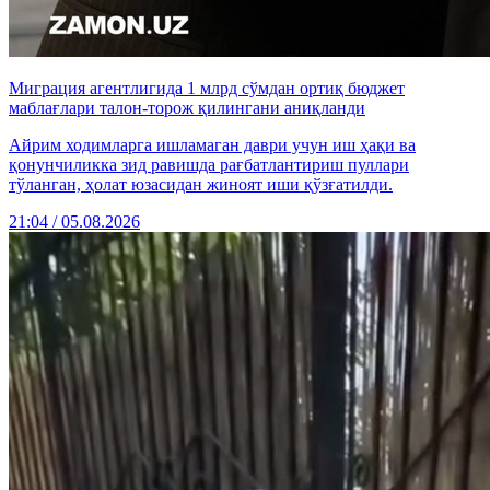
Миграция агентлигида 1 млрд сўмдан ортиқ бюджет
маблағлари талон-торож қилингани аниқланди
Айрим ходимларга ишламаган даври учун иш ҳақи ва
қонунчиликка зид равишда рағбатлантириш пуллари
тўланган, ҳолат юзасидан жиноят иши қўзғатилди.
21:04 / 05.08.2026