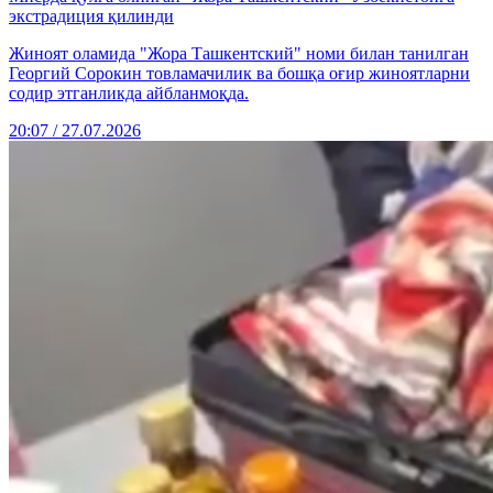
экстрадиция қилинди
Жиноят оламида "Жора Ташкентский" номи билан танилган
Георгий Сорокин товламачилик ва бошқа оғир жиноятларни
содир этганликда айбланмоқда.
20:07 / 27.07.2026