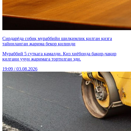
Сирдарёда собиқ мураббийи шилқимлик қилган қизга
тайинланган жарима бекор қилинди
Мураббий 5 суткага қамалди. Қиз хиёбонда бақир-чақир
қилгани учун жаримага тортилган эди.
19:09 / 03.08.2026