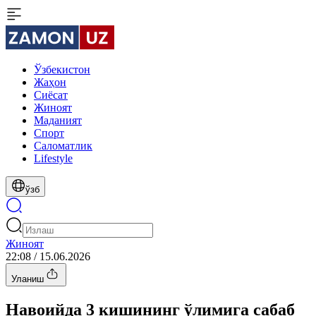
Ўзбекистон
Жаҳон
Сиёсат
Жиноят
Маданият
Спорт
Cаломатлик
Lifestyle
ўзб
Жиноят
22:08 / 15.06.2026
Уланиш
Навоийда 3 кишининг ўлимига сабаб