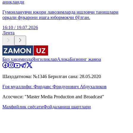
аниқланди
Гумонланувчи юқори лавозимларда ишловчи танишлари
орқали фуқарони ишга юбормоқчи бўлган.
16:10 / 19.07.2026
Лента
Биз ҳақимизда
Янгиликлар
Алоқа
Бизнинг жамоа
Шаҳодатнома: №1346 Берилган сана: 28.05.2020
Ғоя муаллифи: Фирдавс Фридунович Абдухаликов
Асосчиси: "Master Media Production and Broadcast"
Махфийлик сиёсати
Фойдаланиш шартлари