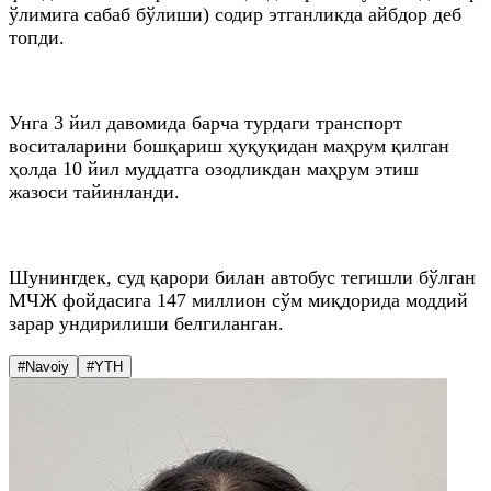
ўлимига сабаб бўлиши) содир этганликда айбдор деб
топди.
Унга 3 йил давомида барча турдаги транспорт
воситаларини бошқариш ҳуқуқидан маҳрум қилган
ҳолда 10 йил муддатга озодликдан маҳрум этиш
жазоси тайинланди.
Шунингдек, суд қарори билан автобус тегишли бўлган
МЧЖ фойдасига 147 миллион сўм миқдорида моддий
зарар ундирилиши белгиланган.
#Navoiy
#YTH