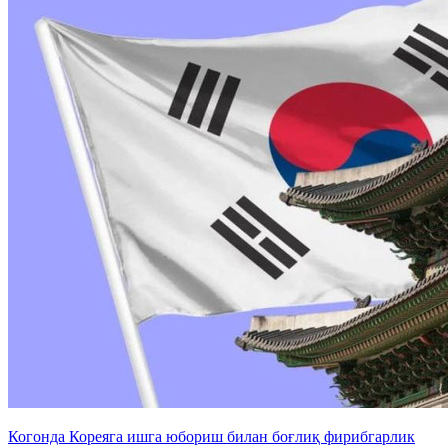
Когонда Кореяга ишга юбориш билан боғлиқ фирибгарлик