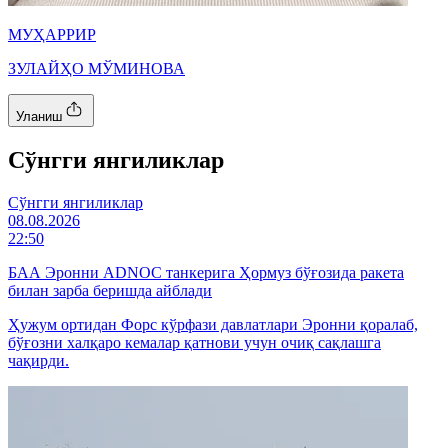
МУҲАРРИР
ЗУЛАЙҲО МЎМИНОВА
Уланиш
Cўнгги янгиликлар
Cўнгги янгиликлар
08.08.2026
22:50
БАА Эронни ADNOC танкерига Ҳормуз бўғозида ракета
билан зарба беришда айблади
Ҳужум ортидан Форс кўрфази давлатлари Эронни қоралаб,
бўғозни халқаро кемалар қатнови учун очиқ сақлашга
чақирди.