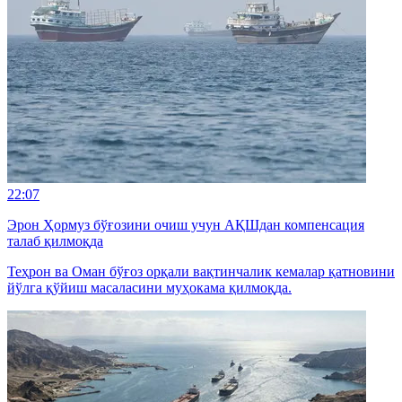
22:07
Эрон Ҳормуз бўғозини очиш учун АҚШдан компенсация
талаб қилмоқда
Теҳрон ва Оман бўғоз орқали вақтинчалик кемалар қатновини
йўлга қўйиш масаласини муҳокама қилмоқда.