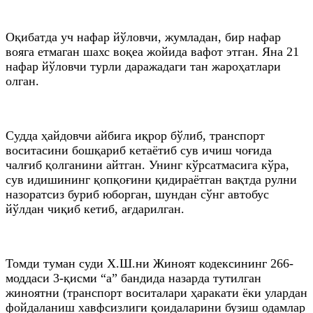
Оқибатда уч нафар йўловчи, жумладан, бир нафар
вояга етмаган шахс воқеа жойида вафот этган. Яна 21
нафар йўловчи турли даражадаги тан жароҳатлари
олган.
Судда ҳайдовчи айбига иқрор бўлиб, транспорт
воситасини бошқариб кетаётиб сув ичиш чоғида
чалғиб қолганини айтган. Унинг кўрсатмасига кўра,
сув идишининг қопқоғини қидираётган вақтда рулни
назоратсиз буриб юборган, шундан сўнг автобус
йўлдан чиқиб кетиб, ағдарилган.
Томди туман суди Х.Ш.ни Жиноят кодексининг 266-
моддаси 3-қисми “а” бандида назарда тутилган
жиноятни (транспорт воситалари ҳаракати ёки улардан
фойдаланиш хавфсизлиги қоидаларини бузиш одамлар