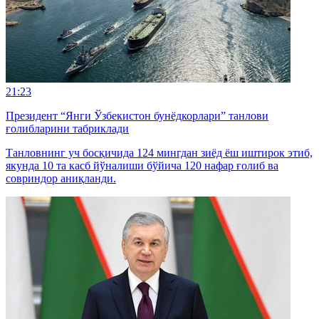
21:23
Президент “Янги Ўзбекистон бунёдкорлари” танлови
ғолибларини табриклади
Танловнинг уч босқичида 124 мингдан зиёд ёш иштирок этиб,
якунда 10 та касб йўналиши бўйича 120 нафар ғолиб ва
совриндор аниқланди.