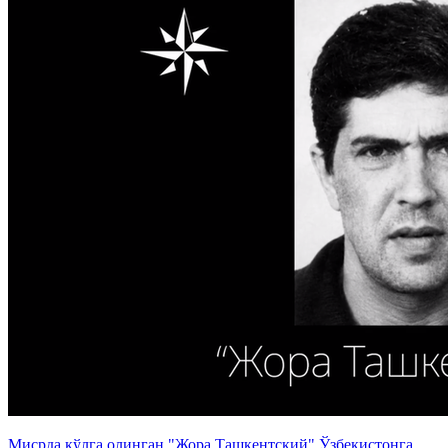
Мисрда қўлга олинган "Жора Ташкентский" Ўзбекистонга