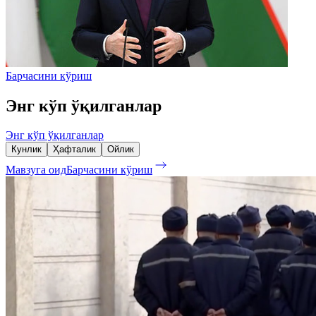
Барчасини кўриш
Энг кўп ўқилганлар
Энг кўп ўқилганлар
Кунлик
Ҳафталик
Ойлик
Мавзуга оид
Барчасини кўриш