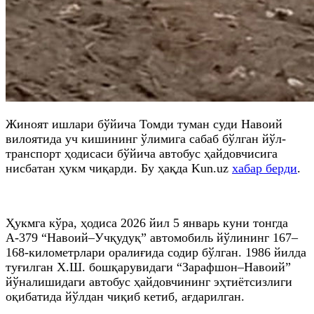
Жиноят ишлари бўйича Томди туман суди Навоий
вилоятида уч кишининг ўлимига сабаб бўлган йўл-
транспорт ҳодисаси бўйича автобус ҳайдовчисига
нисбатан ҳукм чиқарди. Бу ҳақда Kun.uz
хабар берди
.
Ҳукмга кўра, ҳодиса 2026 йил 5 январь куни тонгда
А-379 “Навоий–Учқудуқ” автомобиль йўлининг 167–
168-километрлари оралиғида содир бўлган. 1986 йилда
туғилган Х.Ш. бошқарувидаги “Зарафшон–Навоий”
йўналишидаги автобус ҳайдовчининг эҳтиётсизлиги
оқибатида йўлдан чиқиб кетиб, ағдарилган.