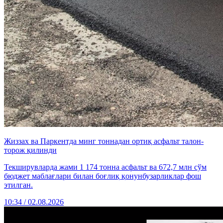
Жиззах ва Паркентда минг тоннадан ортиқ асфальт талон-
торож қилинди
Текширувларда жами 1 174 тонна асфальт ва 672,7 млн сўм
бюджет маблағлари билан боғлиқ қонунбузарликлар фош
этилган.
10:34 / 02.08.2026