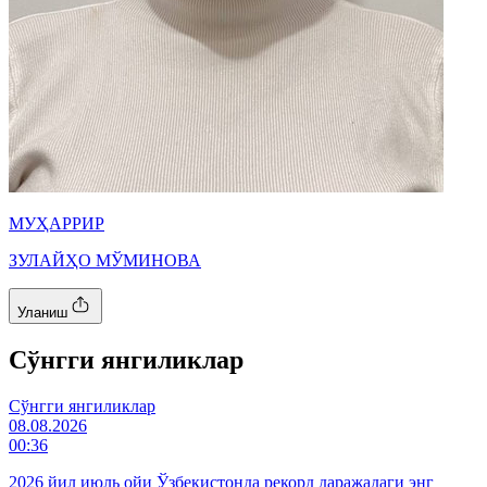
МУҲАРРИР
ЗУЛАЙҲО МЎМИНОВА
Уланиш
Cўнгги янгиликлар
Cўнгги янгиликлар
08.08.2026
00:36
2026 йил июль ойи Ўзбекистонда рекорд даражадаги энг