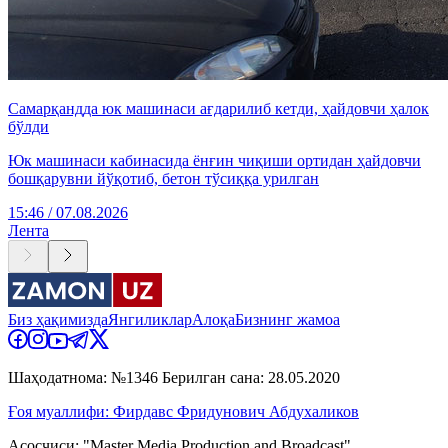
Самарқандда юк машинаси ағдарилиб кетди, ҳайдовчи ҳалок
бўлди
Юк машинаси кабинасида ёнғин чиқиши ортидан ҳайдовчи
бошқарувни йўқотиб, бетон тўсиққа урилган
15:46 / 07.08.2026
Лента
Биз ҳақимизда
Янгиликлар
Алоқа
Бизнинг жамоа
Шаҳодатнома: №1346 Берилган сана: 28.05.2020
Ғоя муаллифи: Фирдавс Фридунович Абдухаликов
Асосчиси: "Master Media Production and Broadcast"