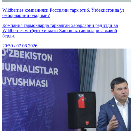
Wildberries компанияси Россияни тарк этиб, Ўзбекистонда ўз
омборларини очадими?
Компания тармоқларда тарқалган хабарларни рад этди ва
Wildberries матбуот хизмати Zamon.uz саволларига жавоб
берди.
20:59 / 07.08.2026