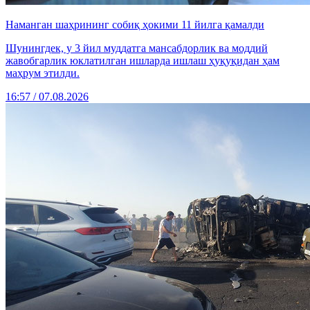
Наманган шаҳрининг собиқ ҳокими 11 йилга қамалди
Шунингдек, у 3 йил муддатга мансабдорлик ва моддий
жавобгарлик юклатилган ишларда ишлаш ҳуқуқидан ҳам
маҳрум этилди.
16:57 / 07.08.2026