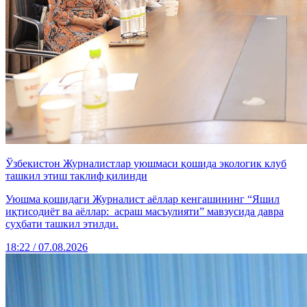
Ўзбекистон Журналистлар уюшмаси қошида экологик клуб
ташкил этиш таклиф қилинди
Уюшма қошидаги Журналист аёллар кенгашининг “Яшил
иқтисодиёт ва аёллар: асраш масъулияти” мавзусида давра
суҳбати ташкил этилди.
18:22 / 07.08.2026