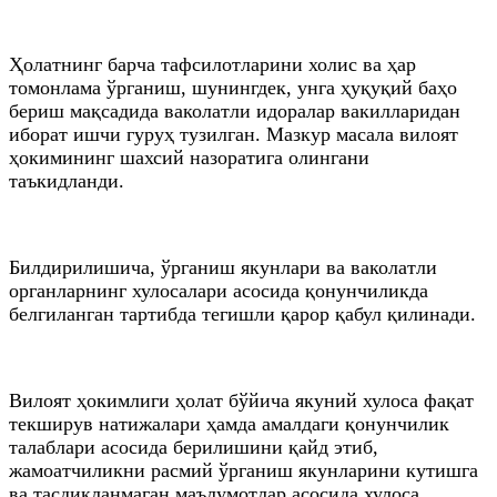
Ҳолатнинг барча тафсилотларини холис ва ҳар
томонлама ўрганиш, шунингдек, унга ҳуқуқий баҳо
бериш мақсадида ваколатли идоралар вакилларидан
иборат ишчи гуруҳ тузилган. Мазкур масала вилоят
ҳокимининг шахсий назоратига олингани
таъкидланди.
Билдирилишича, ўрганиш якунлари ва ваколатли
органларнинг хулосалари асосида қонунчиликда
белгиланган тартибда тегишли қарор қабул қилинади.
Вилоят ҳокимлиги ҳолат бўйича якуний хулоса фақат
текширув натижалари ҳамда амалдаги қонунчилик
талаблари асосида берилишини қайд этиб,
жамоатчиликни расмий ўрганиш якунларини кутишга
ва тасдиқланмаган маълумотлар асосида хулоса