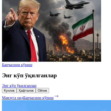
Барчасини кўриш
Энг кўп ўқилганлар
Энг кўп ўқилганлар
Кунлик
Ҳафталик
Ойлик
Мавзуга оид
Барчасини кўриш