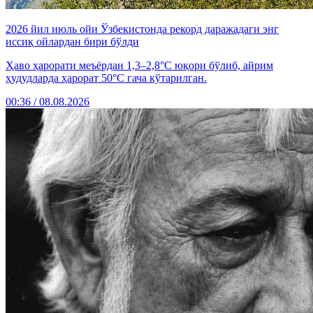
2026 йил июль ойи Ўзбекистонда рекорд даражадаги энг
иссиқ ойлардан бири бўлди
Ҳаво ҳарорати меъёрдан 1,3–2,8°C юқори бўлиб, айрим
ҳудудларда ҳарорат 50°C гача кўтарилган.
00:36 / 08.08.2026