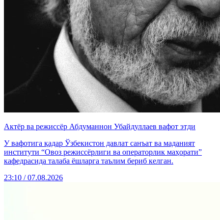
Актёр ва режиссёр Абдуманнон Убайдуллаев вафот этди
У вафотига қадар Ўзбекистон давлат санъат ва маданият
институти “Овоз режиссёрлиги ва операторлик маҳорати”
кафедрасида талаба ёшларга таълим бериб келган.
23:10 / 07.08.2026