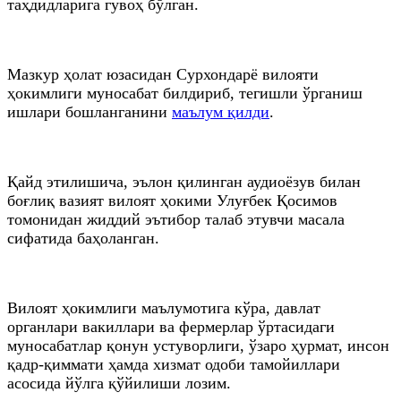
таҳдидларига гувоҳ бўлган.
Мазкур ҳолат юзасидан Сурхондарё вилояти
ҳокимлиги муносабат билдириб, тегишли ўрганиш
ишлари бошланганини
маълум қилди
.
Қайд этилишича, эълон қилинган аудиоёзув билан
боғлиқ вазият вилоят ҳокими Улуғбек Қосимов
томонидан жиддий эътибор талаб этувчи масала
сифатида баҳоланган.
Вилоят ҳокимлиги маълумотига кўра, давлат
органлари вакиллари ва фермерлар ўртасидаги
муносабатлар қонун устуворлиги, ўзаро ҳурмат, инсон
қадр-қиммати ҳамда хизмат одоби тамойиллари
асосида йўлга қўйилиши лозим.