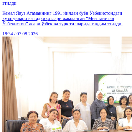
этилди
Кемал Явуз Атаманнинг 1991 йилдан буён Ўзбекистондаги
кузатувлари ва тадқиқотлари жамланган “Мен таниган
Ўзбекистон” асари ўзбек ва турк тилларида тақдим этилди.
18:34 / 07.08.2026