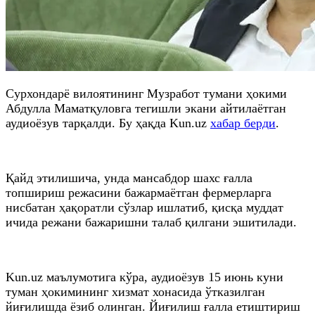
Сурхондарё вилоятининг Музработ тумани ҳокими
Абдулла Маматқуловга тегишли экани айтилаётган
аудиоёзув тарқалди. Бу ҳақда Kun.uz
хабар берди
.
Қайд этилишича, унда мансабдор шахс ғалла
топшириш режасини бажармаётган фермерларга
нисбатан ҳақоратли сўзлар ишлатиб, қисқа муддат
ичида режани бажаришни талаб қилгани эшитилади.
Kun.uz маълумотига кўра, аудиоёзув 15 июнь куни
туман ҳокимининг хизмат хонасида ўтказилган
йиғилишда ёзиб олинган. Йиғилиш ғалла етиштириш