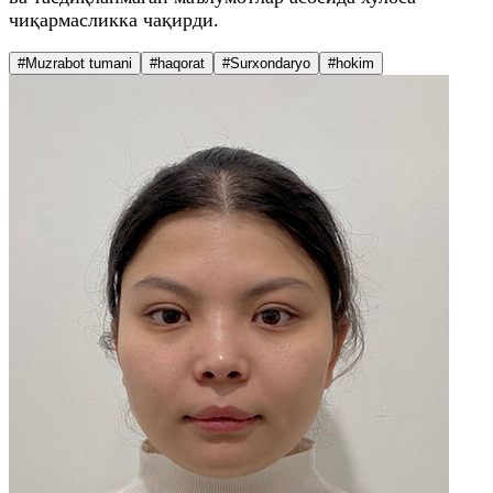
чиқармасликка чақирди.
#Muzrabot tumani
#haqorat
#Surxondaryo
#hokim