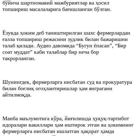
бўйича шартномавий мажбуриятлар ва ҳосил
топшириш масалаларига бағишланган бўлган.
Ёзувда ҳоким деб таништирилган шахс фермерлардан
ғалла топшириш режасини зудлик билан бажаришни
талаб қилади. Аудио давомида “Бугун ёпасан”, “Бир
соат муддат” каби талаблар бир неча бор
такрорланган.
Шунингдек, фермерларга нисбатан суд ва прокуратура
билан боғлиқ огоҳлантиришлар ҳам янграгани
айтилмоқда.
Манба маълумотига кўра, йиғилишда ҳуқуқ-тартибот
идоралари вакиллари ҳам иштирок этган ва ҳокимнинг
фермерларга нисбатан ишлатган ҳақорат ҳамда