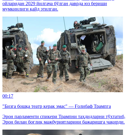
ойларидан 2029 йилгача бўлган даврда юз бериши
мумкинлиги қайд этилган.
00:17
"Бизга бошқа театр керак эмас" — Ғолибаф Трампга
Эрон парламенти спикери Трампни таҳдидларни тўхтатиб,
Эрон билан боғлиқ мажбуриятларини бажаришга чақирди.