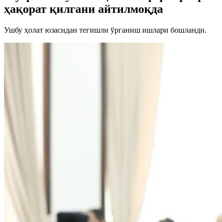
ҳақорат қилгани айтилмоқда
Ушбу ҳолат юзасидан тегишли ўрганиш ишлари бошланди.