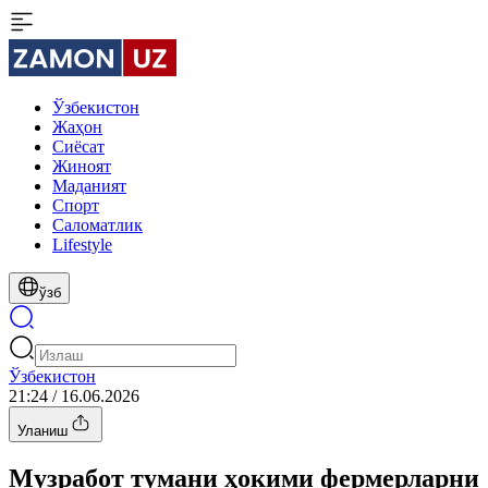
Ўзбекистон
Жаҳон
Сиёсат
Жиноят
Маданият
Спорт
Cаломатлик
Lifestyle
ўзб
Ўзбекистон
21:24 / 16.06.2026
Уланиш
Музработ тумани ҳокими фермерларни