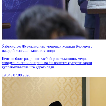
Ўзбекистон Журналистлар уюшмаси қошида Блогерлар
ижодий кенгаши ташкил этилди
Кенгаш блогерларнинг касбий ривожланиши, медиа
саводхонлигини ошириш ва ёш контент яратувчиларни
қўллаб-қувватлашга қаратилади.
19:04 / 07.08.2026