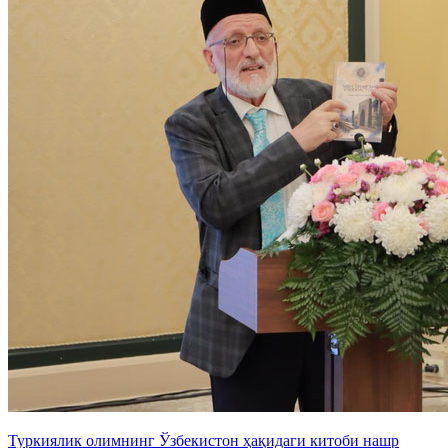
Туркиялик олимнинг Ўзбекистон ҳақидаги китоби нашр