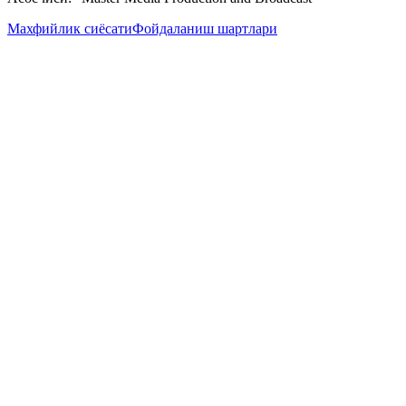
Махфийлик сиёсати
Фойдаланиш шартлари