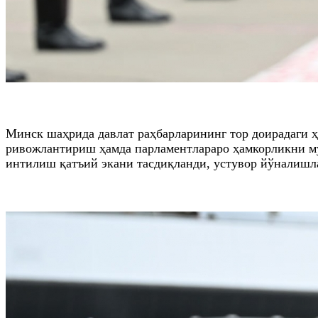
Минск шаҳрида давлат раҳбарларининг тор доирадаги ҳ
ривожлантириш ҳамда парламентлараро ҳамкорликни м
интилиш қатъий экани тасдиқланди, устувор йўналишл