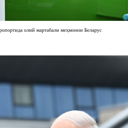
ропортида олий мартабали меҳмонни Беларус