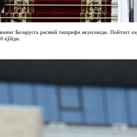
нинг Беларусга расмий ташрифи якунланди. Пойтахт аэ
б қўйди.