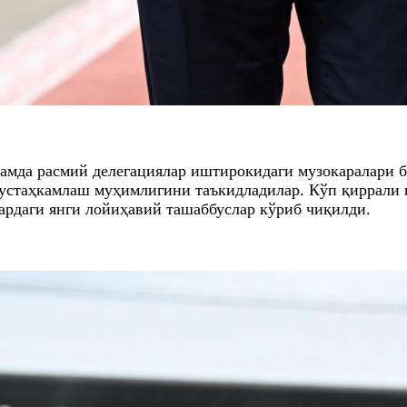
амда расмий делегациялар иштирокидаги музокаралари б
устаҳкамлаш муҳимлигини таъкидладилар. Кўп қиррали 
ардаги янги лойиҳавий ташаббуслар кўриб чиқилди.