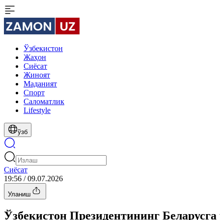
Ўзбекистон
Жаҳон
Сиёсат
Жиноят
Маданият
Спорт
Cаломатлик
Lifestyle
ўзб
Сиёсат
19:56 / 09.07.2026
Уланиш
Ўзбекистон Президентининг Беларусга