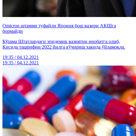
Omiсron штамми туфайли Япония бош вазири АҚШга
бормайди
Қўшма Штатлардаги эпидемик вазиятни инобатга олиб,
Кисида ташрифни 2022 йилга кўчириш ҳақида ўйламоқда.
19:35 / 04.12.2021
19:35 / 04.12.2021