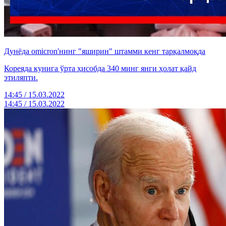
Дунёда omicron'нинг "яширин" штамми кенг тарқалмоқда
Кореяда кунига ўрта ҳисобда 340 минг янги ҳолат қайд
этиляпти.
14:45 / 15.03.2022
14:45 / 15.03.2022