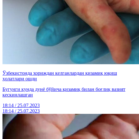
Ўзбекистонда хориждан келганлардан қизамиқ юқиш
ҳолатлари ошди
Бугунги кунда дунё бўйича қизамиқ билан боғлиқ вазият
кескинлашган
18:14 / 25.07.2023
18:14 / 25.07.2023