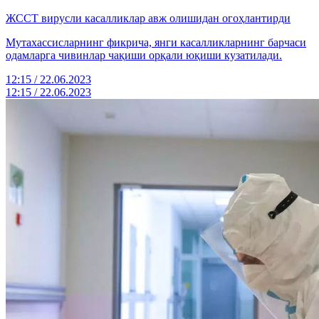
ЖССТ вирусли касалликлар авж олишидан огоҳлантирди
Мутахассисларнинг фикрича, янги касалликларнинг барчаси
одамларга чивинлар чақиши орқали юқиши кузатилади.
12:15 / 22.06.2023
12:15 / 22.06.2023