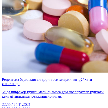
Рецептсиз бериладиган дори воситаларининг рўйхати
янгиланди
Унда шифокор қўлланмаси бўлмаса ҳам препаратлар рўйхати
кенгайтирилиши режалаштирилган.
22:56 / 25.11.2021