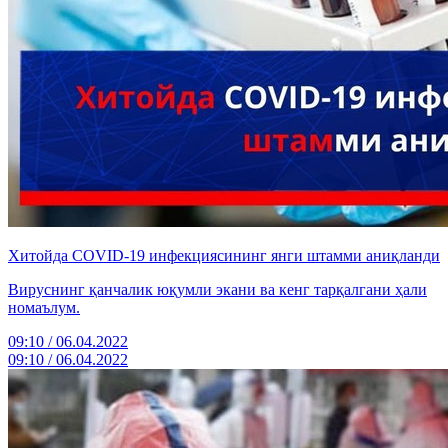
Хитойда CОVID-19 инфекциясининг янги штамми аниқланди
Вируснинг қанчалик юқумли экани ва кенг тарқалгани ҳали
номаълум.
09:10 / 06.04.2022
09:10 / 06.04.2022