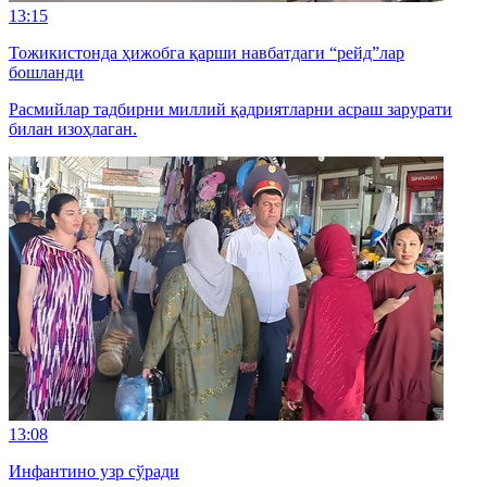
13:15
Тожикистонда ҳижобга қарши навбатдаги “рейд”лар
бошланди
Расмийлар тадбирни миллий қадриятларни асраш зарурати
билан изоҳлаган.
13:08
Инфантино узр сўради