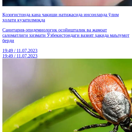
Қозоғистонда кана чақиши натижасида инсонларда ўлим
ҳолати кузатилмоқда
Санитария-эпидемиологик осойишталик ва жамоат
саломатлиги хизмати Ўзбекистондаги вазият ҳақида маълумот
берди
19:49 / 11.07.2023
19:49 / 11.07.2023