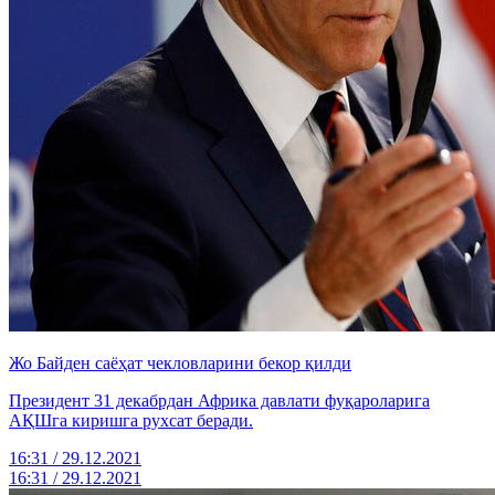
Жо Байден саёҳат чекловларини бекор қилди
Президент 31 декабрдан Африка давлати фуқароларига
АҚШга киришга рухсат беради.
16:31 / 29.12.2021
16:31 / 29.12.2021