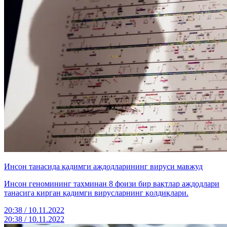
Инсон танасида қадимги аждодларининг вируси мавжуд
Инсон геномининг тахминан 8 фоизи бир вақтлар аждодлари
танасига кирган қадимги вирусларнинг қолдиқлари.
20:38 / 10.11.2022
20:38 / 10.11.2022