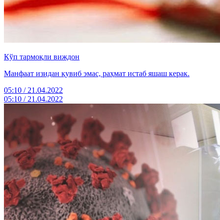
Кўп тармоқли виждон
Манфаат изидан қувиб эмас, раҳмат истаб яшаш керак.
05:10 / 21.04.2022
05:10 / 21.04.2022