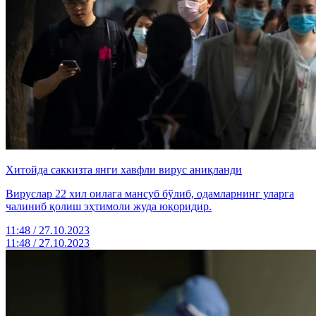
Хитойда саккизта янги хавфли вирус аниқланди
Вируслар 22 хил оилага мансуб бўлиб, одамларнинг уларга
чалиниб қолиш эҳтимоли жуда юқоридир.
11:48 / 27.10.2023
11:48 / 27.10.2023