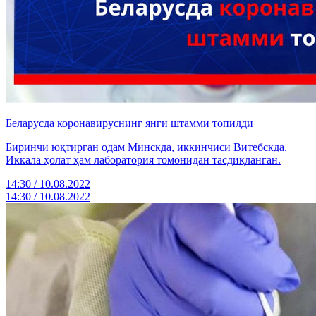
Беларусда коронавируснинг янги штамми топилди
Биринчи юқтирган одам Минскда, иккинчиси Витебскда.
Иккала ҳолат ҳам лаборатория томонидан тасдиқланган.
14:30 / 10.08.2022
14:30 / 10.08.2022