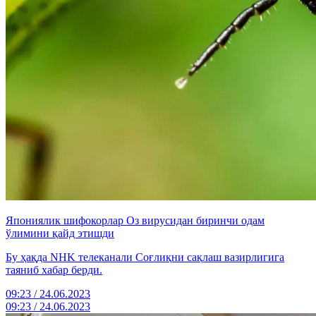
Япониялик шифокорлар Оз вирусидан биринчи одам
ўлимини қайд этишди
Бу ҳақда NHK телеканали Соғлиқни сақлаш вазирлигига
таяниб хабар берди.
09:23 / 24.06.2023
09:23 / 24.06.2023