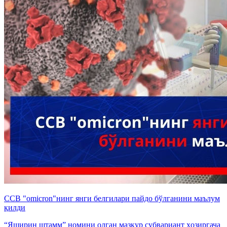
ССВ "omicron"нинг янги белгилари пайдо бўлганини маълум
қилди
“Яширин штамм” номини олган мазкур субвариант ҳозиргача