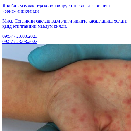
Яна бир мамлакатда коронавируснинг янги варианти —
«эрис» аниқланди
Миср Соғлиқни сақлаш вазирлиги иккита касалланиш ҳолати
қайд этилганини маълум қилди.
09:57 / 23.08.2023
09:57 / 23.08.2023