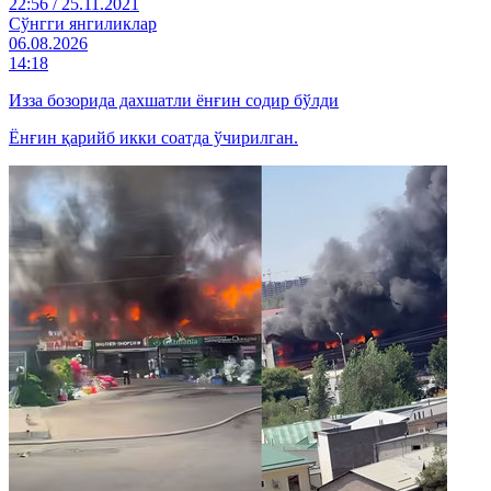
22:56 / 25.11.2021
Cўнгги янгиликлар
06.08.2026
14:18
Изза бозорида дахшатли ёнғин содир бўлди
Ёнғин қарийб икки соатда ўчирилган.