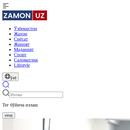
Ўзбекистон
Жаҳон
Сиёсат
Жиноят
Маданият
Спорт
Cаломатлик
Lifestyle
ўзб
Тег бўйича излаш
virus