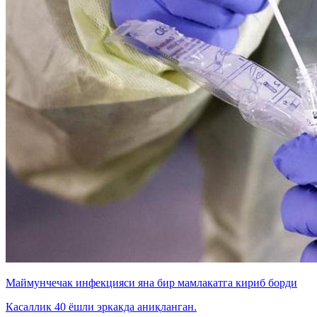
Маймунчечак инфекцияси яна бир мамлакатга кириб борди
Касаллик 40 ёшли эркакда аниқланган.