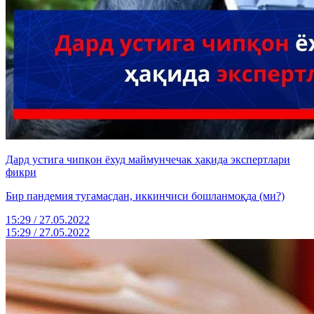
Дард устига чипқон ёхуд маймунчечак ҳақида экспертлари
фикри
Бир пандемия тугамасдан, иккинчиси бошланмоқда (ми?)
15:29 / 27.05.2022
15:29 / 27.05.2022