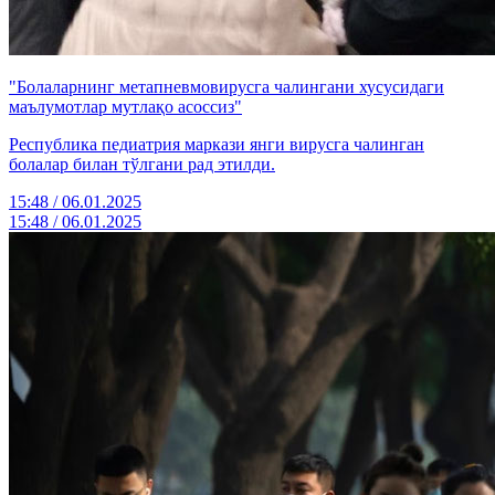
"Болаларнинг метапневмовирусга чалингани хусусидаги
маълумотлар мутлақо асоссиз"
Республика педиатрия маркази янги вирусга чалинган
болалар билан тўлгани рад этилди.
15:48 / 06.01.2025
15:48 / 06.01.2025