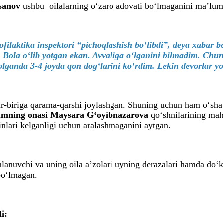
asanov
ushbu
oilalarning o‘zaro adovati bo‘lmaganini maʼlum
ofilaktika inspektori “pichoqlashish bo‘libdi”, deya xabar 
 Bola o‘lib yotgan ekan. Avvaliga o‘lganini bilmadim. Chun
 olganda 3-4 joyda qon dog‘larini ko‘rdim. Lekin devorlar 
r-biriga qarama-qarshi joylashgan. Shuning uchun ham o‘sha k
ning onasi Maysara G‘oyibnazarova
qo‘shnilarining maha
inlari kelganligi uchun aralashmaganini aytgan.
lanuvchi va uning oila aʼzolari uyning derazalari hamda do‘k
bo‘lmagan.
i: