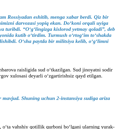
kam Rossiyadan eshitib, menga xabar berdi. Qiz bir
imizni darvozasi yopiq ekan. Do‘koni orqali uyiga
ya turibdi. “O‘g‘lingizga kislorod yetmay qoladi”, deb
 yonida kutib o‘tirdim. Turmush o‘rtog‘im to‘shakda
shibdi. O‘sha paytda bir militsiya kelib, o‘g‘limni
arova raisligida sud o‘tkazilgan. Sud jinoyatni sodir
ov xulosasi deyarli o‘zgartirishsiz qayd etilgan.
r mavjud. Shuning uchun 2-instansiya sudiga ariza
, o‘ta vahshiy qotillik qurboni bo‘lgani ularning yurak-