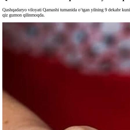
Qashqadaryo viloyati Qamashi tumanida o‘tgan yilning 9 dekabr kuni m
qiz gumon qilinmoqda.