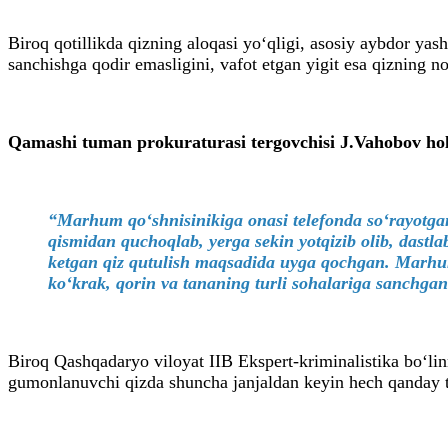
Biroq qotillikda qizning aloqasi yo‘qligi, asosiy aybdor yas
sanchishga qodir emasligini, vafot etgan yigit esa qizning 
Qamashi tuman prokuraturasi tergovchisi J.Vahobov
ho
“Marhum qo‘shnisinikiga onasi telefonda so‘rayotganin
qismidan quchoqlab, yerga sekin yotqizib olib, dast
ketgan qiz qutulish maqsadida uyga qochgan. Marhum 
ko‘krak, qorin va tananing turli sohalariga sanchga
Biroq Qashqadaryo viloyat IIB Ekspert-kriminalistika bo‘lin
gumonlanuvchi qizda shuncha janjaldan keyin hech qanday t