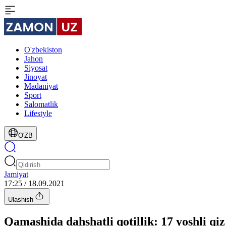
O'zbekiston
Jahon
Siyosat
Jinoyat
Madaniyat
Sport
Salomatlik
Lifestyle
O'ZB
Jamiyat
17:25 / 18.09.2021
Ulashish
Qamashida dahshatli qotillik: 17 yoshli qi