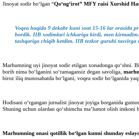
Jinoyat sodir bo‘lgan “
Qo‘ng‘irot” MFY raisi Xurshid H
Voqea haqida 9 dekabr kuni soat 15-16 lar orasida pr
bordik. IIB xodimlari ichkariga kirdi, men kirmadim.
tashqariga chiqib ketdim. IIB tezkor guruhi tasvirga
Marhumning uyi jinoyat sodir etilgan xonadonga qo‘shni. Bi
borib nima bo‘lganini so‘ramagansiz degan savoliga,
marhum
biroz iliq munosabatda bo‘lgani, voqea sodir bo‘lganida yaq
Hodisani o‘rgangan jurnalist jinoyat joyiga borganida gumon
Shuning uchun ulardan qo‘shimcha maʼlumot olish imkoni 
Marhumning onasi qotillik bo‘lgan kunni shunday eslayd