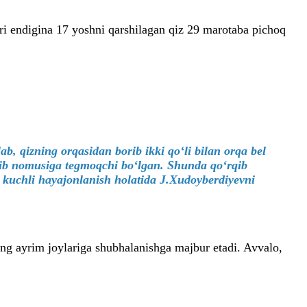
ri endigina 17 yoshni qarshilagan qiz 29 marotaba pichoq
ab, qizning orqasidan borib ikki qo‘li bilan orqa bel
chib nomusiga tegmoqchi bo‘lgan. Shunda qo‘rqib
 kuchli hayajonlanish holatida J.Xudoyberdiyevni
ing ayrim joylariga shubhalanishga majbur etadi. Avvalo,