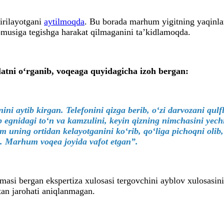
hirilayotgani
aytilmoqda
. Bu borada marhum yigitning yaqinla
nomusiga tegishga harakat qilmaganini taʼkidlamoqda.
latni o‘rganib, voqeaga quyidagicha izoh bergan:
i aytib kirgan. Telefonini qizga berib, o‘zi darvozani qulfl
lab egnidagi to‘n va kamzulini, keyin qizning nimchasini ye
uning ortidan kelayotganini ko‘rib, qo‘liga pichoqni olib,
n. Marhum voqea joyida vafot etgan”.
masi bergan ekspertiza xulosasi tergovchini ayblov xulosasin
an jarohati aniqlanmagan.