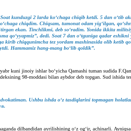
. Soat kunduzgi 2 larda ko‘chaga chiqib ketdi. 5 dan o‘tib a
n ko‘chaga chiqdim. Chiqsam, tumonat odam yig‘ilgan, qo‘shn
tirgan ekan. Tinchlikmi, deb so‘radim. Yonida ikkita militsi
osma qo‘yyapmiz”, dedi. Soat 7 dan o‘tguniga qadar eshikni
a kirib chiqqunimcha tez yordam mashinasida olib ketib qoli
i aytdi. Hammamiz hang-mang bo‘lib qoldik”.
tyabr kuni jinoiy ishlar bo‘yicha Qamashi tuman sudida F.Qamb
odeksining 98-moddasi bilan aybdor deb topgan. Sud ishida terg
dvokatiman. Ushbu ishda o‘z tasdiqlarini topmagan holatla
va.
aganda dilbandidan ayrilishining o‘z og‘ir, achinarli. Ayniqsa