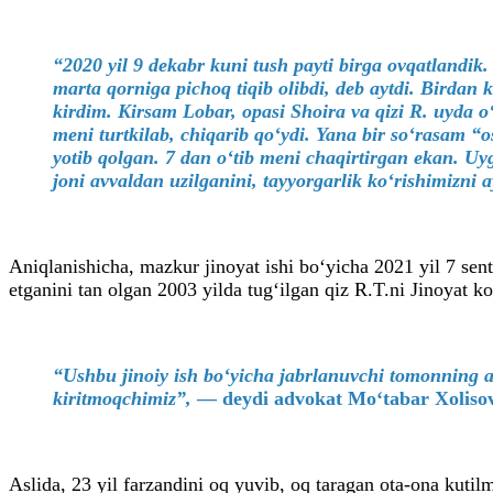
“2020 yil 9 dekabr kuni tush payti birga ovqatlandik
marta qorniga pichoq tiqib olibdi, deb aytdi. Birda
kirdim. Kirsam Lobar, opasi Shoira va qizi R. uyda o‘
meni turtkilab, chiqarib qo‘ydi. Yana bir so‘rasam “
yotib qolgan. 7 dan o‘tib meni chaqirtirgan ekan. Uyg
joni avvaldan uzilganini, tayyorgarlik ko‘rishimizn
Aniqlanishicha, mazkur jinoyat ishi bo‘yicha 2021 yil 7 sen
etganini tan olgan 2003 yilda tug‘ilgan qiz R.T.ni Jinoyat k
“Ushbu jinoiy ish bo‘yicha jabrlanuvchi tomonning a
kiritmoqchimiz”,
— deydi advokat Moʻtabar Xoliso
Aslida, 23 yil farzandini oq yuvib, oq taragan ota-ona kutilm