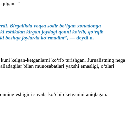
 qilgan.
“
berdi. Birgalikda voqea sodir bo‘lgan xonadonga
ki eshikdan kirgan joydagi qonni ko‘rib, qo‘rqib
yoki boshqa joylarda ko‘rmadim
”, — deydi u.
uni kelgan-ketganlarni ko‘rib turishgan. Jurnalistning nega
lladagilar bilan munosabatlari yaxshi emasligi, o‘zlari
onning eshigini suvab, ko‘chib ketganini aniqlagan.