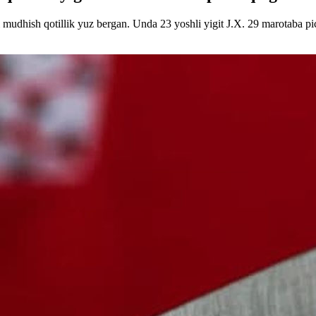
udhish qotillik yuz bergan. Unda 23 yoshli yigit J.X. 29 marotaba pic