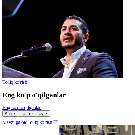
To'liq ko'rish
Eng ko'p o'qilganlar
Eng ko'p o'qilganlar
Kunlik
Haftalik
Oylik
Mavzuga oid
To'liq ko'rish