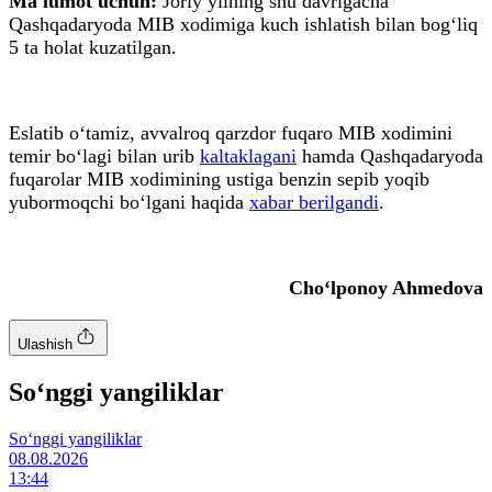
Ma'lumot uchun:
Joriy yilning shu davrigacha
Qashqadaryoda MIB xodimiga kuch ishlatish bilan bog‘liq
5 ta holat kuzatilgan.
Eslatib o‘tamiz, avvalroq qarzdor fuqaro MIB xodimini
temir bo‘lagi bilan urib
kaltaklagani
hamda Qashqadaryoda
fuqarolar MIB xodimining ustiga benzin sepib yoqib
yubormoqchi bo‘lgani haqida
xabar berilgаndi
.
Cho‘lponoy Ahmedova
Ulashish
So‘nggi yangiliklar
So‘nggi yangiliklar
08.08.2026
13:44