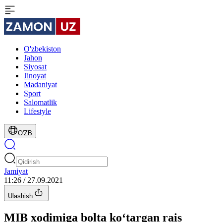
O'zbekiston
Jahon
Siyosat
Jinoyat
Madaniyat
Sport
Salomatlik
Lifestyle
O'ZB
Jamiyat
11:26 / 27.09.2021
Ulashish
MIB xodimiga bolta ko‘targan rais