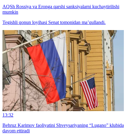
AQSh Rossiya va Eronga qarshi sanksiyalarni kuchaytirilishi
mumkin
Tegishli qonun loyihasi Senat tomonidan ma’qullandi.
13:32
Behruz Karimov faoliyatini Shveysariyaning “Lugano” klubida
davom ettiradi