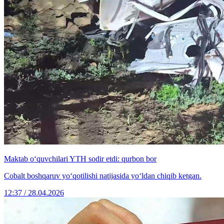
Maktab o‘quvchilari YTH sodir etdi: qurbon bor
Cobalt boshqaruv yo‘qotilishi natijasida yo‘ldan chiqib ketgan.
12:37 / 28.04.2026