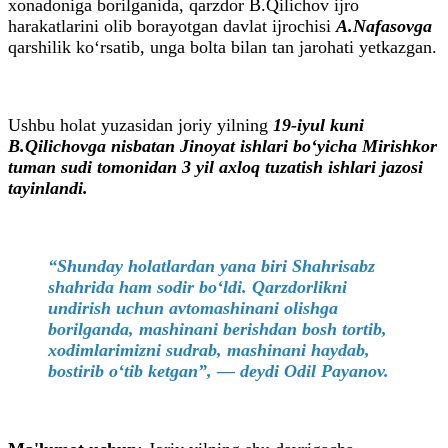
xonadoniga borilganida, qarzdor B.Qilichov ijro
harakatlarini olib borayotgan davlat ijrochisi
A.Nafasovga
qarshilik ko‘rsatib, unga bolta bilan tan jarohati yetkazgan.
Ushbu holat yuzasidan joriy yilning
19-iyul kuni
B.Qilichovga nisbatan Jinoyat
ishlari bo‘yicha Mirishkor
tuman sudi tomonidan 3 yil axloq tuzatish ishlari jazosi
tayinlandi.
“Shunday holatlardan yana biri Shahrisabz
shahrida ham sodir bo‘ldi. Qarzdorlikni
undirish uchun avtomashinani olishga
borilganda, mashinani berishdan bosh tortib,
xodimlarimizni sudrab, mashinani haydab,
bostirib o‘tib ketgan”, — deydi Odil Payanov.