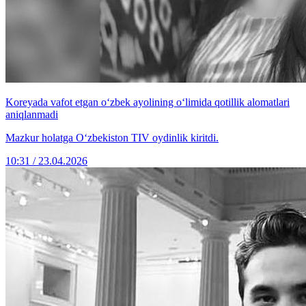
Koreyada vafot etgan o‘zbek ayolining o‘limida qotillik alomatlari
aniqlanmadi
Mazkur holatga O‘zbekiston TIV oydinlik kiritdi.
10:31 / 23.04.2026