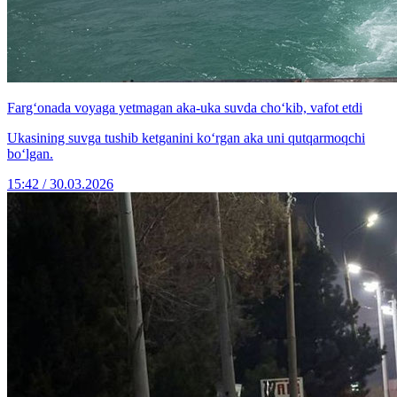
Farg‘onada voyaga yetmagan aka-uka suvda cho‘kib, vafot etdi
Ukasining suvga tushib ketganini ko‘rgan aka uni qutqarmoqchi
bo‘lgan.
15:42 / 30.03.2026