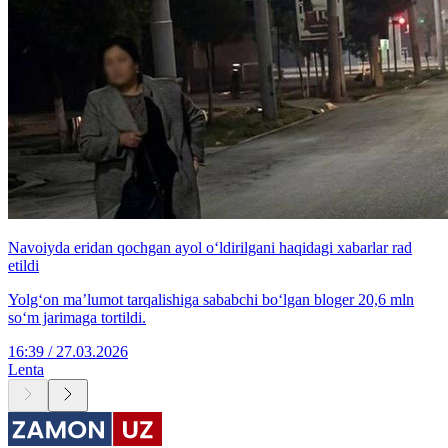
Navoiyda eridan qochgan ayol o‘ldirilgani haqidagi xabarlar rad
etildi
Yolg‘on ma’lumot tarqalishiga sababchi bo‘lgan bloger 20,6 mln
so‘m jarimaga tortildi.
16:39 / 27.03.2026
Lenta