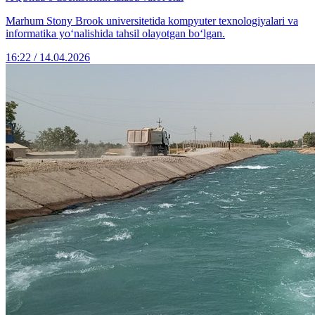
Marhum Stony Brook universitetida kompyuter texnologiyalari va
informatika yo‘nalishida tahsil olayotgan bo‘lgan.
16:22 / 14.04.2026