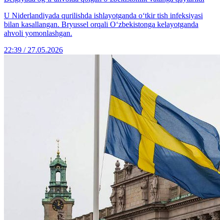
U Niderlandiyada qurilishda ishlayotganda o‘tkir tish infeksiyasi
bilan kasallangan. Bryussel orqali O‘zbekistonga kelayotganda
ahvoli yomonlashgan.
22:39 / 27.05.2026