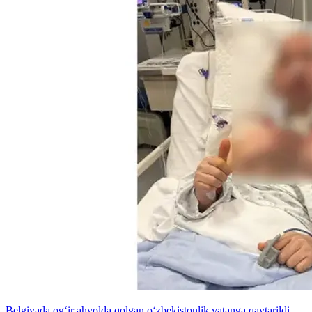
Belgiyada og‘ir ahvolda qolgan o‘zbekistonlik vatanga qaytarildi