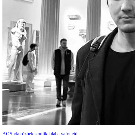
AQShda o‘zbekistonlik talaba vafot etdi