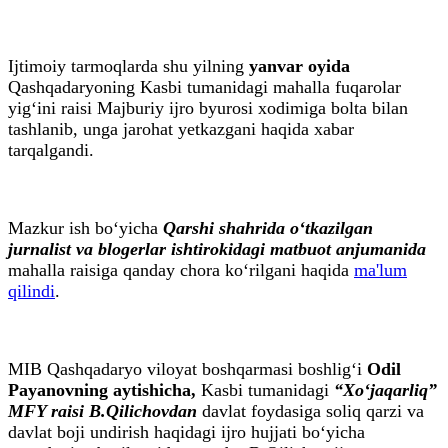
Ijtimoiy tarmoqlarda shu yilning
yanvar oyida
Qashqadaryoning Kasbi tumanidagi mahalla fuqarolar
yig‘ini raisi Majburiy ijro byurosi xodimiga bolta bilan
tashlanib, unga jarohat yetkazgani haqida xabar
tarqalgandi.
Маzkur ish bo‘yicha
Qarshi shahrida o‘tkazilgan
jurnalist va blogerlar ishtirokidagi matbuot anjumanida
mahalla raisiga qanday chora ko‘rilgani haqida
ma'lum
qilindi
.
MIB Qashqadaryo viloyat boshqarmasi boshlig‘i
Odil
Payanovning aytishicha,
Kasbi tumanidagi
“Xo‘jaqarliq”
MFY raisi B.Qilichovdan
davlat foydasiga soliq qarzi va
davlat boji undirish haqidagi ijro hujjati bo‘yicha