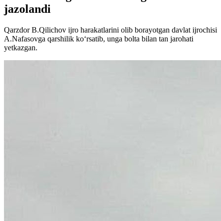
jazolandi
Qarzdor B.Qilichov ijro harakatlarini olib borayotgan davlat ijrochisi
A.Nafasovga qarshilik ko‘rsatib, unga bolta bilan tan jarohati
yetkazgan.