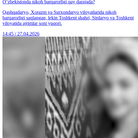
O‘zbekistonda nikoh barqarorligi qay darajada?
Qashqadaryo, Xorazm va Surxondaryo viloyatlarida nikoh
barqarorligi saqlangan, lekin Toshkent shahri, Sirdaryo va Toshkent
viloyatida ajrimlar soni yuqori.
14:45 / 27.04.2026