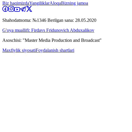
Biz haqimizda
Yangiliklar
Aloqa
Bizning jamoa
Shahodatnoma: №1346 Berilgan sana: 28.05.2020
G'oya muallifi: Firdavs Fridunovich Abduxalikov
Asoschisi: "Master Media Production and Broadcast"
Maxfiylik siyosati
Foydalanish shartlari