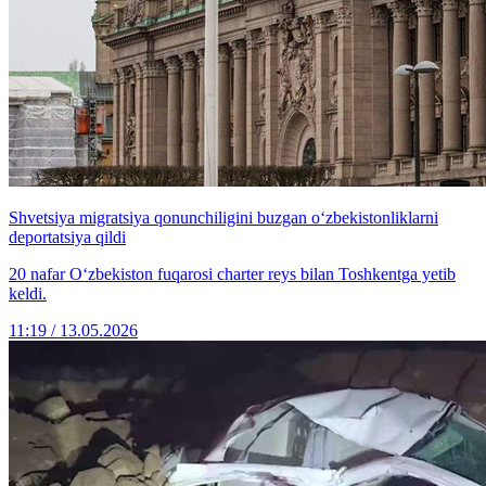
Shvetsiya migratsiya qonunchiligini buzgan o‘zbekistonliklarni
deportatsiya qildi
20 nafar O‘zbekiston fuqarosi charter reys bilan Toshkentga yetib
keldi.
11:19 / 13.05.2026