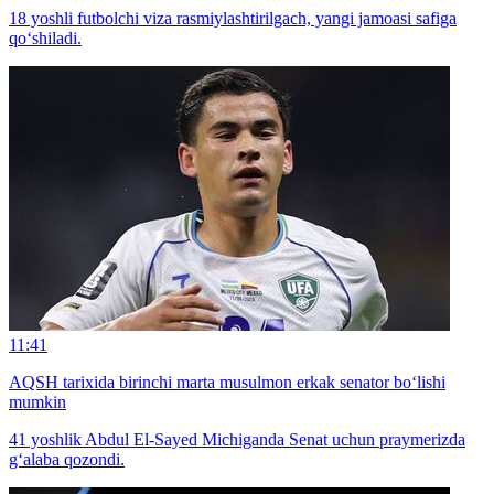
18 yoshli futbolchi viza rasmiylashtirilgach, yangi jamoasi safiga
qo‘shiladi.
11:41
AQSH tarixida birinchi marta musulmon erkak senator bo‘lishi
mumkin
41 yoshlik Abdul El-Sayed Michiganda Senat uchun praymerizda
g‘alaba qozondi.