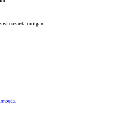
ldi.
osi nazarda tutilgan.
tirmoqda.