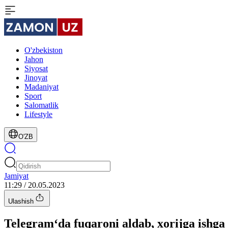
O'zbekiston
Jahon
Siyosat
Jinoyat
Madaniyat
Sport
Salomatlik
Lifestyle
O'ZB
Jamiyat
11:29 / 20.05.2023
Ulashish
Telegram‘da fuqaroni aldab, xorijga ishga