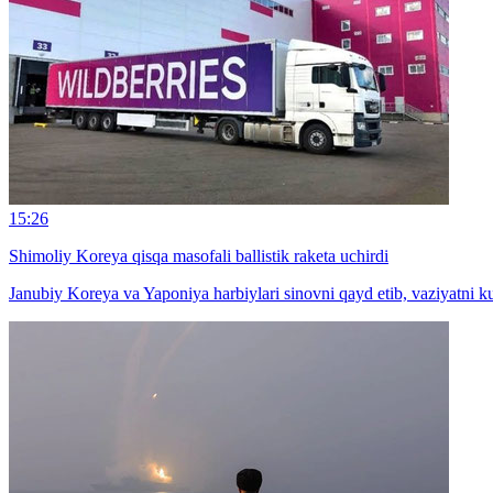
15:26
Shimoliy Koreya qisqa masofali ballistik raketa uchirdi
Janubiy Koreya va Yaponiya harbiylari sinovni qayd etib, vaziyatni ku