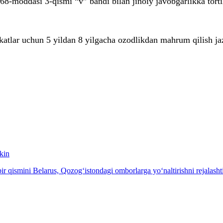
8-moddasi 3-qismi “v” bandi bilan jinoiy javobgarlikka torti
atlar uchun 5 yildan 8 yilgacha ozodlikdan mahrum qilish jaz
kin
 qismini Belarus, Qozog‘istondagi omborlarga yo‘naltirishni rejalash