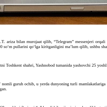
.T. ariza bilan murojaat qilib, “Telegram” messenjeri orqal
000 so‘m pullarini qo‘lga kiritganligini maʼlum qilib, ushbu s
yatni Toshkent shahri, Yashnobod tumanida yashovchi 25 yoshli
nomli guruh ochib, u yerda dunyoning turli mamlakatlariga is
lgan.