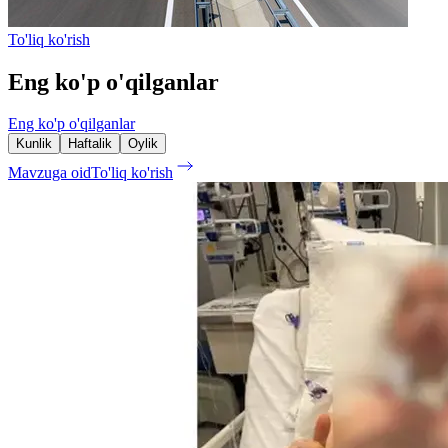
To'liq ko'rish
Eng ko'p o'qilganlar
Eng ko'p o'qilganlar
Kunlik
Haftalik
Oylik
Mavzuga oid
To'liq ko'rish