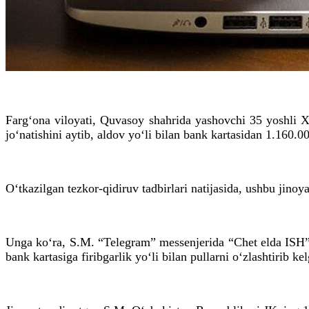
Farg‘ona viloyati, Quvasoy shahrida yashovchi 35 yoshli X
jo‘natishini aytib, aldov yo‘li bilan bank kartasidan 1.160.
O‘tkazilgan tezkor-qidiruv tadbirlari natijasida, ushbu jino
Unga ko‘ra, S.M. “Telegram” messenjerida “Chet elda ISH” 
bank kartasiga firibgarlik yo‘li bilan pullarni o‘zlashtirib ke