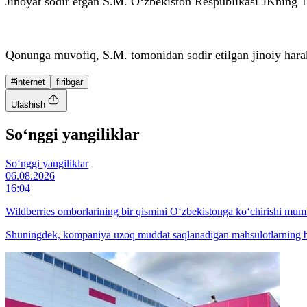
Jinoyat sodir etgan S.M. O‘zbekiston Respublikasi JKning 16
Qonunga muvofiq, S.M. tomonidan sodir etilgan jinoiy harak
#internet
firibgar
Ulashish
So‘nggi yangiliklar
So‘nggi yangiliklar
06.08.2026
16:04
Wildberries omborlarining bir qismini O‘zbekistonga ko‘chirishi mum
Shuningdek, kompaniya uzoq muddat saqlanadigan mahsulotlarning bir