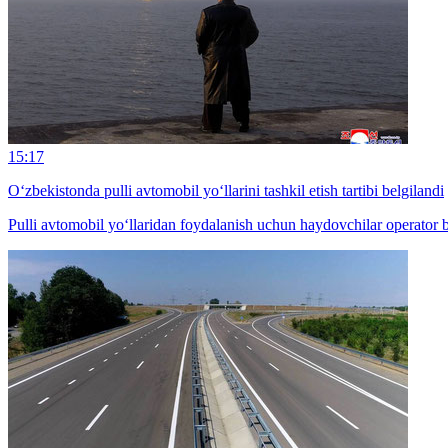
15:17
O‘zbekistonda pulli avtomobil yo‘llarini tashkil etish tartibi belgilandi
Pulli avtomobil yo‘llaridan foydalanish uchun haydovchilar operator