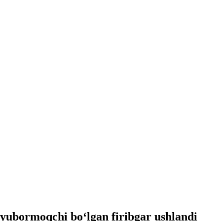
 yubormoqchi bo‘lgan firibgar ushlandi