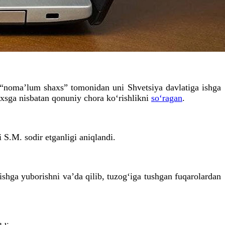
i “nomaʼlum shaxs” tomonidan uni Shvetsiya davlatiga ishga
haxsga nisbatan qonuniy chora ko‘rishlikni
so‘ragan
.
 S.M. sodir etganligi aniqlandi.
hga yuborishni vaʼda qilib, tuzog‘iga tushgan fuqarolardan