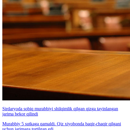
Sirdaryoda sobiq murabbiyi shilqimlik qilgan qizga tayinlangan
jarima bekor qilindi
Murabbiy 5 sutkaga qamaldi. Qiz xiyobonda baqir-chaqir qilgani
uchun jarimaga tortilgan edi.