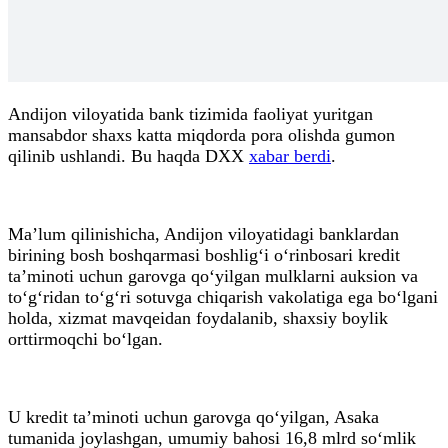
Andijon viloyatida bank tizimida faoliyat yuritgan
mansabdor shaxs katta miqdorda pora olishda gumon
qilinib ushlandi. Bu haqda DXX
xabar berdi
.
Ma’lum qilinishicha, Andijon viloyatidagi banklardan
birining bosh boshqarmasi boshlig‘i o‘rinbosari kredit
ta’minoti uchun garovga qo‘yilgan mulklarni auksion va
to‘g‘ridan to‘g‘ri sotuvga chiqarish vakolatiga ega bo‘lgani
holda, xizmat mavqeidan foydalanib, shaxsiy boylik
orttirmoqchi bo‘lgan.
U kredit ta’minoti uchun garovga qo‘yilgan, Asaka
tumanida joylashgan, umumiy bahosi 16,8 mlrd so‘mlik