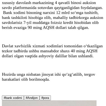
xususiy davolash markazining 4 qavatli binosi auksion
savdo platformasida sotuvdan qaytganligidan foydalangan.
Bank xodimi binoning narxini 12 mlrd so‘mga tushirib,
bank tashkiloti hisobiga olib, mahalliy tadbirkorga auksion
savdolarisiz 7-yil muddatga foizsiz kredit hisobidan olib
berish evaziga 90 ming AQSH dollari talab qilgan.
Davlat xavfsizlik xizmati xodimlari tomonidan o‘tkazilgan
tezkor tadbirda ushbu mansabdor shaxs 40 ming AQSH
dollari olgan vaqtida ashyoviy dalillar bilan ushlandi.
Hozirda unga nisbatan jinoyat ishi qo‘zg‘atilib, tergov
harakatlari olib borilmoqda.
#bank xodimi
#Andijon
#pora