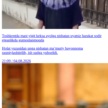
Toshkentda mast yigit keksa ayolga nisbatan uyatsiz harakat sodir
etganlikda gumonlanmoqda
Holat yuzasidan unga nisbatan ma’muriy bayonnoma
rasmiylashtirilib, ish sudga yuborildi.
21:09 / 04.08.2026