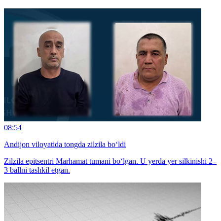
08:54
Andijon viloyatida tongda zilzila bo‘ldi
Zilzila epitsentri Marhamat tumani bo‘lgan. U yerda yer silkinishi 2–
3 ballni tashkil etgan.