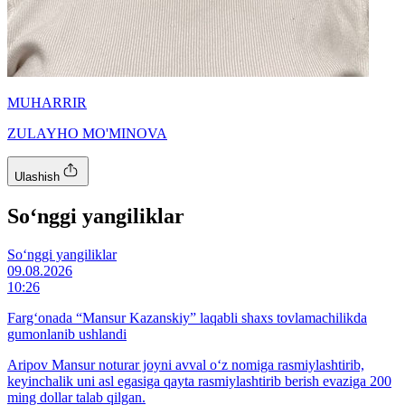
MUHARRIR
ZULAYHO MO'MINOVA
Ulashish
So‘nggi yangiliklar
So‘nggi yangiliklar
09.08.2026
10:26
Farg‘onada “Mansur Kazanskiy” laqabli shaxs tovlamachilikda
gumonlanib ushlandi
Aripov Mansur noturar joyni avval o‘z nomiga rasmiylashtirib,
keyinchalik uni asl egasiga qayta rasmiylashtirib berish evaziga 200
ming dollar talab qilgan.