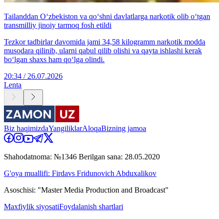
Tailanddan O‘zbekiston va qo‘shni davlatlarga narkotik olib o‘tgan
transmilliy jinoiy tarmoq fosh etildi
Tezkor tadbirlar davomida jami 34,58 kilogramm narkotik modda
musodara qilinib, ularni qabul qilib olishi va qayta ishlashi kerak
bo‘lgan shaxs ham qo‘lga olindi.
20:34 / 26.07.2026
Lenta
Biz haqimizda
Yangiliklar
Aloqa
Bizning jamoa
Shahodatnoma: №1346 Berilgan sana: 28.05.2020
G'oya muallifi: Firdavs Fridunovich Abduxalikov
Asoschisi: "Master Media Production and Broadcast"
Maxfiylik siyosati
Foydalanish shartlari