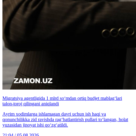
Migratsiya agentligida 1 mlrd so‘mdan ortiq budjet mablag‘lari
talon-toroj qilingani aniqlandi
Ayrim xodimlarga ishlamagan davri uchun ish haqi va
qonunchilikka zid ravishda rag‘batlantirish pullari to‘langan, holat
yuzasidan jinoyat ishi qo‘zg‘atildi.
21:04 / 05.08.2026