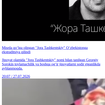
Misrda qo‘lga olingan "Jora Tashkentskiy" O‘zbekistonga
ekstraditsiya qilindi
Jinoyat olamida "Jora Tashkentskiy" nomi bilan tanilgan Georgiy
Sorokin tovlamachilik va boshqa og‘ir jinoyatlarni sodir etganlikda
ayblanmoqda.
20:07 / 27.07.2026