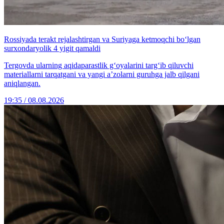
Rossiyada terakt rejalashtirgan va Suriyaga ketmoqchi bo‘lgan
surxondaryolik 4 yigit qamaldi
Tergovda ularning aqidaparastlik g‘oyalarini targ‘ib qiluvchi
materiallarni tarqatgani va yangi a’zolarni guruhga jalb qilgani
aniqlangan.
19:35 / 08.08.2026