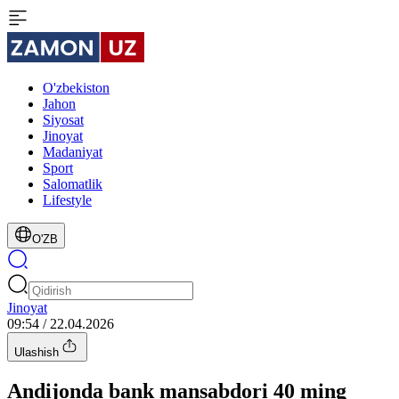
O'zbekiston
Jahon
Siyosat
Jinoyat
Madaniyat
Sport
Salomatlik
Lifestyle
O'ZB
Jinoyat
09:54 / 22.04.2026
Ulashish
Andijonda bank mansabdori 40 ming