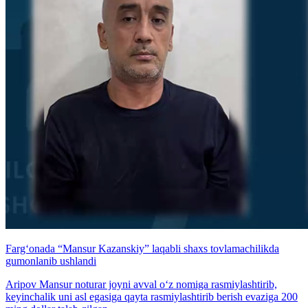
Farg‘onada “Mansur Kazanskiy” laqabli shaxs tovlamachilikda
gumonlanib ushlandi
Aripov Mansur noturar joyni avval o‘z nomiga rasmiylashtirib,
keyinchalik uni asl egasiga qayta rasmiylashtirib berish evaziga 200