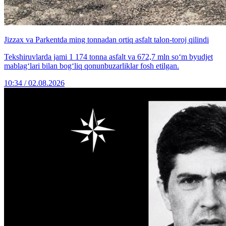
Jizzax va Parkentda ming tonnadan ortiq asfalt talon-toroj qilindi
Tekshiruvlarda jami 1 174 tonna asfalt va 672,7 mln so‘m byudjet
mablag‘lari bilan bog‘liq qonunbuzarliklar fosh etilgan.
10:34 / 02.08.2026