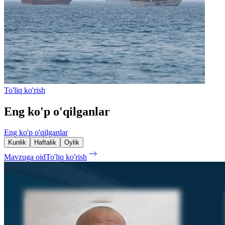
To'liq ko'rish
Eng ko'p o'qilganlar
Eng ko'p o'qilganlar
Kunlik
Haftalik
Oylik
Mavzuga oid
To'liq ko'rish