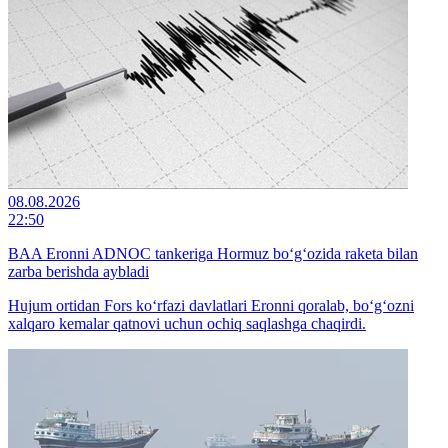
08.08.2026
22:50
BAA Eronni ADNOC tankeriga Hormuz bo‘g‘ozida raketa bilan
zarba berishda aybladi
Hujum ortidan Fors ko‘rfazi davlatlari Eronni qoralab, bo‘g‘ozni
xalqaro kemalar qatnovi uchun ochiq saqlashga chaqirdi.