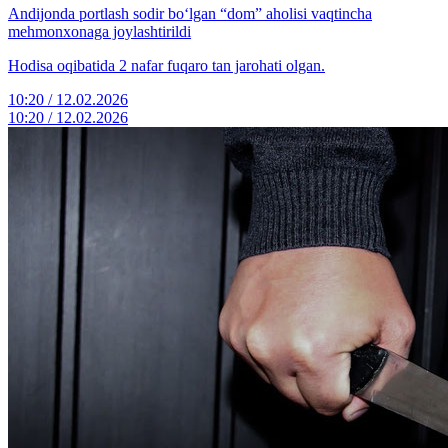
Andijonda portlash sodir bo‘lgan “dom” aholisi vaqtincha
mehmonxonaga joylashtirildi
Hodisa oqibatida 2 nafar fuqaro tan jarohati olgan.
10:20 / 12.02.2026
10:20 / 12.02.2026