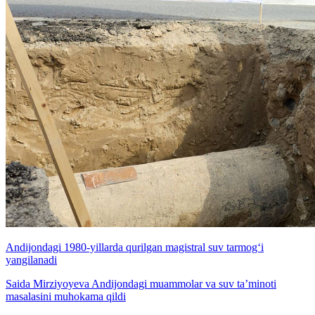
Andijondagi 1980-yillarda qurilgan magistral suv tarmog‘i
yangilanadi
Saida Mirziyoyeva Andijondagi muammolar va suv ta’minoti
masalasini muhokama qildi