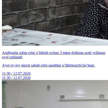
Andijonda sobiq erini o‘ldirish uchun 3 ming dollarga qotil yollagan
ayol ushlandi
Ayol uy-joy nizosi sabab erini qasddan o‘ldirmoqchi bo‘lgan.
11:30 / 12.07.2026
11:30 / 12.07.2026