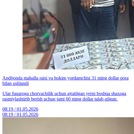
Andijonda mahalla raisi va hokim yordamchisi 31 ming dollar pora
bilan ushlandi
Ular fuqaroga chorvachilik uchun ajratilgan yerni boshqa shaxsga
rasmiylashtirib berish uchun jami 60 ming dollar talab qilgan.
08:19 / 01.05.2026
08:19 / 01.05.2026