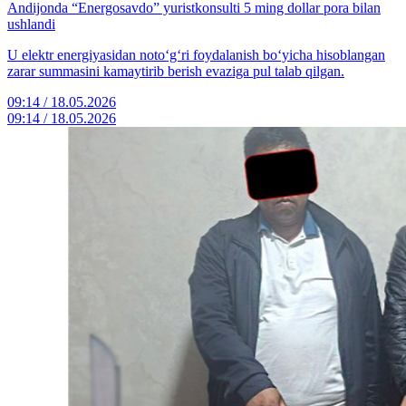
Andijonda “Energosavdo” yuristkonsulti 5 ming dollar pora bilan
ushlandi
U elektr energiyasidan noto‘g‘ri foydalanish bo‘yicha hisoblangan
zarar summasini kamaytirib berish evaziga pul talab qilgan.
09:14 / 18.05.2026
09:14 / 18.05.2026