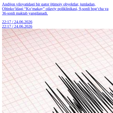
Andijon viloyatidagi bir qator ijtimoiy obyektlar, jumladan,
Oltinko‘ldagi “Ko‘makay” oilaviy poliklinikasi, 9-sonli bog‘cha va
36-sonli maktab yangilanadi.
22:17 / 24.06.2026
22:17 / 24.06.2026