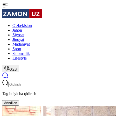
O'zbekiston
Jahon
Siyosat
Jinoyat
Madaniyat
Sport
Salomatlik
Lifestyle
O'ZB
Tag bo'yicha qidirish
#Andijon