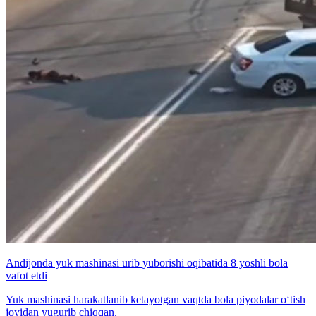
Andijonda yuk mashinasi urib yuborishi oqibatida 8 yoshli bola
vafot etdi
Yuk mashinasi harakatlanib ketayotgan vaqtda bola piyodalar o‘tish
joyidan yugurib chiqqan.