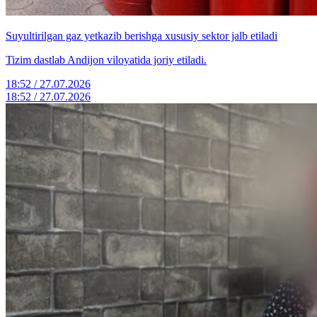
Suyultirilgan gaz yetkazib berishga xususiy sektor jalb etiladi
Tizim dastlab Andijon viloyatida joriy etiladi.
18:52 / 27.07.2026
18:52 / 27.07.2026