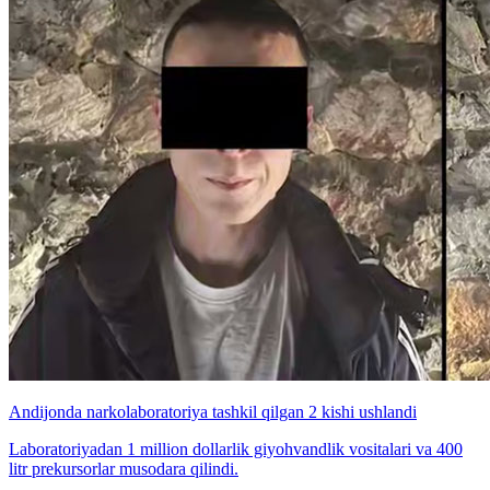
Andijonda narkolaboratoriya tashkil qilgan 2 kishi ushlandi
Laboratoriyadan 1 million dollarlik giyohvandlik vositalari va 400
litr prekursorlar musodara qilindi.