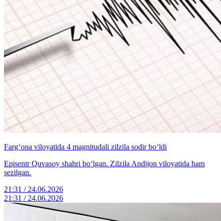
Farg‘ona viloyatida 4 magnitudali zilzila sodir bo‘ldi
Episentr Quvasoy shahri bo‘lgan. Zilzila Andijon viloyatida ham
sezilgan.
21:31 / 24.06.2026
21:31 / 24.06.2026