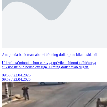
Andijonda bank mansabdori 40 ming dollar pora bilan ushlandi
U kredit ta’minoti uchun garovga qo‘yilgan binoni tadbirkorga
auksionsiz olib berish evaziga 90 ming dollar talab qilgan.
09:58 / 22.04.2026
09:58 / 22.04.2026