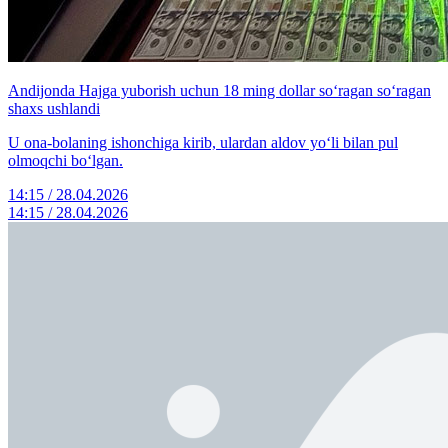
Andijonda Hajga yuborish uchun 18 ming dollar so‘ragan so‘ragan
shaxs ushlandi
U ona-bolaning ishonchiga kirib, ulardan aldov yo‘li bilan pul
olmoqchi bo‘lgan.
14:15 / 28.04.2026
14:15 / 28.04.2026