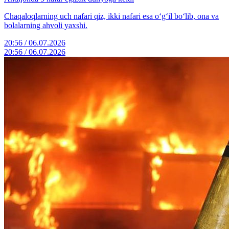
Chaqaloqlarning uch nafari qiz, ikki nafari esa o‘g‘il bo‘lib, ona va
bolalarning ahvoli yaxshi.
20:56 / 06.07.2026
20:56 / 06.07.2026