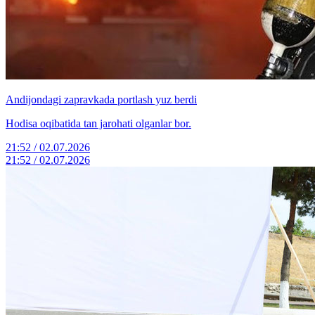
Andijondagi zapravkada portlash yuz berdi
Hodisa oqibatida tan jarohati olganlar bor.
21:52 / 02.07.2026
21:52 / 02.07.2026