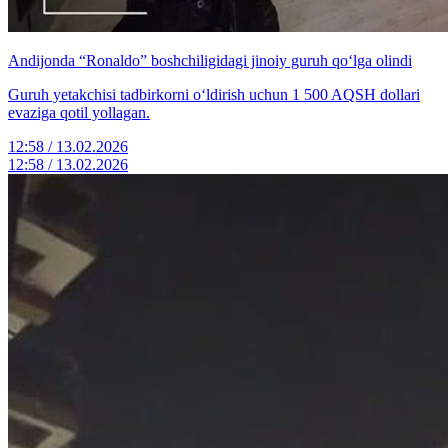
Andijonda “Ronaldo” boshchiligidagi jinoiy guruh qo‘lga olindi
Guruh yetakchisi tadbirkorni o‘ldirish uchun 1 500 AQSH dollari
evaziga qotil yollagan.
12:58 / 13.02.2026
12:58 / 13.02.2026