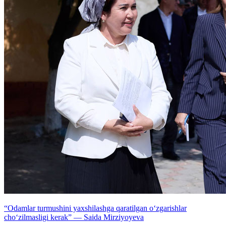
“Odamlar turmushini yaxshilashga qaratilgan o‘zgarishlar
cho‘zilmasligi kerak” — Saida Mirziyoyeva