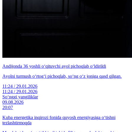
Andijonda 36 yoshli o‘qituvchi ayol pichoqlab o‘ldirildi
Ayolni turmush o‘rtog‘i pichoqlab, so‘ng o‘z joniga qasd qilgan.
11:24 / 29.01.2026
11:24 / 29.01.2026
So‘nggi yangiliklar
09.08.2026
20:07
Kuba energetika inqirozi fonida quyosh energiyasiga o‘tishni
tezlashtirmoqda