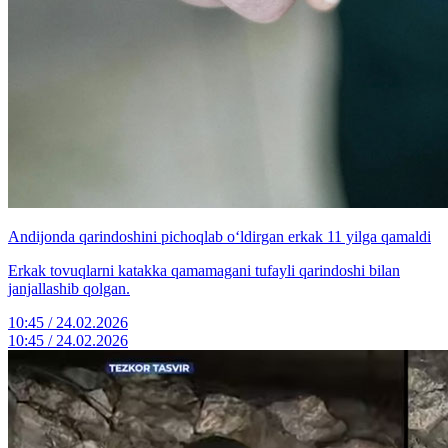
Andijonda qarindoshini pichoqlab o‘ldirgan erkak 11 yilga qamaldi
Erkak tovuqlarni katakka qamamagani tufayli qarindoshi bilan
janjallashib qolgan.
10:45 / 24.02.2026
10:45 / 24.02.2026