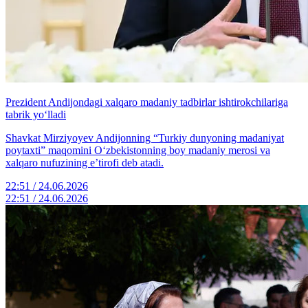
Prezident Andijondagi xalqaro madaniy tadbirlar ishtirokchilariga
tabrik yo‘lladi
Shavkat Mirziyoyev Andijonning “Turkiy dunyoning madaniyat
poytaxti” maqomini O‘zbekistonning boy madaniy merosi va
xalqaro nufuzining e’tirofi deb atadi.
22:51 / 24.06.2026
22:51 / 24.06.2026