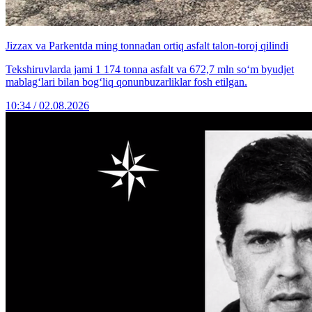
Jizzax va Parkentda ming tonnadan ortiq asfalt talon-toroj qilindi
Tekshiruvlarda jami 1 174 tonna asfalt va 672,7 mln so‘m byudjet
mablag‘lari bilan bog‘liq qonunbuzarliklar fosh etilgan.
10:34 / 02.08.2026