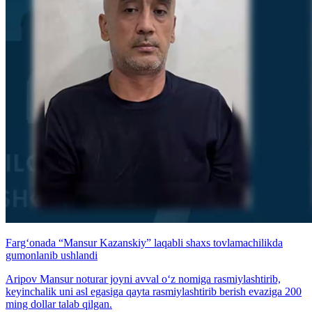
Farg‘onada “Mansur Kazanskiy” laqabli shaxs tovlamachilikda
gumonlanib ushlandi
Aripov Mansur noturar joyni avval o‘z nomiga rasmiylashtirib,
keyinchalik uni asl egasiga qayta rasmiylashtirib berish evaziga 200
ming dollar talab qilgan.