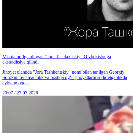
Misrda qo‘lga olingan "Jora Tashkentskiy" O‘zbekistonga
ekstraditsiya qilindi
Jinoyat olamida "Jora Tashkentskiy" nomi bilan tanilgan Georgiy
Sorokin tovlamachilik va boshqa og‘ir jinoyatlarni sodir etganlikda
ayblanmoqda.
20:07 / 27.07.2026