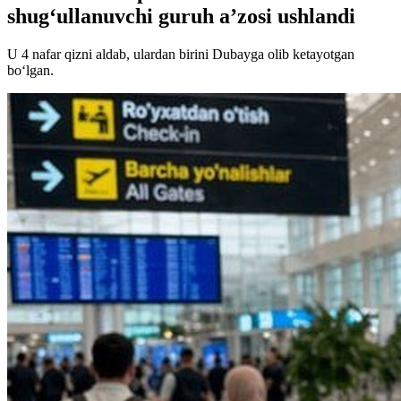
shug‘ullanuvchi guruh a’zosi ushlandi
U 4 nafar qizni aldab, ulardan birini Dubayga olib ketayotgan
bo‘lgan.