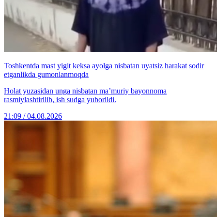
Toshkentda mast yigit keksa ayolga nisbatan uyatsiz harakat sodir
etganlikda gumonlanmoqda
Holat yuzasidan unga nisbatan ma’muriy bayonnoma
rasmiylashtirilib, ish sudga yuborildi.
21:09 / 04.08.2026