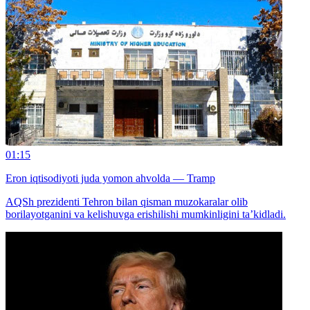
01:15
Eron iqtisodiyoti juda yomon ahvolda — Tramp
AQSh prezidenti Tehron bilan qisman muzokaralar olib
borilayotganini va kelishuvga erishilishi mumkinligini ta’kidladi.