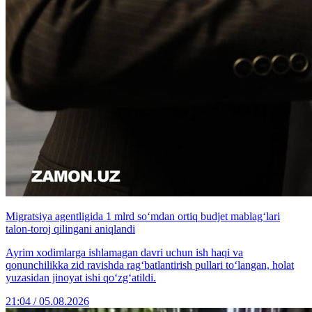
Migratsiya agentligida 1 mlrd so‘mdan ortiq budjet mablag‘lari
talon-toroj qilingani aniqlandi
Ayrim xodimlarga ishlamagan davri uchun ish haqi va
qonunchilikka zid ravishda rag‘batlantirish pullari to‘langan, holat
yuzasidan jinoyat ishi qo‘zg‘atildi.
21:04 / 05.08.2026