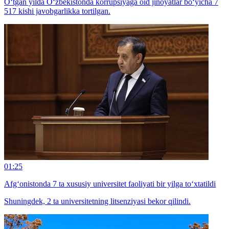
Oʻtgan yilda Oʻzbekistonda korrupsiyaga oid jinoyatlar bo‘yicha 7
517 kishi javobgarlikka tortilgan.
01:25
Afg‘onistonda 7 ta xususiy universitet faoliyati bir yilga to‘xtatildi
Shuningdek, 2 ta universitetning litsenziyasi bekor qilindi.