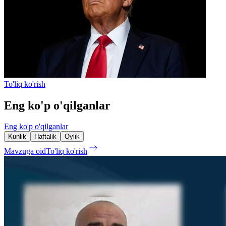
To'liq ko'rish
Eng ko'p o'qilganlar
Eng ko'p o'qilganlar
Kunlik
Haftalik
Oylik
Mavzuga oid
To'liq ko'rish