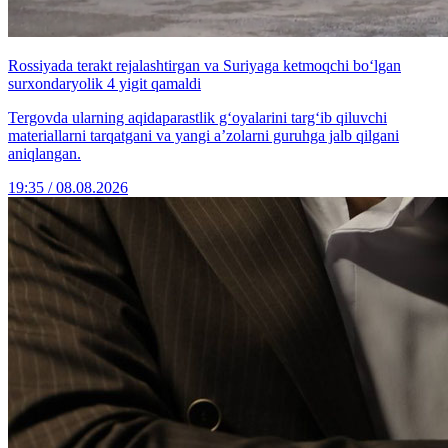
Rossiyada terakt rejalashtirgan va Suriyaga ketmoqchi bo‘lgan
surxondaryolik 4 yigit qamaldi
Tergovda ularning aqidaparastlik g‘oyalarini targ‘ib qiluvchi
materiallarni tarqatgani va yangi a’zolarni guruhga jalb qilgani
aniqlangan.
19:35 / 08.08.2026