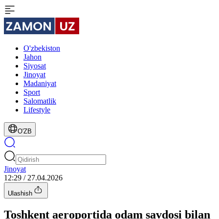
O'zbekiston
Jahon
Siyosat
Jinoyat
Madaniyat
Sport
Salomatlik
Lifestyle
O'ZB
Jinoyat
12:29 / 27.04.2026
Ulashish
Toshkent aeroportida odam savdosi bilan