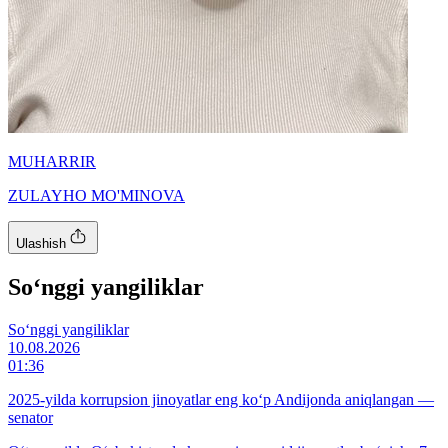
MUHARRIR
ZULAYHO MO'MINOVA
Ulashish
So‘nggi yangiliklar
So‘nggi yangiliklar
10.08.2026
01:36
2025-yilda korrupsion jinoyatlar eng ko‘p Andijonda aniqlangan —
senator