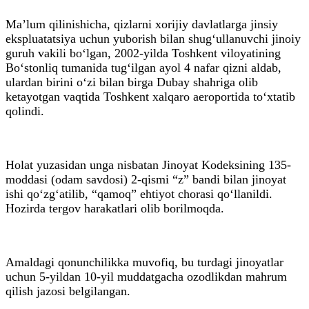
Ma’lum qilinishicha, qizlarni xorijiy davlatlarga jinsiy
ekspluatatsiya uchun yuborish bilan shug‘ullanuvchi jinoiy
guruh vakili bo‘lgan, 2002-yilda Toshkent viloyatining
Bo‘stonliq tumanida tug‘ilgan ayol 4 nafar qizni aldab,
ulardan birini o‘zi bilan birga Dubay shahriga olib
ketayotgan vaqtida Toshkent xalqaro aeroportida to‘xtatib
qolindi.
Holat yuzasidan unga nisbatan Jinoyat Kodeksining 135-
moddasi (odam savdosi) 2-qismi “z” bandi bilan jinoyat
ishi qo‘zg‘atilib, “qamoq” ehtiyot chorasi qo‘llanildi.
Hozirda tergov harakatlari olib borilmoqda.
Amaldagi qonunchilikka muvofiq, bu turdagi jinoyatlar
uchun 5-yildan 10-yil muddatgacha ozodlikdan mahrum
qilish jazosi belgilangan.