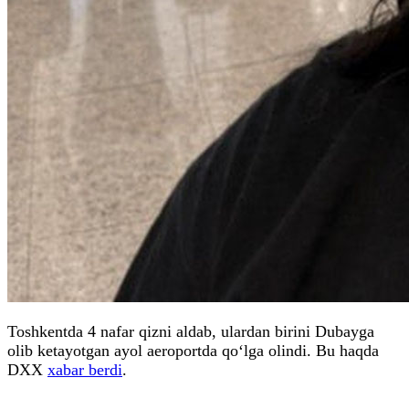
Toshkentda 4 nafar qizni aldab, ulardan birini Dubayga
olib ketayotgan ayol aeroportda qo‘lga olindi. Bu haqda
DXX
xabar berdi
.