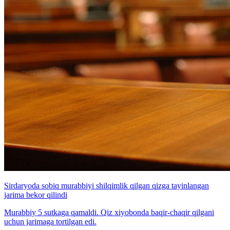
Sirdaryoda sobiq murabbiyi shilqimlik qilgan qizga tayinlangan
jarima bekor qilindi
Murabbiy 5 sutkaga qamaldi. Qiz xiyobonda baqir-chaqir qilgani
uchun jarimaga tortilgan edi.