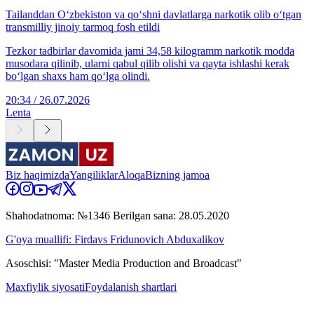
Tailanddan O‘zbekiston va qo‘shni davlatlarga narkotik olib o‘tgan
transmilliy jinoiy tarmoq fosh etildi
Tezkor tadbirlar davomida jami 34,58 kilogramm narkotik modda
musodara qilinib, ularni qabul qilib olishi va qayta ishlashi kerak
bo‘lgan shaxs ham qo‘lga olindi.
20:34 / 26.07.2026
Lenta
Biz haqimizda
Yangiliklar
Aloqa
Bizning jamoa
Shahodatnoma: №1346 Berilgan sana: 28.05.2020
G'oya muallifi: Firdavs Fridunovich Abduxalikov
Asoschisi: "Master Media Production and Broadcast"
Maxfiylik siyosati
Foydalanish shartlari