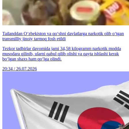
Tailanddan O‘zbekiston va qo‘shni davlatlarga narkotik olib o‘tgan
transmilliy jinoiy tarmoq fosh etildi
Tezkor tadbirlar davomida jami 34,58 kilogramm narkotik modda
musodara qilinib, ularni qabul qilib olishi va qayta ishlashi kerak
bo‘lgan shaxs ham qo‘lga olindi.
20:34 / 26.07.2026