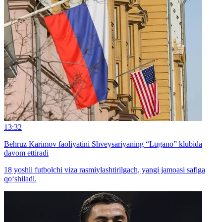
13:32
Behruz Karimov faoliyatini Shveysariyaning “Lugano” klubida
davom ettiradi
18 yoshli futbolchi viza rasmiylashtirilgach, yangi jamoasi safiga
qo‘shiladi.