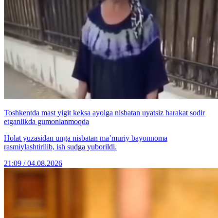
Toshkentda mast yigit keksa ayolga nisbatan uyatsiz harakat sodir
etganlikda gumonlanmoqda
Holat yuzasidan unga nisbatan ma’muriy bayonnoma
rasmiylashtirilib, ish sudga yuborildi.
21:09 / 04.08.2026