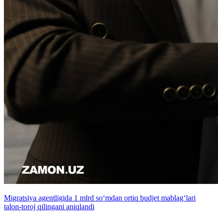
Migratsiya agentligida 1 mlrd so‘mdan ortiq budjet mablag‘lari
talon-toroj qilingani aniqlandi