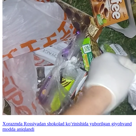
Xorazmda Rossiyadan shokolad ko‘rinishida yuborilgan giyohvand
modda aniqlandi