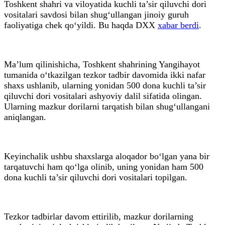
Toshkent shahri va viloyatida kuchli ta’sir qiluvchi dori
vositalari savdosi bilan shug‘ullangan jinoiy guruh
faoliyatiga chek qo‘yildi. Bu haqda DXX
xabar berdi
.
Ma’lum qilinishicha, Toshkent shahrining Yangihayot
tumanida o‘tkazilgan tezkor tadbir davomida ikki nafar
shaxs ushlanib, ularning yonidan 500 dona kuchli ta’sir
qiluvchi dori vositalari ashyoviy dalil sifatida olingan.
Ularning mazkur dorilarni tarqatish bilan shug‘ullangani
aniqlangan.
Keyinchalik ushbu shaxslarga aloqador bo‘lgan yana bir
tarqatuvchi ham qo‘lga olinib, uning yonidan ham 500
dona kuchli ta’sir qiluvchi dori vositalari topilgan.
Tezkor tadbirlar davom ettirilib, mazkur dorilarning