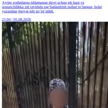
Ayrim xodimlarga ishlamagan davri uchun ish haqi va
qonunchilikka zid ravishda rag‘batlantirish pullari to‘langan, holat
yuzasidan jinoyat ishi qo‘zg‘atildi.
21:04 / 05.08.2026