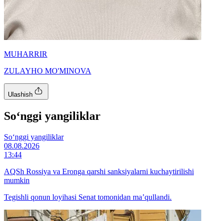
MUHARRIR
ZULAYHO MO'MINOVA
Ulashish
So‘nggi yangiliklar
So‘nggi yangiliklar
08.08.2026
13:44
AQSh Rossiya va Eronga qarshi sanksiyalarni kuchaytirilishi
mumkin
Tegishli qonun loyihasi Senat tomonidan ma’qullandi.