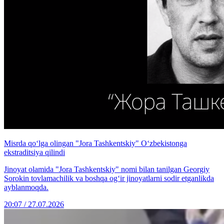
Misrda qo‘lga olingan "Jora Tashkentskiy" O‘zbekistonga
ekstraditsiya qilindi
Jinoyat olamida "Jora Tashkentskiy" nomi bilan tanilgan Georgiy
Sorokin tovlamachilik va boshqa og‘ir jinoyatlarni sodir etganlikda
ayblanmoqda.
20:07 / 27.07.2026