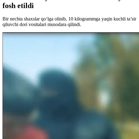
fosh etildi
Bir nechta shaxslar qo‘lga olinib, 10 kilogrammga yaqin kuchli ta’sir
qiluvchi dori vositalari musodara qilindi.