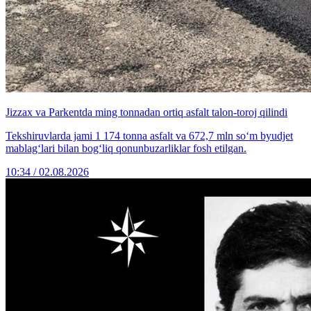
Jizzax va Parkentda ming tonnadan ortiq asfalt talon-toroj qilindi
Tekshiruvlarda jami 1 174 tonna asfalt va 672,7 mln so‘m byudjet
mablag‘lari bilan bog‘liq qonunbuzarliklar fosh etilgan.
10:34 / 02.08.2026