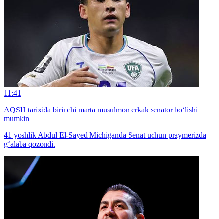
11:41
AQSH tarixida birinchi marta musulmon erkak senator bo‘lishi
mumkin
41 yoshlik Abdul El-Sayed Michiganda Senat uchun praymerizda
g‘alaba qozondi.