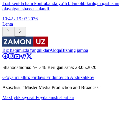
Toshkentda ham kontrabanda yo‘li bilan olib kirilgan gashishni
olayotgan shaxs ushlandi.
10:42 / 19.07.2026
Lenta
Biz haqimizda
Yangiliklar
Aloqa
Bizning jamoa
Shahodatnoma: №1346 Berilgan sana: 28.05.2020
G'oya muallifi: Firdavs Fridunovich Abduxalikov
Asoschisi: "Master Media Production and Broadcast"
Maxfiylik siyosati
Foydalanish shartlari