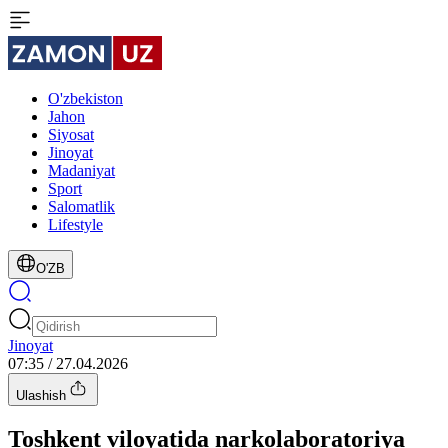
O'zbekiston
Jahon
Siyosat
Jinoyat
Madaniyat
Sport
Salomatlik
Lifestyle
O'ZB
Jinoyat
07:35 / 27.04.2026
Ulashish
Toshkent viloyatida narkolaboratoriya