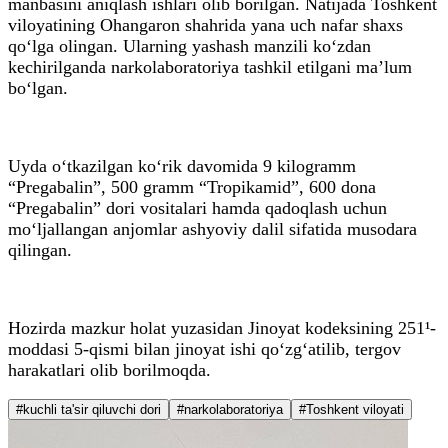
manbasini aniqlash ishlari olib borilgan. Natijada Toshkent
viloyatining Ohangaron shahrida yana uch nafar shaxs
qo‘lga olingan. Ularning yashash manzili ko‘zdan
kechirilganda narkolaboratoriya tashkil etilgani ma’lum
bo‘lgan.
Uyda o‘tkazilgan ko‘rik davomida 9 kilogramm
“Pregabalin”, 500 gramm “Tropikamid”, 600 dona
“Pregabalin” dori vositalari hamda qadoqlash uchun
mo‘ljallangan anjomlar ashyoviy dalil sifatida musodara
qilingan.
Hozirda mazkur holat yuzasidan Jinoyat kodeksining 251¹-
moddasi 5-qismi bilan jinoyat ishi qo‘zg‘atilib, tergov
harakatlari olib borilmoqda.
#kuchli ta'sir qiluvchi dori
#narkolaboratoriya
#Toshkent viloyati