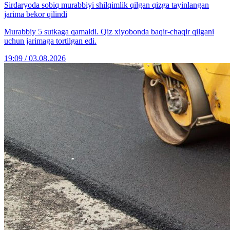
Sirdaryoda sobiq murabbiyi shilqimlik qilgan qizga tayinlangan
jarima bekor qilindi
Murabbiy 5 sutkaga qamaldi. Qiz xiyobonda baqir-chaqir qilgani
uchun jarimaga tortilgan edi.
19:09 / 03.08.2026