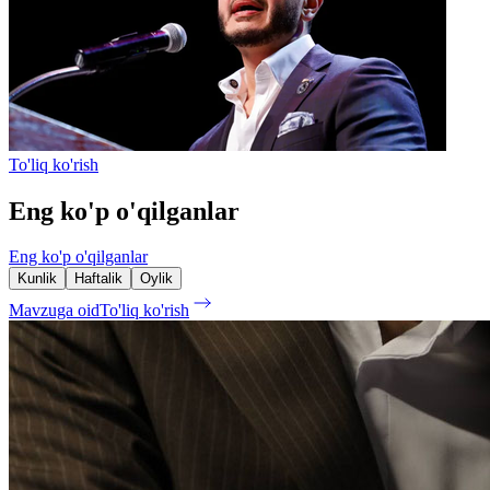
To'liq ko'rish
Eng ko'p o'qilganlar
Eng ko'p o'qilganlar
Kunlik
Haftalik
Oylik
Mavzuga oid
To'liq ko'rish