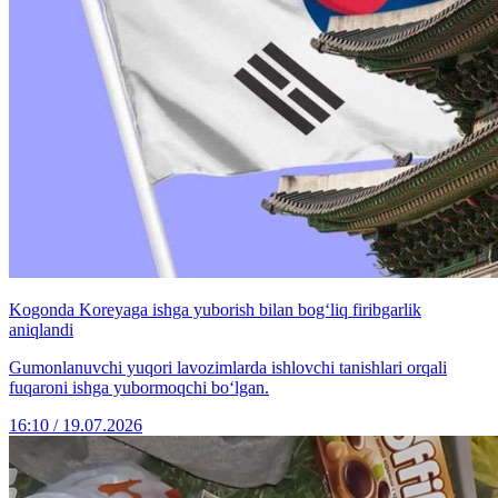
Kogonda Koreyaga ishga yuborish bilan bog‘liq firibgarlik
aniqlandi
Gumonlanuvchi yuqori lavozimlarda ishlovchi tanishlari orqali
fuqaroni ishga yubormoqchi bo‘lgan.
16:10 / 19.07.2026