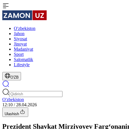
O'zbekiston
Jahon
Siyosat
Jinoyat
Madaniyat
Sport
Salomatlik
Lifestyle
O'ZB
O'zbekiston
12:10 / 28.04.2026
Ulashish
Prezident Shavkat Mirziyoyev Farg‘onaning 