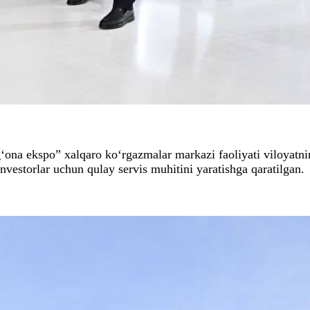
g‘ona ekspo” xalqaro ko‘rgazmalar markazi faoliyati viloyatni
 investorlar uchun qulay servis muhitini yaratishga qaratilgan.