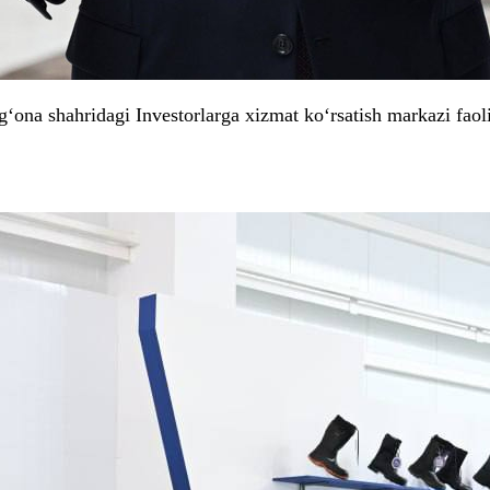
g‘ona shahridagi Investorlarga xizmat ko‘rsatish markazi faol