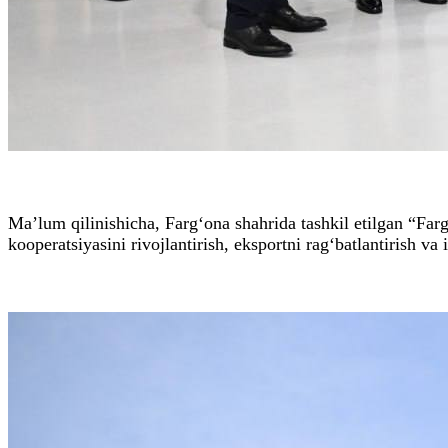
Ma’lum qilinishicha, Farg‘ona shahrida tashkil etilgan “Far
kooperatsiyasini rivojlantirish, eksportni rag‘batlantirish va