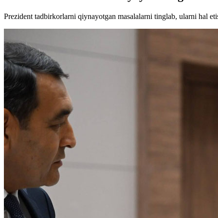
Prezident tadbirkorlarni qiynayotgan masalalarni tinglab, ularni hal et