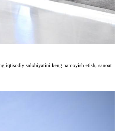
ng iqtisodiy salohiyatini keng namoyish etish, sanoat