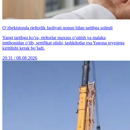
O‘zbekistonda rieltorlik faoliyati qonun bilan tartibga solindi
Yangi tartibga ko‘ra, rieltorlar maxsus o‘qitish va malaka
imtihonidan o‘tib, sertifikat olishi, tashkilotlar esa Yagona reyestrga
kiritilishi kerak bo‘ladi.
20:31 / 08.08.2026