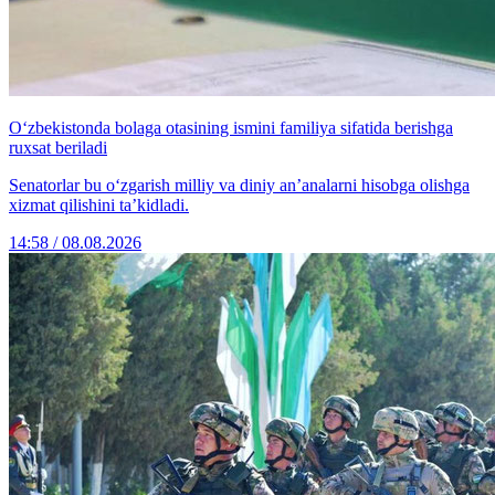
O‘zbekistonda bolaga otasining ismini familiya sifatida berishga
ruxsat beriladi
Senatorlar bu o‘zgarish milliy va diniy an’analarni hisobga olishga
xizmat qilishini ta’kidladi.
14:58 / 08.08.2026