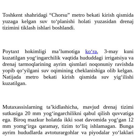
Toshkent shahridagi “Chorsu” metro bekati kirish qismida
yuzaga kelgan suv to‘planishi holati yuzasidan drenaj
tizimini tiklash ishlari boshlandi.
Poytaxt hokimligi ma’lumotiga
ko‘ra
, 3-may kuni
kuzatilgan yog‘ingarchilik vaqtida hududdagi irrigatsiya va
drenaj tarmoqlarining ayrim qismlari noqonuniy ravishda
yopib qo‘yilgani suv oqimining cheklanishiga olib kelgan.
Natijada metro bekati kirish qismida suv yig‘ilishi
kuzatilgan.
Mutaxassislarning ta’kidlashicha, mavjud drenaj tizimi
sutkasiga 20 mm yog‘ingarchilikni qabul qilish quvvatiga
ega. Biroq mazkur holatda ikki soat davomida yog‘gan 12
mm yomg‘irga qaramay, tizim to‘liq ishlamagan. Bunga
ayrim hududlarda avtoturargohlar va piyodalar yo‘laklari