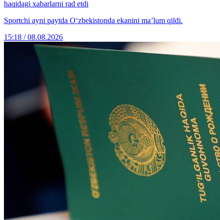
haqidagi xabarlarni rad etdi
Sportchi ayni paytda O‘zbekistonda ekanini ma’lum qildi.
15:18 / 08.08.2026