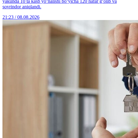
yakunda 10 ta kasb yo‘nalishi bo‘yicha 120 nafar g‘olib va
sovrindor aniqlandi.
21:23 / 08.08.2026