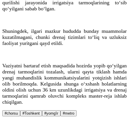
qurilishi jarayonida irrigatsiya tarmoqlarining to‘sib
qo‘yilgani sabab bo‘lgan.
Shuningdek, ilgari mazkur hududda bunday muammolar
kuzatilmagani, chunki drenaj tizimlari to‘liq va uzluksiz
faoliyat yuritgani qayd etildi.
Vaziyatni bartaraf etish maqsadida hozirda yopib qo‘yilgan
drenaj tarmoqlarini tozalash, ularni qayta tiklash hamda
yangi muhandislik kommunikatsiyalarini yotqizish ishlari
olib borilmoqda. Kelgusida shunga o‘xshash holatlarning
oldini olish uchun 36 km uzunlikdagi irrigatsiya va drenaj
tarmoqlarini qamrab oluvchi kompleks master-reja ishlab
chiqilgan.
#chorsu
#Toshkent
#yomg'ir
#metro