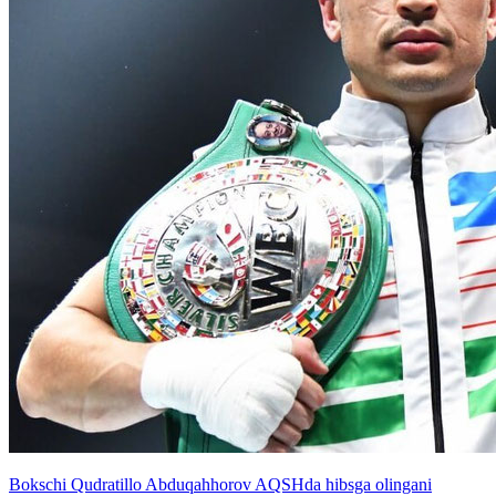
Bokschi Qudratillo Abduqahhorov AQSHda hibsga olingani