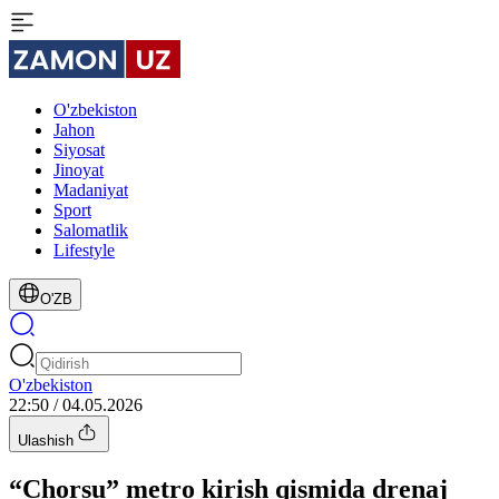
O'zbekiston
Jahon
Siyosat
Jinoyat
Madaniyat
Sport
Salomatlik
Lifestyle
O'ZB
O'zbekiston
22:50 / 04.05.2026
Ulashish
“Chorsu” metro kirish qismida drenaj