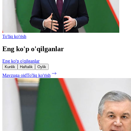
To'liq ko'rish
Eng ko'p o'qilganlar
Eng ko'p o'qilganlar
Kunlik
Haftalik
Oylik
Mavzuga oid
To'liq ko'rish