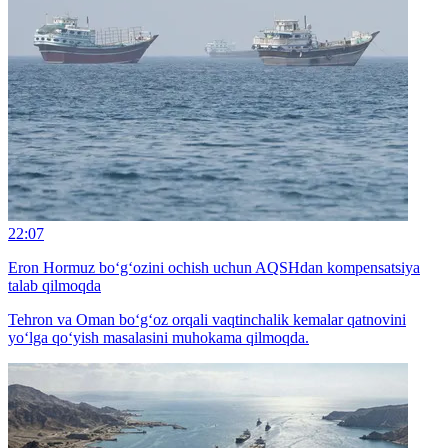
22:07
Eron Hormuz bo‘g‘ozini ochish uchun AQSHdan kompensatsiya
talab qilmoqda
Tehron va Oman bo‘g‘oz orqali vaqtinchalik kemalar qatnovini
yo‘lga qo‘yish masalasini muhokama qilmoqda.