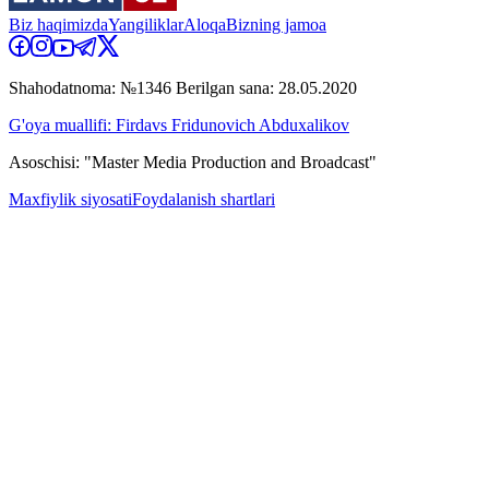
Biz haqimizda
Yangiliklar
Aloqa
Bizning jamoa
Shahodatnoma: №1346 Berilgan sana: 28.05.2020
G'oya muallifi: Firdavs Fridunovich Abduxalikov
Asoschisi: "Master Media Production and Broadcast"
Maxfiylik siyosati
Foydalanish shartlari