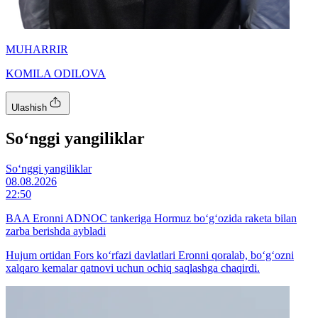
MUHARRIR
KOMILA ODILOVA
Ulashish
So‘nggi yangiliklar
So‘nggi yangiliklar
08.08.2026
22:50
BAA Eronni ADNOC tankeriga Hormuz bo‘g‘ozida raketa bilan
zarba berishda aybladi
Hujum ortidan Fors ko‘rfazi davlatlari Eronni qoralab, bo‘g‘ozni
xalqaro kemalar qatnovi uchun ochiq saqlashga chaqirdi.