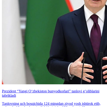
Prezident “Yangi O‘zbekiston bunyodkorlari” tanlovi g‘oliblarini
tabrikladi
Tanlovning uch bosqichida 124 mingdan ziyod yosh ishtirok etib,