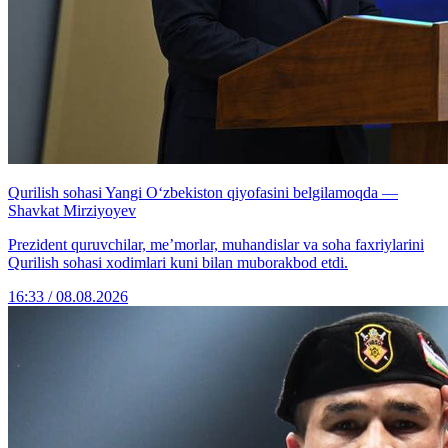
Qurilish sohasi Yangi O‘zbekiston qiyofasini belgilamoqda —
Shavkat Mirziyoyev
Prezident quruvchilar, me’morlar, muhandislar va soha faxriylarini
Qurilish sohasi xodimlari kuni bilan muborakbod etdi.
16:33 / 08.08.2026