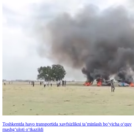
Toshkentda havo transportida xavfsizlikni ta’minlash bo‘yicha o‘quv
mashg‘uloti o‘tkazildi