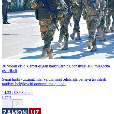
30 yildan ortiq xizmat qilgan harbiylarning pensiyasi 100 foizgacha
oshiriladi
Senat harbiy xizmatchilar va ularning oilalariga pensiya tayinlash
tartibini belgilovchi qonunni ma’qulladi.
14:33 / 08.08.2026
Lenta