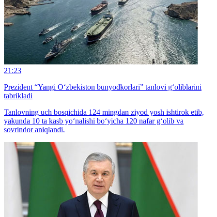
21:23
Prezident “Yangi O‘zbekiston bunyodkorlari” tanlovi g‘oliblarini
tabrikladi
Tanlovning uch bosqichida 124 mingdan ziyod yosh ishtirok etib,
yakunda 10 ta kasb yo‘nalishi bo‘yicha 120 nafar g‘olib va
sovrindor aniqlandi.