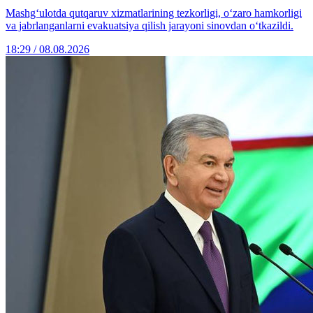
Mashg‘ulotda qutqaruv xizmatlarining tezkorligi, o‘zaro hamkorligi
va jabrlanganlarni evakuatsiya qilish jarayoni sinovdan o‘tkazildi.
18:29 / 08.08.2026