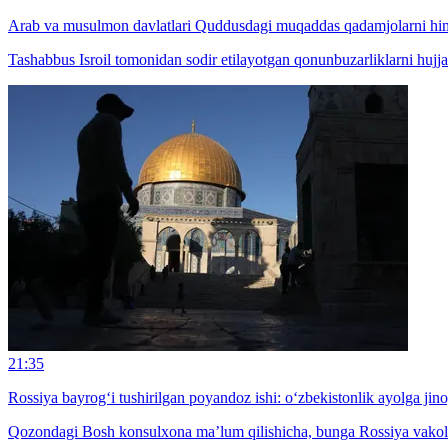
Arab va musulmon davlatlari Quddusdagi muqaddas qadamjolarni himoy
Tashabbus Isroil tomonidan sodir etilayotgan qonunbuzarliklarni hujja
21:35
Rossiya bayrog‘i tushirilgan poyandoz ishi: o‘zbekistonlik ayolga jinoy
Qozondagi Bosh konsulxona ma’lum qilishicha, bunga Rossiya vakolatli 