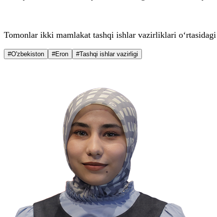
Tomonlar ikki mamlakat tashqi ishlar vazirliklari o‘rtasidag
#O'zbekiston
#Eron
#Tashqi ishlar vazirligi