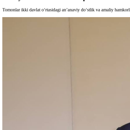
Tomonlar ikki davlat o‘rtasidagi anʼanaviy do‘stlik va amaliy hamkorli