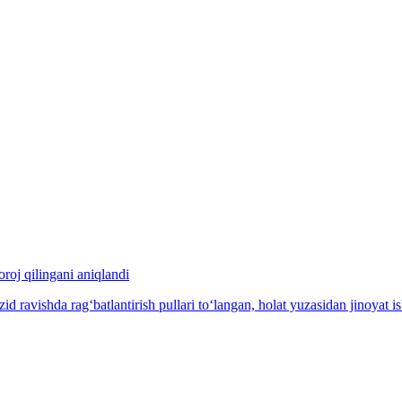
oroj qilingani aniqlandi
ravishda rag‘batlantirish pullari to‘langan, holat yuzasidan jinoyat ish