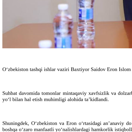
O‘zbekiston tashqi ishlar vaziri Baxtiyor Saidov Eron Islom
Suhbat davomida tomonlar mintaqaviy xavfsizlik va dolzar
yo‘l bilan hal etish muhimligi alohida ta’kidlandi.
Shuningdek, O‘zbekiston va Eron o‘rtasidagi an’anaviy do
boshqa o‘zaro manfaatli yo‘nalishlardagi hamkorlik istiqbol