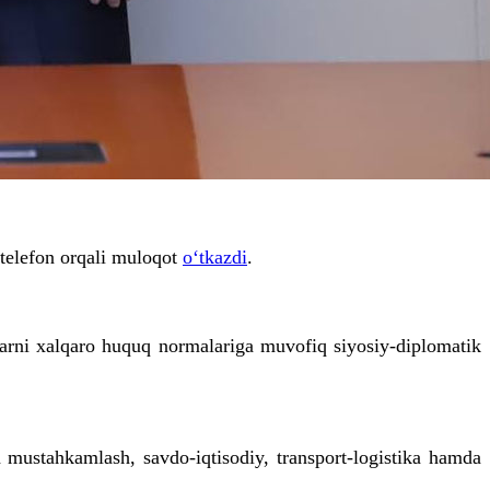
 telefon orqali muloqot
o‘tkazdi
.
arni xalqaro huquq normalariga muvofiq siyosiy-diplomatik
mustahkamlash, savdo-iqtisodiy, transport-logistika hamda