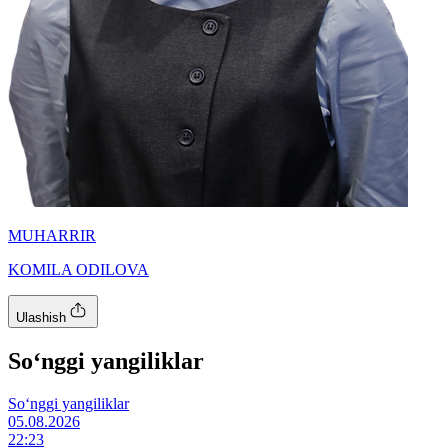
MUHARRIR
KOMILA ODILOVA
Ulashish
So‘nggi yangiliklar
So‘nggi yangiliklar
05.08.2026
22:23