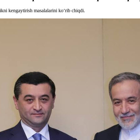
kni kengaytirish masalalarini ko‘rib chiqdi.