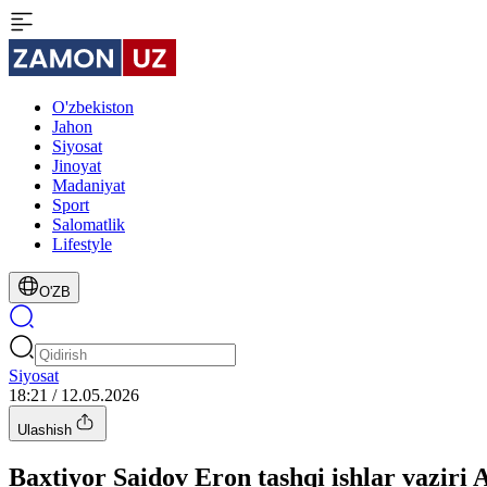
O'zbekiston
Jahon
Siyosat
Jinoyat
Madaniyat
Sport
Salomatlik
Lifestyle
O'ZB
Siyosat
18:21 / 12.05.2026
Ulashish
Baxtiyor Saidov Eron tashqi ishlar vaziri 