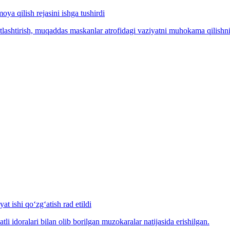
a qilish rejasini ishga tushirdi
tlashtirish, muqaddas maskanlar atrofidagi vaziyatni muhokama qilishni
at ishi qo‘zg‘atish rad etildi
idoralari bilan olib borilgan muzokaralar natijasida erishilgan.