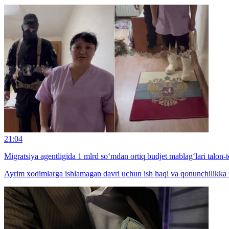
21:04
Migratsiya agentligida 1 mlrd so‘mdan ortiq budjet mablag‘lari talon-t
Ayrim xodimlarga ishlamagan davri uchun ish haqi va qonunchilikka zid 