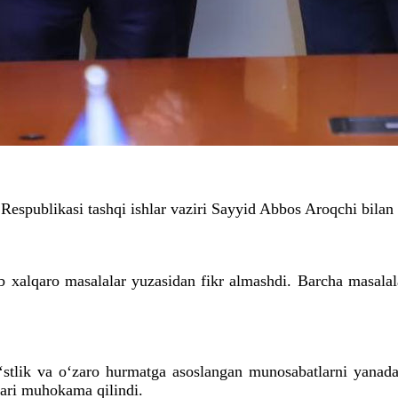
 Respublikasi tashqi ishlar vaziri Sayyid Abbos Aroqchi bilan
b xalqaro masalalar yuzasidan fikr almashdi. Barcha masalal
‘stlik va o‘zaro hurmatga asoslangan munosabatlarni yanada 
lari muhokama qilindi.