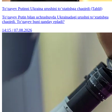
To‘qayev Putinni Ukraina urushini to‘xtatishga chaqirdi (Tahlil)
To‘qayev Putin bilan uchrashuvda Ukrainadagi urushni to‘xtatishga
chaqirdi. To‘qayev buni qanday epladi?
14:15 / 07.08.2026