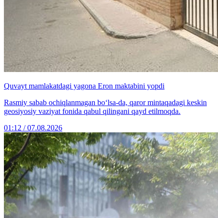
Quvayt mamlakatdagi yagona Eron maktabini yopdi
Rasmiy sabab ochiqlanmagan bo‘lsa-da, qaror mintaqadagi keskin
geosiyosiy vaziyat fonida qabul qilingani qayd etilmoqda.
01:12 / 07.08.2026