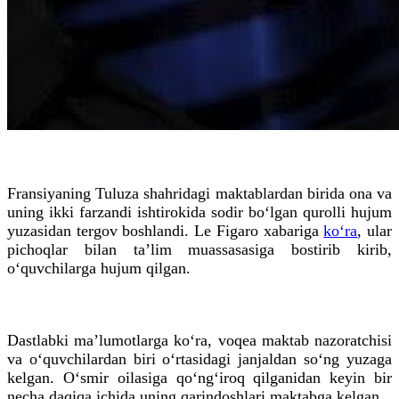
Fransiyaning Tuluza shahridagi maktablardan birida ona va
uning ikki farzandi ishtirokida sodir bo‘lgan qurolli hujum
yuzasidan tergov boshlandi. Le Figaro xabariga
ko‘ra
, ular
pichoqlar bilan ta’lim muassasasiga bostirib kirib,
o‘quvchilarga hujum qilgan.
Dastlabki ma’lumotlarga ko‘ra, voqea maktab nazoratchisi
va o‘quvchilardan biri o‘rtasidagi janjaldan so‘ng yuzaga
kelgan. O‘smir oilasiga qo‘ng‘iroq qilganidan keyin bir
necha daqiqa ichida uning qarindoshlari maktabga kelgan.