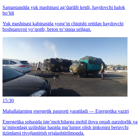
Samarqandda yuk mashinasi ag‘darilib ketdi, haydovchi halok
bo‘ldi
Yuk mashinasi kabinasida yong‘in chiqishi ortidan haydovchi
boshqaruvni yo‘qotib, beton to‘siqqa urilgan.
15:30
Mahallalarning energetik pasporti yaratiladi — Energetika vaziri
Energetika sohasida iste’molchilarga mobil ilova orqali qarzdorlik va
ta’minotdagi uzilishlar haqida ma’lumot olish imkonini beruvchi
tizimlarni rivojlantirish rejalashtirilmoqda.