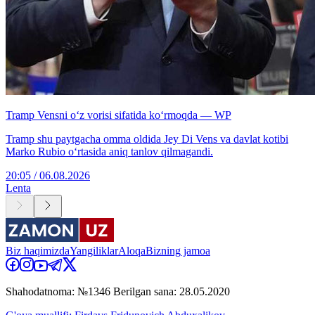
Tramp Vensni o‘z vorisi sifatida ko‘rmoqda — WP
Tramp shu paytgacha omma oldida Jey Di Vens va davlat kotibi
Marko Rubio o‘rtasida aniq tanlov qilmagandi.
20:05 / 06.08.2026
Lenta
Biz haqimizda
Yangiliklar
Aloqa
Bizning jamoa
Shahodatnoma: №1346 Berilgan sana: 28.05.2020