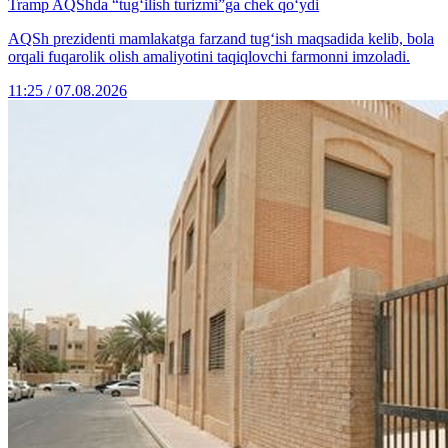
Tramp AQShda “tug‘ilish turizmi”ga chek qo‘ydi
AQSh prezidenti mamlakatga farzand tug‘ish maqsadida kelib, bola
orqali fuqarolik olish amaliyotini taqiqlovchi farmonni imzoladi.
11:25 / 07.08.2026