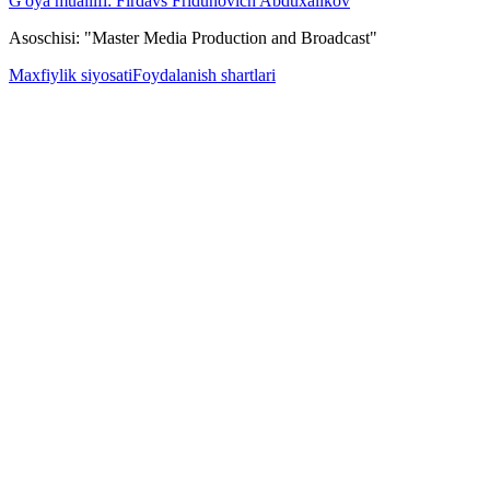
G'oya muallifi: Firdavs Fridunovich Abduxalikov
Asoschisi: "Master Media Production and Broadcast"
Maxfiylik siyosati
Foydalanish shartlari