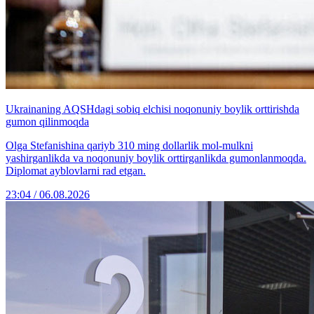
Ukrainaning AQSHdagi sobiq elchisi noqonuniy boylik orttirishda
gumon qilinmoqda
Olga Stefanishina qariyb 310 ming dollarlik mol-mulkni
yashirganlikda va noqonuniy boylik orttirganlikda gumonlanmoqda.
Diplomat ayblovlarni rad etgan.
23:04 / 06.08.2026