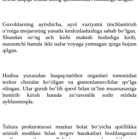
Guvohlarning aytishicha, ayol vaziyatni tinchlantirish
o‘rniga mojaroning yanada keskinlashishiga sabab bo‘lgan.
Shundan so‘ng uch kishi maktab hududiga kirib,
nazoratchi hamda ikki nafar voyaga yetmagan qizga hujum
qilgan.
Hodisa yuzasidan huquq-tartibot organlari tomonidan
tezkor choralar ko‘rilgan va gumonlanuvchilar qo‘lga
olingan. Ular guruh bo‘lib qurol bilan ta’lim muassasasiga
bostirib kirish hamda zo‘ravonlik sodir etishda
ayblanmoqda.
Tuluza prokuraturasi mazkur holat bo‘yicha qotillikka
urinish moddasi bilan tergov harakatlari boshlanganini