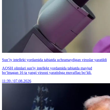
Sun’iy intellekt yordamida tabiatda uchramaydigan viruslar yaratildi
AQSH olimlari sun'iy intellekt yordamida tabiatda mavjud
bo‘lmagan 16 ta yangi virusni yaratishga muvaffaq bo‘ldi.
11:39 / 07.08.2026