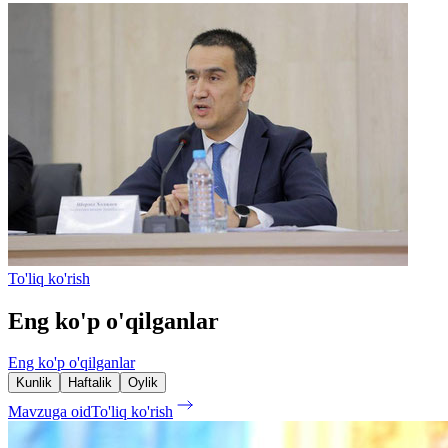
To'liq ko'rish
Eng ko'p o'qilganlar
Eng ko'p o'qilganlar
Kunlik
Haftalik
Oylik
Mavzuga oid
To'liq ko'rish