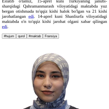
Eslatib o'tamiz, 15-aprel kuni Turkiyaning janubi-
sharqidagi Qahramanmarash viloyatidagi maktabda yuz
bergan otishmada to'qqiz kishi halok bo'lgan va 21 kishi
jarohatlangan
edi
. 14-aprel kuni Shanliurfa viloyatidagi
maktabda o'n to'qqiz kishi jarohat olgani xabar qilingan
edi
.
#hujum
qurol
#maktab
Fransiya