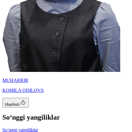
MUHARRIR
KOMILA ODILOVA
Ulashish
So‘nggi yangiliklar
So‘nggi yangiliklar