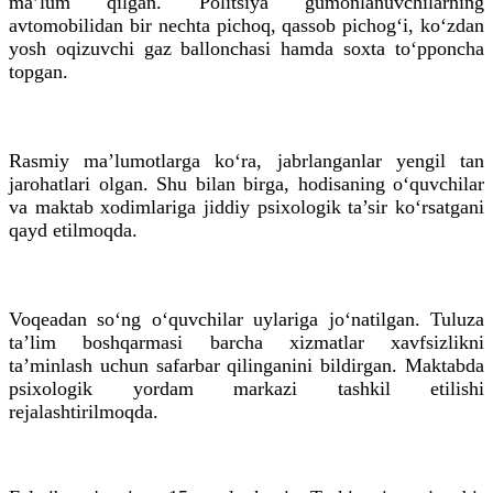
ma’lum qilgan. Politsiya gumonlanuvchilarning
avtomobilidan bir nechta pichoq, qassob pichog‘i, ko‘zdan
yosh oqizuvchi gaz ballonchasi hamda soxta to‘pponcha
topgan.
Rasmiy ma’lumotlarga ko‘ra, jabrlanganlar yengil tan
jarohatlari olgan. Shu bilan birga, hodisaning o‘quvchilar
va maktab xodimlariga jiddiy psixologik ta’sir ko‘rsatgani
qayd etilmoqda.
Voqeadan so‘ng o‘quvchilar uylariga jo‘natilgan. Tuluza
ta’lim boshqarmasi barcha xizmatlar xavfsizlikni
ta’minlash uchun safarbar qilinganini bildirgan. Maktabda
psixologik yordam markazi tashkil etilishi
rejalashtirilmoqda.