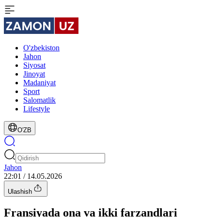
O'zbekiston
Jahon
Siyosat
Jinoyat
Madaniyat
Sport
Salomatlik
Lifestyle
O'ZB
Jahon
22:01 / 14.05.2026
Ulashish
Fransiyada ona va ikki farzandlari