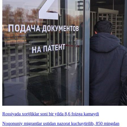
Rossiyada xorijliklar soni bir yilda 8,6 foizga kamaydi
Noqonuniy migrantlar ustidan nazorat kuchaytirilib, 850 mingdan