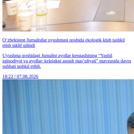
O‘zbekiston Jurnalistlar uyushmasi qoshida ekologik klub tashkil
etish taklif qilindi
Uyushma qoshidagi Jurnalist ayollar kengashining “Yashil
iqtisodiyot va ayollar: kelajakni asrash mas’uliyati” mavzusida davra
suhbati tashkil etildi.
18:22 / 07.08.2026