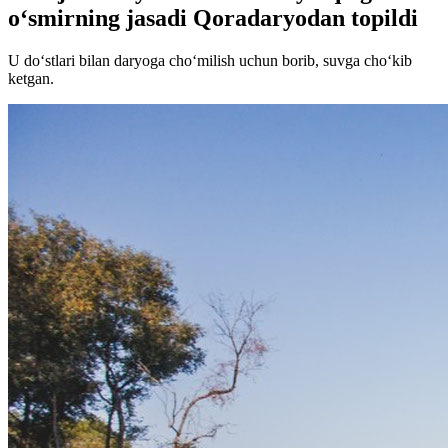
o‘smirning jasadi Qoradaryodan topildi
U do‘stlari bilan daryoga cho‘milish uchun borib, suvga cho‘kib
ketgan.