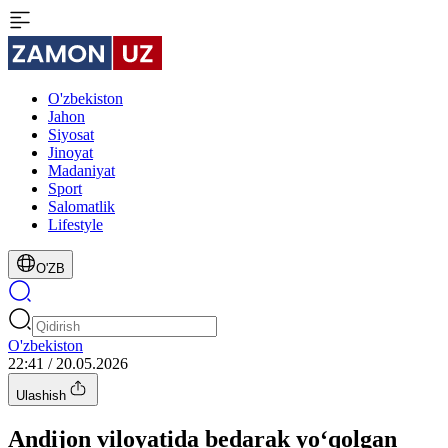
O'zbekiston
Jahon
Siyosat
Jinoyat
Madaniyat
Sport
Salomatlik
Lifestyle
O'ZB
O'zbekiston
22:41 / 20.05.2026
Ulashish
Andijon viloyatida bedarak yo‘qolgan