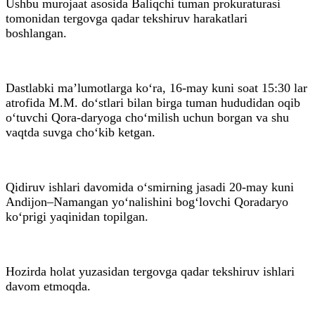
Ushbu murojaat asosida Baliqchi tuman prokuraturasi
tomonidan tergovga qadar tekshiruv harakatlari
boshlangan.
Dastlabki ma’lumotlarga ko‘ra, 16-may kuni soat 15:30 lar
atrofida M.M. do‘stlari bilan birga tuman hududidan oqib
o‘tuvchi Qora-daryoga cho‘milish uchun borgan va shu
vaqtda suvga cho‘kib ketgan.
Qidiruv ishlari davomida o‘smirning jasadi 20-may kuni
Andijon–Namangan yo‘nalishini bog‘lovchi Qoradaryo
ko‘prigi yaqinidan topilgan.
Hozirda holat yuzasidan tergovga qadar tekshiruv ishlari
davom etmoqda.