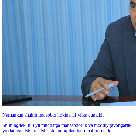
Namangan shahrining sobiq hokimi 11 yilga qamaldi
Shuningdek, u 3 yil muddatga mansabdorlik va moddiy javobgarlik
yuklatilgan ishlarda ishlash huquqidan ham mahrum etildi.