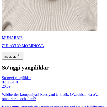
MUHARRIR
ZULAYHO MO'MINOVA
Ulashish
So‘nggi yangiliklar
So‘nggi yangiliklar
07.08.2026
20:59
Wildberries kompaniyasi Rossiyani tark etib, O‘zbekistonda o‘z
omborlarini ochadimi?
Kompaniya tarmoqlarda tarqalgan xabarlarni rad etdi va Wildberries