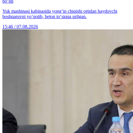
bo‘ldi
Yuk mashinasi kabinasida yong‘in chiqishi ortidan haydovchi
boshqaruvni yo‘qotib, beton to‘siqqa urilgan.
15:46 / 07.08.2026