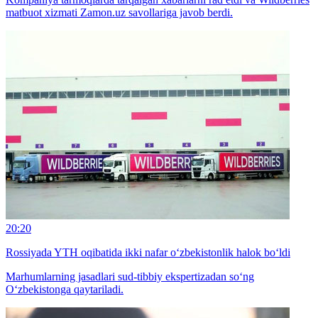
matbuot xizmati Zamon.uz savollariga javob berdi.
20:20
Rossiyada YTH oqibatida ikki nafar o‘zbekistonlik halok bo‘ldi
Marhumlarning jasadlari sud-tibbiy ekspertizadan so‘ng
O‘zbekistonga qaytariladi.