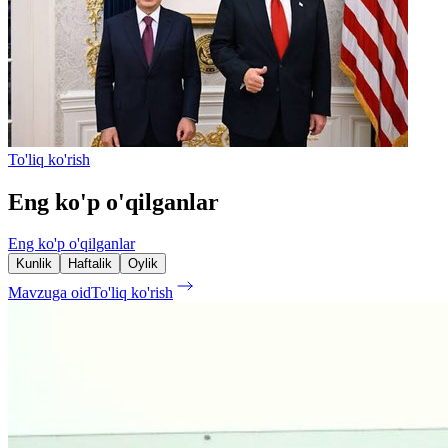
To'liq ko'rish
Eng ko'p o'qilganlar
Eng ko'p o'qilganlar
Kunlik
Haftalik
Oylik
Mavzuga oid
To'liq ko'rish