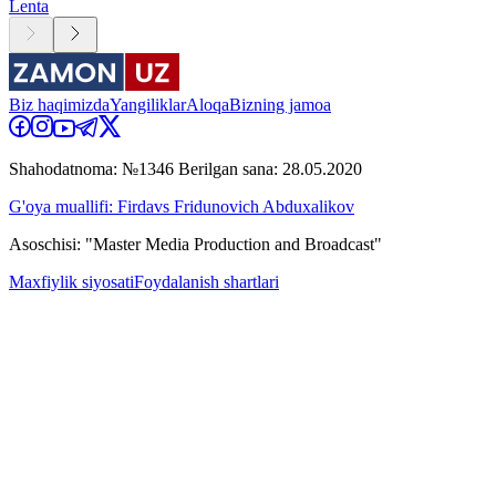
Lenta
Biz haqimizda
Yangiliklar
Aloqa
Bizning jamoa
Shahodatnoma: №1346 Berilgan sana: 28.05.2020
G'oya muallifi: Firdavs Fridunovich Abduxalikov
Asoschisi: "Master Media Production and Broadcast"
Maxfiylik siyosati
Foydalanish shartlari