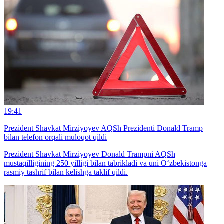
19:41
Prezident Shavkat Mirziyoyev AQSh Prezidenti Donald Tramp
bilan telefon orqali muloqot qildi
Prezident Shavkat Mirziyoyev Donald Trampni AQSh
mustaqilligining 250 yilligi bilan tabrikladi va uni O‘zbekistonga
rasmiy tashrif bilan kelishga taklif qildi.