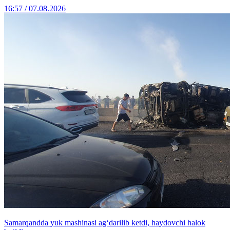
16:57 / 07.08.2026
Samarqandda yuk mashinasi ag‘darilib ketdi, haydovchi halok