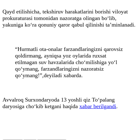
Qayd etilishicha, tekshiruv harakatlarini borishi viloyat
prokuraturasi tomonidan nazoratga olingan bo‘lib,
yakuniga ko‘ra qonuniy qaror qabul qilinishi ta’minlanadi.
“Hurmatli ota-onalar farzandlaringizni qarovsiz
qoldirmang, ayniqsa yoz oylarida ruxsat
etilmagan suv havzalarida cho‘milishiga yo‘l
qo‘ymang, farzandlaringizni nazoratsiz
qo‘ymang!”,deyiladi xabarda.
Avvalroq Surxondaryoda 13 yoshli qiz To‘palang
daryosiga cho‘kib ketgani haqida
xabar berilgandi
.