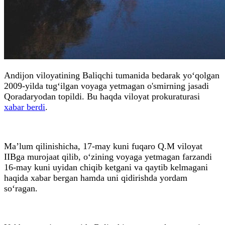
Andijon viloyatining Baliqchi tumanida bedarak yo‘qolgan
2009-yilda tug‘ilgan voyaga yetmagan o'smirning jasadi
Qoradaryodan topildi. Bu haqda viloyat prokuraturasi
xabar berdi
.
Ma’lum qilinishicha, 17-may kuni fuqaro Q.M viloyat
IIBga murojaat qilib, o‘zining voyaga yetmagan farzandi
16-may kuni uyidan chiqib ketgani va qaytib kelmagani
haqida xabar bergan hamda uni qidirishda yordam
so‘ragan.