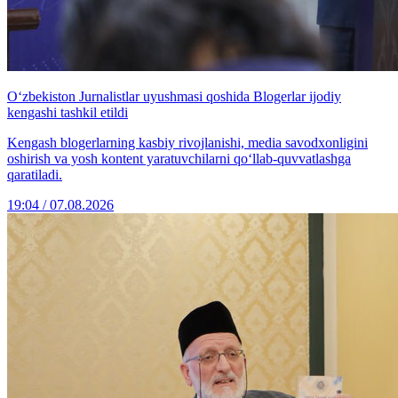
O‘zbekiston Jurnalistlar uyushmasi qoshida Blogerlar ijodiy
kengashi tashkil etildi
Kengash blogerlarning kasbiy rivojlanishi, media savodxonligini
oshirish va yosh kontent yaratuvchilarni qo‘llab-quvvatlashga
qaratiladi.
19:04 / 07.08.2026