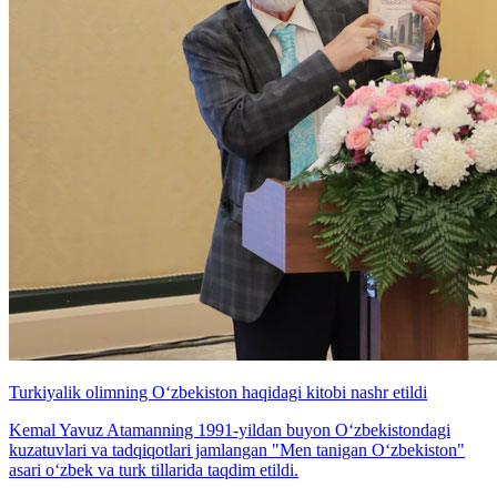
Turkiyalik olimning O‘zbekiston haqidagi kitobi nashr etildi
Kemal Yavuz Atamanning 1991-yildan buyon O‘zbekistondagi
kuzatuvlari va tadqiqotlari jamlangan "Men tanigan O‘zbekiston"
asari o‘zbek va turk tillarida taqdim etildi.