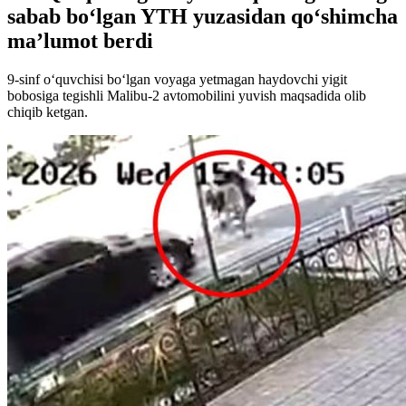
sabab bo‘lgan YTH yuzasidan qo‘shimcha
ma’lumot berdi
9-sinf o‘quvchisi bo‘lgan voyaga yetmagan haydovchi yigit
bobosiga tegishli Malibu-2 avtomobilini yuvish maqsadida olib
chiqib ketgan.