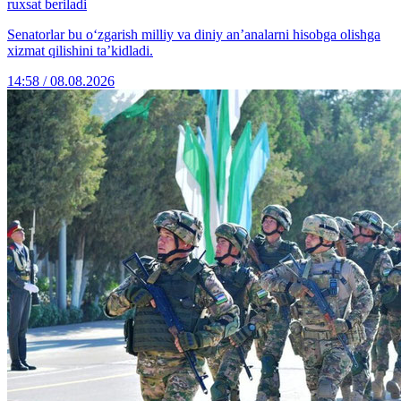
ruxsat beriladi
Senatorlar bu o‘zgarish milliy va diniy an’analarni hisobga olishga
xizmat qilishini ta’kidladi.
14:58 / 08.08.2026