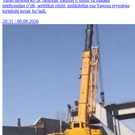
Yangi tartibga ko‘ra, rieltorlar maxsus o‘qitish va malaka
imtihonidan o‘tib, sertifikat olishi, tashkilotlar esa Yagona reyestrga
kiritilishi kerak bo‘ladi.
20:31 / 08.08.2026