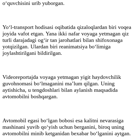
o‘quvchisini urib yuborgan.
Yo‘l-transport hodisasi oqibatida qizaloqlardan biri voqea
joyida vafot etgan. Yana ikki nafar voyaga yetmagan qiz
turli darajadagi og‘ir tan jarohatlari bilan shifoxonaga
yotqizilgan. Ulardan biri reanimatsiya bo‘limiga
joylashtirilgani bildirilgan.
Videoreportajda voyaga yetmagan yigit haydovchilik
guvohnomasi bo‘lmaganini ma’lum qilgan. Uning
aytishicha, u tengdoshlari bilan aylanish maqsadida
avtomobilni boshqargan.
Avtomobil egasi bo‘lgan bobosi esa kalitni nevarasiga
mashinani yuvib qo‘yish uchun berganini, biroq uning
avtomobilni minib ketganidan bexabar bo‘lganini aytgan.