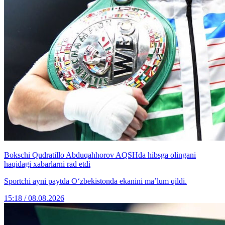
Bokschi Qudratillo Abduqahhorov AQSHda hibsga olingani
haqidagi xabarlarni rad etdi
Sportchi ayni paytda O‘zbekistonda ekanini ma’lum qildi.
15:18 / 08.08.2026