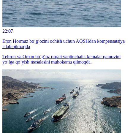
22:07
Eron Hormuz bo‘g‘ozini ochish uchun AQSHdan kompensatsiya
talab qilmoqda
Tehron va Oman bo‘g‘oz orqali vaqtinchalik kemalar qatnovini
yo‘lga qo‘yish masalasini muhokama qilmoqda.