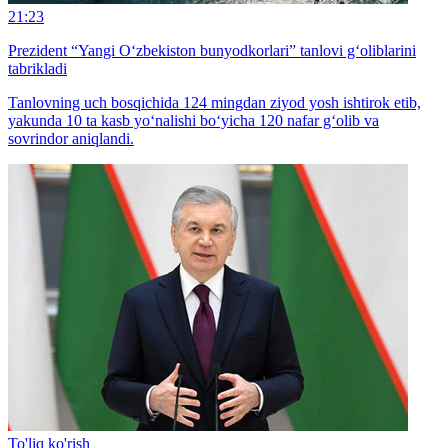
21:23
Prezident “Yangi O‘zbekiston bunyodkorlari” tanlovi g‘oliblarini
tabrikladi
Tanlovning uch bosqichida 124 mingdan ziyod yosh ishtirok etib,
yakunda 10 ta kasb yo‘nalishi bo‘yicha 120 nafar g‘olib va
sovrindor aniqlandi.
To'liq ko'rish