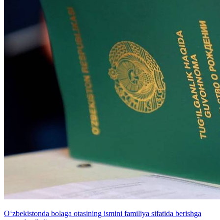
O‘zbekistonda bolaga otasining ismini familiya sifatida berishga