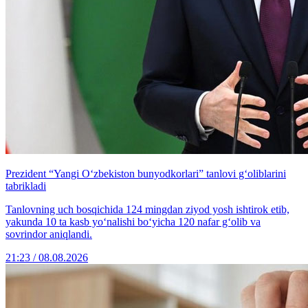
Prezident “Yangi O‘zbekiston bunyodkorlari” tanlovi g‘oliblarini
tabrikladi
Tanlovning uch bosqichida 124 mingdan ziyod yosh ishtirok etib,
yakunda 10 ta kasb yo‘nalishi bo‘yicha 120 nafar g‘olib va
sovrindor aniqlandi.
21:23 / 08.08.2026