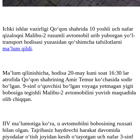
Ichki ishlar vazirligi Qo‘qon shahrida 10 yoshli uch nafar
qizaloqni Malibu-2 rusumli avtomobil urib yuborgan yo‘l-
transport hodisasi yuzasidan qo‘shimcha tafsilotlarni
ma’lum qildi
.
Ma’lum qilinishicha, hodisa 20-may kuni soat 16:30 lar
atrofida Qo‘qon shahrining Amir Temur ko‘chasida sodir
bo‘lgan. 9-sinf o‘quvchisi bo‘lgan voyaga yetmagan yigit
bobosiga tegishli Malibu-2 avtomobilini yuvish maqsadida
olib chiqqan.
IIV ma’lumotiga ko‘ra, u avtomobilni bobosining ruxsati
bilan olgan. Tajribasiz haydovchi harakat davomida
piyodalar o‘tish joyidan kesib o‘tayotgan uch nafar 3-sinf