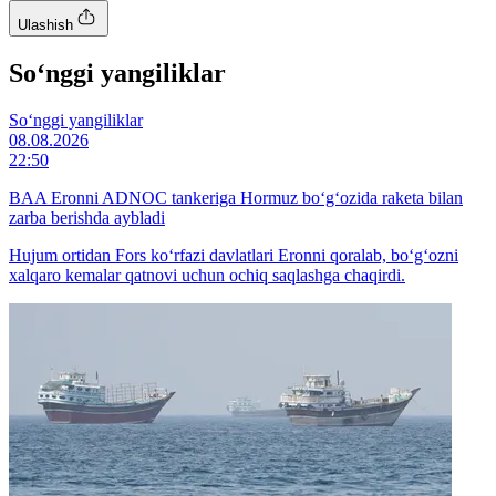
Ulashish
So‘nggi yangiliklar
So‘nggi yangiliklar
08.08.2026
22:50
BAA Eronni ADNOC tankeriga Hormuz bo‘g‘ozida raketa bilan
zarba berishda aybladi
Hujum ortidan Fors ko‘rfazi davlatlari Eronni qoralab, bo‘g‘ozni
xalqaro kemalar qatnovi uchun ochiq saqlashga chaqirdi.