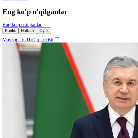
Eng ko'p o'qilganlar
Eng ko'p o'qilganlar
Kunlik
Haftalik
Oylik
Mavzuga oid
To'liq ko'rish