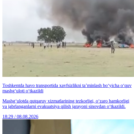
Toshkentda havo transportida xavfsizlikni ta’minlash bo‘yicha o‘quv
mashg‘uloti o‘tkazildi
Mashg‘ulotda qutqaruv xizmatlarining tezkorligi, o‘zaro hamkorligi
va jabrlanganlarni evakuatsiya qilish jarayoni sinovdan o‘tkazildi.
18:29 / 08.08.2026