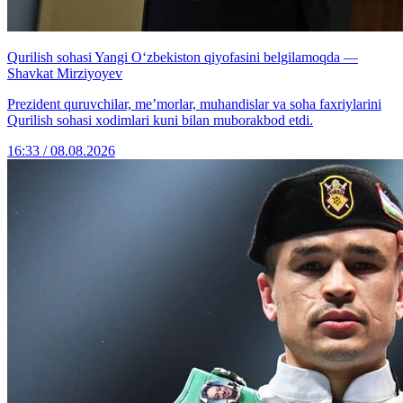
Qurilish sohasi Yangi O‘zbekiston qiyofasini belgilamoqda —
Shavkat Mirziyoyev
Prezident quruvchilar, me’morlar, muhandislar va soha faxriylarini
Qurilish sohasi xodimlari kuni bilan muborakbod etdi.
16:33 / 08.08.2026