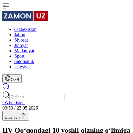
O'zbekiston
Jahon
Siyosat
Jinoyat
Madaniyat
Sport
Salomatlik
Lifestyle
O'ZB
O'zbekiston
09:53 / 23.05.2026
Ulashish
IIV Qo‘qondagi 10 yoshli qizning o‘limiga