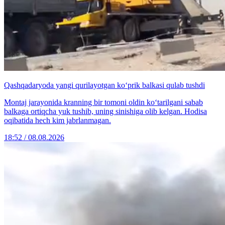
Qashqadaryoda yangi qurilayotgan ko‘prik balkasi qulab tushdi
Montaj jarayonida kranning bir tomoni oldin ko‘tarilgani sabab
balkaga ortiqcha yuk tushib, uning sinishiga olib kelgan. Hodisa
oqibatida hech kim jabrlanmagan.
18:52 / 08.08.2026