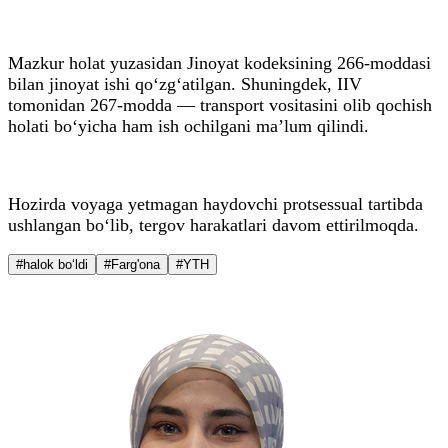
Mazkur holat yuzasidan Jinoyat kodeksining 266-moddasi
bilan jinoyat ishi qo‘zg‘atilgan. Shuningdek, IIV
tomonidan 267-modda — transport vositasini olib qochish
holati bo‘yicha ham ish ochilgani ma’lum qilindi.
Hozirda voyaga yetmagan haydovchi protsessual tartibda
ushlangan bo‘lib, tergov harakatlari davom ettirilmoqda.
#halok bo‘ldi
#Farg'ona
#YTH