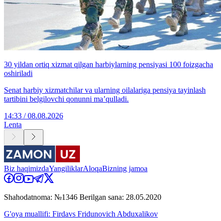
30 yildan ortiq xizmat qilgan harbiylarning pensiyasi 100 foizgacha
oshiriladi
Senat harbiy xizmatchilar va ularning oilalariga pensiya tayinlash
tartibini belgilovchi qonunni ma’qulladi.
14:33 / 08.08.2026
Lenta
Biz haqimizda
Yangiliklar
Aloqa
Bizning jamoa
Shahodatnoma: №1346 Berilgan sana: 28.05.2020
G'oya muallifi: Firdavs Fridunovich Abduxalikov