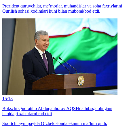
Prezident quruvchilar, me’morlar, muhandislar va soha faxriylarini
Qurilish sohasi xodimlari kuni bilan muborakbod etdi.
15:18
Bokschi Qudratillo Abduqahhorov AQSHda hibsga olingani
haqidagi xabarlarni rad etdi
Sportchi ayni paytda O‘zbekistonda ekanini ma’lum qildi.