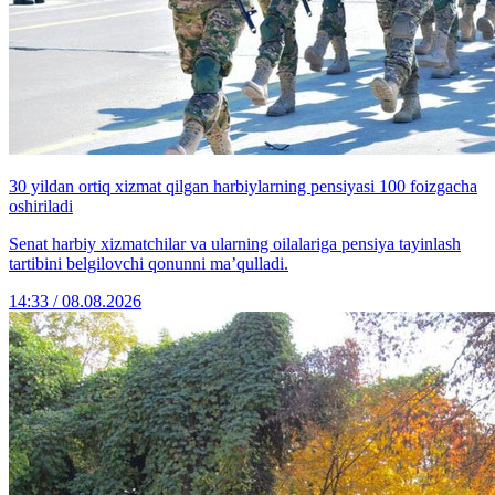
30 yildan ortiq xizmat qilgan harbiylarning pensiyasi 100 foizgacha
oshiriladi
Senat harbiy xizmatchilar va ularning oilalariga pensiya tayinlash
tartibini belgilovchi qonunni ma’qulladi.
14:33 / 08.08.2026