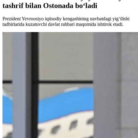
tashrif bilan Ostonada bo‘ladi
Prezident Yevroosiyo iqtisodiy kengashining navbatdagi yig‘ilishi
tadbirlarida kuzatuvchi davlat rahbari maqomida ishtirok etadi.