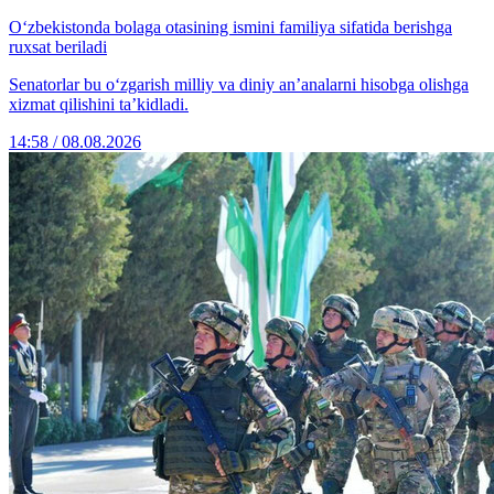
O‘zbekistonda bolaga otasining ismini familiya sifatida berishga
ruxsat beriladi
Senatorlar bu o‘zgarish milliy va diniy an’analarni hisobga olishga
xizmat qilishini ta’kidladi.
14:58 / 08.08.2026