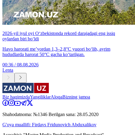
2026-yil iyul oyi O‘zbekistonda rekord darajadagi eng issiq
oylardan biri bo‘ldi
Havo harorati me’yordan 1,3–2,8°C yuqori bo‘lib, ayrim
hududlarda harorat 50°C gacha ko‘tarilgan.
00:36 / 08.08.2026
Lenta
Biz haqimizda
Yangiliklar
Aloqa
Bizning jamoa
Shahodatnoma: №1346 Berilgan sana: 28.05.2020
G'oya muallifi: Firdavs Fridunovich Abduxalikov
Asoschisi: "Master Media Production and Broadcast"