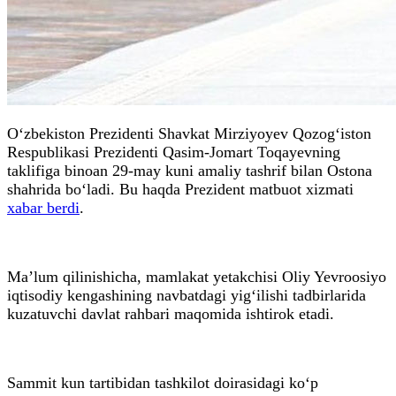
O‘zbekiston Prezidenti Shavkat Mirziyoyev Qozog‘iston
Respublikasi Prezidenti Qasim-Jomart Toqayevning
taklifiga binoan 29-may kuni amaliy tashrif bilan Ostona
shahrida bo‘ladi. Bu haqda Prezident matbuot xizmati
xabar berdi
.
Ma’lum qilinishicha, mamlakat yetakchisi Oliy Yevroosiyo
iqtisodiy kengashining navbatdagi yig‘ilishi tadbirlarida
kuzatuvchi davlat rahbari maqomida ishtirok etadi.
Sammit kun tartibidan tashkilot doirasidagi ko‘p