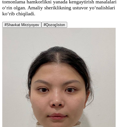
tomonlama hamkorlikni yanada kengaytirish masalalari
o‘rin olgan. Amaliy sheriklikning ustuvor yo‘nalishlari
ko‘rib chiqiladi.
#Shavkat Mirziyoyev
#Qozog'iston