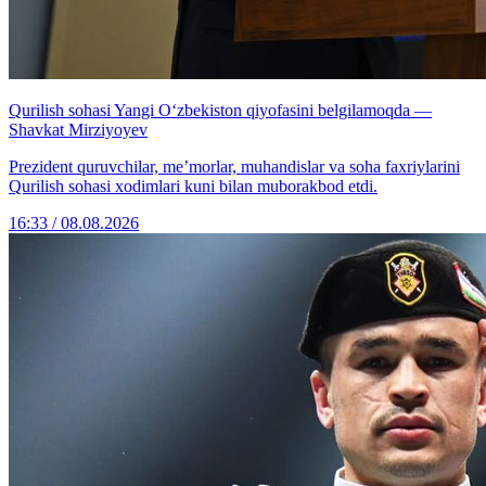
Qurilish sohasi Yangi O‘zbekiston qiyofasini belgilamoqda —
Shavkat Mirziyoyev
Prezident quruvchilar, me’morlar, muhandislar va soha faxriylarini
Qurilish sohasi xodimlari kuni bilan muborakbod etdi.
16:33 / 08.08.2026