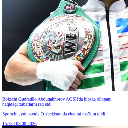
Bokschi Qudratillo Abduqahhorov AQSHda hibsga olingani
haqidagi xabarlarni rad etdi
Sportchi ayni paytda O‘zbekistonda ekanini ma’lum qildi.
15:18 / 08.08.2026