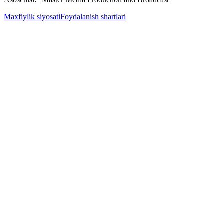
Maxfiylik siyosati
Foydalanish shartlari