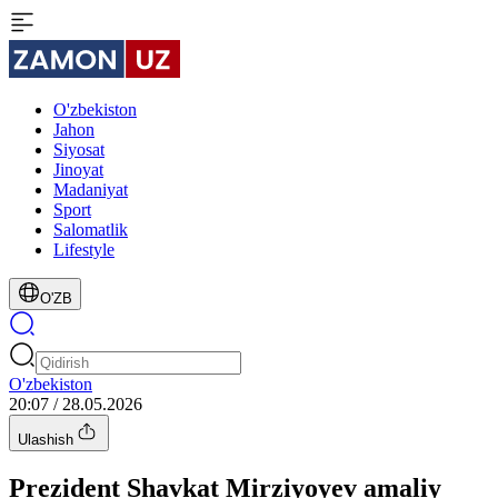
O'zbekiston
Jahon
Siyosat
Jinoyat
Madaniyat
Sport
Salomatlik
Lifestyle
O'ZB
O'zbekiston
20:07 / 28.05.2026
Ulashish
Prezident Shavkat Mirziyoyev amaliy