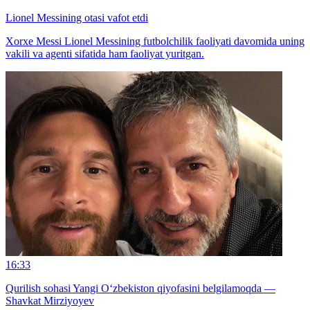
Lionel Messining otasi vafot etdi
Xorxe Messi Lionel Messining futbolchilik faoliyati davomida uning
vakili va agenti sifatida ham faoliyat yuritgan.
16:33
Qurilish sohasi Yangi O‘zbekiston qiyofasini belgilamoqda —
Shavkat Mirziyoyev