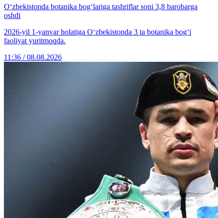
O‘zbekistonda botanika bog‘lariga tashriflar soni 3,8 barobarga
oshdi
2026-yil 1-yanvar holatiga O‘zbekistonda 3 ta botanika bog‘i
faoliyat yuritmoqda.
11:36 / 08.08.2026