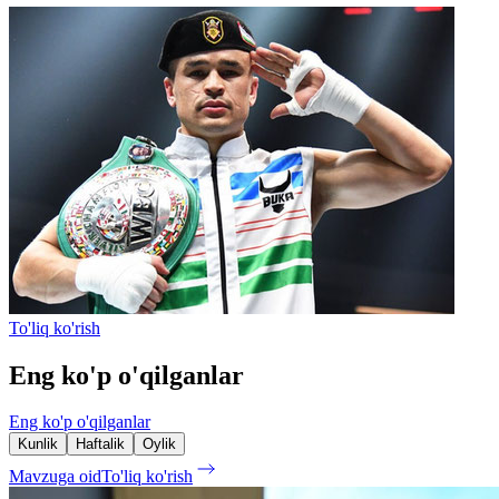
To'liq ko'rish
Eng ko'p o'qilganlar
Eng ko'p o'qilganlar
Kunlik
Haftalik
Oylik
Mavzuga oid
To'liq ko'rish