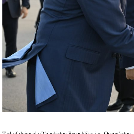
Tashrif doirasida O‘zbekiston Respublikasi va Qozog‘iston