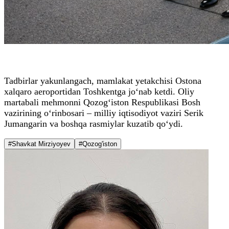
Tadbirlar yakunlangach, mamlakat yetakchisi Ostona
xalqaro aeroportidan Toshkentga jo‘nab ketdi. Oliy
martabali mehmonni Qozog‘iston Respublikasi Bosh
vazirining o‘rinbosari – milliy iqtisodiyot vaziri Serik
Jumangarin va boshqa rasmiylar kuzatib qo‘ydi.
#Shavkat Mirziyoyev
#Qozog'iston