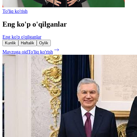
To'liq ko'rish
Eng ko'p o'qilganlar
Eng ko'p o'qilganlar
Kunlik
Haftalik
Oylik
Mavzuga oid
To'liq ko'rish