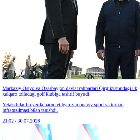
Markaziy Osiyo va Ozarbayjon davlat rahbarlari Qirg‘izistondagi ilk
xalqaro toifadagi golf klubiga tashrif buyudi
Yetakchilar bu yerda barpo etilgan zamonaviy sport va turizm
infratuzilmasi bilan tanishdi.
21:02 / 30.07.2026