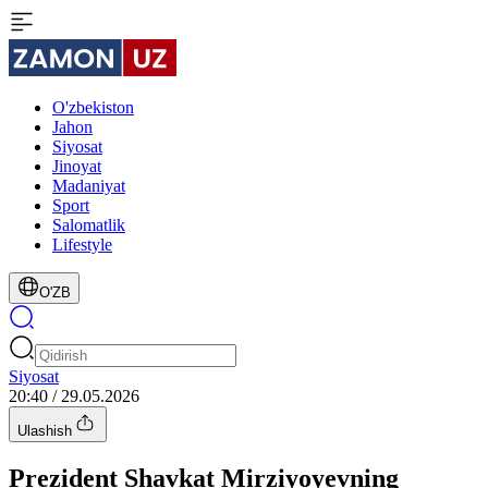
O'zbekiston
Jahon
Siyosat
Jinoyat
Madaniyat
Sport
Salomatlik
Lifestyle
O'ZB
Siyosat
20:40 / 29.05.2026
Ulashish
Prezident Shavkat Mirziyoyevning