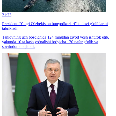
21:23
Prezident “Yangi O‘zbekiston bunyodkorlari” tanlovi g‘oliblarini
tabrikladi
Tanlovning uch bosqichida 124 mingdan ziyod yosh ishtirok etib,
yakunda 10 ta kasb yo‘nalishi bo‘yicha 120 nafar g‘olib va
sovrindor aniqlandi.