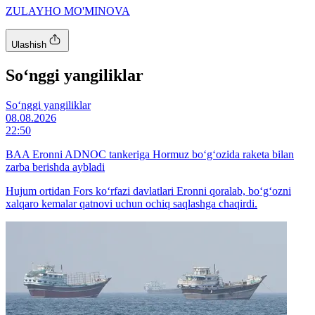
ZULAYHO MO'MINOVA
Ulashish
So‘nggi yangiliklar
So‘nggi yangiliklar
08.08.2026
22:50
BAA Eronni ADNOC tankeriga Hormuz bo‘g‘ozida raketa bilan
zarba berishda aybladi
Hujum ortidan Fors ko‘rfazi davlatlari Eronni qoralab, bo‘g‘ozni
xalqaro kemalar qatnovi uchun ochiq saqlashga chaqirdi.