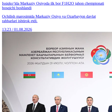
Issiqko‘lda Markaziy Osiyoda ilk bor F1H2O jahon chempionati
bosqichi boshlandi
Ochilish marosimida Markaziy Osiyo va Ozarbayjon davlat
rahbarlari ishtirok etdi.
13:23 / 01.08.2026