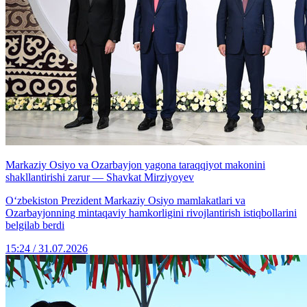
Markaziy Osiyo va Ozarbayjon yagona taraqqiyot makonini
shakllantirishi zarur — Shavkat Mirziyoyev
Oʻzbekiston Prezident Markaziy Osiyo mamlakatlari va
Ozarbayjonning mintaqaviy hamkorligini rivojlantirish istiqbollarini
belgilab berdi
15:24 / 31.07.2026