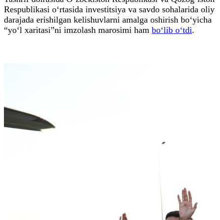
Respublikasi o‘rtasida investitsiya va savdo sohalarida oliy
darajada erishilgan kelishuvlarni amalga oshirish bo‘yicha
“yo‘l xaritasi”ni imzolash marosimi ham
bo‘lib o‘tdi
.