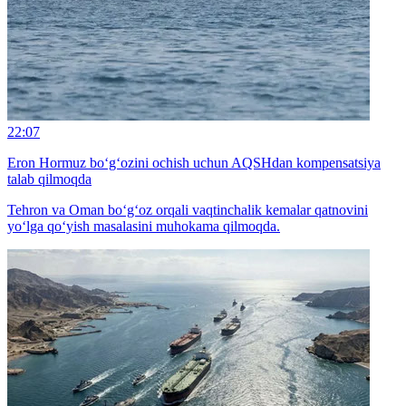
22:07
Eron Hormuz bo‘g‘ozini ochish uchun AQSHdan kompensatsiya
talab qilmoqda
Tehron va Oman bo‘g‘oz orqali vaqtinchalik kemalar qatnovini
yo‘lga qo‘yish masalasini muhokama qilmoqda.