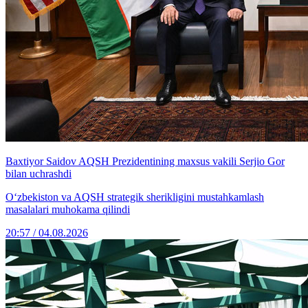
Baxtiyor Saidov AQSH Prezidentining maxsus vakili Serjio Gor
bilan uchrashdi
O‘zbekiston va AQSH strategik sherikligini mustahkamlash
masalalari muhokama qilindi
20:57 / 04.08.2026