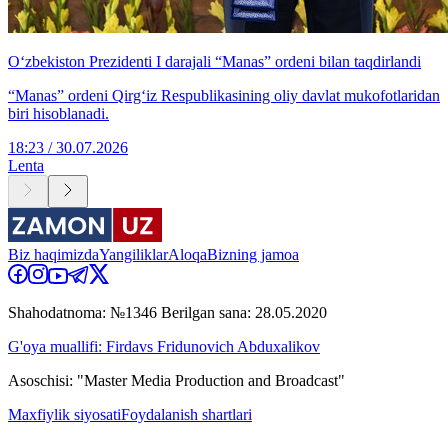
O‘zbekiston Prezidenti I darajali “Manas” ordeni bilan taqdirlandi
“Manas” ordeni Qirg‘iz Respublikasining oliy davlat mukofotlaridan
biri hisoblanadi.
18:23 / 30.07.2026
Lenta
Biz haqimizda
Yangiliklar
Aloqa
Bizning jamoa
Shahodatnoma: №1346 Berilgan sana: 28.05.2020
G'oya muallifi: Firdavs Fridunovich Abduxalikov
Asoschisi: "Master Media Production and Broadcast"
Maxfiylik siyosati
Foydalanish shartlari