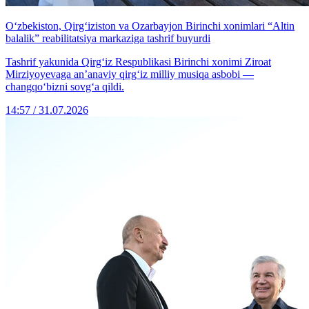
O‘zbekiston, Qirg‘iziston va Ozarbayjon Birinchi xonimlari “Altin
balalik” reabilitatsiya markaziga tashrif buyurdi
Tashrif yakunida Qirg‘iz Respublikasi Birinchi xonimi Ziroat
Mirziyoyevaga an’anaviy qirg‘iz milliy musiqa asbobi —
changqo‘bizni sovg‘a qildi.
14:57 / 31.07.2026