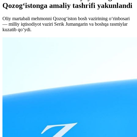
Qozog‘istonga amaliy tashrifi yakunlandi
Oliy martabali mehmonni Qozog‘iston bosh vazirining o‘rinbosari
— milliy iqtisodiyot vaziri Serik Jumangarin va boshqa rasmiylar
kuzatib qo‘ydi.