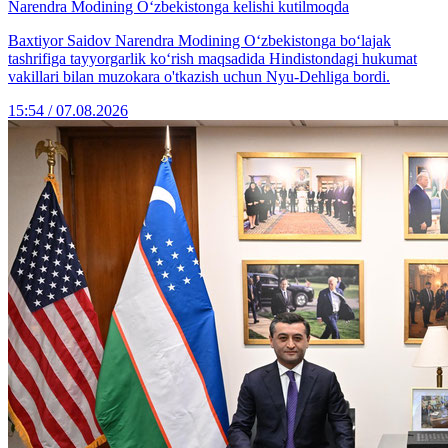
Narendra Modining O‘zbekistonga kelishi kutilmoqda
Baxtiyor Saidov Narendra Modining O‘zbekistonga bo‘lajak
tashrifiga tayyorgarlik ko‘rish maqsadida Hindistondagi hukumat
vakillari bilan muzokara o'tkazish uchun Nyu-Dehliga bordi.
15:54 / 07.08.2026