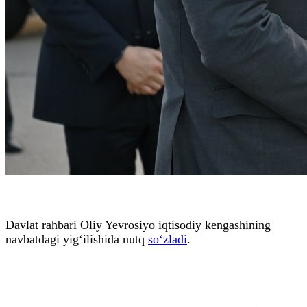
Davlat rahbari Oliy Yevrosiyo iqtisodiy kengashining
navbatdagi yig‘ilishida nutq
so‘zladi
.