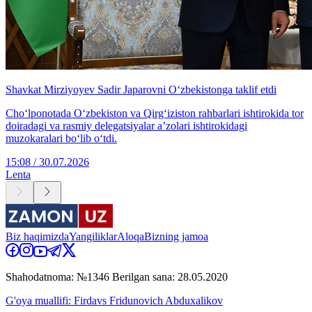
Shavkat Mirziyoyev Sadir Japarovni O‘zbekistonga taklif etdi
Cho‘lponotada O‘zbekiston va Qirg‘iziston rahbarlari ishtirokida tor
doiradagi va rasmiy delegatsiyalar aʼzolari ishtirokidagi
muzokaralari boʻlib oʻtdi.
15:08 / 30.07.2026
Lenta
Biz haqimizda
Yangiliklar
Aloqa
Bizning jamoa
Shahodatnoma: №1346 Berilgan sana: 28.05.2020
G'oya muallifi: Firdavs Fridunovich Abduxalikov