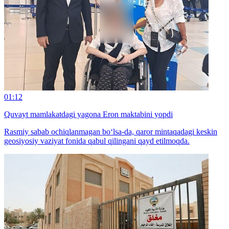
01:12
Quvayt mamlakatdagi yagona Eron maktabini yopdi
Rasmiy sabab ochiqlanmagan bo‘lsa-da, qaror mintaqadagi keskin
geosiyosiy vaziyat fonida qabul qilingani qayd etilmoqda.