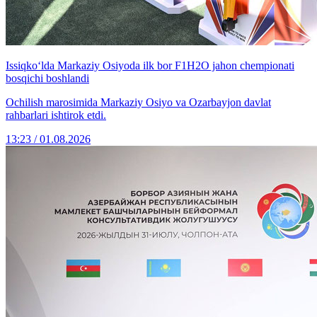
Issiqko‘lda Markaziy Osiyoda ilk bor F1H2O jahon chempionati
bosqichi boshlandi
Ochilish marosimida Markaziy Osiyo va Ozarbayjon davlat
rahbarlari ishtirok etdi.
13:23 / 01.08.2026