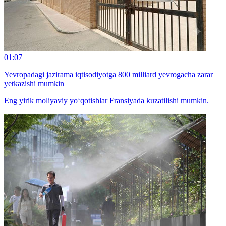
01:07
Yevropadagi jazirama iqtisodiyotga 800 milliard yevrogacha zarar
yetkazishi mumkin
Eng yirik moliyaviy yo‘qotishlar Fransiyada kuzatilishi mumkin.