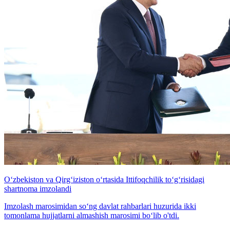
Oʻzbekiston va Qirgʻiziston o‘rtasida Ittifoqchilik toʻgʻrisidagi
shartnoma imzolandi
Imzolash marosimidan soʻng davlat rahbarlari huzurida ikki
tomonlama hujjatlarni almashish marosimi boʻlib o'tdi.