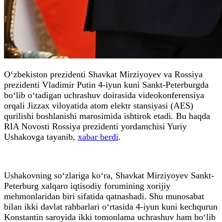
O‘zbekiston prezidenti Shavkat Mirziyoyev va Rossiya
prezidenti Vladimir Putin 4-iyun kuni Sankt-Peterburgda
bo‘lib o‘tadigan uchrashuv doirasida videokonferensiya
orqali Jizzax viloyatida atom elektr stansiyasi (AES)
qurilishi boshlanishi marosimida ishtirok etadi. Bu haqda
RIA Novosti Rossiya prezidenti yordamchisi Yuriy
Ushakovga tayanib,
xabar berdi
.
Ushakovning so‘zlariga ko‘ra, Shavkat Mirziyoyev Sankt-
Peterburg xalqaro iqtisodiy forumining xorijiy
mehmonlaridan biri sifatida qatnashadi. Shu munosabat
bilan ikki davlat rahbarlari o‘rtasida 4-iyun kuni kechqurun
Konstantin saroyida ikki tomonlama uchrashuv ham bo‘lib