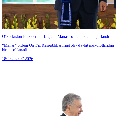
O‘zbekiston Prezidenti I darajali “Manas” ordeni bilan taqdirlandi
“Manas” ordeni Qirg‘iz Respublikasining oliy davlat mukofotlaridan
biri hisoblanadi.
18:23 / 30.07.2026