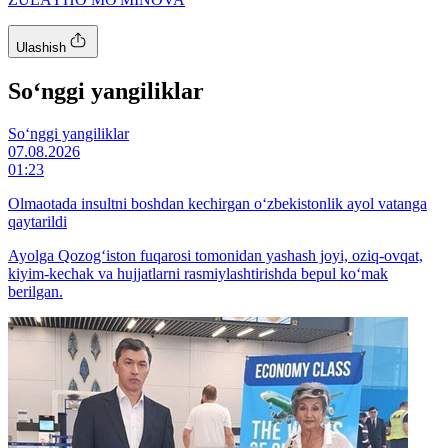
Ulashish
So‘nggi yangiliklar
So‘nggi yangiliklar
07.08.2026
01:23
Olmaotada insultni boshdan kechirgan o‘zbekistonlik ayol vatanga
qaytarildi
Ayolga Qozog‘iston fuqarosi tomonidan yashash joyi, oziq-ovqat,
kiyim-kechak va hujjatlarni rasmiylashtirishda bepul ko‘mak
berilgan.