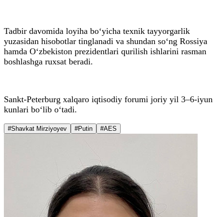
Tadbir davomida loyiha bo‘yicha texnik tayyorgarlik
yuzasidan hisobotlar tinglanadi va shundan so‘ng Rossiya
hamda O‘zbekiston prezidentlari qurilish ishlarini rasman
boshlashga ruxsat beradi.
Sankt-Peterburg xalqaro iqtisodiy forumi joriy yil 3–6-iyun
kunlari bo‘lib o‘tadi.
#Shavkat Mirziyoyev
#Putin
#AES