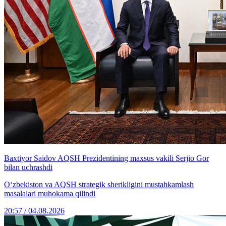
Baxtiyor Saidov AQSH Prezidentining maxsus vakili Serjio Gor
bilan uchrashdi
O‘zbekiston va AQSH strategik sherikligini mustahkamlash
masalalari muhokama qilindi
20:57 / 04.08.2026