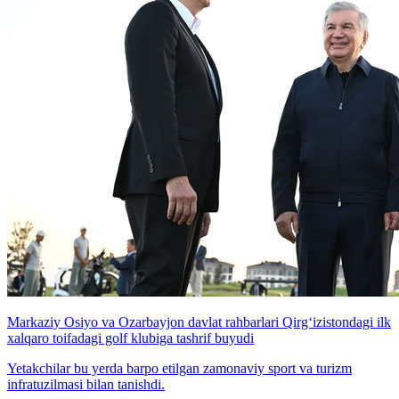
Markaziy Osiyo va Ozarbayjon davlat rahbarlari Qirg‘izistondagi ilk
xalqaro toifadagi golf klubiga tashrif buyudi
Yetakchilar bu yerda barpo etilgan zamonaviy sport va turizm
infratuzilmasi bilan tanishdi.