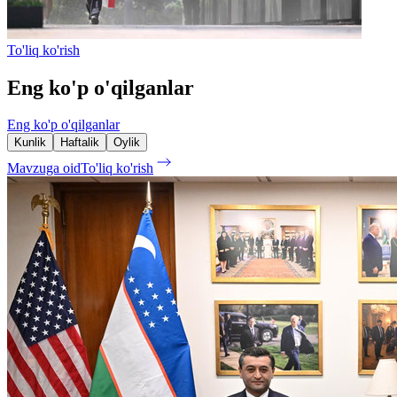
To'liq ko'rish
Eng ko'p o'qilganlar
Eng ko'p o'qilganlar
Kunlik
Haftalik
Oylik
Mavzuga oid
To'liq ko'rish