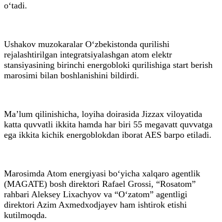
o‘tadi.
Ushakov muzokaralar O‘zbekistonda qurilishi
rejalashtirilgan integratsiyalashgan atom elektr
stansiyasining birinchi energobloki qurilishiga start berish
marosimi bilan boshlanishini bildirdi.
Ma’lum qilinishicha, loyiha doirasida Jizzax viloyatida
katta quvvatli ikkita hamda har biri 55 megavatt quvvatga
ega ikkita kichik energoblokdan iborat AES barpo etiladi.
Marosimda Atom energiyasi bo‘yicha xalqaro agentlik
(MAGATE) bosh direktori Rafael Grossi, “Rosatom”
rahbari Aleksey Lixachyov va “O‘zatom” agentligi
direktori Azim Axmedxodjayev ham ishtirok etishi
kutilmoqda.