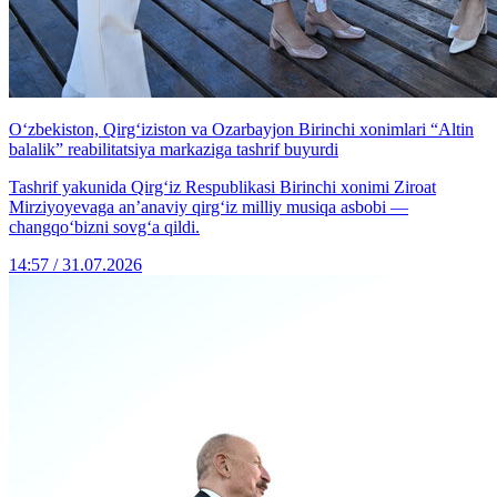
O‘zbekiston, Qirg‘iziston va Ozarbayjon Birinchi xonimlari “Altin
balalik” reabilitatsiya markaziga tashrif buyurdi
Tashrif yakunida Qirg‘iz Respublikasi Birinchi xonimi Ziroat
Mirziyoyevaga an’anaviy qirg‘iz milliy musiqa asbobi —
changqo‘bizni sovg‘a qildi.
14:57 / 31.07.2026