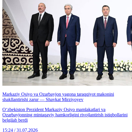
Markaziy Osiyo va Ozarbayjon yagona taraqqiyot makonini
shakllantirishi zarur — Shavkat Mirziyoyev
Oʻzbekiston Prezident Markaziy Osiyo mamlakatlari va
Ozarbayjonning mintaqaviy hamkorligini rivojlantirish istiqbollarini
belgilab berdi
15:24 / 31.07.2026