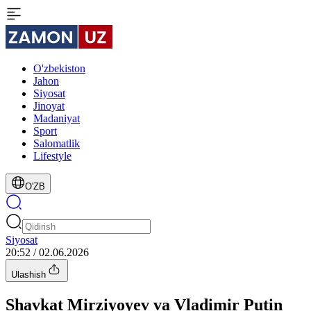
O'zbekiston
Jahon
Siyosat
Jinoyat
Madaniyat
Sport
Salomatlik
Lifestyle
O'ZB
Siyosat
20:52 / 02.06.2026
Ulashish
Shavkat Mirziyoyev va Vladimir Putin