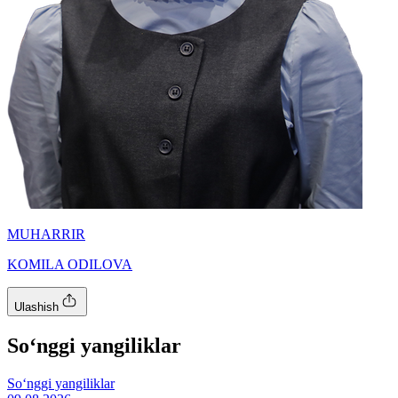
MUHARRIR
KOMILA ODILOVA
Ulashish
So‘nggi yangiliklar
So‘nggi yangiliklar