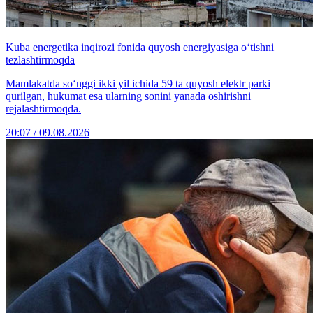
Kuba energetika inqirozi fonida quyosh energiyasiga o‘tishni
tezlashtirmoqda
Mamlakatda so‘nggi ikki yil ichida 59 ta quyosh elektr parki
qurilgan, hukumat esa ularning sonini yanada oshirishni
rejalashtirmoqda.
20:07 / 09.08.2026