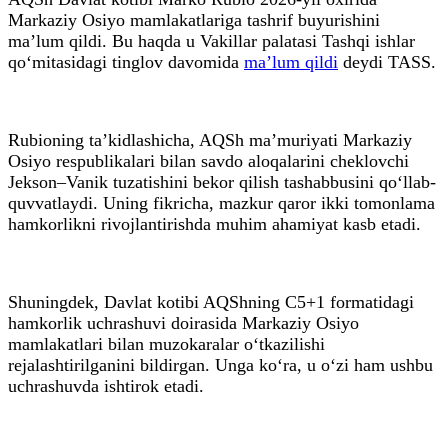
Markaziy Osiyo mamlakatlariga tashrif buyurishini
ma’lum qildi. Bu haqda u Vakillar palatasi Tashqi ishlar
qo‘mitasidagi tinglov davomida
ma’lum qildi
deydi TASS.
Rubioning ta’kidlashicha, AQSh ma’muriyati Markaziy
Osiyo respublikalari bilan savdo aloqalarini cheklovchi
Jekson–Vanik tuzatishini bekor qilish tashabbusini qo‘llab-
quvvatlaydi. Uning fikricha, mazkur qaror ikki tomonlama
hamkorlikni rivojlantirishda muhim ahamiyat kasb etadi.
Shuningdek, Davlat kotibi AQShning C5+1 formatidagi
hamkorlik uchrashuvi doirasida Markaziy Osiyo
mamlakatlari bilan muzokaralar o‘tkazilishi
rejalashtirilganini bildirgan. Unga ko‘ra, u o‘zi ham ushbu
uchrashuvda ishtirok etadi.