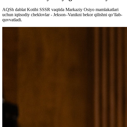
AQSh dablat Kotibi SSSR vaqtida Markaziy Osiyo mamlakatlari
uchun iqtisodiy cheklovlar - Jekson–Vanikni bekor qilishni qo‘llab-
quvvatladi.