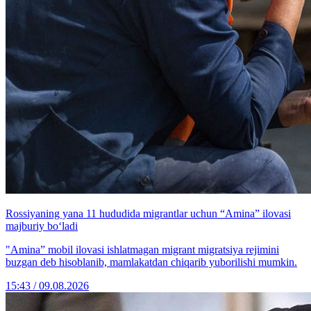
Rossiyaning yana 11 hududida migrantlar uchun “Amina” ilovasi
majburiy bo‘ladi
"Amina” mobil ilovasi ishlatmagan migrant migratsiya rejimini
buzgan deb hisoblanib, mamlakatdan chiqarib yuborilishi mumkin.
15:43 / 09.08.2026