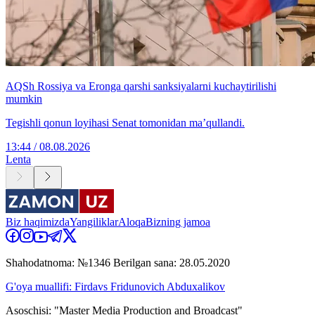
AQSh Rossiya va Eronga qarshi sanksiyalarni kuchaytirilishi
mumkin
Tegishli qonun loyihasi Senat tomonidan ma’qullandi.
13:44 / 08.08.2026
Lenta
Biz haqimizda
Yangiliklar
Aloqa
Bizning jamoa
Shahodatnoma: №1346 Berilgan sana: 28.05.2020
G'oya muallifi: Firdavs Fridunovich Abduxalikov
Asoschisi: "Master Media Production and Broadcast"