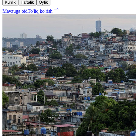
Kunlik
Haftalik
Oylik
Mavzuga oid
To'liq ko'rish