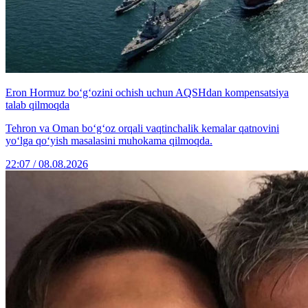
Eron Hormuz bo‘g‘ozini ochish uchun AQSHdan kompensatsiya
talab qilmoqda
Tehron va Oman bo‘g‘oz orqali vaqtinchalik kemalar qatnovini
yo‘lga qo‘yish masalasini muhokama qilmoqda.
22:07 / 08.08.2026