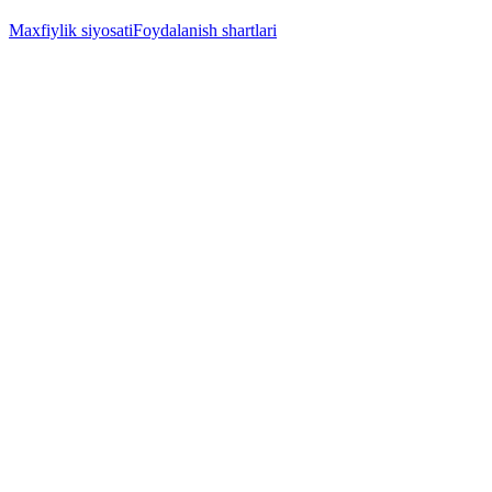
Maxfiylik siyosati
Foydalanish shartlari