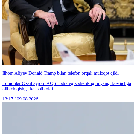
Ilhom Aliyev Donald Tramp bilan telefon orqali muloqot qildi
Tomonlar Ozarbayjon–AQSH strategik sherikligini yangi bosqichga
olib chiqishga kelishib oldi.
13:17 / 09.08.2026