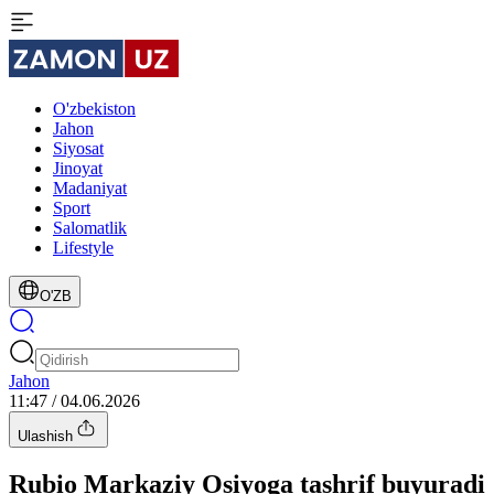
O'zbekiston
Jahon
Siyosat
Jinoyat
Madaniyat
Sport
Salomatlik
Lifestyle
O'ZB
Jahon
11:47 / 04.06.2026
Ulashish
Rubio Markaziy Osiyoga tashrif buyuradi