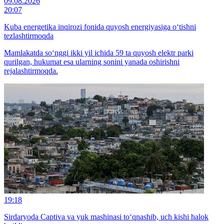
09.08.2026
20:07
Kuba energetika inqirozi fonida quyosh energiyasiga o‘tishni
tezlashtirmoqda
Mamlakatda so‘nggi ikki yil ichida 59 ta quyosh elektr parki
qurilgan, hukumat esa ularning sonini yanada oshirishni
rejalashtirmoqda.
19:18
Sirdaryoda Captiva va yuk mashinasi to‘qnashib, uch kishi halok