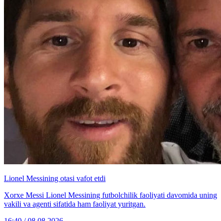
Lionel Messining otasi vafot etdi
Xorxe Messi Lionel Messining futbolchilik faoliyati davomida uning
vakili va agenti sifatida ham faoliyat yuritgan.
16:40 / 08.08.2026