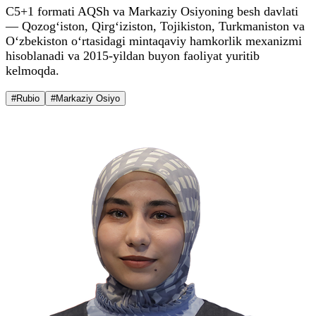
C5+1 formati AQSh va Markaziy Osiyoning besh davlati
— Qozog‘iston, Qirg‘iziston, Tojikiston, Turkmaniston va
O‘zbekiston o‘rtasidagi mintaqaviy hamkorlik mexanizmi
hisoblanadi va 2015-yildan buyon faoliyat yuritib
kelmoqda.
#Rubio
#Markaziy Osiyo