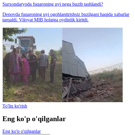
Surxondaryoda fuqaroning uyi nega buzib tashlandi?
Denovda fuqaroning uyi ogohlantirishsiz buzilgani haqida xabarlar
tarqaldi. Viloyat MIB holatga oydinlik kiritdi.
To'liq ko'rish
Eng ko'p o'qilganlar
Eng ko'p o'qilganlar