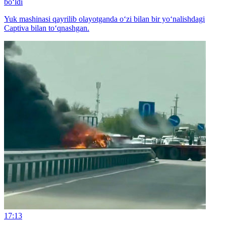
bo‘ldi
Yuk mashinasi qayrilib olayotganda o‘zi bilan bir yo‘nalishdagi
Captiva bilan to‘qnashgan.
17:13