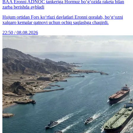
BAA Eronni ADNOC tankeriga Hormuz bo‘g‘ozida raketa bilan
zarba berishda aybladi
Hujum ortidan Fors ko‘rfazi davlatlari Eronni qoralab, bo‘g‘ozni
xalqaro kemalar qatnovi uchun ochiq saqlashga chaqirdi.
22:50 / 08.08.2026