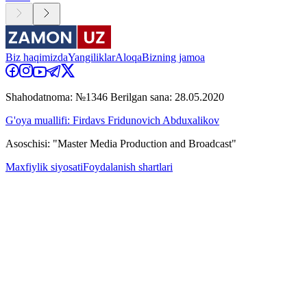
Biz haqimizda
Yangiliklar
Aloqa
Bizning jamoa
Shahodatnoma: №1346 Berilgan sana: 28.05.2020
G'oya muallifi: Firdavs Fridunovich Abduxalikov
Asoschisi: "Master Media Production and Broadcast"
Maxfiylik siyosati
Foydalanish shartlari