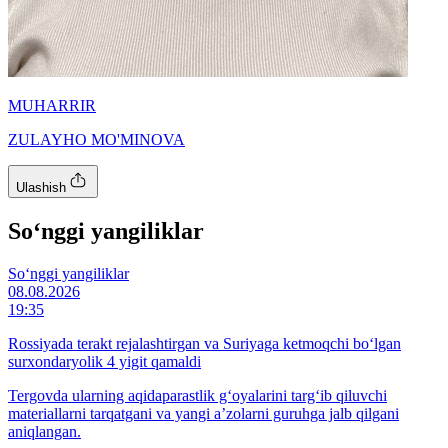
MUHARRIR
ZULAYHO MO'MINOVA
Ulashish
So‘nggi yangiliklar
So‘nggi yangiliklar
08.08.2026
19:35
Rossiyada terakt rejalashtirgan va Suriyaga ketmoqchi bo‘lgan
surxondaryolik 4 yigit qamaldi
Tergovda ularning aqidaparastlik g‘oyalarini targ‘ib qiluvchi
materiallarni tarqatgani va yangi a’zolarni guruhga jalb qilgani
aniqlangan.