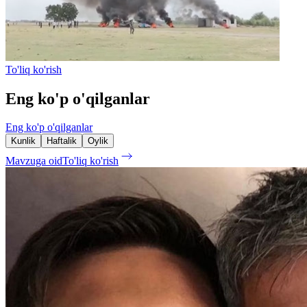
To'liq ko'rish
Eng ko'p o'qilganlar
Eng ko'p o'qilganlar
Kunlik
Haftalik
Oylik
Mavzuga oid
To'liq ko'rish