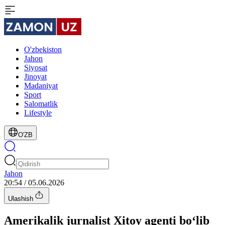
O'zbekiston
Jahon
Siyosat
Jinoyat
Madaniyat
Sport
Salomatlik
Lifestyle
O'ZB
Jahon
20:54 / 05.06.2026
Ulashish
Amerikalik jurnalist Xitoy agenti bo‘lib