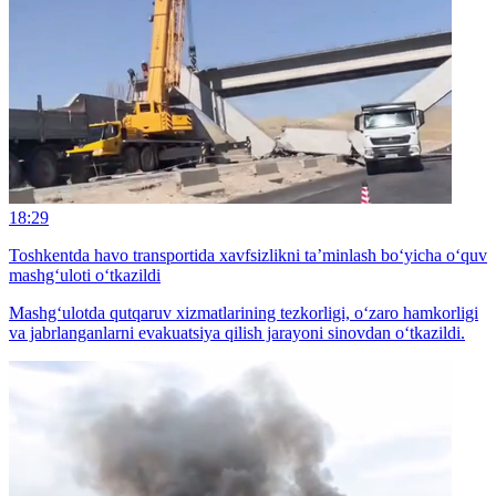
18:29
Toshkentda havo transportida xavfsizlikni ta’minlash bo‘yicha o‘quv
mashg‘uloti o‘tkazildi
Mashg‘ulotda qutqaruv xizmatlarining tezkorligi, o‘zaro hamkorligi
va jabrlanganlarni evakuatsiya qilish jarayoni sinovdan o‘tkazildi.