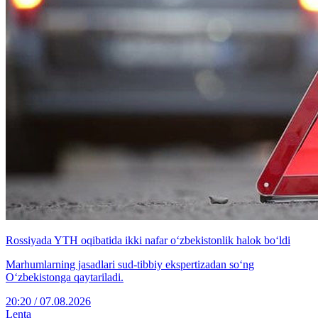
Rossiyada YTH oqibatida ikki nafar o‘zbekistonlik halok bo‘ldi
Marhumlarning jasadlari sud-tibbiy ekspertizadan so‘ng
O‘zbekistonga qaytariladi.
20:20 / 07.08.2026
Lenta