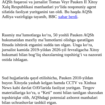
AQSh fuqarosi va jurnalist Tomas Veyr Pauken II Xitoy
Xalq Respublikasi manfaatlari yo‘lida noqonuniy agent
sifatida faoliyat yuritganini tan oldi. Bu haqda AQSh
Adliya vazirligiga tayanib, BBC
xabar berdi
.
Rasmiy ma’lumotlarga ko‘ra, 50 yoshli Pauken AQSh
hukumatidan maxfiy ma’lumotlarni olishga qaratilgan
fitnada ishtirok etganini sudda tan olgan. Unga ko‘ra,
jurnalist kamida 2019-yildan 2026-yil fevraligacha Xitoy
hukumati bilan bog‘liq shaxslarning topshirig‘i va nazorati
ostida ishlagan.
Sud hujjatlarida qayd etilishicha, Pauken 2010-yildan
buyon Xitoyda yashab kelgan hamda CCTV va Xinhua
News kabi davlat OAVlarida faoliyat yuritgan. Tergov
materiallariga ko‘ra, u “Keti” nomi bilan tanilgan shaxsdan
topshiriqlar olib, AQShdagi potensial axborot manbalari
bilan uchrashuvlar tashkil etgan.