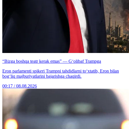
“Bizga boshqa teatr kerak emas” — G‘olibaf Trampga
Eron parlamenti spikeri Trampni tahdidlarni to‘xtatib, Eron bilan
bog‘liq majburiyatlarini bajarishga chaqirdi.
00:17 / 08.08.2026