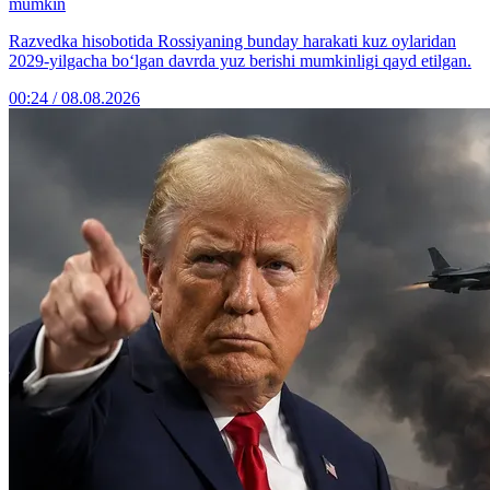
mumkin
Razvedka hisobotida Rossiyaning bunday harakati kuz oylaridan
2029-yilgacha bo‘lgan davrda yuz berishi mumkinligi qayd etilgan.
00:24 / 08.08.2026