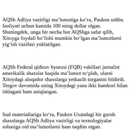
AQSh Adliya vazirligi ma’lumotiga ko‘ra, Pauken ushbu
faoliyati uchun kamida 100 ming dollar olgan.
Shuningdek, unga bir necha bor AQShga safar qilib,
Xitoyga foydali bo‘lishi mumkin bo‘lgan ma’lumotlarni
yig‘ish vazifasi yuklatilgan.
AQSh Federal qidiruv byurosi (FQB) vakillari jurnalist
amerikalik shaxslar haqida ma’lumot to‘plab, ularni
Xitoydagi aloqador shaxslarga yetkazib turganini bildirdi.
Tergov davomida uning Xitoydagi yana ikki hamkori bilan
ishlagani ham aniqlangan.
Sud materiallariga ko‘ra, Pauken Uxandagi bir guruh
shaxslarga AQSh Adliya vazirligi va texnologiyalar
sohasiga oid ma’lumotlarni ham taqdim etgan.