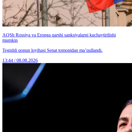
AQSh Rossiya va Eronga qarshi sanksiyalarni kuchaytirilishi
mumkin
Tegishli qonun loyihasi Senat tomonidan ma’qullandi.
13:44 / 08.08.2026