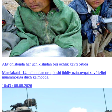
Afg‘onistonda har uch kishidan biri ochlik xavfi ostida
Mamlakatda 14 milliondan ortiq kishi jiddiy oziq-ovqat xavfsizligi
muammosiga duch kelmoqda.
10:43 / 08.08.2026