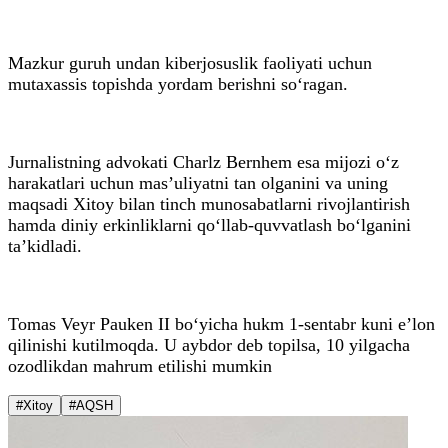
Mazkur guruh undan kiberjosuslik faoliyati uchun
mutaxassis topishda yordam berishni so‘ragan.
Jurnalistning advokati Charlz Bernhem esa mijozi o‘z
harakatlari uchun mas’uliyatni tan olganini va uning
maqsadi Xitoy bilan tinch munosabatlarni rivojlantirish
hamda diniy erkinliklarni qo‘llab-quvvatlash bo‘lganini
ta’kidladi.
Tomas Veyr Pauken II bo‘yicha hukm 1-sentabr kuni e’lon
qilinishi kutilmoqda. U aybdor deb topilsa, 10 yilgacha
ozodlikdan mahrum etilishi mumkin
#Xitoy
#AQSH