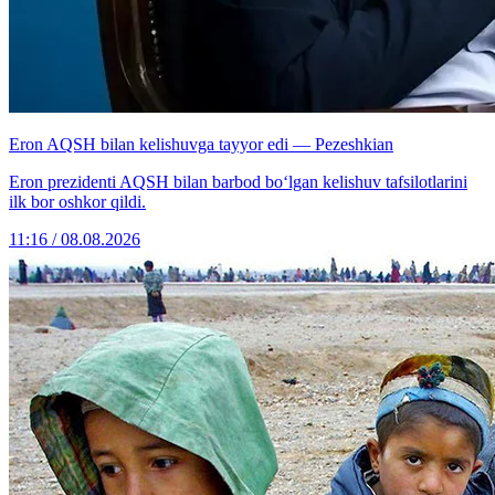
Eron AQSH bilan kelishuvga tayyor edi — Pezeshkian
Eron prezidenti AQSH bilan barbod bo‘lgan kelishuv tafsilotlarini
ilk bor oshkor qildi.
11:16 / 08.08.2026