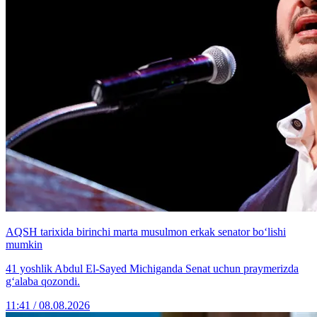
AQSH tarixida birinchi marta musulmon erkak senator bo‘lishi
mumkin
41 yoshlik Abdul El-Sayed Michiganda Senat uchun praymerizda
g‘alaba qozondi.
11:41 / 08.08.2026