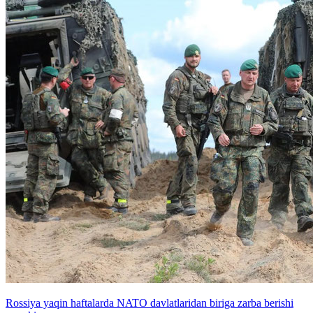
Rossiya yaqin haftalarda NATO davlatlaridan biriga zarba berishi