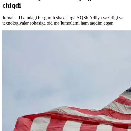
chiqdi
Jurnalist Uxandagi bir guruh shaxslarga AQSh Adliya vazirligi va
texnologiyalar sohasiga oid ma’lumotlarni ham taqdim etgan.