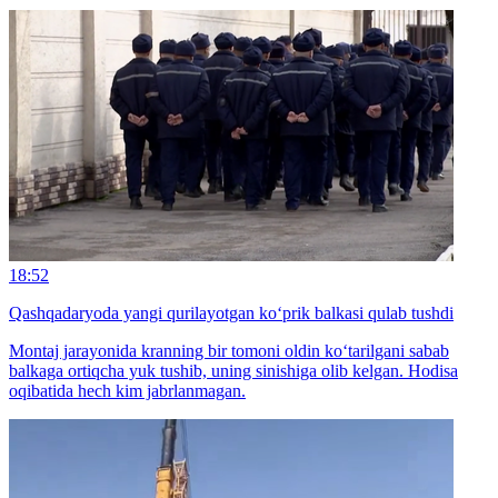
18:52
Qashqadaryoda yangi qurilayotgan ko‘prik balkasi qulab tushdi
Montaj jarayonida kranning bir tomoni oldin ko‘tarilgani sabab
balkaga ortiqcha yuk tushib, uning sinishiga olib kelgan. Hodisa
oqibatida hech kim jabrlanmagan.