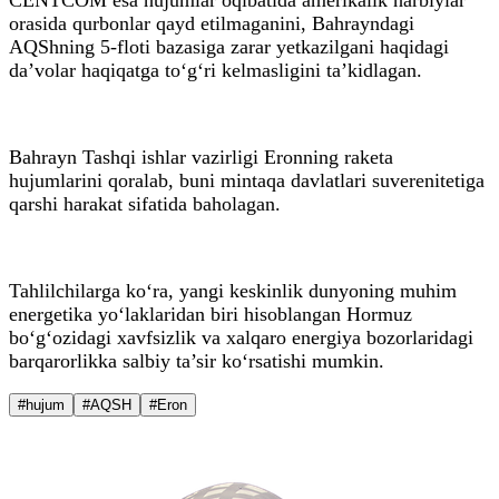
orasida qurbonlar qayd etilmaganini, Bahrayndagi
AQShning 5-floti bazasiga zarar yetkazilgani haqidagi
da’volar haqiqatga to‘g‘ri kelmasligini ta’kidlagan.
Bahrayn Tashqi ishlar vazirligi Eronning raketa
hujumlarini qoralab, buni mintaqa davlatlari suverenitetiga
qarshi harakat sifatida baholagan.
Tahlilchilarga ko‘ra, yangi keskinlik dunyoning muhim
energetika yo‘laklaridan biri hisoblangan Hormuz
bo‘g‘ozidagi xavfsizlik va xalqaro energiya bozorlaridagi
barqarorlikka salbiy ta’sir ko‘rsatishi mumkin.
#hujum
#AQSH
#Eron