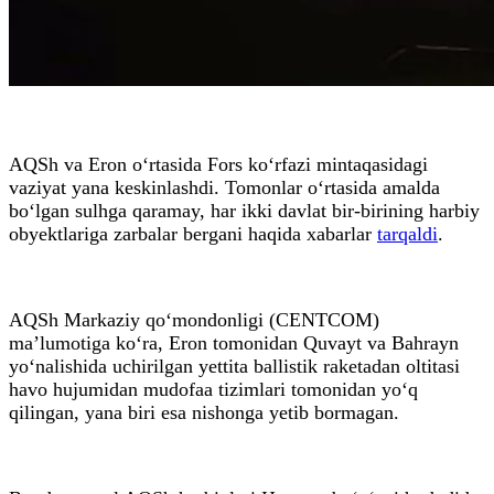
AQSh va Eron o‘rtasida Fors ko‘rfazi mintaqasidagi
vaziyat yana keskinlashdi. Tomonlar o‘rtasida amalda
bo‘lgan sulhga qaramay, har ikki davlat bir-birining harbiy
obyektlariga zarbalar bergani haqida xabarlar
tarqaldi
.
AQSh Markaziy qo‘mondonligi (CENTCOM)
ma’lumotiga ko‘ra, Eron tomonidan Quvayt va Bahrayn
yo‘nalishida uchirilgan yettita ballistik raketadan oltitasi
havo hujumidan mudofaa tizimlari tomonidan yo‘q
qilingan, yana biri esa nishonga yetib bormagan.