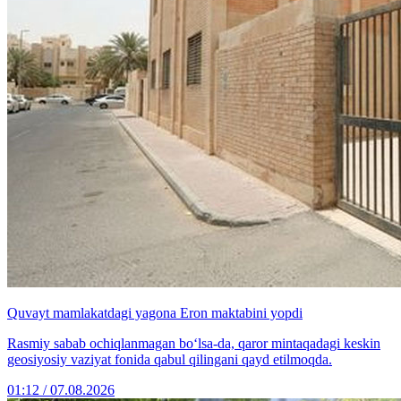
Quvayt mamlakatdagi yagona Eron maktabini yopdi
Rasmiy sabab ochiqlanmagan bo‘lsa-da, qaror mintaqadagi keskin
geosiyosiy vaziyat fonida qabul qilingani qayd etilmoqda.
01:12 / 07.08.2026