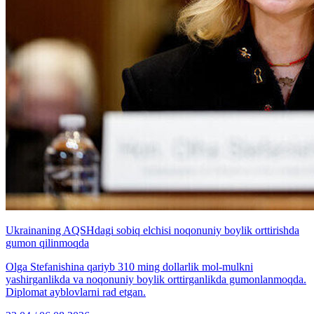
Ukrainaning AQSHdagi sobiq elchisi noqonuniy boylik orttirishda
gumon qilinmoqda
Olga Stefanishina qariyb 310 ming dollarlik mol-mulkni
yashirganlikda va noqonuniy boylik orttirganlikda gumonlanmoqda.
Diplomat ayblovlarni rad etgan.