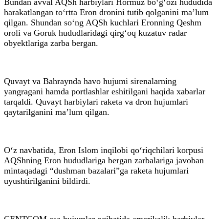
Bundan avval AQSh harbiylari Hormuz bo‘g‘ozi hududida
harakatlangan to‘rtta Eron dronini tutib qolganini ma’lum
qilgan. Shundan so‘ng AQSh kuchlari Eronning Qeshm
oroli va Goruk hududlaridagi qirg‘oq kuzatuv radar
obyektlariga zarba bergan.
Quvayt va Bahraynda havo hujumi sirenalarning
yangragani hamda portlashlar eshitilgani haqida xabarlar
tarqaldi. Quvayt harbiylari raketa va dron hujumlari
qaytarilganini ma’lum qilgan.
O‘z navbatida, Eron Islom inqilobi qo‘riqchilari korpusi
AQShning Eron hududlariga bergan zarbalariga javoban
mintaqadagi “dushman bazalari”ga raketa hujumlari
uyushtirilganini bildirdi.
CENTCOM esa hujumlar oqibatida amerikalik harbiylar