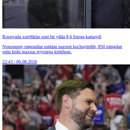
Rossiyada xorijliklar soni bir yilda 8,6 foizga kamaydi
Noqonuniy migrantlar ustidan nazorat kuchaytirilib, 850 mingdan
ortiq kishi maxsus reyestrga kiritilgan.
22:43 / 06.08.2026