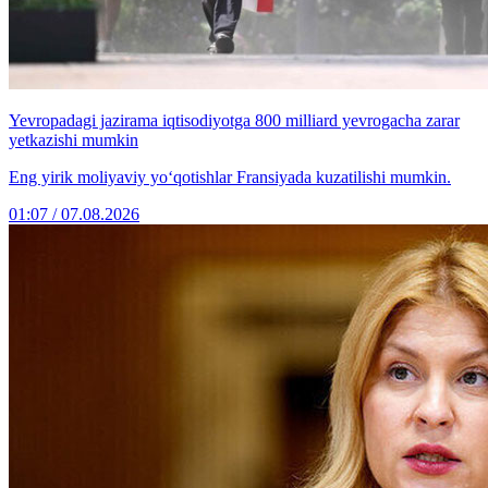
Yevropadagi jazirama iqtisodiyotga 800 milliard yevrogacha zarar
yetkazishi mumkin
Eng yirik moliyaviy yo‘qotishlar Fransiyada kuzatilishi mumkin.
01:07 / 07.08.2026