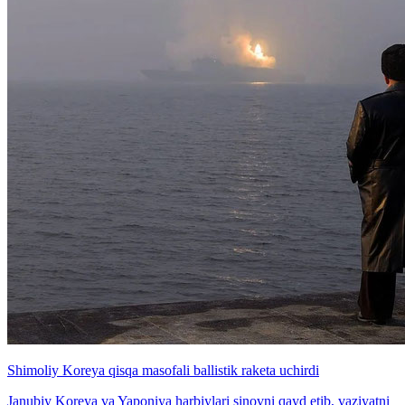
Shimoliy Koreya qisqa masofali ballistik raketa uchirdi
Janubiy Koreya va Yaponiya harbiylari sinovni qayd etib, vaziyatni