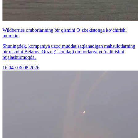
Wildberries omborlarining bir qismini O‘zbekistonga ko‘chirishi
mumkin
Shuningdek, kompaniya uzoq muddat saqlanadigan mahsulotlarning
bir qismini Belarus, Qozog‘istondagi omborlarga yo‘naltirishni
rejalashtirmoqda.
16:04 / 06.08.2026