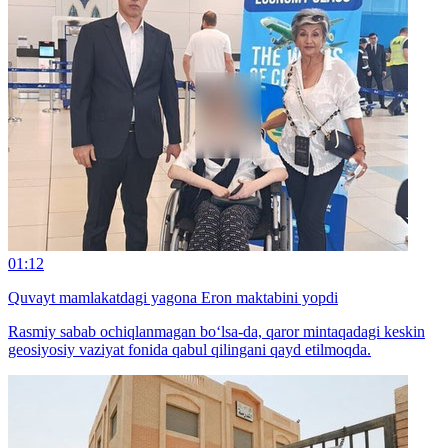
01:12
Quvayt mamlakatdagi yagona Eron maktabini yopdi
Rasmiy sabab ochiqlanmagan bo‘lsa-da, qaror mintaqadagi keskin
geosiyosiy vaziyat fonida qabul qilingani qayd etilmoqda.