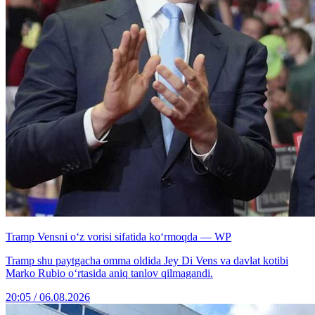
Tramp Vensni o‘z vorisi sifatida ko‘rmoqda — WP
Tramp shu paytgacha omma oldida Jey Di Vens va davlat kotibi
Marko Rubio o‘rtasida aniq tanlov qilmagandi.
20:05 / 06.08.2026