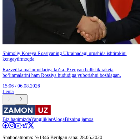
Shimoliy Koreya Rossiyaning Ukrainadagi urushida ishtirokini
kengaytirmoqda
Razvedka ma'lumotlariga ko‘ra, Pxenyan ballistik raketa
bo‘linmalarini ham Rossiya hududiga yuborishni boshlagan.
15:06 / 06.08.2026
Lenta
Biz haqimizda
Yangiliklar
Aloqa
Bizning jamoa
Shahodatnoma: №1346 Berilgan sana: 28.05.2020