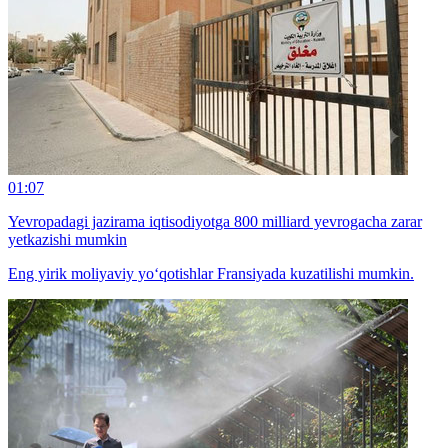
01:07
Yevropadagi jazirama iqtisodiyotga 800 milliard yevrogacha zarar
yetkazishi mumkin
Eng yirik moliyaviy yo‘qotishlar Fransiyada kuzatilishi mumkin.