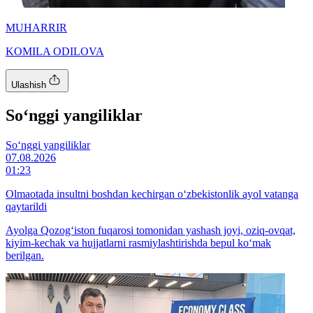
MUHARRIR
KOMILA ODILOVA
Ulashish
So‘nggi yangiliklar
So‘nggi yangiliklar
07.08.2026
01:23
Olmaotada insultni boshdan kechirgan o‘zbekistonlik ayol vatanga
qaytarildi
Ayolga Qozog‘iston fuqarosi tomonidan yashash joyi, oziq-ovqat,
kiyim-kechak va hujjatlarni rasmiylashtirishda bepul ko‘mak
berilgan.