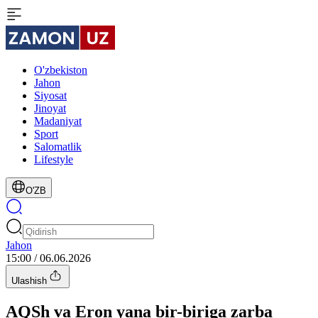
O'zbekiston
Jahon
Siyosat
Jinoyat
Madaniyat
Sport
Salomatlik
Lifestyle
O'ZB
Jahon
15:00 / 06.06.2026
Ulashish
AQSh va Eron yana bir-biriga zarba