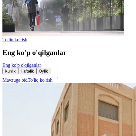
To'liq ko'rish
Eng ko'p o'qilganlar
Eng ko'p o'qilganlar
Kunlik
Haftalik
Oylik
Mavzuga oid
To'liq ko'rish