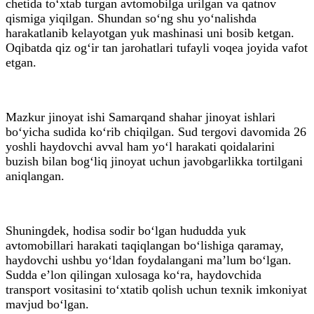
chetida to‘xtab turgan avtomobilga urilgan va qatnov
qismiga yiqilgan. Shundan so‘ng shu yo‘nalishda
harakatlanib kelayotgan yuk mashinasi uni bosib ketgan.
Oqibatda qiz og‘ir tan jarohatlari tufayli voqea joyida vafot
etgan.
Mazkur jinoyat ishi Samarqand shahar jinoyat ishlari
bo‘yicha sudida ko‘rib chiqilgan. Sud tergovi davomida 26
yoshli haydovchi avval ham yo‘l harakati qoidalarini
buzish bilan bog‘liq jinoyat uchun javobgarlikka tortilgani
aniqlangan.
Shuningdek, hodisa sodir bo‘lgan hududda yuk
avtomobillari harakati taqiqlangan bo‘lishiga qaramay,
haydovchi ushbu yo‘ldan foydalangani ma’lum bo‘lgan.
Sudda e’lon qilingan xulosaga ko‘ra, haydovchida
transport vositasini to‘xtatib qolish uchun texnik imkoniyat
mavjud bo‘lgan.