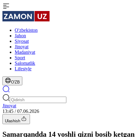
O'zbekiston
Jahon
Siyosat
Jinoyat
Madaniyat
Sport
Salomatlik
Lifestyle
O'ZB
Jinoyat
13:45 / 07.06.2026
Ulashish
Samarqandda 14 yoshli qizni bosib ketgan