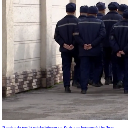
Rossiyada terakt rejalashtirgan va Suriyaga ketmoqchi bo‘lgan