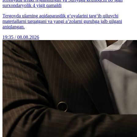
surxondaryolik 4 yigit qamaldi
Tergovda ularning aqidaparastlik g‘oyalarini targ‘ib qiluvchi
materiallarni tarqatgani va yangi a’zolarni guruhga jalb qilgani
aniqlangan.
19:35 / 08.08.2026