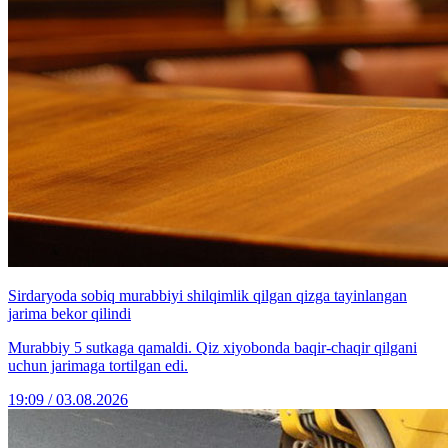
Sirdaryoda sobiq murabbiyi shilqimlik qilgan qizga tayinlangan
jarima bekor qilindi
Murabbiy 5 sutkaga qamaldi. Qiz xiyobonda baqir-chaqir qilgani
uchun jarimaga tortilgan edi.
19:09 / 03.08.2026