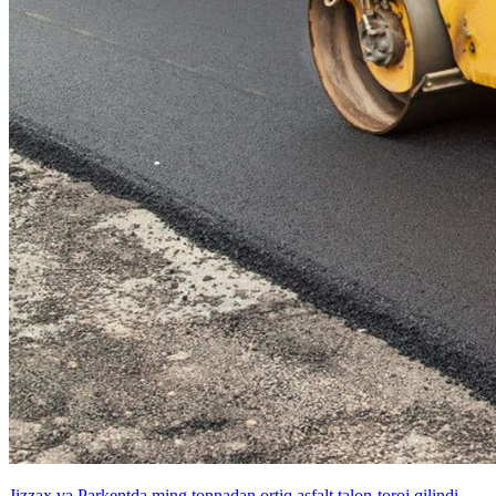
Jizzax va Parkentda ming tonnadan ortiq asfalt talon-toroj qilindi