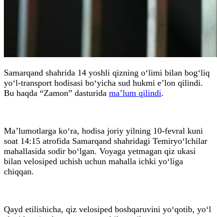
Samarqand shahrida 14 yoshli qizning o‘limi bilan bog‘liq
yo‘l-transport hodisasi bo‘yicha sud hukmi e’lon qilindi.
Bu haqda “Zamon” dasturida
ma’lum qilindi
.
Ma’lumotlarga ko‘ra, hodisa joriy yilning 10-fevral kuni
soat 14:15 atrofida Samarqand shahridagi Temiryo‘lchilar
mahallasida sodir bo‘lgan. Voyaga yetmagan qiz ukasi
bilan velosiped uchish uchun mahalla ichki yo‘liga
chiqqan.
Qayd etilishicha, qiz velosiped boshqaruvini yo‘qotib, yo‘l