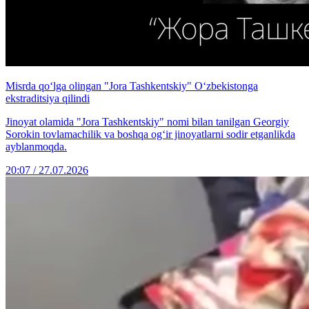
Misrda qo‘lga olingan "Jora Tashkentskiy" O‘zbekistonga
ekstraditsiya qilindi
Jinoyat olamida "Jora Tashkentskiy" nomi bilan tanilgan Georgiy
Sorokin tovlamachilik va boshqa og‘ir jinoyatlarni sodir etganlikda
ayblanmoqda.
20:07 / 27.07.2026