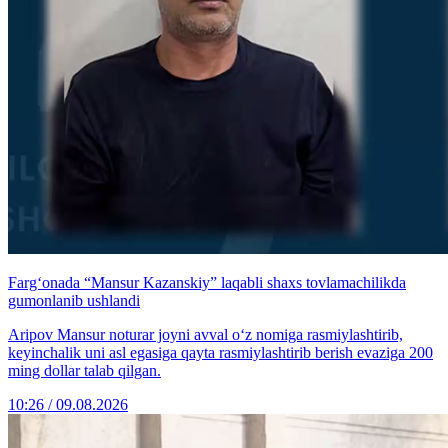
Farg‘onada “Mansur Kazanskiy” laqabli shaxs tovlamachilikda
gumonlanib ushlandi
Aripov Mansur noturar joyni avval o‘z nomiga rasmiylashtirib,
keyinchalik uni asl egasiga qayta rasmiylashtirib berish evaziga 200
ming dollar talab qilgan.
10:26 / 09.08.2026