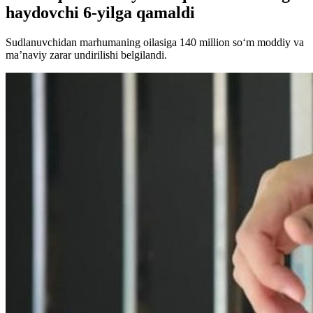
haydovchi 6-yilga qamaldi
Sudlanuvchidan marhumaning oilasiga 140 million so‘m moddiy va
ma’naviy zarar undirilishi belgilandi.