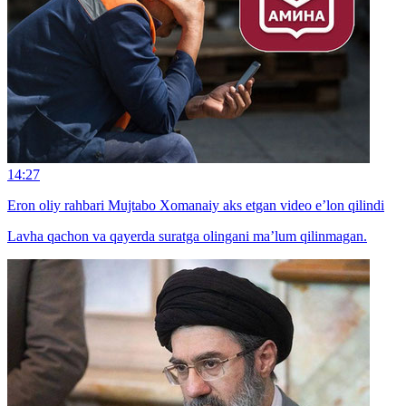
14:27
Eron oliy rahbari Mujtabo Xomanaiy aks etgan video e’lon qilindi
Lavha qachon va qayerda suratga olingani ma’lum qilinmagan.