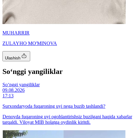
MUHARRIR
ZULAYHO MO'MINOVA
Ulashish
So‘nggi yangiliklar
So‘nggi yangiliklar
09.08.2026
17:13
Surxondaryoda fuqaroning uyi nega buzib tashlandi?
Denovda fuqaroning uyi ogohlantirishsiz buzilgani haqida xabarlar
tarqaldi. Viloyat MIB holatga oydinlik kiritdi.