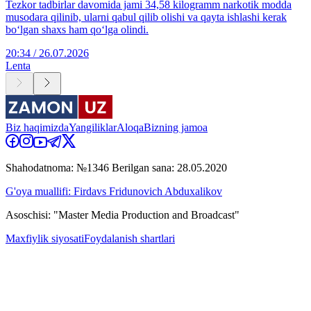
Tezkor tadbirlar davomida jami 34,58 kilogramm narkotik modda
musodara qilinib, ularni qabul qilib olishi va qayta ishlashi kerak
bo‘lgan shaxs ham qo‘lga olindi.
20:34 / 26.07.2026
Lenta
Biz haqimizda
Yangiliklar
Aloqa
Bizning jamoa
Shahodatnoma: №1346 Berilgan sana: 28.05.2020
G'oya muallifi: Firdavs Fridunovich Abduxalikov
Asoschisi: "Master Media Production and Broadcast"
Maxfiylik siyosati
Foydalanish shartlari