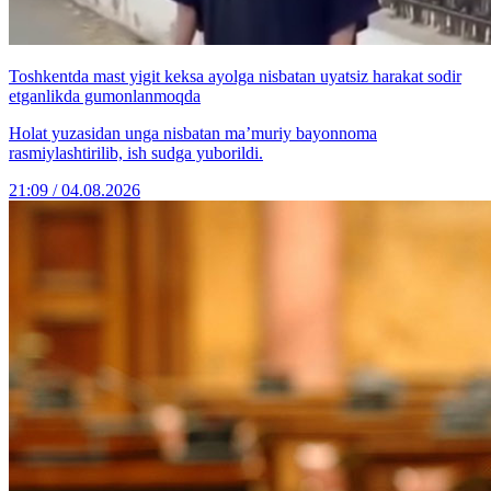
Toshkentda mast yigit keksa ayolga nisbatan uyatsiz harakat sodir
etganlikda gumonlanmoqda
Holat yuzasidan unga nisbatan ma’muriy bayonnoma
rasmiylashtirilib, ish sudga yuborildi.
21:09 / 04.08.2026