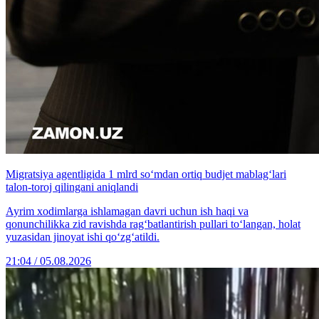
Migratsiya agentligida 1 mlrd so‘mdan ortiq budjet mablag‘lari
talon-toroj qilingani aniqlandi
Ayrim xodimlarga ishlamagan davri uchun ish haqi va
qonunchilikka zid ravishda rag‘batlantirish pullari to‘langan, holat
yuzasidan jinoyat ishi qo‘zg‘atildi.
21:04 / 05.08.2026