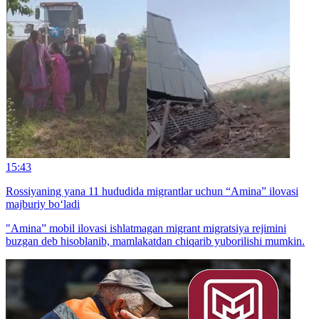
15:43
Rossiyaning yana 11 hududida migrantlar uchun “Amina” ilovasi
majburiy bo‘ladi
"Amina” mobil ilovasi ishlatmagan migrant migratsiya rejimini
buzgan deb hisoblanib, mamlakatdan chiqarib yuborilishi mumkin.