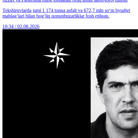
Tekshiruvlarda jami 1 174 tonna asfalt va 672,7 mln so‘m byudjet
mablag‘lari bilan bog‘liq qonunbuzarliklar fosh etilgan.
10:34 / 02.08.2026