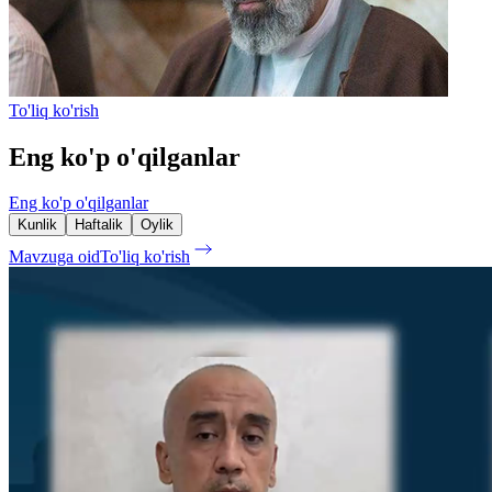
To'liq ko'rish
Eng ko'p o'qilganlar
Eng ko'p o'qilganlar
Kunlik
Haftalik
Oylik
Mavzuga oid
To'liq ko'rish