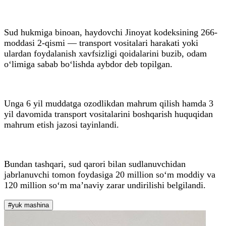
Sud hukmiga binoan, haydovchi Jinoyat kodeksining 266-
moddasi 2-qismi — transport vositalari harakati yoki
ulardan foydalanish xavfsizligi qoidalarini buzib, odam
o‘limiga sabab bo‘lishda aybdor deb topilgan.
Unga 6 yil muddatga ozodlikdan mahrum qilish hamda 3
yil davomida transport vositalarini boshqarish huquqidan
mahrum etish jazosi tayinlandi.
Bundan tashqari, sud qarori bilan sudlanuvchidan
jabrlanuvchi tomon foydasiga 20 million so‘m moddiy va
120 million so‘m ma’naviy zarar undirilishi belgilandi.
#yuk mashina