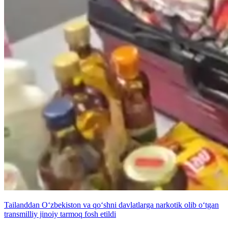
Tailanddan O‘zbekiston va qo‘shni davlatlarga narkotik olib o‘tgan
transmilliy jinoiy tarmoq fosh etildi