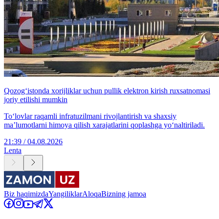
Qozog‘istonda xorijliklar uchun pullik elektron kirish ruxsatnomasi
joriy etilishi mumkin
To‘lovlar raqamli infratuzilmani rivojlantirish va shaxsiy
ma’lumotlarni himoya qilish xarajatlarini qoplashga yo‘naltiriladi.
21:39 / 04.08.2026
Lenta
Biz haqimizda
Yangiliklar
Aloqa
Bizning jamoa