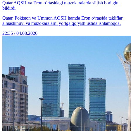
Qatar AQSH va Eron o‘rtasidagi muzokaralarda siljish borligini
bildirdi
Qatar, Pokiston va Ummon AQSH hamda Eron o‘rtasida takliflar
almashinuvi va muzokaralarni yo‘lga qo‘yish ustida ishlamoqda.
22:35 / 04.08.2026