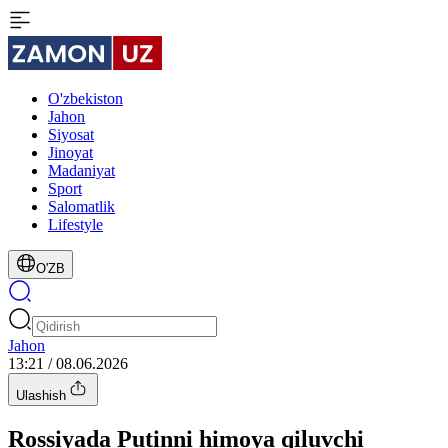
O'zbekiston
Jahon
Siyosat
Jinoyat
Madaniyat
Sport
Salomatlik
Lifestyle
O'ZB
Jahon
13:21 / 08.06.2026
Ulashish
Rossiyada Putinni himoya qiluvchi