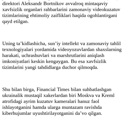
direktori Aleksandr Bortnikov avvalroq mintaqaviy
xavfsizlik organlari rahbarlarini zamonaviy videokuzatuv
tizimlarining ehtimoliy zaifliklari haqida ogohlantirgani
qayd etilgan.
Uning ta’kidlashicha, sun’iy intellekt va zamonaviy tahlil
texnologiyalari yordamida videoyozuvlardan shaxslarning
harakati, uchrashuvlari va marshrutlarini aniqlash
imkoniyatlari keskin kengaygan. Bu esa xavfsizlik
tizimlarini yangi tahdidlarga duchor qilmoqda.
Shu bilan birga, Financial Times bilan suhbatlashgan
ukrainalik mustaqil xakerlardan biri Moskva va Kreml
atrofidagi ayrim kuzatuv kameralari hanuz faol
ishlayotganini hamda ularga muntazam ravishda
kiberhujumlar uyushtirilayotganini da’vo qilgan.