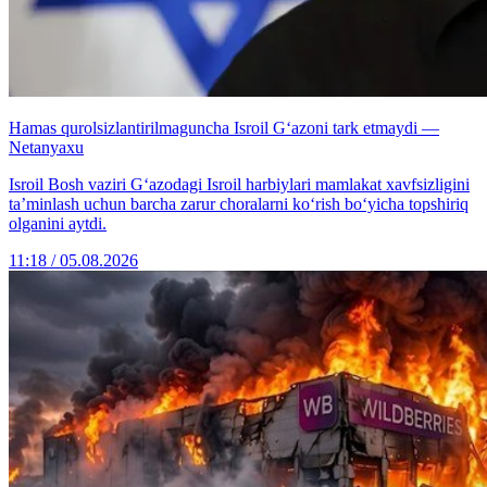
Hamas qurolsizlantirilmaguncha Isroil G‘azoni tark etmaydi —
Netanyaxu
Isroil Bosh vaziri G‘azodagi Isroil harbiylari mamlakat xavfsizligini
ta’minlash uchun barcha zarur choralarni ko‘rish bo‘yicha topshiriq
olganini aytdi.
11:18 / 05.08.2026