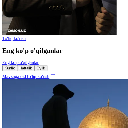
To'liq ko'rish
Eng ko'p o'qilganlar
Eng ko'p o'qilganlar
Kunlik
Haftalik
Oylik
Mavzuga oid
To'liq ko'rish