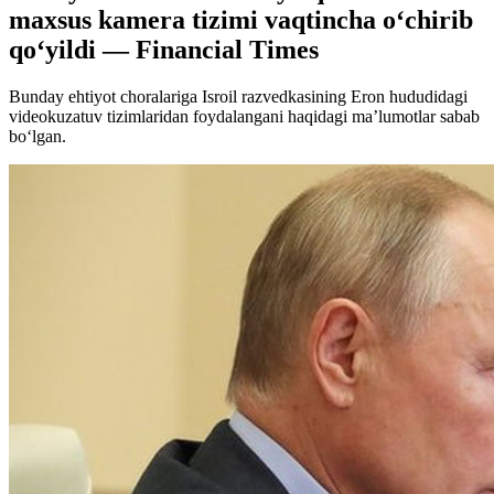
maxsus kamera tizimi vaqtincha o‘chirib
qo‘yildi — Financial Times
Bunday ehtiyot choralariga Isroil razvedkasining Eron hududidagi
videokuzatuv tizimlaridan foydalangani haqidagi ma’lumotlar sabab
bo‘lgan.