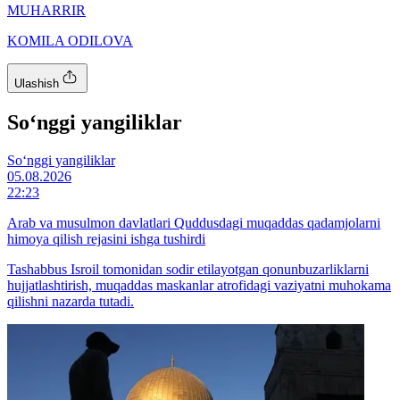
MUHARRIR
KOMILA ODILOVA
Ulashish
So‘nggi yangiliklar
So‘nggi yangiliklar
05.08.2026
22:23
Arab va musulmon davlatlari Quddusdagi muqaddas qadamjolarni
himoya qilish rejasini ishga tushirdi
Tashabbus Isroil tomonidan sodir etilayotgan qonunbuzarliklarni
hujjatlashtirish, muqaddas maskanlar atrofidagi vaziyatni muhokama
qilishni nazarda tutadi.