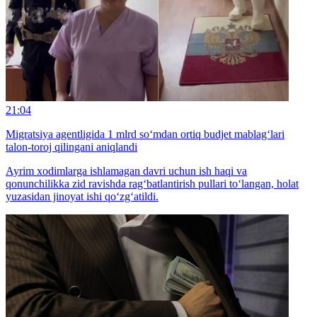
21:04
Migratsiya agentligida 1 mlrd so‘mdan ortiq budjet mablag‘lari
talon-toroj qilingani aniqlandi
Ayrim xodimlarga ishlamagan davri uchun ish haqi va
qonunchilikka zid ravishda rag‘batlantirish pullari to‘langan, holat
yuzasidan jinoyat ishi qo‘zg‘atildi.