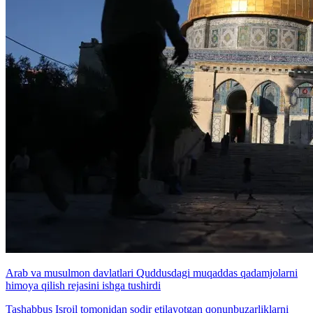
Arab va musulmon davlatlari Quddusdagi muqaddas qadamjolarni
himoya qilish rejasini ishga tushirdi
Tashabbus Isroil tomonidan sodir etilayotgan qonunbuzarliklarni