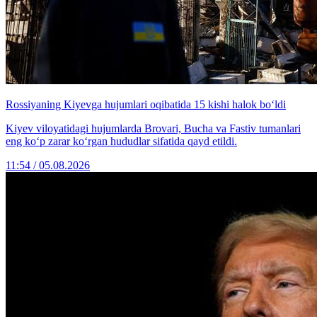
Rossiyaning Kiyevga hujumlari oqibatida 15 kishi halok bo‘ldi
Kiyev viloyatidagi hujumlarda Brovari, Bucha va Fastiv tumanlari
eng ko‘p zarar ko‘rgan hududlar sifatida qayd etildi.
11:54 / 05.08.2026