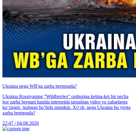
Ukraina nega WB'ga zarba bermoqda?
Ukraina Rossiyaning “Wildberries” omboriga ketma-ket bir necha
bor zarba bergani haqida internetda tarqalgan video va xabarlarga
ko‘zingiz tushgan bo‘lishi mumkin. Xo‘sh, nega Ukraina bu yerga
zarba bermoqda?
22:47 / 04.08.2026