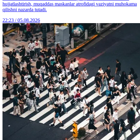
hujjatlashtirish, muqaddas maskanlar atrofidagi vaziyatni muhokama
qilishni nazarda tutadi.
22:23 / 05.08.2026