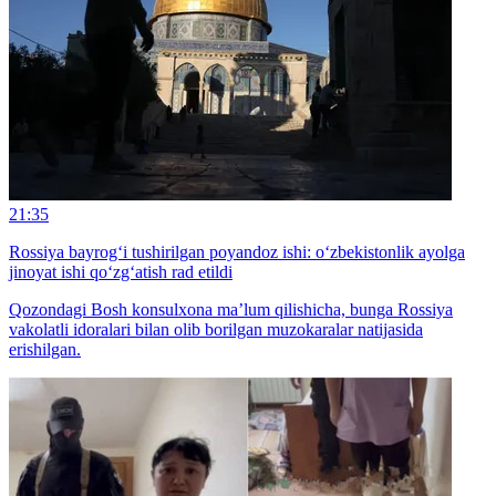
21:35
Rossiya bayrog‘i tushirilgan poyandoz ishi: o‘zbekistonlik ayolga
jinoyat ishi qo‘zg‘atish rad etildi
Qozondagi Bosh konsulxona ma’lum qilishicha, bunga Rossiya
vakolatli idoralari bilan olib borilgan muzokaralar natijasida
erishilgan.