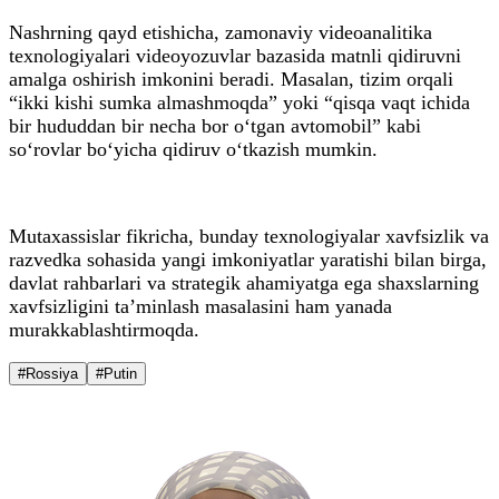
Nashrning qayd etishicha, zamonaviy videoanalitika
texnologiyalari videoyozuvlar bazasida matnli qidiruvni
amalga oshirish imkonini beradi. Masalan, tizim orqali
“ikki kishi sumka almashmoqda” yoki “qisqa vaqt ichida
bir hududdan bir necha bor o‘tgan avtomobil” kabi
so‘rovlar bo‘yicha qidiruv o‘tkazish mumkin.
Mutaxassislar fikricha, bunday texnologiyalar xavfsizlik va
razvedka sohasida yangi imkoniyatlar yaratishi bilan birga,
davlat rahbarlari va strategik ahamiyatga ega shaxslarning
xavfsizligini ta’minlash masalasini ham yanada
murakkablashtirmoqda.
#Rossiya
#Putin