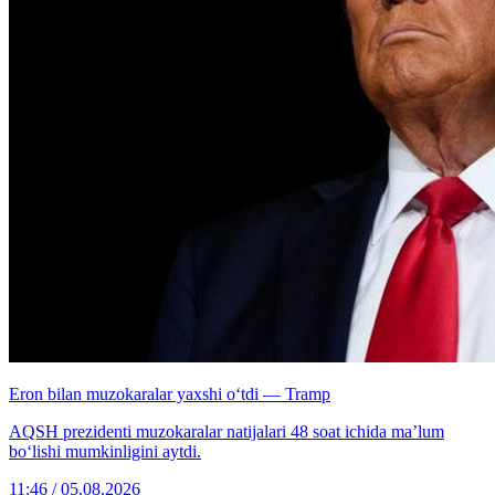
Eron bilan muzokaralar yaxshi o‘tdi — Tramp
AQSH prezidenti muzokaralar natijalari 48 soat ichida ma’lum
bo‘lishi mumkinligini aytdi.
11:46 / 05.08.2026