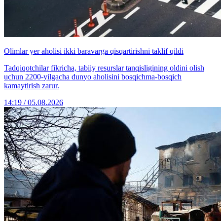
Olimlar yer aholisi ikki baravarga qisqartirishni taklif qildi
Tadqiqotchilar fikricha, tabiiy resurslar tanqisligining oldini olish
uchun 2200-yilgacha dunyo aholisini bosqichma-bosqich
kamaytirish zarur.
14:19 / 05.08.2026