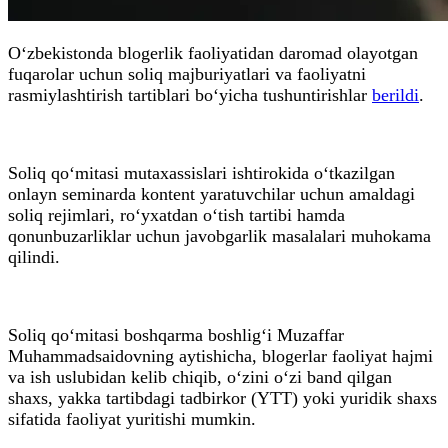
O‘zbekistonda blogerlik faoliyatidan daromad olayotgan
fuqarolar uchun soliq majburiyatlari va faoliyatni
rasmiylashtirish tartiblari bo‘yicha tushuntirishlar
berildi
.
Soliq qo‘mitasi mutaxassislari ishtirokida o‘tkazilgan
onlayn seminarda kontent yaratuvchilar uchun amaldagi
soliq rejimlari, ro‘yxatdan o‘tish tartibi hamda
qonunbuzarliklar uchun javobgarlik masalalari muhokama
qilindi.
Soliq qo‘mitasi boshqarma boshlig‘i Muzaffar
Muhammadsaidovning aytishicha, blogerlar faoliyat hajmi
va ish uslubidan kelib chiqib, o‘zini o‘zi band qilgan
shaxs, yakka tartibdagi tadbirkor (YTT) yoki yuridik shaxs
sifatida faoliyat yuritishi mumkin.