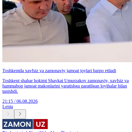
Toshkentda xavfsiz va zamonaviy jamoat joylari barpo etiladi
Toshkent shahar hokimi Shavkat Umurzakov zamonaviy, xavfsiz va
hammabop jamoat makonlarini yaratishga qaratilgan loyihalar bilan
tanishdi.
21:15 / 06.08.2026
Lenta