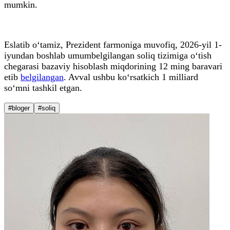
mumkin.
Eslatib o‘tamiz, Prezident farmoniga muvofiq, 2026-yil 1-
iyundan boshlab umumbelgilangan soliq tizimiga o‘tish
chegarasi bazaviy hisoblash miqdorining 12 ming baravari
etib
belgilangan
. Avval ushbu ko‘rsatkich 1 milliard
so‘mni tashkil etgan.
#bloger
#soliq