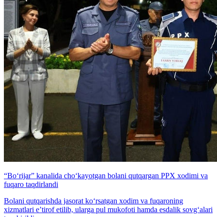
“Bo‘rijar” kanalida cho‘kayotgan bolani qutqargan PPX xodimi va
fuqaro taqdirlandi
Bolani qutqarishda jasorat ko‘rsatgan xodim va fuqaroning
xizmatlari e’tirof etilib, ularga pul mukofoti hamda esdalik sovg‘alari