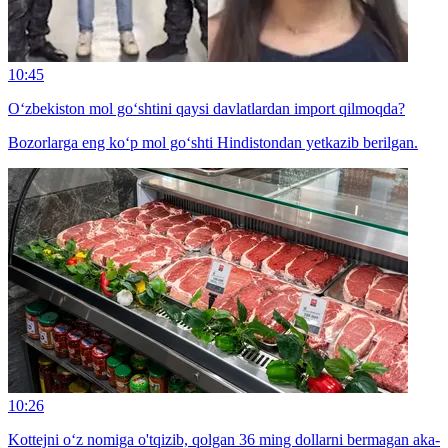
10:45
O‘zbekiston mol go‘shtini qaysi davlatlardan import qilmoqda?
Bozorlarga eng ko‘p mol go‘shti Hindistondan yetkazib berilgan.
10:26
Kottejni o‘z nomiga o'tqizib, qolgan 36 ming dollarni bermagan aka-