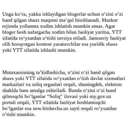
Unga ko‘ra, yakka ishlaydigan blogerlar uchun o‘zini o‘zi
band qilgan shaxs maqomi ma’qul hisoblanadi. Mazkur
rejimda yollanma xodim ishlatish mumkin emas. Agar
bloger besh nafargacha xodim bilan faoliyat yuritsa, YTT
sifatida ro‘yxatdan o‘tishi tavsiya etiladi. Jamoaviy faoliyat
olib borayotgan kontent yaratuvchilar esa yuridik shaxs
yoki YTT sifatida ishlashi mumkin.
Mutaxassisning ta’kidlashicha, o‘zini o‘zi band qilgan
shaxs yoki YTT sifatida ro‘yxatdan o‘tish davlat xizmatlari
markazlari va soliq organlari orqali, shuningdek, elektron
shaklda ham amalga oshiriladi. Bunda o‘zini o‘zi band
qilmoqchi bo‘lganlar “Soliq” ilovasi yoki my.gov.uz
portali orqali, YTT sifatida faoliyat boshlamoqchi
bo‘lganlar esa new.birdarcha.uz sayti orqali ro‘yxatdan
o‘tishi mumkin.