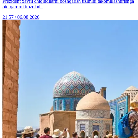
Prezident xavfli chiqindilarni boshqarish tizimini takomillashtirishga
oid qarorni imzoladi.
21:57 / 06.08.2026