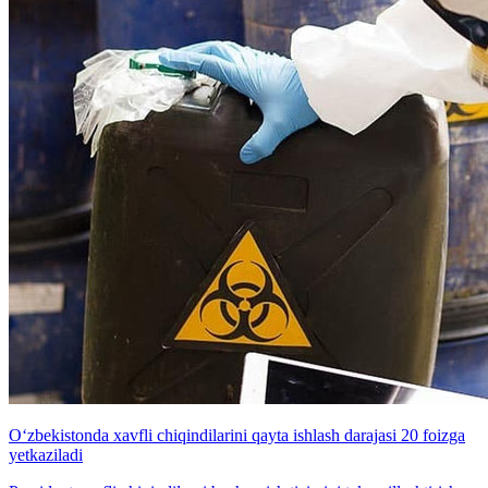
O‘zbekistonda xavfli chiqindilarini qayta ishlash darajasi 20 foizga
yetkaziladi