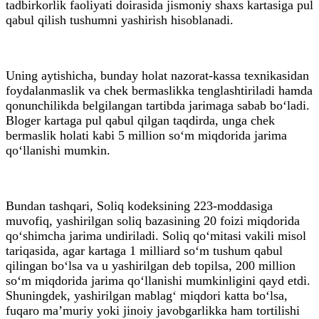
tadbirkorlik faoliyati doirasida jismoniy shaxs kartasiga pul
qabul qilish tushumni yashirish hisoblanadi.
Uning aytishicha, bunday holat nazorat-kassa texnikasidan
foydalanmaslik va chek bermaslikka tenglashtiriladi hamda
qonunchilikda belgilangan tartibda jarimaga sabab bo‘ladi.
Bloger kartaga pul qabul qilgan taqdirda, unga chek
bermaslik holati kabi 5 million so‘m miqdorida jarima
qo‘llanishi mumkin.
Bundan tashqari, Soliq kodeksining 223-moddasiga
muvofiq, yashirilgan soliq bazasining 20 foizi miqdorida
qo‘shimcha jarima undiriladi. Soliq qo‘mitasi vakili misol
tariqasida, agar kartaga 1 milliard so‘m tushum qabul
qilingan bo‘lsa va u yashirilgan deb topilsa, 200 million
so‘m miqdorida jarima qo‘llanishi mumkinligini qayd etdi.
Shuningdek, yashirilgan mablag‘ miqdori katta bo‘lsa,
fuqaro ma’muriy yoki jinoiy javobgarlikka ham tortilishi