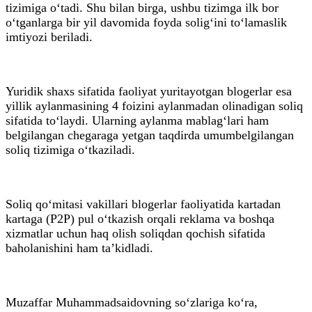
tizimiga o‘tadi. Shu bilan birga, ushbu tizimga ilk bor
o‘tganlarga bir yil davomida foyda solig‘ini to‘lamaslik
imtiyozi beriladi.
Yuridik shaxs sifatida faoliyat yuritayotgan blogerlar esa
yillik aylanmasining 4 foizini aylanmadan olinadigan soliq
sifatida to‘laydi. Ularning aylanma mablag‘lari ham
belgilangan chegaraga yetgan taqdirda umumbelgilangan
soliq tizimiga o‘tkaziladi.
Soliq qo‘mitasi vakillari blogerlar faoliyatida kartadan
kartaga (P2P) pul o‘tkazish orqali reklama va boshqa
xizmatlar uchun haq olish soliqdan qochish sifatida
baholanishini ham ta’kidladi.
Muzaffar Muhammadsaidovning so‘zlariga ko‘ra,