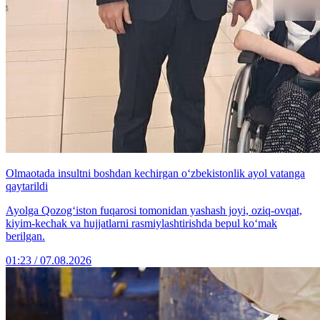
Olmaotada insultni boshdan kechirgan o‘zbekistonlik ayol vatanga
qaytarildi
Ayolga Qozog‘iston fuqarosi tomonidan yashash joyi, oziq-ovqat,
kiyim-kechak va hujjatlarni rasmiylashtirishda bepul ko‘mak
berilgan.
01:23 / 07.08.2026