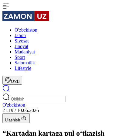
O'zbekiston
Jahon
Siyosat
Jinoyat
Madaniyat
Sport
Salomatlik
Lifestyle
O'ZB
O'zbekiston
21:19 / 10.06.2026
Ulashish
“Kartadan kartaga pul oʻtkazish