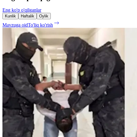
Eng ko'p o'qilganlar
Kunlik
Haftalik
Oylik
Mavzuga oid
To'liq ko'rish