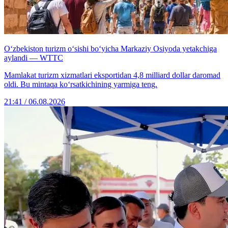
O‘zbekiston turizm o‘sishi bo‘yicha Markaziy Osiyoda yetakchiga
aylandi — WTTC
Mamlakat turizm xizmatlari eksportidan 4,8 milliard dollar daromad
oldi. Bu mintaqa ko‘rsatkichining yarmiga teng.
21:41 / 06.08.2026