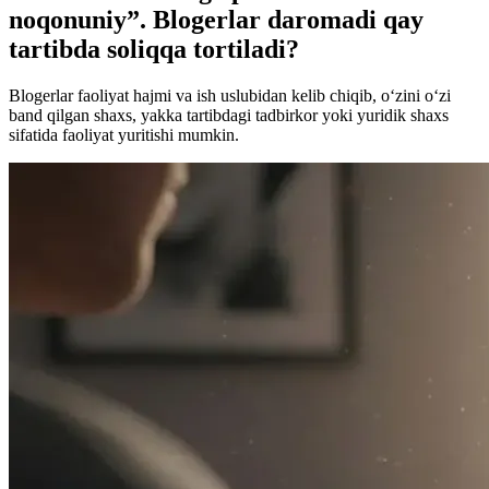
noqonuniy”. Blogerlar daromadi qay
tartibda soliqqa tortiladi?
Blogerlar faoliyat hajmi va ish uslubidan kelib chiqib, o‘zini o‘zi
band qilgan shaxs, yakka tartibdagi tadbirkor yoki yuridik shaxs
sifatida faoliyat yuritishi mumkin.