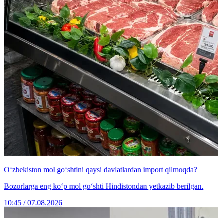
O‘zbekiston mol go‘shtini qaysi davlatlardan import qilmoqda?
Bozorlarga eng ko‘p mol go‘shti Hindistondan yetkazib berilgan.
10:45 / 07.08.2026