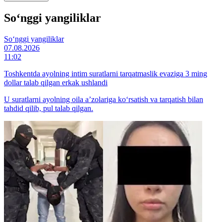
So‘nggi yangiliklar
So‘nggi yangiliklar
07.08.2026
11:02
Toshkentda ayolning intim suratlarni tarqatmaslik evaziga 3 ming
dollar talab qilgan erkak ushlandi
U suratlarni ayolning oila a’zolariga ko‘rsatish va tarqatish bilan
tahdid qilib, pul talab qilgan.