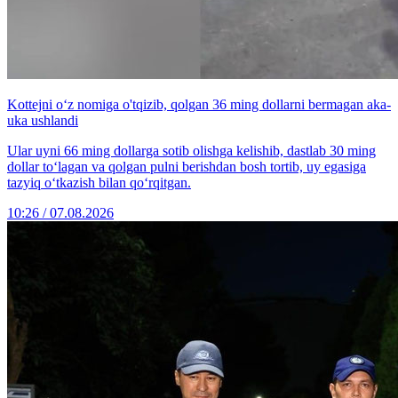
Kottejni o‘z nomiga o'tqizib, qolgan 36 ming dollarni bermagan aka-
uka ushlandi
Ular uyni 66 ming dollarga sotib olishga kelishib, dastlab 30 ming
dollar to‘lagan va qolgan pulni berishdan bosh tortib, uy egasiga
tazyiq o‘tkazish bilan qo‘rqitgan.
10:26 / 07.08.2026