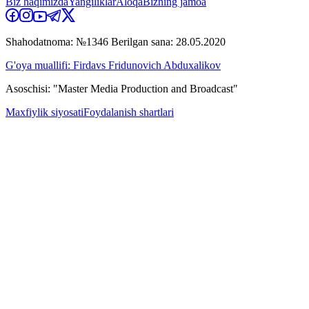
Biz haqimizda
Yangiliklar
Aloqa
Bizning jamoa
Shahodatnoma: №1346 Berilgan sana: 28.05.2020
G'oya muallifi: Firdavs Fridunovich Abduxalikov
Asoschisi: "Master Media Production and Broadcast"
Maxfiylik siyosati
Foydalanish shartlari