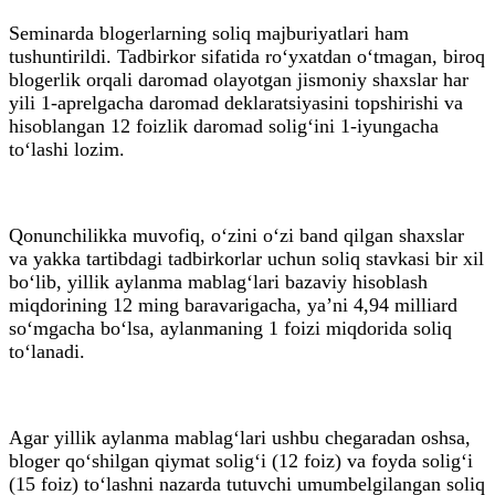
Seminarda blogerlarning soliq majburiyatlari ham
tushuntirildi. Tadbirkor sifatida ro‘yxatdan o‘tmagan, biroq
blogerlik orqali daromad olayotgan jismoniy shaxslar har
yili 1-aprelgacha daromad deklaratsiyasini topshirishi va
hisoblangan 12 foizlik daromad solig‘ini 1-iyungacha
to‘lashi lozim.
Qonunchilikka muvofiq, o‘zini o‘zi band qilgan shaxslar
va yakka tartibdagi tadbirkorlar uchun soliq stavkasi bir xil
bo‘lib, yillik aylanma mablag‘lari bazaviy hisoblash
miqdorining 12 ming baravarigacha, ya’ni 4,94 milliard
so‘mgacha bo‘lsa, aylanmaning 1 foizi miqdorida soliq
to‘lanadi.
Agar yillik aylanma mablag‘lari ushbu chegaradan oshsa,
bloger qo‘shilgan qiymat solig‘i (12 foiz) va foyda solig‘i
(15 foiz) to‘lashni nazarda tutuvchi umumbelgilangan soliq