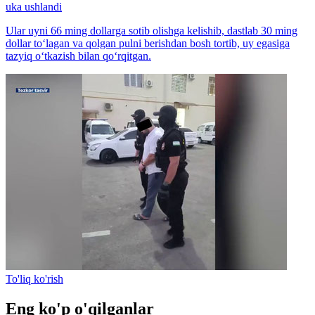
uka ushlandi
Ular uyni 66 ming dollarga sotib olishga kelishib, dastlab 30 ming
dollar to‘lagan va qolgan pulni berishdan bosh tortib, uy egasiga
tazyiq o‘tkazish bilan qo‘rqitgan.
To'liq ko'rish
Eng ko'p o'qilganlar