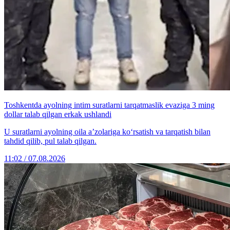
Toshkentda ayolning intim suratlarni tarqatmaslik evaziga 3 ming
dollar talab qilgan erkak ushlandi
U suratlarni ayolning oila a’zolariga ko‘rsatish va tarqatish bilan
tahdid qilib, pul talab qilgan.
11:02 / 07.08.2026