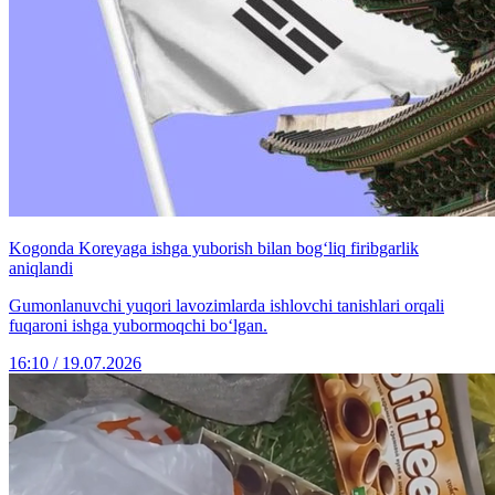
Kogonda Koreyaga ishga yuborish bilan bog‘liq firibgarlik
aniqlandi
Gumonlanuvchi yuqori lavozimlarda ishlovchi tanishlari orqali
fuqaroni ishga yubormoqchi bo‘lgan.
16:10 / 19.07.2026