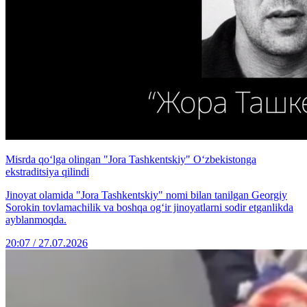
Misrda qo‘lga olingan "Jora Tashkentskiy" O‘zbekistonga
ekstraditsiya qilindi
Jinoyat olamida "Jora Tashkentskiy" nomi bilan tanilgan Georgiy
Sorokin tovlamachilik va boshqa og‘ir jinoyatlarni sodir etganlikda
ayblanmoqda.
20:07 / 27.07.2026