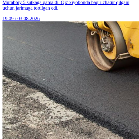
Murabbiy 5 sutkaga qamaldi. Qiz xiyobonda baqir-chaqir qilgani
uchun jarimaga tortilgan edi.
19:09 / 03.08.2026