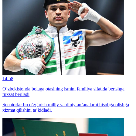
14:58
O‘zbekistonda bolaga otasining ismini familiya sifatida berishga
ruxsat beriladi
Senatorlar bu o‘zgarish milliy va diniy an’analarni hisobga olishga
xizmat qilishini ta’kidladi.