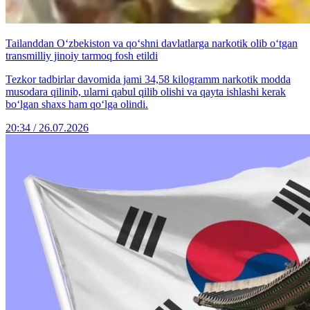
Tailanddan O‘zbekiston va qo‘shni davlatlarga narkotik olib o‘tgan
transmilliy jinoiy tarmoq fosh etildi
Tezkor tadbirlar davomida jami 34,58 kilogramm narkotik modda
musodara qilinib, ularni qabul qilib olishi va qayta ishlashi kerak
bo‘lgan shaxs ham qo‘lga olindi.
20:34 / 26.07.2026