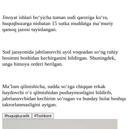
Jinoyat ishlari bo‘yicha tuman sudi qaroriga ko‘ra,
huquqbuzarga nisbatan 15 sutka muddatga ma’muriy
qamoq jazosi tayinlangan.
Sud jarayonida jabrlanuvchi ayol voqeadan so‘ng ruhiy
bosimni boshidan kechirganini bildirgan. Shuningdek,
unga himoya orderi berilgan.
Ma’lum qilinishicha, sudda so‘zga chiqqan erkak
haydovchi o‘z qilmishidan pushaymonligini bildirib,
jabrlanuvchidan kechirim so‘ragan va bunday holat boshqa
takrorlanmasligini aytgan.
#huquqbuzarlik
#Toshkent