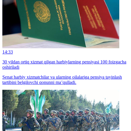
14:33
30 yildan ortiq xizmat qilgan harbiylarning pensiyasi 100 foizgacha
oshiriladi
Senat harbiy xizmatchilar va ularning oilalariga pensiya tayinlash
tartibini belgilovchi qonunni ma’qulladi.