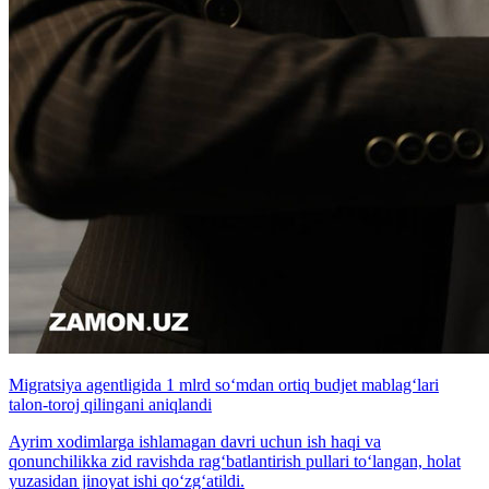
Migratsiya agentligida 1 mlrd so‘mdan ortiq budjet mablag‘lari
talon-toroj qilingani aniqlandi
Ayrim xodimlarga ishlamagan davri uchun ish haqi va
qonunchilikka zid ravishda rag‘batlantirish pullari to‘langan, holat
yuzasidan jinoyat ishi qo‘zg‘atildi.