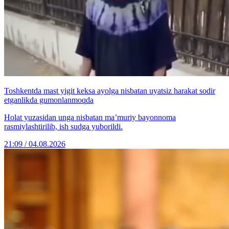
Toshkentda mast yigit keksa ayolga nisbatan uyatsiz harakat sodir
etganlikda gumonlanmoqda
Holat yuzasidan unga nisbatan ma’muriy bayonnoma
rasmiylashtirilib, ish sudga yuborildi.
21:09 / 04.08.2026