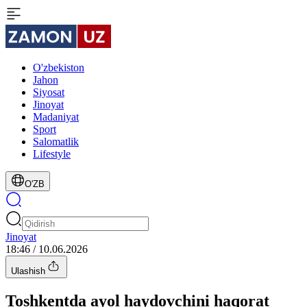
O'zbekiston
Jahon
Siyosat
Jinoyat
Madaniyat
Sport
Salomatlik
Lifestyle
O'ZB
Jinoyat
18:46 / 10.06.2026
Ulashish
Toshkentda ayol haydovchini haqorat