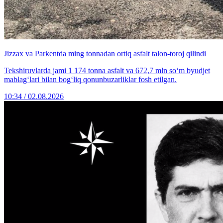
Jizzax va Parkentda ming tonnadan ortiq asfalt talon-toroj qilindi
Tekshiruvlarda jami 1 174 tonna asfalt va 672,7 mln so‘m byudjet
mablag‘lari bilan bog‘liq qonunbuzarliklar fosh etilgan.
10:34 / 02.08.2026