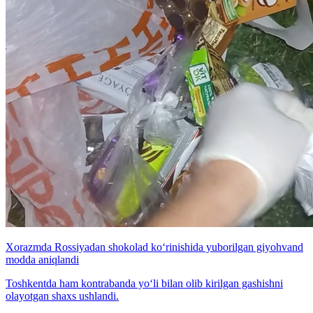
Xorazmda Rossiyadan shokolad ko‘rinishida yuborilgan giyohvand
modda aniqlandi
Toshkentda ham kontrabanda yo‘li bilan olib kirilgan gashishni
olayotgan shaxs ushlandi.