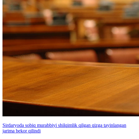
Sirdaryoda sobiq murabbiyi shilqimlik qilgan qizga tayinlangan
jarima bekor qilindi