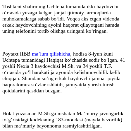
Toshkent shahrining Uchtepa tumanida ikki haydovchi
o‘rtasida yuzaga kelgan janjal ijtimoiy tarmoqlarda
muhokamalarga sabab bo‘ldi. Voqea aks etgan videoda
erkak haydovchining ayolni haqorat qilayotgani hamda
uning telefonini tortib olishga uringani ko‘ringan.
Poytaxt IIBB
ma’lum qilishicha
, hodisa 8-iyun kuni
Uchtepa tumanidagi Haqiqat ko‘chasida sodir bo‘lgan. 41
yoshli Nexia 3 haydovchisi M.Sh. va 34 yoshli T.F.
o‘rtasida yo‘l harakati jarayonida kelishmovchilik kelib
chiqqan. Shundan so‘ng erkak haydovchi jamoat joyida
haqoratomuz so‘zlar ishlatib, jamiyatda yurish-turish
qoidalarini qasddan buzgan.
Holat yuzasidan M.Sh.ga nisbatan Ma’muriy javobgarlik
to‘g‘risidagi kodeksning 183-moddasi (mayda bezorilik)
bilan ma’muriy bayonnoma rasmiylashtirilgan.