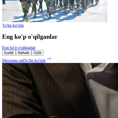
To'liq ko'rish
Eng ko'p o'qilganlar
Eng ko'p o'qilganlar
Kunlik
Haftalik
Oylik
Mavzuga oid
To'liq ko'rish