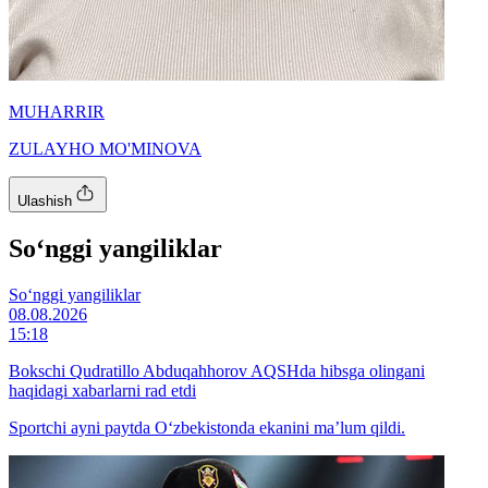
MUHARRIR
ZULAYHO MO'MINOVA
Ulashish
So‘nggi yangiliklar
So‘nggi yangiliklar
08.08.2026
15:18
Bokschi Qudratillo Abduqahhorov AQSHda hibsga olingani
haqidagi xabarlarni rad etdi
Sportchi ayni paytda O‘zbekistonda ekanini ma’lum qildi.