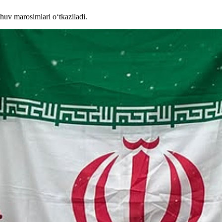
uv marosimlari o‘tkaziladi.