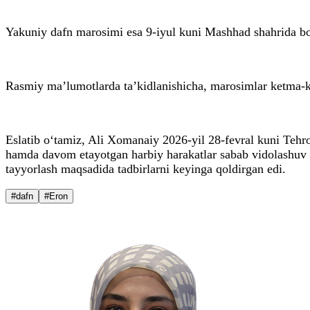
Yakuniy dafn marosimi esa 9-iyul kuni Mashhad shahrida bo‘
Rasmiy ma’lumotlarda ta’kidlanishicha, marosimlar ketma-ketl
Eslatib o‘tamiz, Ali Xomanaiy 2026-yil 28-fevral kuni Tehr
hamda davom etayotgan harbiy harakatlar sabab vidolashuv ma
tayyorlash maqsadida tadbirlarni keyinga qoldirgan edi.
#dafn
#Eron