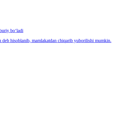
uriy bo‘ladi
n deb hisoblanib, mamlakatdan chiqarib yuborilishi mumkin.