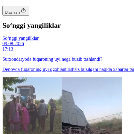
Ulashish
So‘nggi yangiliklar
So‘nggi yangiliklar
09.08.2026
17:13
Surxondaryoda fuqaroning uyi nega buzib tashlandi?
Denovda fuqaroning uyi ogohlantirishsiz buzilgani haqida xabarlar tar