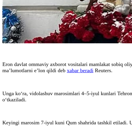
Eron davlat ommaviy axborot vositalari mamlakat sobiq oliy
ma’lumotlarni e’lon qildi deb
xabar beradi
Reuters.
Unga ko‘ra, vidolashuv marosimlari 4–5-iyul kunlari Tehr
o‘tkaziladi.
Keyingi marosim 7-iyul kuni Qum shahrida tashkil etiladi. U