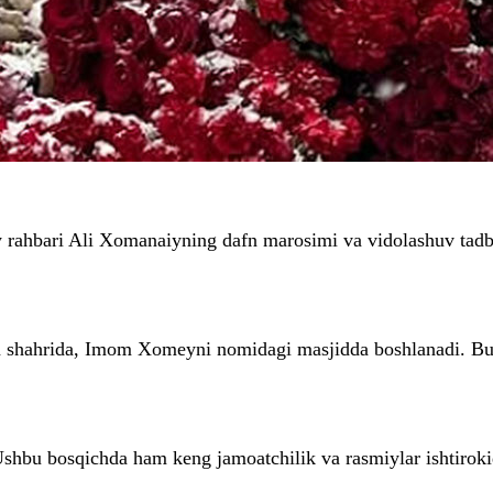
 rahbari Ali Xomanaiyning dafn marosimi va vidolashuv tadbi
on shahrida, Imom Xomeyni nomidagi masjidda boshlanadi. Bu
shbu bosqichda ham keng jamoatchilik va rasmiylar ishtirokida