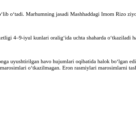
lib o‘tadi. Marhumning jasadi Mashhaddagi Imom Rizo ziyorat
igi 4–9-iyul kunlari oralig‘ida uchta shaharda o‘tkaziladi ham
onga uyushtirilgan havo hujumlari oqibatida halok bo‘lgan ed
rosimlari o‘tkazilmagan. Eron rasmiylari marosimlarni tashki