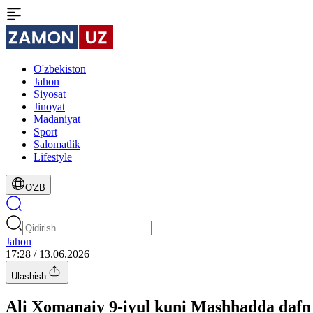
O'zbekiston
Jahon
Siyosat
Jinoyat
Madaniyat
Sport
Salomatlik
Lifestyle
O'ZB
Jahon
17:28 / 13.06.2026
Ulashish
Ali Xomanaiy 9-iyul kuni Mashhadda dafn 