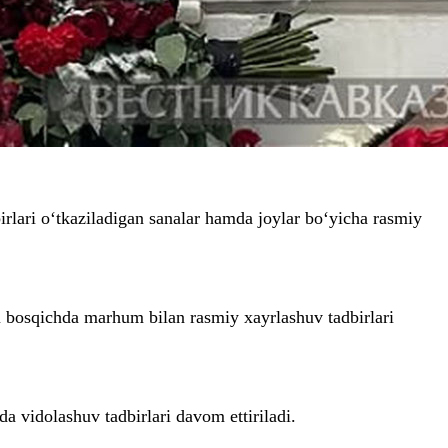
rlari o‘tkaziladigan sanalar hamda joylar bo‘yicha rasmiy
 bosqichda marhum bilan rasmiy xayrlashuv tadbirlari
 vidolashuv tadbirlari davom ettiriladi.