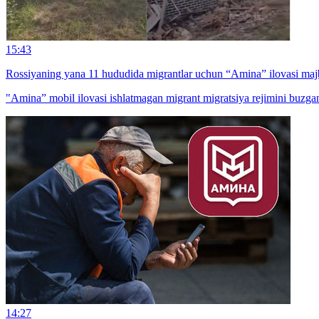
15:43
Rossiyaning yana 11 hududida migrantlar uchun “Amina” ilovasi majb
"Amina” mobil ilovasi ishlatmagan migrant migratsiya rejimini buzga
14:27