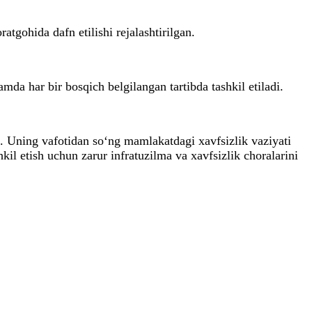
gohida dafn etilishi rejalashtirilgan.
da har bir bosqich belgilangan tartibda tashkil etiladi.
i. Uning vafotidan so‘ng mamlakatdagi xavfsizlik vaziyati
l etish uchun zarur infratuzilma va xavfsizlik choralarini