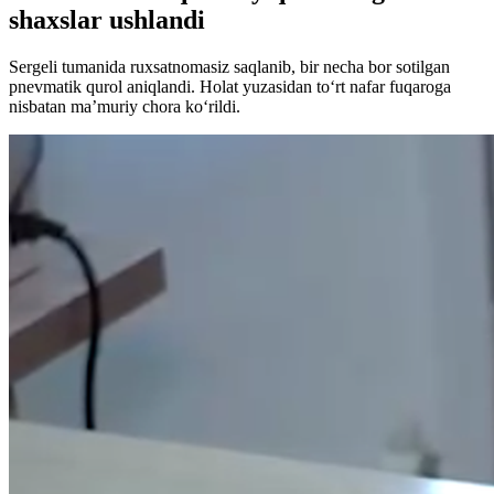
shaxslar ushlandi
Sergeli tumanida ruxsatnomasiz saqlanib, bir necha bor sotilgan
pnevmatik qurol aniqlandi. Holat yuzasidan to‘rt nafar fuqaroga
nisbatan ma’muriy chora ko‘rildi.