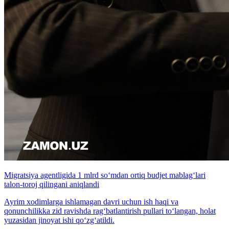
Migratsiya agentligida 1 mlrd so‘mdan ortiq budjet mablag‘lari
talon-toroj qilingani aniqlandi
Ayrim xodimlarga ishlamagan davri uchun ish haqi va
qonunchilikka zid ravishda rag‘batlantirish pullari to‘langan, holat
yuzasidan jinoyat ishi qo‘zg‘atildi.