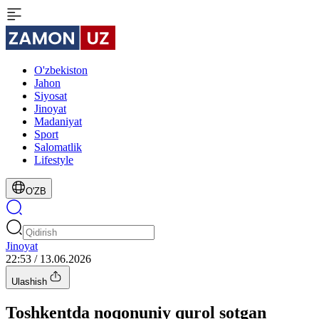
O'zbekiston
Jahon
Siyosat
Jinoyat
Madaniyat
Sport
Salomatlik
Lifestyle
O'ZB
Jinoyat
22:53 / 13.06.2026
Ulashish
Toshkentda noqonuniy qurol sotgan