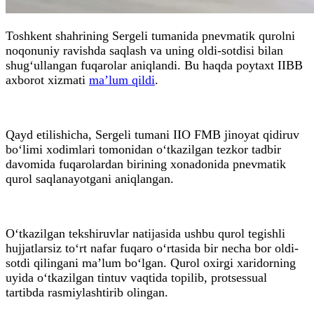
Toshkent shahrining Sergeli tumanida pnevmatik qurolni
noqonuniy ravishda saqlash va uning oldi-sotdisi bilan
shug‘ullangan fuqarolar aniqlandi. Bu haqda poytaxt IIBB
axborot xizmati
ma’lum qildi
.
Qayd etilishicha, Sergeli tumani IIO FMB jinoyat qidiruv
bo‘limi xodimlari tomonidan o‘tkazilgan tezkor tadbir
davomida fuqarolardan birining xonadonida pnevmatik
qurol saqlanayotgani aniqlangan.
O‘tkazilgan tekshiruvlar natijasida ushbu qurol tegishli
hujjatlarsiz to‘rt nafar fuqaro o‘rtasida bir necha bor oldi-
sotdi qilingani ma’lum bo‘lgan. Qurol oxirgi xaridorning
uyida o‘tkazilgan tintuv vaqtida topilib, protsessual
tartibda rasmiylashtirib olingan.