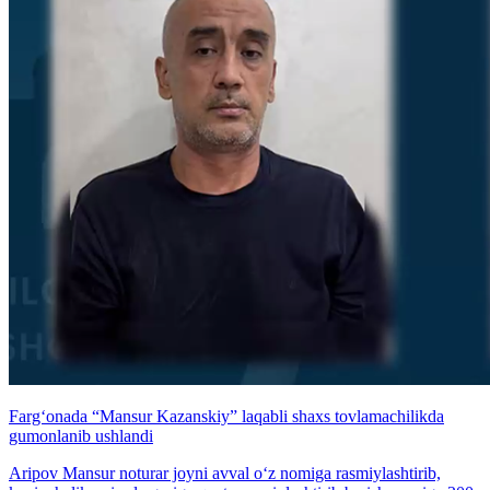
Farg‘onada “Mansur Kazanskiy” laqabli shaxs tovlamachilikda
gumonlanib ushlandi
Aripov Mansur noturar joyni avval o‘z nomiga rasmiylashtirib,