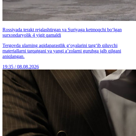
Rossiyada terakt rejalashtirgan va Suriyaga ketmoqchi bo‘lgan
surxondaryolik 4 yigit qamaldi
Tergovda ularning aqidaparastlik g‘oyalarini targ‘ib qiluvchi
materiallarni tarqatgani va yangi a’zolarni guruhga jalb qilgani
aniqlangan.
19:35 / 08.08.2026