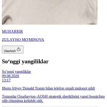
MUHARRIR
ZULAYHO MO'MINOVA
Ulashish
So‘nggi yangiliklar
So‘nggi yangiliklar
09.08.2026
13:17
Ilhom Aliyev Donald Tramp bilan telefon orqali muloqot qildi
Tomonlar Ozarbayjon–AQSH strategik sherikligini yangi bosqichga
olib chiqishga kelishib oldi.