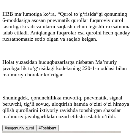
IIBB ma’lumotiga ko‘ra, “Qurol to‘g‘risida”gi qonunning
6-moddasiga asosan pnevmatik qurollar fuqaroviy qurol
tasnifiga kiradi va ularni saqlash uchun tegishli ruxsatnoma
talab etiladi. Aniqlangan fuqarolar esa qurolni hech qanday
ruxsatnomasiz sotib olgan va saqlab kelgan.
Holat yuzasidan huquqbuzarlarga nisbatan Ma’muriy
javobgarlik to‘g‘risidagi kodeksning 220-1-moddasi bilan
ma’muriy choralar ko‘rilgan.
Shuningdek, qonunchilikka muvofiq, pnevmatik, signal
beruvchi, tig‘li sovuq, uloqtirish hamda o‘zini o‘zi himoya
qilish qurollarini ixtiyoriy ravishda topshirgan shaxslar
ma’muriy javobgarlikdan ozod etilishi eslatib o‘tildi.
#noqonuniy qurol
#Toshkent