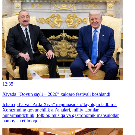
12:35
Xivada “Qovun sayli – 2026” xalqaro festivali boshlandi
Ichan qal’a va “Arda Xiva” majmuasida o‘tayotgan tadbirda
Xorazmning qovunchilik an’analari, milliy taomlar,
hunarmandchilik, folklor, musiqa va gastronomik mahsulotlar
namoyish etilmoqda.