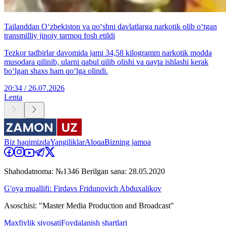
Tailanddan O‘zbekiston va qo‘shni davlatlarga narkotik olib o‘tgan
transmilliy jinoiy tarmoq fosh etildi
Tezkor tadbirlar davomida jami 34,58 kilogramm narkotik modda
musodara qilinib, ularni qabul qilib olishi va qayta ishlashi kerak
bo‘lgan shaxs ham qo‘lga olindi.
20:34 / 26.07.2026
Lenta
Biz haqimizda
Yangiliklar
Aloqa
Bizning jamoa
Shahodatnoma: №1346 Berilgan sana: 28.05.2020
G'oya muallifi: Firdavs Fridunovich Abduxalikov
Asoschisi: "Master Media Production and Broadcast"
Maxfiylik siyosati
Foydalanish shartlari