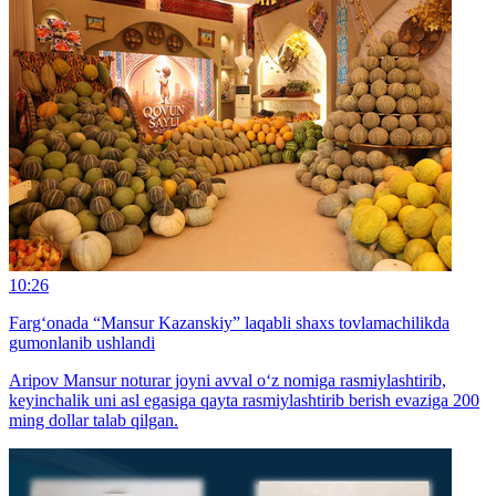
10:26
Farg‘onada “Mansur Kazanskiy” laqabli shaxs tovlamachilikda
gumonlanib ushlandi
Aripov Mansur noturar joyni avval o‘z nomiga rasmiylashtirib,
keyinchalik uni asl egasiga qayta rasmiylashtirib berish evaziga 200
ming dollar talab qilgan.