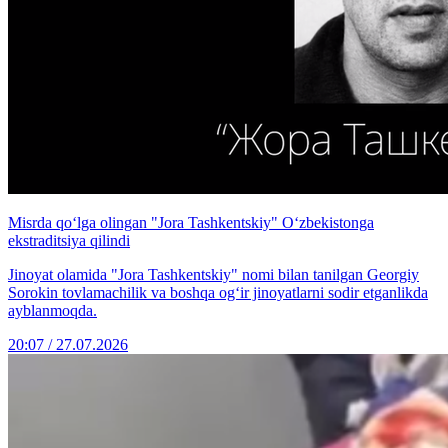
Misrda qo‘lga olingan "Jora Tashkentskiy" O‘zbekistonga
ekstraditsiya qilindi
Jinoyat olamida "Jora Tashkentskiy" nomi bilan tanilgan Georgiy
Sorokin tovlamachilik va boshqa og‘ir jinoyatlarni sodir etganlikda
ayblanmoqda.
20:07 / 27.07.2026