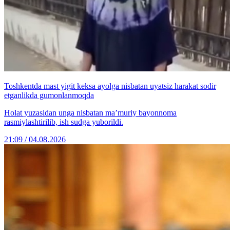
Toshkentda mast yigit keksa ayolga nisbatan uyatsiz harakat sodir
etganlikda gumonlanmoqda
Holat yuzasidan unga nisbatan ma’muriy bayonnoma
rasmiylashtirilib, ish sudga yuborildi.
21:09 / 04.08.2026