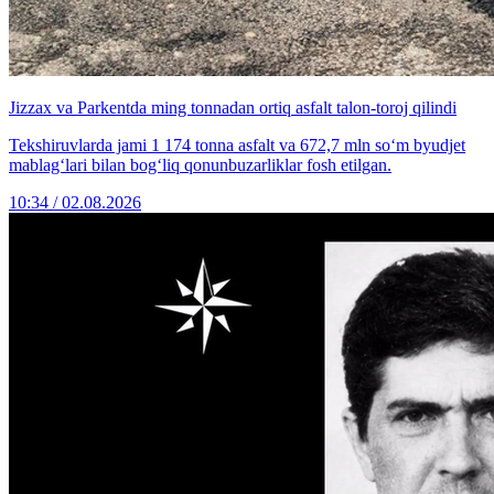
Jizzax va Parkentda ming tonnadan ortiq asfalt talon-toroj qilindi
Tekshiruvlarda jami 1 174 tonna asfalt va 672,7 mln so‘m byudjet
mablag‘lari bilan bog‘liq qonunbuzarliklar fosh etilgan.
10:34 / 02.08.2026