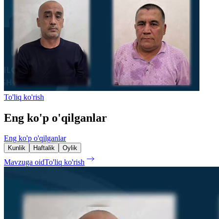
To'liq ko'rish
Eng ko'p o'qilganlar
Eng ko'p o'qilganlar
Kunlik
Haftalik
Oylik
Mavzuga oid
To'liq ko'rish