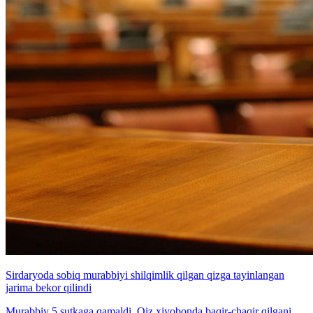
Sirdaryoda sobiq murabbiyi shilqimlik qilgan qizga tayinlangan
jarima bekor qilindi
Murabbiy 5 sutkaga qamaldi. Qiz xiyobonda baqir-chaqir qilgani