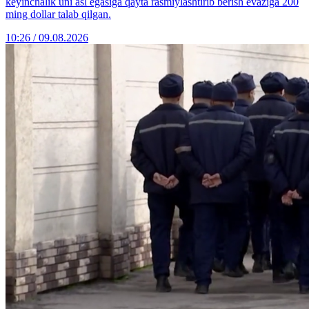
keyinchalik uni asl egasiga qayta rasmiylashtirib berish evaziga 200
ming dollar talab qilgan.
10:26 / 09.08.2026