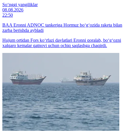
So‘nggi yangiliklar
08.08.2026
22:50
BAA Eronni ADNOC tankeriga Hormuz bo‘g‘ozida raketa bilan
zarba berishda aybladi
Hujum ortidan Fors ko‘rfazi davlatlari Eronni qoralab, bo‘g‘ozni
xalqaro kemalar qatnovi uchun ochiq saqlashga chaqirdi.