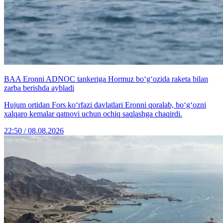
BAA Eronni ADNOC tankeriga Hormuz bo‘g‘ozida raketa bilan
zarba berishda aybladi
Hujum ortidan Fors ko‘rfazi davlatlari Eronni qoralab, bo‘g‘ozni
xalqaro kemalar qatnovi uchun ochiq saqlashga chaqirdi.
22:50 / 08.08.2026