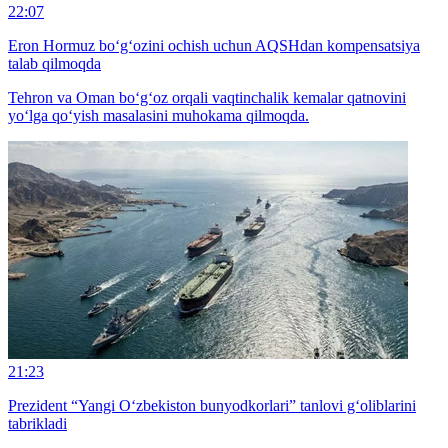
22:07
Eron Hormuz bo‘g‘ozini ochish uchun AQSHdan kompensatsiya
talab qilmoqda
Tehron va Oman bo‘g‘oz orqali vaqtinchalik kemalar qatnovini
yo‘lga qo‘yish masalasini muhokama qilmoqda.
21:23
Prezident “Yangi O‘zbekiston bunyodkorlari” tanlovi g‘oliblarini
tabrikladi