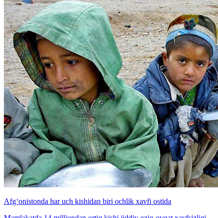
Afg‘onistonda har uch kishidan biri ochlik xavfi ostida
Mamlakatda 14 milliondan ortiq kishi jiddiy oziq-ovqat xavfsizligi