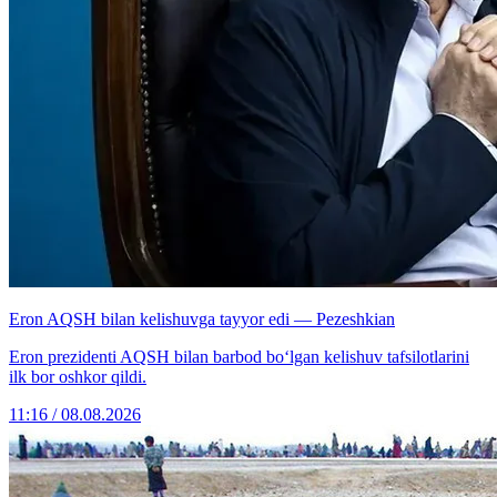
Eron AQSH bilan kelishuvga tayyor edi — Pezeshkian
Eron prezidenti AQSH bilan barbod bo‘lgan kelishuv tafsilotlarini
ilk bor oshkor qildi.
11:16 / 08.08.2026