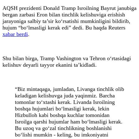
AQSH prezidenti Donald Tramp Isroilning Bayrut janubiga
bergan zarbasi Eron bilan tinchlik kelishuviga erishish
jarayoniga salbiy ta’sir ko‘rsatishi mumkinligini bildirib,
hujum “bo‘lmasligi kerak edi” dedi. Bu haqda Reuters
xabar berdi
.
Shu bilan birga, Tramp Vashington va Tehron o‘rtasidagi
kelishuv deyarli tayyor ekanini ta’kidladi.
“Biz mintaqaga, jumladan, Livanga tinchlik olib
keladigan kelishuvga juda yaqinmiz. Barcha
tomonlar to‘xtashi kerak. Livanda Isroilning
boshqa hujumlari bo‘lmasligi kerak, lekin
Hizbulloh kabi boshqa kuchlar tomonidan
Isroilga qarshi hujumlar ham bo‘lmasligi kerak.
Bu uzoq va go‘zal tinchlikning boshlanishi
bo‘lishi mumkin - keling, bu imkoniyatni