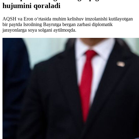
hujumini qoraladi
AQSH va Eron o‘rtasida muhim kelishuv imzolanishi kutilayotgan
bir paytda Isroilning Bayrutga bergan zarbasi diplomatik
jarayonlarga soya solgani aytilmoqda.