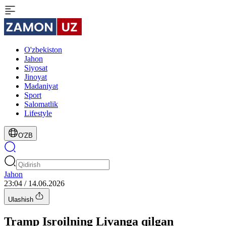
O'zbekiston
Jahon
Siyosat
Jinoyat
Madaniyat
Sport
Salomatlik
Lifestyle
O'ZB
Jahon
23:04 / 14.06.2026
Ulashish
Tramp Isroilning Livanga qilgan