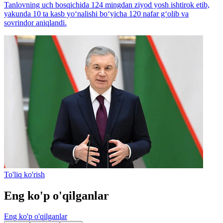
Tanlovning uch bosqichida 124 mingdan ziyod yosh ishtirok etib,
yakunda 10 ta kasb yo‘nalishi bo‘yicha 120 nafar g‘olib va
sovrindor aniqlandi.
To'liq ko'rish
Eng ko'p o'qilganlar
Eng ko'p o'qilganlar