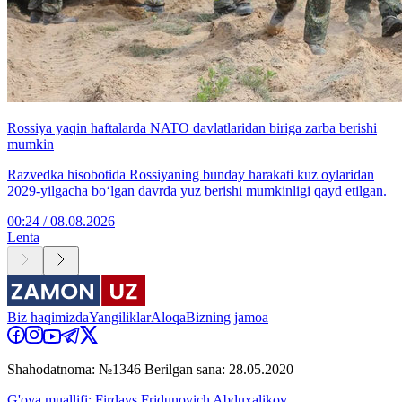
Rossiya yaqin haftalarda NATO davlatlaridan biriga zarba berishi
mumkin
Razvedka hisobotida Rossiyaning bunday harakati kuz oylaridan
2029-yilgacha bo‘lgan davrda yuz berishi mumkinligi qayd etilgan.
00:24 / 08.08.2026
Lenta
Biz haqimizda
Yangiliklar
Aloqa
Bizning jamoa
Shahodatnoma: №1346 Berilgan sana: 28.05.2020
G'oya muallifi: Firdavs Fridunovich Abduxalikov