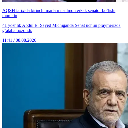
AQSH tarixida birinchi marta musulmon erkak senator bo‘lishi
mumkin
41 yoshlik Abdul El-Sayed Michiganda Senat uchun praymerizda
g‘alaba qozondi.
11:41 / 08.08.2026