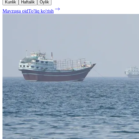
Kunlik
Haftalik
Oylik
Mavzuga oid
To'liq ko'rish