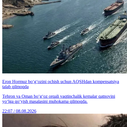
Eron Hormuz bo‘g‘ozini ochish uchun AQSHdan kompensatsiya
talab qilmoqda
Tehron va Oman bo‘g‘oz orqali vaqtinchalik kemalar qatnovini
yo‘lga qo‘yish masalasini muhokama qilmoqda.
22:07 / 08.08.2026