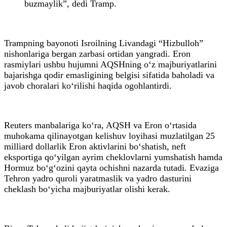
buzmaylik”, dedi Tramp.
Trampning bayonoti Isroilning Livandagi “Hizbulloh”
nishonlariga bergan zarbasi ortidan yangradi. Eron
rasmiylari ushbu hujumni AQSHning o‘z majburiyatlarini
bajarishga qodir emasligining belgisi sifatida baholadi va
javob choralari ko‘rilishi haqida ogohlantirdi.
Reuters manbalariga ko‘ra, AQSH va Eron o‘rtasida
muhokama qilinayotgan kelishuv loyihasi muzlatilgan 25
milliard dollarlik Eron aktivlarini bo‘shatish, neft
eksportiga qo‘yilgan ayrim cheklovlarni yumshatish hamda
Hormuz bo‘g‘ozini qayta ochishni nazarda tutadi. Evaziga
Tehron yadro quroli yaratmaslik va yadro dasturini
cheklash bo‘yicha majburiyatlar olishi kerak.