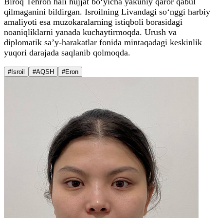
Biroq Tehron hali hujjat bo‘yicha yakuniy qaror qabul
qilmaganini bildirgan. Isroilning Livandagi so‘nggi harbiy
amaliyoti esa muzokaralarning istiqboli borasidagi
noaniqliklarni yanada kuchaytirmoqda. Urush va
diplomatik sa’y-harakatlar fonida mintaqadagi keskinlik
yuqori darajada saqlanib qolmoqda.
#Isroil
#AQSH
#Eron