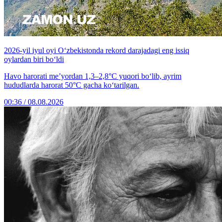
2026-yil iyul oyi O‘zbekistonda rekord darajadagi eng issiq
oylardan biri bo‘ldi
Havo harorati me’yordan 1,3–2,8°C yuqori bo‘lib, ayrim
hududlarda harorat 50°C gacha ko‘tarilgan.
00:36 / 08.08.2026