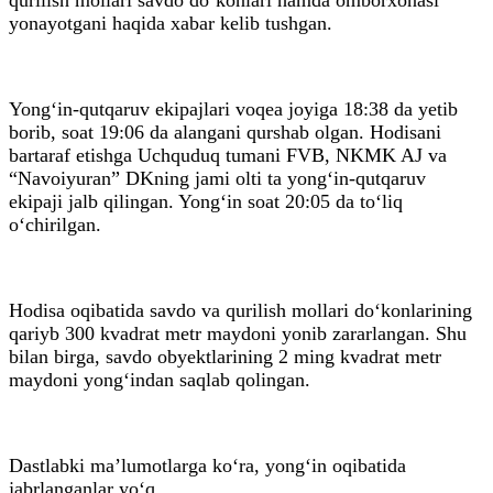
yonayotgani haqida xabar kelib tushgan.
Yong‘in-qutqaruv ekipajlari voqea joyiga 18:38 da yetib
borib, soat 19:06 da alangani qurshab olgan. Hodisani
bartaraf etishga Uchquduq tumani FVB, NKMK AJ va
“Navoiyuran” DKning jami olti ta yong‘in-qutqaruv
ekipaji jalb qilingan. Yong‘in soat 20:05 da to‘liq
o‘chirilgan.
Hodisa oqibatida savdo va qurilish mollari do‘konlarining
qariyb 300 kvadrat metr maydoni yonib zararlangan. Shu
bilan birga, savdo obyektlarining 2 ming kvadrat metr
maydoni yong‘indan saqlab qolingan.
Dastlabki ma’lumotlarga ko‘ra, yong‘in oqibatida
jabrlanganlar yo‘q.