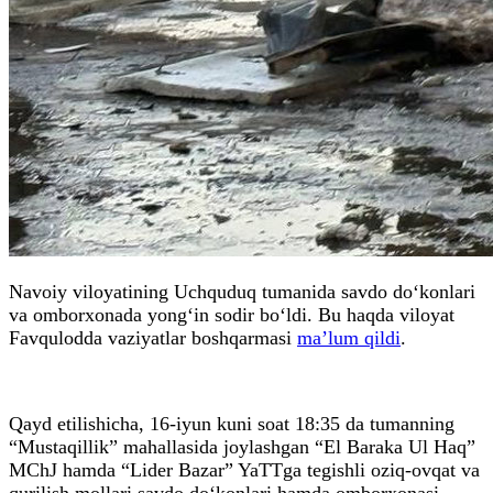
Navoiy viloyatining Uchquduq tumanida savdo do‘konlari
va omborxonada yong‘in sodir bo‘ldi. Bu haqda viloyat
Favqulodda vaziyatlar boshqarmasi
ma’lum qildi
.
Qayd etilishicha, 16-iyun kuni soat 18:35 da tumanning
“Mustaqillik” mahallasida joylashgan “El Baraka Ul Haq”
MChJ hamda “Lider Bazar” YaTTga tegishli oziq-ovqat va
qurilish mollari savdo do‘konlari hamda omborxonasi