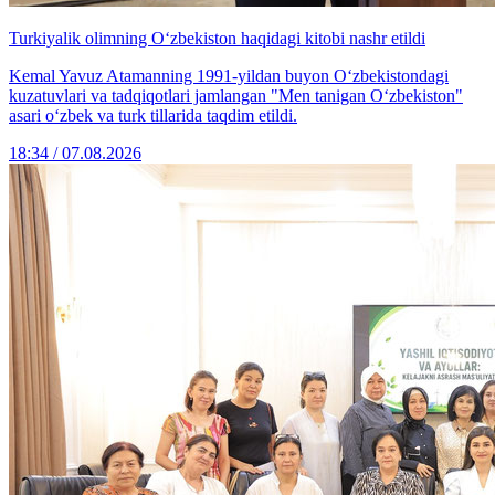
Turkiyalik olimning O‘zbekiston haqidagi kitobi nashr etildi
Kemal Yavuz Atamanning 1991-yildan buyon O‘zbekistondagi
kuzatuvlari va tadqiqotlari jamlangan "Men tanigan O‘zbekiston"
asari o‘zbek va turk tillarida taqdim etildi.
18:34 / 07.08.2026