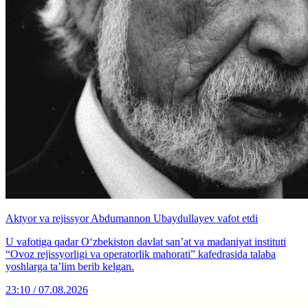
Aktyor va rejissyor Abdumannon Ubaydullayev vafot etdi
U vafotiga qadar O‘zbekiston davlat san’at va madaniyat instituti
“Ovoz rejissyorligi va operatorlik mahorati” kafedrasida talaba
yoshlarga ta’lim berib kelgan.
23:10 / 07.08.2026