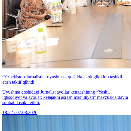
O‘zbekiston Jurnalistlar uyushmasi qoshida ekologik klub tashkil
etish taklif qilindi
Uyushma qoshidagi Jurnalist ayollar kengashining “Yashil
iqtisodiyot va ayollar: kelajakni asrash mas’uliyati” mavzusida davra
suhbati tashkil etildi.
18:22 / 07.08.2026