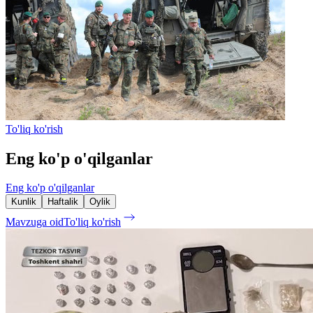
To'liq ko'rish
Eng ko'p o'qilganlar
Eng ko'p o'qilganlar
Kunlik
Haftalik
Oylik
Mavzuga oid
To'liq ko'rish