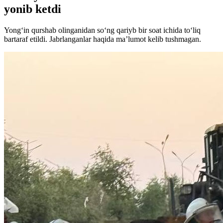
yonib ketdi
Yong‘in qurshab olinganidan so‘ng qariyb bir soat ichida to‘liq
bartaraf etildi. Jabrlanganlar haqida ma’lumot kelib tushmagan.