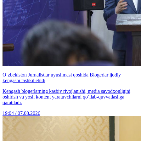
O‘zbekiston Jurnalistlar uyushmasi qoshida Blogerlar ijodiy
kengashi tashkil etildi
Kengash blogerlarning kasbiy rivojlanishi, media savodxonligini
oshirish va yosh kontent yaratuvchilarni qo‘llab-quvvatlashga
qaratiladi.
19:04 / 07.08.2026