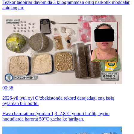
Tezkor tadbirlar davomida 3 kilogrammdan ortiq narkotik moddalar
aniqlangan.
00:36
2026-yil iyul oyi O‘zbekistonda rekord darajadagi eng issiq
oylardan biri bo‘ldi
Havo harorati me’yordan 1,3–2,8°C yuqori bo‘lib, ayrim
hududlarda harorat 50°C gacha ko‘tarilgan.