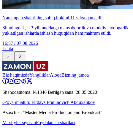
Namangan shahrining sobiq hokimi 11 yilga qamaldi
Shuningdek, u 3 yil muddatga mansabdorlik va moddiy javobgarlik
yuklatilgan ishlarda ishlash huquqidan ham mahrum etildi.
16:57 / 07.08.2026
Lenta
Biz haqimizda
Yangiliklar
Aloqa
Bizning jamoa
Shahodatnoma: №1346 Berilgan sana: 28.05.2020
G'oya muallifi: Firdavs Fridunovich Abduxalikov
Asoschisi: "Master Media Production and Broadcast"
Maxfiylik siyosati
Foydalanish shartlari