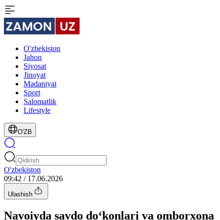
O'zbekiston
Jahon
Siyosat
Jinoyat
Madaniyat
Sport
Salomatlik
Lifestyle
O'ZB
O'zbekiston
09:42 / 17.06.2026
Ulashish
Navoiyda savdo do‘konlari va omborxona