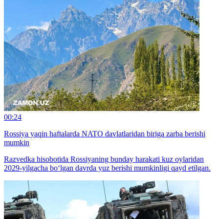
00:24
Rossiya yaqin haftalarda NATO davlatlaridan biriga zarba berishi
mumkin
Razvedka hisobotida Rossiyaning bunday harakati kuz oylaridan
2029-yilgacha bo‘lgan davrda yuz berishi mumkinligi qayd etilgan.