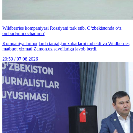
Wildberries kompaniyasi Rossiyani tark etib, O‘zbekistonda o‘z
omborlarini ochadimi?
Kompaniya tarmoqlarda tarqalgan xabarlarni rad etdi va Wildberries
matbuot xizmati Zamon.uz savollariga javob berdi.
20:59 / 07.08.2026